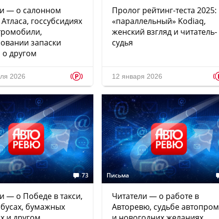
и — о салонном
Пролог рейтинг-теста 2025:
 Атласа, госсубсидиях
«параллельный» Kodiaq,
тромобили,
женский взгляд и читатель-
овании запаски
судья
 о другом
p
ля 2026
12 января 2026
73
Письма
и — о Победе в такси,
Читатели — о работе в
бусах, бумажных
Авторевю, судьбе автопро
х и другом
и новогодних желаниях