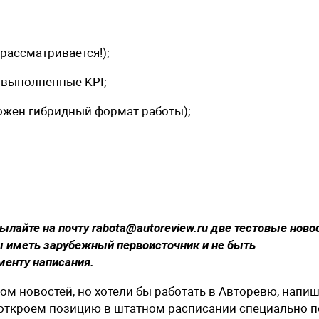
 рассматривается!);
а выполненные KPI;
ожен гибридный формат работы);
айте на почту rabota@autoreview.ru две тестовые ново
ы иметь зарубежный первоисточник и не быть
менту написания.
ом новостей, но хотели бы работать в Авторевю, напи
 откроем позицию в штатном расписании специально п