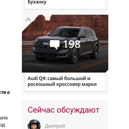
Буханку
198
Audi Q9: самый большой и
роскошный кроссовер марки
сти о
Сейчас обсуждают
шите
од
Дмитрий