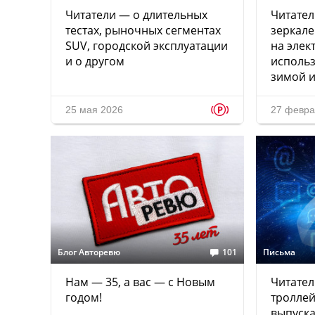
Читатели — о длительных
Читател
тестах, рыночных сегментах
зеркале
SUV, городской эксплуатации
на элек
и о другом
использ
зимой и
p
25 мая 2026
27 февра
Блог Авторевю
101
Письма
Нам — 35, а вас — с Новым
Читател
годом!
троллей
выпуска