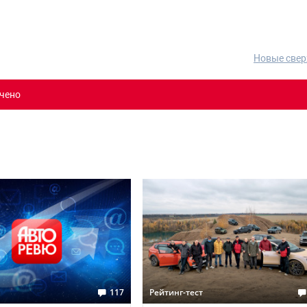
Новые свер
чено
117
Рейтинг-тест