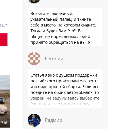
Возьмите, любезный,
указательный палец, и ткните
себе в место, на котором сидите.
ху
Тогда и будет Вам "чо". В
обществе нормальных людей
принято обращаться на вы. Я
понятно объясняю?
Евгений
Статья явно с душком поддержки
российского производителя, хоть
и и виде простой сборки. Если вы
поедите на обоих автомобилях, то
уверен, не задумываясь выберите
Рав 4, даже несмотря на полу
мертвый мотор. …
Радмир
716