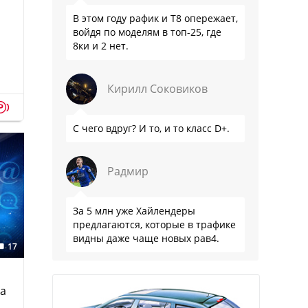
В этом году рафик и Т8 опережает,
войдя по моделям в топ-25, где
8ки и 2 нет.
Кирилл Соковиков
p
С чего вдруг? И то, и то класс D+.
Радмир
За 5 млн уже Хайлендеры
предлагаются, которые в трафике
видны даже чаще новых рав4.
17
ма