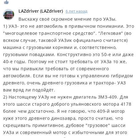
LAZdriver
(
LAZdriver
)
6 лет назад
Выскажу своё скромное мнение про УАЗы.
1) УАЗ- это не автомобиль в привычном понимании. Это
"многоцелевое транспортное средство". "Легковая" (во
всяком случае, таковой УАЗик официально считается)
машина с грузовыми корнями и, соответственно,
грузовыми повадками. Конструктивно это 50-е или даже
40-е годы. Поэтому не стоит требовать от УАЗа то же,
что мы привыкли требовать от современного
автомобиля. Если вы не готовы к управлению гибридом
древнего, очень древнего грузовика и трактора- УАЗ
вам вряд ли подойдёт.
2) Настоящему УАЗу не нужен двигатель ЗМЗ-409. Для
этого шасси старого доброго ульяновского мотора 4178
более чем достаточно. Я не говорю, что 409-й мотор
хуже этого древнего динозавра, просто считаю, что
скрещивать примитивное, дубовое "грузовое" шасси
УАЗа и современный мотор с избыточными для этого