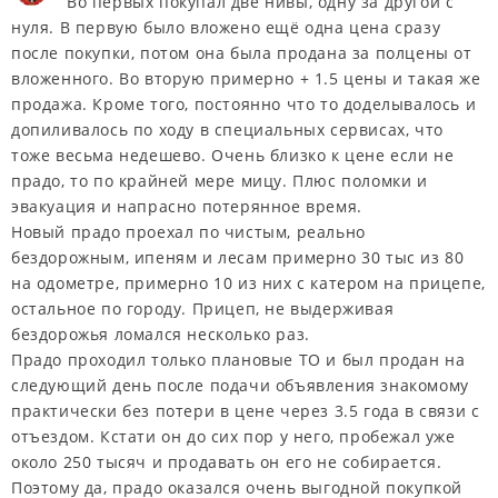
Во первых покупал две нивы, одну за другой с
нуля. В первую было вложено ещё одна цена сразу
после покупки, потом она была продана за полцены от
вложенного. Во вторую примерно + 1.5 цены и такая же
продажа. Кроме того, постоянно что то доделывалось и
допиливалось по ходу в специальных сервисах, что
тоже весьма недешево. Очень близко к цене если не
прадо, то по крайней мере мицу. Плюс поломки и
эвакуация и напрасно потерянное время.
Новый прадо проехал по чистым, реально
бездорожным, ипеням и лесам примерно 30 тыс из 80
на одометре, примерно 10 из них с катером на прицепе,
остальное по городу. Прицеп, не выдерживая
бездорожья ломался несколько раз.
Прадо проходил только плановые ТО и был продан на
следующий день после подачи объявления знакомому
практически без потери в цене через 3.5 года в связи с
отъездом. Кстати он до сих пор у него, пробежал уже
около 250 тысяч и продавать он его не собирается.
Поэтому да, прадо оказался очень выгодной покупкой