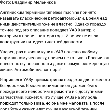
Фото:
Владимир Мельников
Английским термином timeless machine принято
называть классические ретроавтомобили. Время над
ними действительно уже не властно. Однако гораздо
точнее под это описание попадает УАЗ Хантер, с
которым я провел полтора года. И вовсе не из-за
конструкции пятидесятилетней давности.
У
верен, раз в жизни купить УАЗ полезно любому
нормальному человеку, причем не только в России: он
внесет нотку внезапности даже в самую размеренную
жизнь. Автомобиль-авантюра!
Я пришел к УАЗу, присматривая вездеход для тяжелого
бездорожья. В моем понимании он должен быть
прежде всего недорогим в ремонте и с доступными
запчастями. Кажется, что лучше ­УАЗа на эту роль
подходит только Нива, но она
мне
маловата, а после
доработки уазики едут лучше вазовской техники.