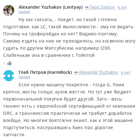
Alexander Yuzhakov
(
Lentyay
)
Tagir Zagirov
6 лет
R
назад
Ну как сказать... поедет, но такой степени
подготовки, как LC, такой выносливости - ему не видать.
Почему на трофирейдах их нет? Видимо поэтому.
Самому ездить на них не приходилось, но косвенно могу
судить по другим Митсубисям, например l200.
Слабенькая она в сравнении с Тойотой
1
Глеб Петров
(
HarmRock
)
Alexander Yuzhakov
6 лет
R
назад
Если нужно машину покрепче - тогда G. Рама
крепче, мосты толще, кузов жёстче. Но тут уже бюджет
первоначальной покупки будет другой. Зато - весь
тюнинг есть с европейской сертификацией от компании
ORC, а трансмиссия практически не требует доработок
вообще. Но многие боятся/не знают, как к этой машине
подступиться, наслушавшись баек про дорогие
запчасти.