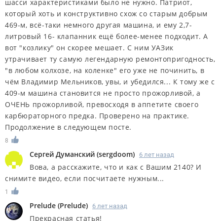
шасси характеристиками было не нужно. Патриот,
который хоть и конструктивно схож со старым добрым
469-м, всё-таки немного другая машина, и ему 2,7-
литровый 16- клапанник ещё более-менее подходит. А
вот "козлику" он скорее мешает. С ним УАЗик
утрачивает ту самую легендарную ремонтопригодность,
"в любом колхозе, на коленке" его уже не починить, в
чём Владимир Мельников, увы, и убедился... К тому же с
409-м машина становится не просто прожорливой, а
ОЧЕНЬ прожорливой, превосходя в аппетите своего
карбюраторного предка. Проверено на практике.
Продолжение в следующем посте.
8
Сергей Думанский
(
sergdoom
)
6 лет назад
Вова, а расскажите, что и как с Вашим 2140? И
снимите видео, если посчитаете нужным...
1
Prelude
(
Prelude
)
6 лет назад
Прекрасная статья!