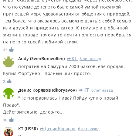
что по сумме денег это было самой умной покупкой
принесшей море удовольствия от общения с природой,
тем более, что оказалось возможно взять с собой семью
или друзей и прицепить катер. К тому же и в обычной
жизни в городе почему то почти полностью перебрался
на него со своей любимой стихи.
32
Andy
(
SvenBomvollen
)
КT
6 лет назад
R
потратил на Самурай 7000 баксов, еле продал.
Купил Фортунер - полный шик просто.
2
Денис Корявов
(
dkoryavov
)
КT
6 лет назад
R
"Не понравилась Нива? Пойду куплю новый
Прадо".
Действительно, делов-то...
30
КT
(
USSR
)
Денис Корявов
6 лет назад
R