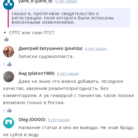
yarik_d
(
yarik_d
)
6 лет назад
сказал я, протягивая свидетельство о
регистрации, поля которого были исписаны
внесенными изменениями.
СРТС или таки ПТС?
Дмитрий Евтушенко
(
poetda
)
6 лет назад
Записки садомазохиста..
1
Анд
(
platon1980
)
6 лет назад
Даже не знаю что можно добавить. Исходное
качество, хваленая ремонтопригодность- без
комментариев. А уж геморрой с тюнингом, такое похоже
возможно только в России.
1
Oleg
(
OOOO
)
6 лет назад
Название статьи и оно же выводы: Не зная броду,
не суйся в воду.