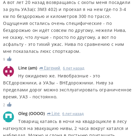
А вот лет 20 назад возвращаясь с охоты меня посадили
за руль УАЗа(с ЗМЗ 402) и проехал я на нем где-то 3-4
км по бездорожью и километров 300 по трассе.
Ощущения остались очень специфические - по
бездорожью он идёт совсем по другому, нежели Нива,
не скажу, что лучше - просто по другому, а вот по
асфальту - это тихий ужас. Нива по сравнению с ним
мне показалась люкс спорткаром.
9
Line
(
am
)
Евгений
6 лет назад
R
Ну ожидаемо же. Нивобразные - это
ВСЕдорожники, а УАЗы - ВНЕдорожники. Ниву за
пределами дорог можно эксплуатировать ограниченное
время, УАЗ - постоянно.
2
Oleg
(
OOOO
)
Line
6 лет назад
R
Товарищ катаясь в ночи на квадроцикле в лесу
наткнулся на эвакуацию нивы, 2 часа вокруг катался и
наблюдал. Можно и слона в пустыню притащить.