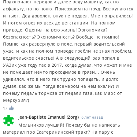
Подключают передок и далее веду машину, как по
асфальту, но по полю. Приезжаем на пруд. Все купаются
и пьют. Дед доволен, внук не подвел. Мне понравилось!
И потом отвез их всех до ветстанции. На полном
приводе. Оценил на всю жизнь! Эргономика?
безопасность? Экономичность? Вообще не помню!
Помню как развернуло в поле, первый водительский
ужас, и как на полном приводе гребли не зная проблем,
водительское счастье! А в следующий раз попал в
УАЗик уже году так в 2017, когда думал, что может и мне
не помешает нечто проходимое в грязи... Очень
удивился, что в него так трудно попадать. и долго
думал, как же мы тогда всемером на нем ехали?) И
почему педаль тормоза от педали газа, как Марс от
Меркурия?)
17
Jean-Baptiste Emanuel
(
Zorg
)
6 лет назад
Мельников лучший! Почему бы не написать
материал про Екатерининский тракт? На пару с