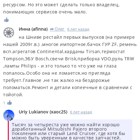
ресурсом. Но это может сделать только владелец,
понимающих сервисов очень мало.
Инна
(
afinna
)
Олег
6 лет назад
R
на Шниве рестайл первых выпусков (на примере
нашей 2009г.в.) ,многое импортное.бачок ГУР ZF, ремень
всп.агрегатов Continental,карданы Tirsan,термостат
Tompson,ЭБУ Bosch,свечи Brisk,приборка VDO,руль TRW
,лампы Philips - и это только то что уже на глаза
попалось.Особо она не ломается,но пригляда
требует.Главное ,не так жалко на бездорожье
поломаться.Ремонт и детали копеечные в сравнении с
тойотой.
1
Uriy Lukianov
(
xaoc25
)
6 лет назад
Тысяч за четыреста уже можно найти хорошо
доработанный Mitsubishi Pajero второго
поколения или старый Land Cruiser, где хотя бы
можно быть уверенным в качестве запчастей.