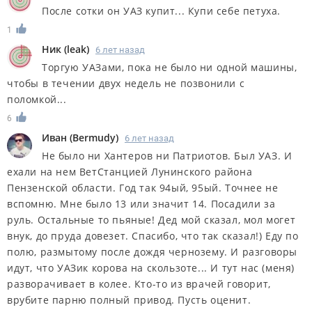
После сотки он УАЗ купит... Купи себе петуха.
1
Ник
(
leak
)
6 лет назад
Торгую УАЗами, пока не было ни одной машины,
чтобы в течении двух недель не позвонили с
поломкой...
6
Иван
(
Bermudy
)
6 лет назад
Не было ни Хантеров ни Патриотов. Был УАЗ. И
ехали на нем ВетСтанцией Лунинского района
Пензенской области. Год так 94ый, 95ый. Точнее не
вспомню. Мне было 13 или значит 14. Посадили за
руль. Остальные то пьяные! Дед мой сказал, мол могет
внук, до пруда довезет. Спасибо, что так сказал!) Еду по
полю, размытому после дождя чернозему. И разговоры
идут, что УАЗик корова на скользоте... И тут нас (меня)
разворачивает в колее. Кто-то из врачей говорит,
врубите парню полный привод. Пусть оценит.