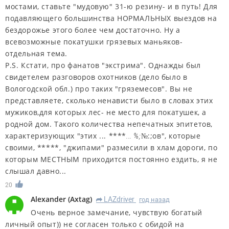
мостами, ставьте "мудовую" 31-ю резину- и в путь! Для
подавляющего большинства НОРМАЛЬНЫХ выездов на
бездорожье этого более чем достаточно. Ну а
всевозможные покатушки грязевых маньяков-
отдельная тема.
P.S. Кстати, про фанатов "экстрима". Однажды был
свидетелем разговоров охотников (дело было в
Вологодской обл.) про таких "гряземесов". Вы не
представляете, сколько ненависти было в словах этих
мужиков,для которых лес- не место для покатушек, а
родной дом. Такого количества непечатных эпитетов,
характеризующих "этих ... ****
:;ов", которые
... %;№
своими, *****, "джипами" размесили в хлам дороги, по
которым МЕСТНЫМ приходится постоянно ездить, я не
слышал давно...
20
Alexander
(
Axtag
)
LAZdriver
год назад
R
Очень верное замечание, чувствую богатый
личный опыт)) не согласен только с обидой на