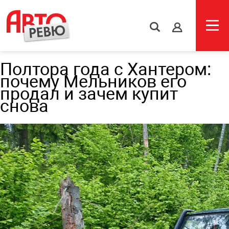
s
Полтора года с Хантером:
почему Мельников его
продал и зачем купит
снова