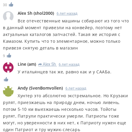
30
Alex Sh
(
shol2000
)
6 лет назад
Все отечественные машины собирают из того что
в данный момент привезли на конвейер, поэтому нет
актуальных каталогов запчастей. Такая же история с
Камазом. Купить что то элементарное, можно только
привезя снятую деталь в магазин
9
Line
(
am
)
Alex Sh
6 лет назад
R
У итальянцев так же, равно как и у СААБа.
Andy
(
SvenBomvollen
)
6 лет назад
Хунтер это абсолютно экстремальное. Но Крузаки
рулят, приезжаешь на природу днем, ночью ливень,
потом 5-10 км выезжаешь несколько часов. Тойоты
рулят, Патрули практически умерли. Патриоты тоже
могут, но уверенности в них нет, к Патриоту нужен еще
один Патриот и тру мужик-слесарь