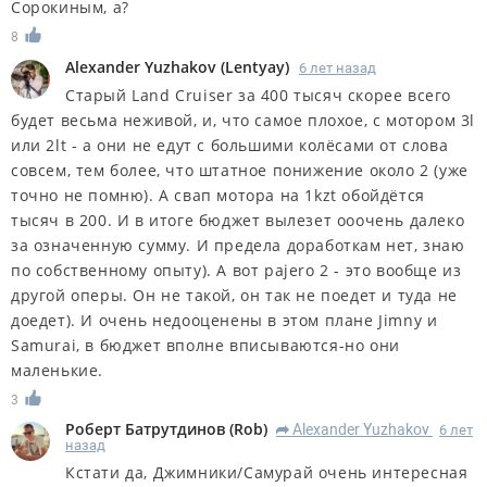
Сорокиным, а?
8
Alexander Yuzhakov
(
Lentyay
)
6 лет назад
Старый Land Cruiser за 400 тысяч скорее всего
будет весьма неживой, и, что самое плохое, с мотором 3l
или 2lt - а они не едут с большими колёсами от слова
совсем, тем более, что штатное понижение около 2 (уже
точно не помню). А свап мотора на 1kzt обойдётся
тысяч в 200. И в итоге бюджет вылезет ооочень далеко
за означенную сумму. И предела доработкам нет, знаю
по собственному опыту). А вот pajero 2 - это вообще из
другой оперы. Он не такой, он так не поедет и туда не
доедет). И очень недооценены в этом плане Jimny и
Samurai, в бюджет вполне вписываются-но они
маленькие.
3
Роберт Батрутдинов
(
Rob
)
Alexander Yuzhakov
6 лет
R
назад
Кстати да, Джимники/Самурай очень интересная