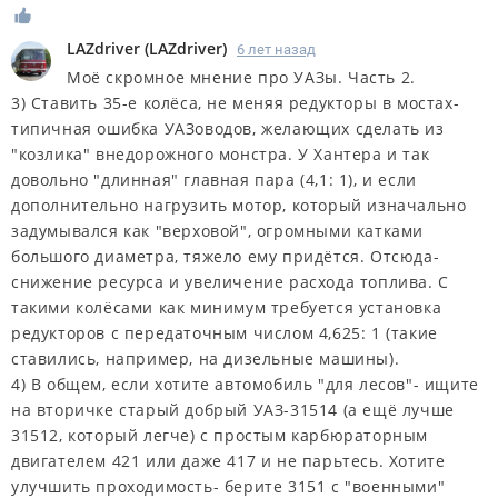
LAZdriver
(
LAZdriver
)
6 лет назад
Моё скромное мнение про УАЗы. Часть 2.
3) Ставить 35-е колёса, не меняя редукторы в мостах-
типичная ошибка УАЗоводов, желающих сделать из
"козлика" внедорожного монстра. У Хантера и так
довольно "длинная" главная пара (4,1: 1), и если
дополнительно нагрузить мотор, который изначально
задумывался как "верховой", огромными катками
большого диаметра, тяжело ему придётся. Отсюда-
снижение ресурса и увеличение расхода топлива. С
такими колёсами как минимум требуется установка
редукторов с передаточным числом 4,625: 1 (такие
ставились, например, на дизельные машины).
4) В общем, если хотите автомобиль "для лесов"- ищите
на вторичке старый добрый УАЗ-31514 (а ещё лучше
31512, который легче) с простым карбюраторным
двигателем 421 или даже 417 и не парьтесь. Хотите
улучшить проходимость- берите 3151 с "военными"