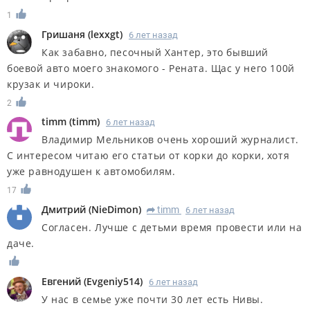
1
Гришаня
(
lexxgt
)
6 лет назад
Как забавно, песочный Хантер, это бывший
боевой авто моего знакомого - Рената. Щас у него 100й
крузак и чироки.
2
timm
(
timm
)
6 лет назад
Владимир Мельников очень хороший журналист.
С интересом читаю его статьи от корки до корки, хотя
уже равнодушен к автомобилям.
17
Дмитрий
(
NieDimon
)
timm
6 лет назад
R
Согласен. Лучше с детьми время провести или на
даче.
Евгений
(
Evgeniy514
)
6 лет назад
У нас в семье уже почти 30 лет есть Нивы.