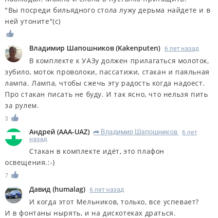
"Вы посреди бильядного стола лужу дерьма найдете и в
ней утоните"(с)
Владимир Шапошников
(
Kakenputen
)
6 лет назад
В комплекте к УАЗу должен прилагаться молоток,
зубило, моток проволоки, пассатижи, стакан и паяльная
лампа. Лампа, чтобы сжечь эту радость когда надоест.
Про стакан писать не буду. И так ясно, что нельзя пить
за рулем.
3
Андрей
(
AAA-UAZ
)
Владимир Шапошников
6 лет
R
назад
Стакан в комплекте идёт, это плафон
освещения.:-)
7
Дaвид
(
humalag
)
6 лет назад
И когда этот Мельников, только, все успевает?
И в фонтаны нырять, и на дискотеках драться.