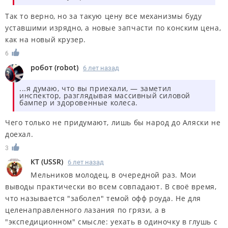
Так то верно, но за такую цену все механизмы буду
уставшими изрядно, а новые запчасти по конским цена,
как на новый крузер.
6
робот
(
robot
)
6 лет назад
...я думаю, что вы приехали, — заметил
инспектор, разглядывая массивный силовой
бампер и здоровенные колеса.
Чего только не придумают, лишь бы народ до Аляски не
доехал.
3
КT
(
USSR
)
6 лет назад
Мельников молодец, в очередной раз. Мои
выводы практически во всем совпадают. В своё время,
что называется "заболел" темой офф роуда. Не для
целенаправленного лазания по грязи, а в
"экспедиционном" смысле: уехать в одиночку в глушь с