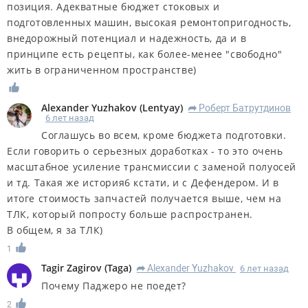
позиция. Адекватные бюджет стоковых и
подготовленных машин, высокая ремонтопригодность,
внедорожный потенциал и надежность, да и в
принципе есть рецепты, как более-менее "свободно"
жить в ограниченном пространстве)
Alexander Yuzhakov
(
Lentyay
)
Роберт Батрутдинов
R
6 лет назад
Соглашусь во всем, кроме бюджета подготовки.
Если говорить о серьезных доработках - то это очень
масштабное усиление трансмиссии с заменой полуосей
и тд. Такая же история6 кстати, и с Дефендером. И в
итоге стоимость запчастей получается выше, чем на
ТЛК, который попросту больше распространен.
В общем, я за ТЛК)
1
Tagir Zagirov
(
Taga
)
Alexander Yuzhakov
6 лет назад
R
Почему Паджеро не поедет?
2