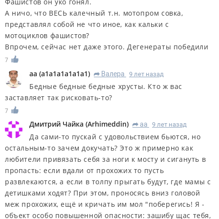
Фашистов он уко гонял.
А ничо, что ВЕСЬ калечный т.н. мотопром совка,
представлял собой не что иное, как кальки с
мотоциклов фашистов?
Впрочем, сейчас нет даже этого. Дегенераты победили
7
aa
(
a1a1a1a1a1a1
)
Валера
9 лет назад
R
Бедные бедные бедные хрусты. Кто ж вас
заставляет так рисковать-то?
7
Дмитрий Чайка
(
Arhimeddin
)
aa
9 лет назад
R
Да сами-то пускай с удовольствием бьются, но
остальным-то зачем докучать? Это ж примерно как
любители привязать себя за ноги к мосту и сигануть в
пропасть: если вдали от прохожих то пусть
развлекаются, а если в толпу прыгать будут, где мамы с
детишками ходят? При этом, проносясь вниз головой
меж прохожих, ещё и кричать им мол "поберегись! Я -
объект особо повышенной опасности: зашибу щас тебя,