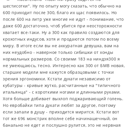
шестисотки". Ну по опыту могу сказать, что обычно на
600 приходит после 300, благо их щас появилось. Но
после 600 на литр уже многие не идут - понимание, что
даже 600 достаточно, чтоб убится при неосторожности
хватает все-таки. Ну а 300 как правило создаются для
крохотных индусов, хотя и продаются потом по всему
миру. В итоге если вы не аккуратная девушка, вам на
них неудобно - наверное только сибишки от хонды
нормальных размеров. Со своими 183 на ниндзя300 я
не умеющаюсь, тесно. Интересно как 300 от БМВ новая,
старшие модели мне кажутся образцовыми с точки
зрения эргономики. Кстати дукати независимо от
кубатуры - кривые жутко, расчитанные на "типичного
итальянца" - с короткими ногами и длинными руками.
Хотя больше добивает выхлоп поджаривающий голень.
Но евробайки типа дукати любят за другое, поэтому
если запали в душу - приходится мирится. Кстати вот
тот же 696 монстрик вполне себе начинашечный, он
банально не едет и послушно рулится, это не нервная