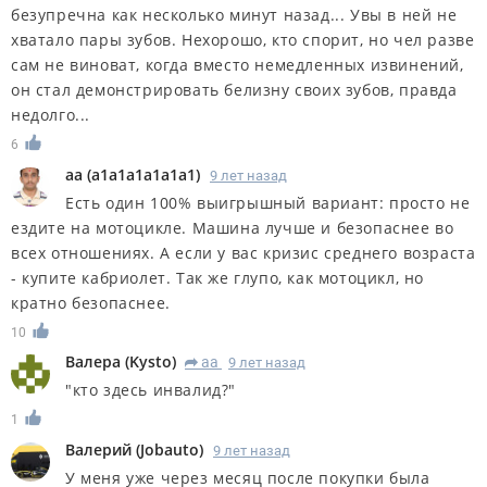
безупречна как несколько минут назад... Увы в ней не
хватало пары зубов. Нехорошо, кто спорит, но чел разве
сам не виноват, когда вместо немедленных извинений,
он стал демонстрировать белизну своих зубов, правда
недолго...
6
aa
(
a1a1a1a1a1a1
)
9 лет назад
Есть один 100% выигрышный вариант: просто не
ездите на мотоцикле. Машина лучше и безопаснее во
всех отношениях. А если у вас кризис среднего возраста
- купите кабриолет. Так же глупо, как мотоцикл, но
кратно безопаснее.
10
Валера
(
Kysto
)
aa
9 лет назад
R
"кто здесь инвалид?"
1
Валерий
(
Jobauto
)
9 лет назад
У меня уже через месяц после покупки была