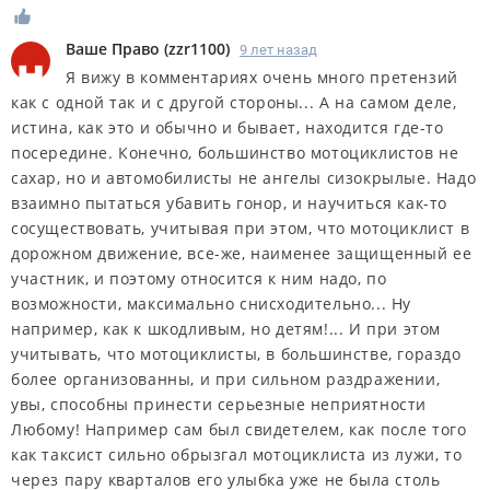
Ваше Право
(
zzr1100
)
9 лет назад
Я вижу в комментариях очень много претензий
как с одной так и с другой стороны... А на самом деле,
истина, как это и обычно и бывает, находится где-то
посередине. Конечно, большинство мотоциклистов не
сахар, но и автомобилисты не ангелы сизокрылые. Надо
взаимно пытаться убавить гонор, и научиться как-то
сосуществовать, учитывая при этом, что мотоциклист в
дорожном движение, все-же, наименее защищенный ее
участник, и поэтому относится к ним надо, по
возможности, максимально снисходительно... Ну
например, как к шкодливым, но детям!... И при этом
учитывать, что мотоциклисты, в большинстве, гораздо
более организованны, и при сильном раздражении,
увы, способны принести серьезные неприятности
Любому! Например сам был свидетелем, как после того
как таксист сильно обрызгал мотоциклиста из лужи, то
через пару кварталов его улыбка уже не была столь