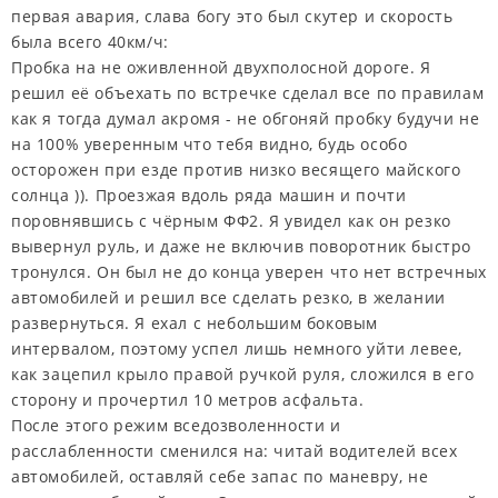
первая авария, слава богу это был скутер и скорость
была всего 40км/ч:
Пробка на не оживленной двухполосной дороге. Я
решил её объехать по встречке сделал все по правилам
как я тогда думал акромя - не обгоняй пробку будучи не
на 100% уверенным что тебя видно, будь особо
осторожен при езде против низко весящего майского
солнца )). Проезжая вдоль ряда машин и почти
поровнявшись с чёрным ФФ2. Я увидел как он резко
вывернул руль, и даже не включив поворотник быстро
тронулся. Он был не до конца уверен что нет встречных
автомобилей и решил все сделать резко, в желании
развернуться. Я ехал с небольшим боковым
интервалом, поэтому успел лишь немного уйти левее,
как зацепил крыло правой ручкой руля, сложился в его
сторону и прочертил 10 метров асфальта.
После этого режим вседозволенности и
расслабленности сменился на: читай водителей всех
автомобилей, оставляй себе запас по маневру, не