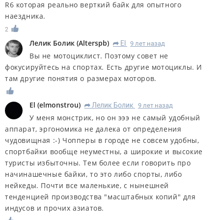
R6 которая реально верткий байк для опытного
наездника.
2
Лелик Болик
(
Alterspb
)
El
9 лет назад
R
Вы не мотоциклист. Поэтому совет не
фокусируйтесь на спортах. Есть другие мотоциклы. И
там другие понятия о размерах моторов.
El
(
elmonstrou
)
Лелик Болик
9 лет назад
R
У меня монстрик, но он эээ не самый удобный
аппарат, эргономика не далека от определения
чудовищная :-) Чопперы в городе не совсем удобны,
спортбайки вообще неуместны, а широкие и высокие
туристы избыточны. Тем более если говорить про
начинашечные байки, то это либо спорты, либо
нейкеды. Почти все маленькие, с нынешней
тенденцией производства "масштабных копий" для
индусов и прочих азиатов.