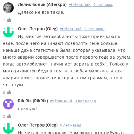
Лелик Болик
(
Alterspb
)
Николай
9 лет назад
R
Далеко не все такие.
1
Олег Петров
(
Oleg
)
Николай
9 лет назад
R
Ну, многие автомобилисты тоже привыкают к
езде, после чего начинают позволять себе больше.
Раньше даже статистика была, которая указывала, что
много аварий совершается после первого года за рулем,
когда автомобилист "начинает верить в себя". Только у
мотоциклистов беда в том, что любая мало-мальская
авария может привести к серьезным травмам, а то и
чего хуже.
8
Rik Rik
(
RikRik
)
Николай
9 лет назад
R
плюсую!
3
Олег Петров
(
Oleg
)
9 лет назад
Не читал, но осуждаю. Намекните кто-нибудь в