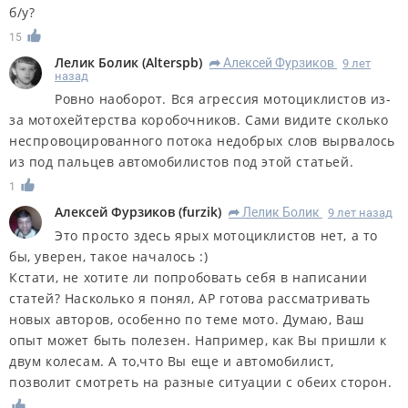
б/у?
15
Лелик Болик
(
Alterspb
)
Алексей Фурзиков
9 лет
R
назад
Ровно наоборот. Вся агрессия мотоциклистов из-
за мотохейтерства коробочников. Сами видите сколько
неспровоцированного потока недобрых слов вырвалось
из под пальцев автомобилистов под этой статьей.
1
Алексей Фурзиков
(
furzik
)
Лелик Болик
9 лет назад
R
Это просто здесь ярых мотоциклистов нет, а то
бы, уверен, такое началось :)
Кстати, не хотите ли попробовать себя в написании
статей? Насколько я понял, АР готова рассматривать
новых авторов, особенно по теме мото. Думаю, Ваш
опыт может быть полезен. Например, как Вы пришли к
двум колесам. А то,что Вы еще и автомобилист,
позволит смотреть на разные ситуации с обеих сторон.