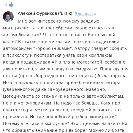
13
Алексей Фурзиков
(
furzik
)
9 лет назад
Мне вот интересно, почему заядлые
мотоциклисты так пренебрежительно относятся к
автомобилистам? Что за отнесение себя к высшей
касте? В статье еще не хватает называть водителей
автомобилей "коробочниками". Автору следует сходить
к психологу и постараться унять свои комплексы.
Когда я поддерживал АР в плане мотостатей, особенно
для новичков, я имел ввиду совсем другое. Предыдущая
статья (про выбор недорогого мотоцикла) была хороша.
Но эта насквозь пропитана пренебрежением автора
(уверенного и даже самоуверенного, наверно,
мотоциклиста со стажем) к не только автомобилистам,
но и к мото-новичкам. Не надо так больше. Хотя про
опасность разметки, рельсов, холодной резины - это
правильно. Но где подробный разбор экипировки?
Почему все-таки кожа лучше? Что с ценами на экип? На
что обращать внимание при выборе? Можно ли брать