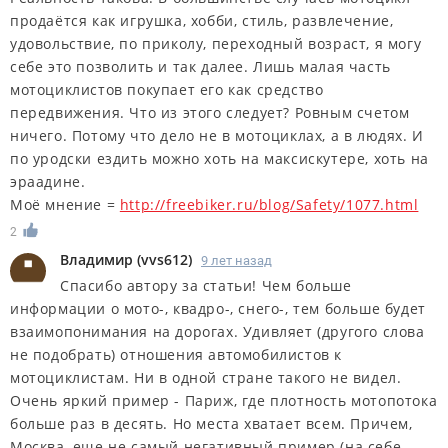
продаётся как игрушка, хобби, стиль, развлечение,
удовольствие, по приколу, переходный возраст, я могу
себе это позволить и так далее. Лишь малая часть
мотоциклистов покупает его как средство
передвижения. Что из этого следует? Ровным счетом
ничего. Потому что дело не в мотоциклах, а в людях. И
по уродски ездить можно хоть на максискутере, хоть на
эраадине.
Моё мнение =
http://freebiker.ru/blog/Safety/1077.html
2
Владимир
(
vvs612
)
9 лет назад
Спасибо автору за статьи! Чем больше
информации о мото-, квадро-, снего-, тем больше будет
взаимопонимания на дорогах. Удивляет (другого слова
не подобрать) отношения автомобилистов к
мотоциклистам. Ни в одной стране такого не видел.
Очень яркий пример - Париж, где плотность мотопотока
больше раз в десять. Но места хватает всем. Причем,
Москва, еще не самый негативный пример (на себе