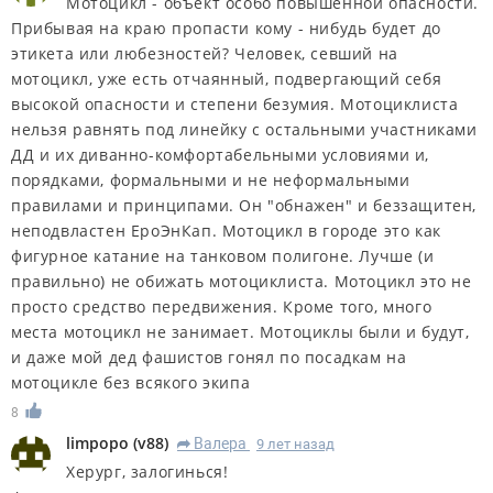
Мотоцикл - объект особо повышенной опасности.
Прибывая на краю пропасти кому - нибудь будет до
этикета или любезностей? Человек, севший на
мотоцикл, уже есть отчаянный, подвергающий себя
высокой опасности и степени безумия. Мотоциклиста
нельзя равнять под линейку с остальными участниками
ДД и их диванно-комфортабельными условиями и,
порядками, формальными и не неформальными
правилами и принципами. Он "обнажен" и беззащитен,
неподвластен ЕроЭнКап. Мотоцикл в городе это как
фигурное катание на танковом полигоне. Лучше (и
правильно) не обижать мотоциклиста. Мотоцикл это не
просто средство передвижения. Кроме того, много
места мотоцикл не занимает. Мотоциклы были и будут,
и даже мой дед фашистов гонял по посадкам на
мотоцикле без всякого экипа
8
limpopo
(
v88
)
Валера
9 лет назад
R
Херург, залогинься!