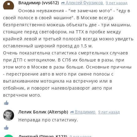
Владимир
(
vvs612
)
Алексей Фурзиков
9 лет назад
R
Основа неуважения - "не замечаю мото" - "еду в
своей полосе в своей машине". В Москве всегда
безпрепятственно можешь объехать две - три машины,
стоящие перед светофором, на ТТХ в пробке между
крайней левой и третьей полосой всегда можно увидеть
оставленный широкий проезд до 1,5 м.
Очень показательна статистика смертельных случаев
при ДТП с мотоциклом. В СПб их больше в разы, при
этом мото в Москве в разы больше. Основные причины
- перестроение авто в мото при смене полосы с
выталкиванием мотоцикла на встречную или в
отбойник, и поворот налево/разворот авто при
встречном мото.
Лелик Болик
(
Alterspb
)
Владимир
9 лет назад
R
Неправда про статистику.
Дмитрий
(
DIman_K123
)
9 лет назад