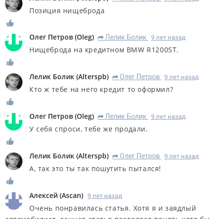
Позиция нищеброда
Олег Петров
(
Oleg
)
Лелик Болик
9 лет назад
R
Нищеброда на кредитном BMW R1200ST.
Лелик Болик
(
Alterspb
)
Олег Петров
9 лет назад
R
Кто ж тебе на него кредит то оформил?
Олег Петров
(
Oleg
)
Лелик Болик
9 лет назад
R
У себя спроси, тебе же продали.
Лелик Болик
(
Alterspb
)
Олег Петров
9 лет назад
R
А, так это ты так пошутить пытался!
Алексей
(
Ascan
)
9 лет назад
Очень понравилась статья. Хотя я и заядлый