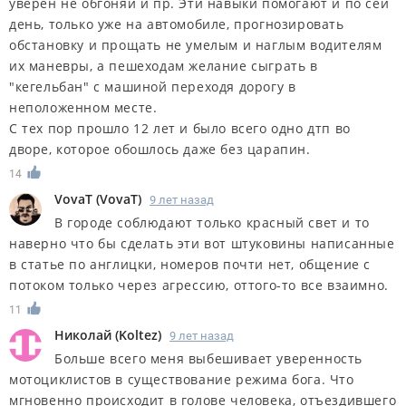
уверен не обгоняй и пр. Эти навыки помогают и по сей
день, только уже на автомобиле, прогнозировать
обстановку и прощать не умелым и наглым водителям
их маневры, а пешеходам желание сыграть в
"кегельбан" с машиной переходя дорогу в
неположенном месте.
С тех пор прошло 12 лет и было всего одно дтп во
дворе, которое обошлось даже без царапин.
14
VovaT
(
VovaT
)
9 лет назад
В городе соблюдают только красный свет и то
наверно что бы сделать эти вот штуковины написанные
в статье по англицки, номеров почти нет, общение с
потоком только через агрессию, оттого-то все взаимно.
11
Николай
(
Koltez
)
9 лет назад
Больше всего меня выбешивает уверенность
мотоциклистов в существование режима бога. Что
мгновенно происходит в голове человека, отъездившего