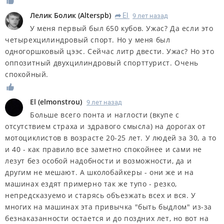
Лелик Болик
(
Alterspb
)
El
9 лет назад
R
У меня первый был 650 кубов. Ужас? Да если это
четырехцилиндровый спорт. Но у меня был
одногоршковый цээс. Сейчас литр двести. Ужас? Но это
оппозитный двухцилиндровый спорттурист. Очень
спокойный.
El
(
elmonstrou
)
9 лет назад
Больше всего понта и наглости (вкупе с
отсутствием страха и здравого смысла) на дорогах от
мотоциклистов в возрасте 20-25 лет. У людей за 30, а то
и 40 - как правило все заметно спокойнее и сами не
лезут без особой надобности и возможности, да и
другим не мешают. А школобайкеры - они же и на
машинах ездят примерно так же тупо - резко,
непредсказуемо и старясь объезжать всех и вся. У
многих на машинах эта привычка "быть быдлом" из-за
безнаказанности остается и до поздних лет, но вот на