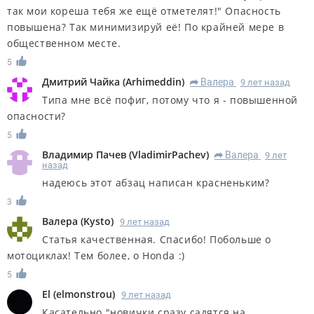
так мои кореша тебя же ещё отметелят!" Опасность
повышена? Так минимизируй её! По крайней мере в
общественном месте.
5
Дмитрий Чайка
(
Arhimeddin
)
Валера
9 лет назад
R
Типа мне всё пофиг, потому что я - повышенной
опасности?
5
Владимир Пачев
(
VladimirPachev
)
Валера
9 лет
R
назад
надеюсь этот абзац написан красненьким?
3
Валера
(
Kysto
)
9 лет назад
Статья качественная. Спасибо! Побольше о
мотоциклах! Тем более, о Honda :)
5
El
(
elmonstrou
)
9 лет назад
Касательно "новички сразу садятся на