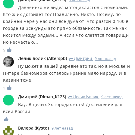
Давненько не видел мотоциклистов с номерами.
Кто ж их догоняет то? Правильно. Никто. Посему, по
крайней мере у нас они все думают, что разгон 0-100 в
городе за 3секунды это прямо обязанность. Так же как
носится между рядами... А если что слетятся товарищи
но несчастью...
5
Лелик Болик
(
Alterspb
)
Дмитрий
9 лет назад
R
Ну может в вашей деревне это так, но в Москве и
Питере безномеров осталось крайне мало народу. И в
Казани тоже.
1
Дмитрий
(
DIman_K123
)
Лелик Болик
9 лет назад
R
Вау. В целых 3х городах есть! Достижение для
всей России.
Валера
(
Kysto
)
9 лет назад