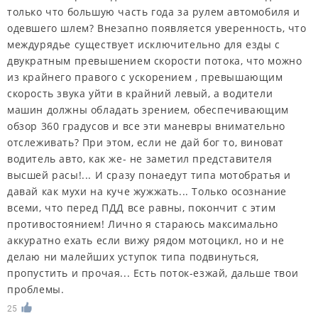
только что большую часть года за рулем автомобиля и
одевшего шлем? Внезапно появляется уверенность, что
междурядье существует исключительно для езды с
двукратным превышением скорости потока, что можно
из крайнего правого с ускорением , превышающим
скорость звука уйти в крайний левый, а водители
машин должны обладать зрением, обеспечивающим
обзор 360 градусов и все эти маневры внимательно
отслеживать? При этом, если не дай бог то, виноват
водитель авто, как же- не заметил представителя
высшей расы!... И сразу понаедут типа мотобратья и
давай как мухи на куче жужжать... Только осознание
всеми, что перед ПДД все равны, покончит с этим
противостоянием! Лично я стараюсь максимально
аккуратно ехать если вижу рядом мотоцикл, но и не
делаю ни малейших уступок типа подвинуться,
пропустить и прочая... Есть поток-езжай, дальше твои
проблемы.
25