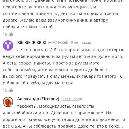
автомобилист, данная статья позволяет понять хотя бы
некоторые нюансы вождения мотоцикла, и
соответсвенно понимать действия мотоциклистов на
дороге. Желаю всем взаимопонимания, а автору
побольше таких статей.
16
Rik Rik
(
RikRik
)
Алексей
9 лет назад
R
а что понимать? Есть нормальные люди, которые
ведут себя нормально и за рулем авто и за рулем мото.
А есть, сорри, идиоты. Просто за рулем мото
собственный идиотизм можно поднять до более
высокого "градуса", в силу меньших габаритов этого ТС
и большей свободы для маневра.
13
Александр
(
Efremov
)
9 лет назад
таксисты, мотоциклисты, газелисты,
дальнобойщики и пр. Деление не правильное. На
дороге все равны, все участники дорожного движения и
все ОБЯЗАНЫ соблюдать правила, даже те, кто в коже...