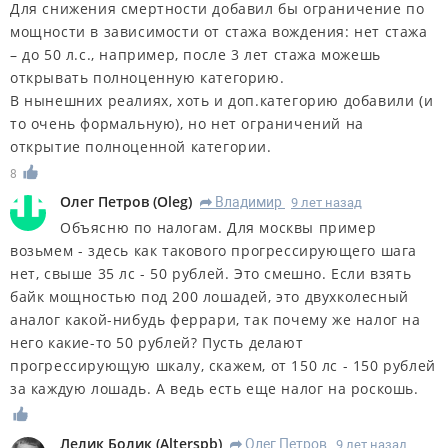
Для снижения смертности добавил бы ограничение по
мощности в зависимости от стажа вождения: нет стажа
– до 50 л.с., например, после 3 лет стажа можешь
открывать полноценную категорию.
В нынешних реалиях, хоть и доп.категорию добавили (и
то очень формальную), но нет ограничений на
открытие полноценной категории.
8
Олег Петров
(
Oleg
)
Владимир
9 лет назад
R
Объясню по налогам. Для москвы пример
возьмем - здесь как такового прогрессирующего шага
нет, свыше 35 лс - 50 рублей. Это смешно. Если взять
байк мощностью под 200 лошадей, это двухколесный
аналог какой-нибудь феррари, так почему же налог на
него какие-то 50 рублей? Пусть делают
прогрессирующую шкалу, скажем, от 150 лс - 150 рублей
за каждую лошадь. А ведь есть еще налог на роскошь.
Лелик Болик
(
Alterspb
)
Олег Петров
9 лет назад
R