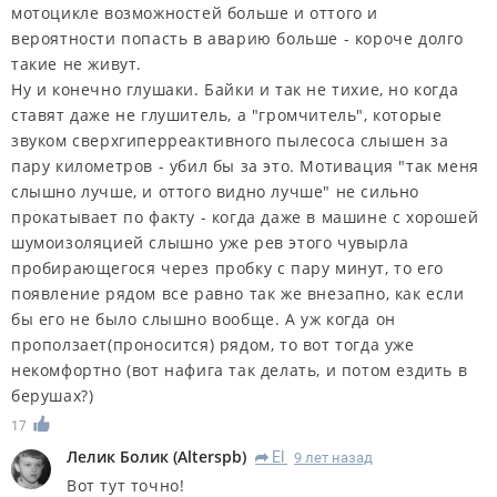
мотоцикле возможностей больше и оттого и
вероятности попасть в аварию больше - короче долго
такие не живут.
Ну и конечно глушаки. Байки и так не тихие, но когда
ставят даже не глушитель, а "громчитель", которые
звуком сверхгиперреактивного пылесоса слышен за
пару километров - убил бы за это. Мотивация "так меня
слышно лучше, и оттого видно лучше" не сильно
прокатывает по факту - когда даже в машине с хорошей
шумоизоляцией слышно уже рев этого чувырла
пробирающегося через пробку с пару минут, то его
появление рядом все равно так же внезапно, как если
бы его не было слышно вообще. А уж когда он
проползает(проносится) рядом, то вот тогда уже
некомфортно (вот нафига так делать, и потом ездить в
берушах?)
17
Лелик Болик
(
Alterspb
)
El
9 лет назад
R
Вот тут точно!