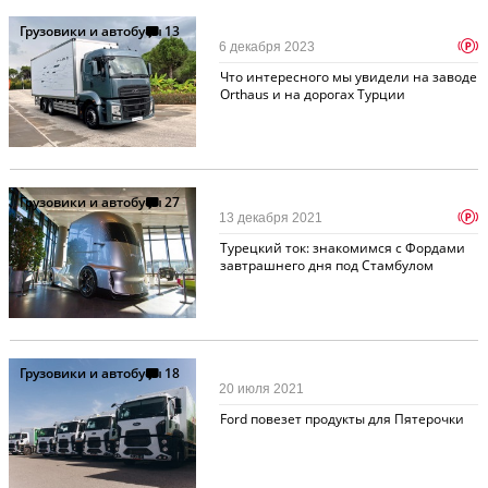
Грузовики и автобусы
13
p
6 декабря 2023
Что интересного мы увидели на заводе
Orthaus и на дорогах Турции
Грузовики и автобусы
27
p
13 декабря 2021
Турецкий ток: знакомимся с Фордами
завтрашнего дня под Стамбулом
Грузовики и автобусы
18
20 июля 2021
Ford повезет продукты для Пятерочки