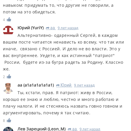
навыком: придумать то, что другие не говорили, а
потом на это обидеться.
4
Юрий
(
YuriY
)
aa
9 лет назад
R
Альтернативно- одаренный Сергей, в каждом
вашем посте читается ненависть ко всему, что так или
иначе, связано с Россией. И дело не во власти. Это у
вас внутреннее. Уедете, и как истинный "патриот"
России, будете из-за бугра радеть за Родину. Классно
же.
2
aa
(
a1a1a1a1a1a1
)
Юрий
9 лет назад
R
Ты, кстати, прав. Я патриот: живу в России,
хорошо ее знаю и люблю, честно и много работаю и
плачу налоги. И не стесняюсь назвать говно говном и
аргументировать, почему я так считаю.
8
Лев Зарецкий
(
Leon_M
)
aa
9 лет назад
R