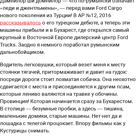
Дамнилор ши домнилор — что по-румынски означает
«леди и джентльмены», — перед вами Ford Cargo
нового поколения из Турции! В АР №12, 2016
рассказывалось
о его турецком дебюте, а теперь эти
машины прибыли и в Бухарест, где открылся самый
крупный в Восточной Европе дилерский центр Ford
Trucks. Заодно я немного поработал румынским
дальнобойщиком.
Водитель легковушки, который везет меня к месту
стоянки тягачей, притормаживает и давит на гудок:
посреди дороги стоит лохматая собачка. Она неохотно
сдвигается с места и присоединяется к другим псам,
которые лениво валяются на травке у обочины.
Провинция! Которая начинается сразу за Бухарестом.
В столице — безумные пробки, а здесь — тишина,
маленькие домики, старые машины. ­Нет-нет да и
лошадка с телегой процокает. Впору фильмы как у
Кустурицы снимать.