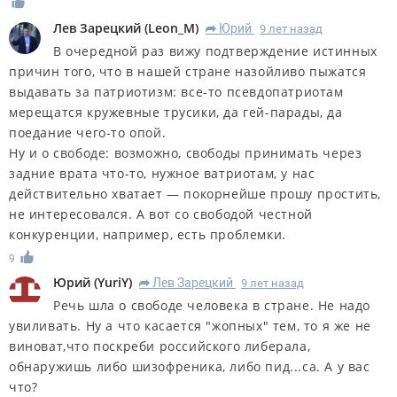
Лев Зарецкий
(
Leon_M
)
Юрий
9 лет назад
R
В очередной раз вижу подтверждение истинных
причин того, что в нашей стране назойливо пыжатся
выдавать за патриотизм: все-то псевдопатриотам
мерещатся кружевные трусики, да гей-парады, да
поедание чего-то опой.
Ну и о свободе: возможно, свободы принимать через
задние врата что-то, нужное ватриотам, у нас
действительно хватает — покорнейше прошу простить,
не интересовался. А вот со свободой честной
конкуренции, например, есть проблемки.
9
Юрий
(
YuriY
)
Лев Зарецкий
9 лет назад
R
Речь шла о свободе человека в стране. Не надо
увиливать. Ну а что касается "жопных" тем, то я же не
виноват,что поскреби российского либерала,
обнаружишь либо шизофреника, либо пид...са. А у вас
что?