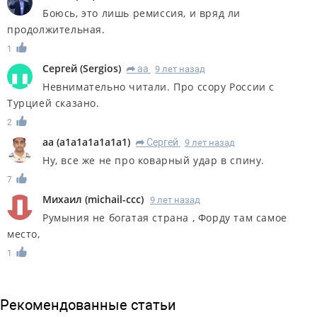
Боюсь, это лишь ремиссия, и вряд ли
продолжительная.
1
Сергей
(
Sergios
)
aa
9 лет назад
R
Невнимательно читали. Про ссору России с
Турцией сказано.
2
aa
(
a1a1a1a1a1a1
)
Сергей
9 лет назад
R
Ну, все же не про коварный удар в спину.
7
Михаил
(
michail-ccc
)
9 лет назад
Румыния не богатая страна , Форду там самое
место,
1
Рекомендованные статьи