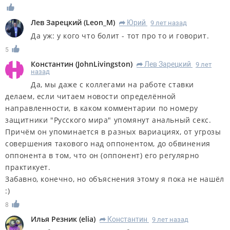
Лев Зарецкий
(
Leon_M
)
Юрий
9 лет назад
R
Да уж: у кого что болит - тот про то и говорит.
5
Константин
(
JohnLivingston
)
Лев Зарецкий
9 лет
R
назад
Да, мы даже с коллегами на работе ставки
делаем, если читаем новости определённой
направленности, в каком комментарии по номеру
защитники "Русского мира" упомянут анальный секс.
Причём он упоминается в разных вариациях, от угрозы
совершения такового над оппонентом, до обвинения
оппонента в том, что он (оппонент) его регулярно
практикует.
Забавно, конечно, но объяснения этому я пока не нашёл
:)
8
Илья Резник
(
elia
)
Константин
9 лет назад
R