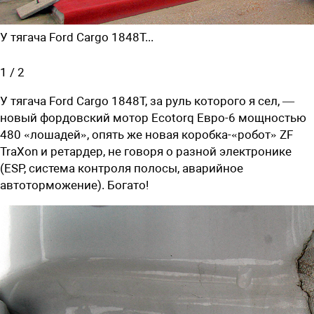
У тягача Ford Cargo 1848Т...
1
/
2
У тягача Ford Cargo 1848Т, за руль которого я сел, —
новый фордовский мотор Ecotorq Евро-6 мощностью
480 «лошадей», опять же новая ­коробка-«робот» ZF
TraХon и ретардер, не говоря о разной электронике
(ESP, система контроля полосы, аварийное
автоторможение). Богато!