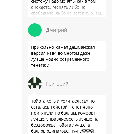
систему надо менять, как в том
анекдоте. Менять либо на
свободную, либо на лагерную. Ты,
я так понимаю, …
Дмитрий
Прикольно, самая дешманская
версия Рав4 во многом даже
лучше модно-современного
тенета:D
Григорий
Тойота хоть и «окитаелась» но
осталась Тойотой, Тенет явно
притянули по баллам, комфорт
лучше, управляемость лучше на
бездорожье Тойота лучше, а
баллов одинаково, ну-ну🤡🤡🤡