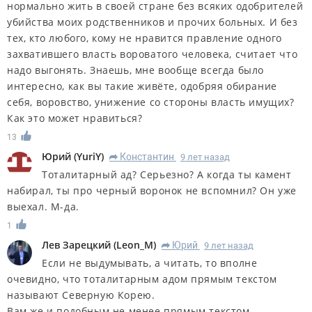
нормально жить в своей стране без всяких одобрителей
убийства моих родственников и прочих больных. И без
тех, кто любого, кому не нравится правление одного
захватившего власть вороватого человека, считает что
надо выгонять. Знаешь, мне вообще всегда было
интересно, как вы такие живёте, одобряя обирание
себя, воровство, унижение со стороны власть имущих?
Как это может нравиться?
13
Юрий
(
YuriY
)
Константин
9 лет назад
R
Тоталитарный ад? Серьезно? А когда ты камент
набирал, ты про черный воронок не вспомнил? Он уже
выехал. М-да.
1
Лев Зарецкий
(
Leon_M
)
Юрий
9 лет назад
R
Если не выдумывать, а читать, то вполне
очевидно, что тоталитарным адом прямым текстом
называют Северную Корею.
Вам же и подобным не менее прямым текстом