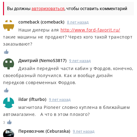
Вы должны
авторизоваться
, чтобы оставить комментарий
comeback
(
comeback
)
8 лет назад
Наши дилеры аля
http://www.ford-favorit.ru/
такие машины не продают? Через кого такой транспорт
заказывают?
Дмитрий
(
Nemo53817
)
9 лет назад
Дизайн передней части кабин у Фордов, конечно,
своеобразный получился. Как и вообще дизайн
передков современных Фордов.
ildar
(
ifturbo
)
9 лет назад
магнитола Pioneer словно куплена в ближайшем
автомагазине. А что в этом плохого?
3
Перевозчик
(
Ceburaska
)
9 лет назад