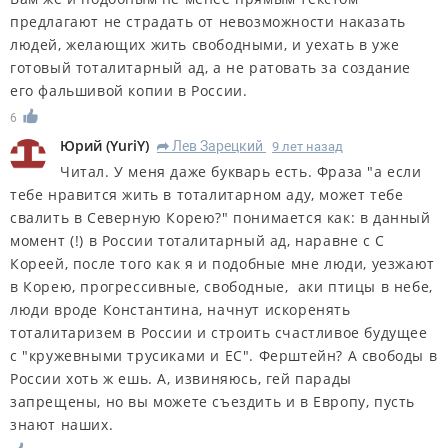
предлагают не страдать от невозможности наказать
людей, желающих жить свободными, и уехать в уже
готовый тоталитарный ад, а не ратовать за создание
его фальшивой копии в России.
6
Юрий
(
YuriY
)
Лев Зарецкий
9 лет назад
R
Читал. У меня даже букварь есть. Фраза "а если
тебе нравится жить в тоталитарном аду, может тебе
свалить в Северную Корею?" понимается как: в данный
момент (!) в России тоталитарный ад, наравне с С
Кореей, после того как я и подобные мне люди, уезжают
в Корею, прогрессивные, свободные, аки птицы в небе,
люди вроде Константина, начнут искоренять
тоталитаризем в России и строить счастливое будущее
с "кружевными трусиками и ЕС". Ферштейн? А свободы в
России хоть ж ешь. А, извиняюсь, гей парады
запрещены, но вы можете съездить и в Европу, пусть
знают наших.