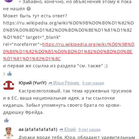
> Забавно, конечно, но объяснения этому я пока
не нашёл 😄
Может быть тут есть ответ?
https://ru.wikipedia.org/wiki/%D0%9B%D0%B0%D1%82%D
0%B5%D0%BD%D1%82%D0%BD%D0%BE%D1%81%D1%82
%D1%8C" target="_blank"
rel="noreferrer">
https://ru.wikipedia.org/wiki/%D0%9B%D
0%B0%D1%82%D0%B5%D0%BD%D1%82%D0%BD%D0%BE
%D1%81%D1%82%D1%8C
и первая же ссылка из раздела "см. также" ;)
3
Юрий
(
YuriY
)
Илья Резник
9 лет назад
R
Кастрюляголовый, так тема кружевных трусиков
и в ЕС, ваша национальная идея, а ты ссылочки
кидаешь. Забыл упомянуть своего брата по крови-
дядюшку Фрейда.
aa
(
a1a1a1a1a1a1
)
Юрий
9 лет назад
R
Дураки вроде тебя, Юра, обладают удивительным