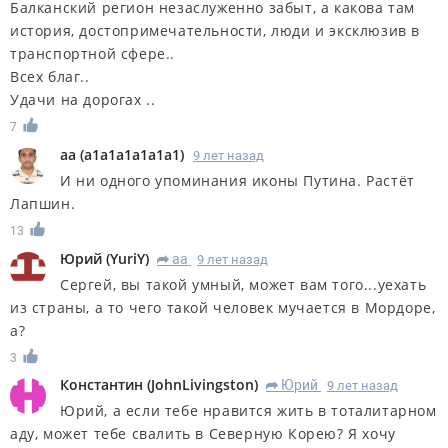
Балканский регион незаслуженно забыт, а какова там
история, достопримечательности, люди и эксклюзив в
транспортной сфере..
Всех благ..
Удачи на дорогах ..
7
aa
(
a1a1a1a1a1a1
)
9 лет назад
И ни одного упоминания иконы Путина. Растёт
Лапшин.
13
Юрий
(
YuriY
)
aa
9 лет назад
R
Сергей, вы такой умный, может вам того...уехать
из страны, а то чего такой человек мучается в Мордоре,
а?
3
Константин
(
JohnLivingston
)
Юрий
9 лет назад
R
Юрий, а если тебе нравится жить в тоталитарном
аду, может тебе свалить в Северную Корею? Я хочу