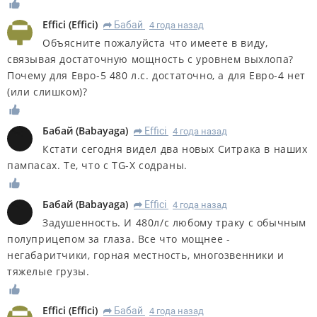
Effici
(
Effici
)
Бабай
4 года назад
R
Объясните пожалуйста что имеете в виду,
связывая достаточную мощность с уровнем выхлопа?
Почему для Евро-5 480 л.с. достаточно, а для Евро-4 нет
(или слишком)?
Бабай
(
Babayaga
)
Effici
4 года назад
R
Кстати сегодня видел два новых Ситрака в наших
пампасах. Те, что с TG-X содраны.
Бабай
(
Babayaga
)
Effici
4 года назад
R
Задушенность. И 480л/с любому траку с обычным
полуприцепом за глаза. Все что мощнее -
негабаритчики, горная местность, многозвенники и
тяжелые грузы.
Effici
(
Effici
)
Бабай
4 года назад
R