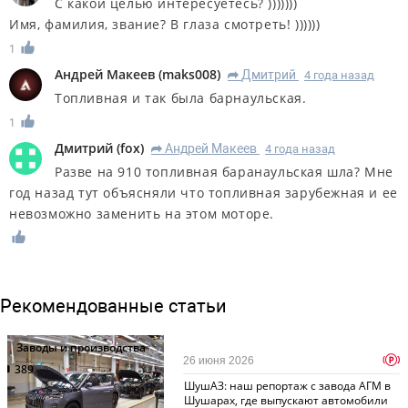
С какой целью интересуетесь? )))))))
Имя, фамилия, звание? В глаза смотреть! ))))))
1
Андрей Макеев
(
maks008
)
Дмитрий
4 года назад
R
Топливная и так была барнаульская.
1
Дмитрий
(
fox
)
Андрей Макеев
4 года назад
R
Разве на 910 топливная баранаульская шла? Мне
год назад тут объясняли что топливная зарубежная и ее
невозможно заменить на этом моторе.
Рекомендованные статьи
Заводы и производства
p
26 июня 2026
389
ШушАЗ: наш репортаж с завода АГМ в
Шушарах, где выпускают автомобили