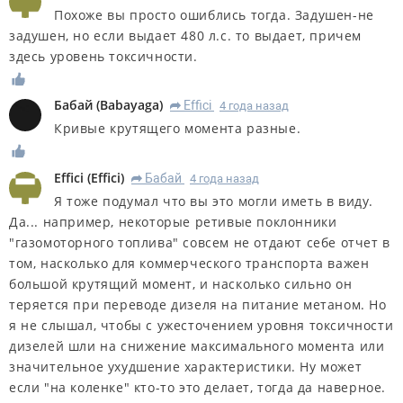
Похоже вы просто ошиблись тогда. Задушен-не
задушен, но если выдает 480 л.с. то выдает, причем
здесь уровень токсичности.
Бабай
(
Babayaga
)
Effici
4 года назад
R
Кривые крутящего момента разные.
Effici
(
Effici
)
Бабай
4 года назад
R
Я тоже подумал что вы это могли иметь в виду.
Да... например, некоторые ретивые поклонники
"газомоторного топлива" совсем не отдают себе отчет в
том, насколько для коммерческого транспорта важен
большой крутящий момент, и насколько сильно он
теряется при переводе дизеля на питание метаном. Но
я не слышал, чтобы с ужесточением уровня токсичности
дизелей шли на снижение максимального момента или
значительное ухудшение характеристики. Ну может
если "на коленке" кто-то это делает, тогда да наверное.