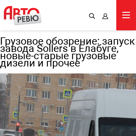
s
Грузовое обозрение: запуск
завода Sollers в Елабуге,
новые-старые грузовые
дизели и прочее