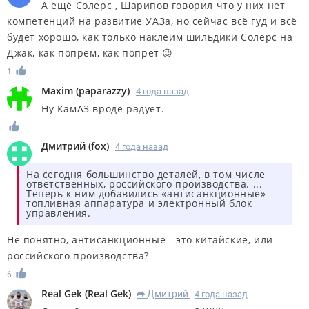
А ещё Солерс , Шарипов говорил что у них нет
компетенций на развитие УАЗа, но сейчас всё гуд и всё
будет хорошо, как только наклеим шильдики Солерс на
Джак, как попрём, как попрёт 😉
1
Maxim
(
paparazzy
)
4 года назад
Ну КамАЗ вроде радует.
Дмитрий
(
fox
)
4 года назад
На сегодня большинство деталей, в том числе
ответственных, российского производства. ...
Теперь к ним добавились «антисанкционные»
топливная аппаратура и электронный блок
управления.
Не понятно, антисанкционные - это китайские, или
российского производства?
6
Real Gek
(
Real Gek
)
Дмитрий
4 года назад
R