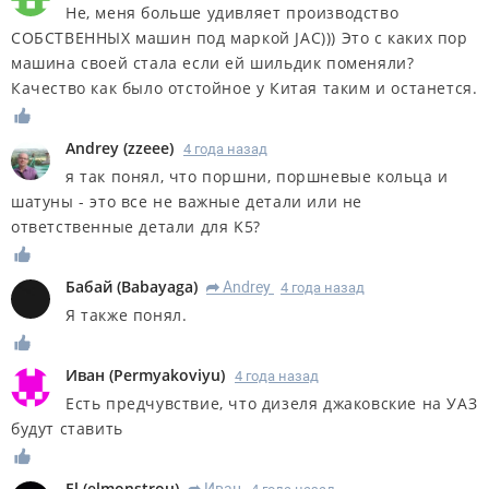
Не, меня больше удивляет производство
СОБСТВЕННЫХ машин под маркой JAC))) Это с каких пор
машина своей стала если ей шильдик поменяли?
Качество как было отстойное у Китая таким и останется.
Andrey
(
zzeee
)
4 года назад
я так понял, что поршни, поршневые кольца и
шатуны - это все не важные детали или не
ответственные детали для K5?
Бабай
(
Babayaga
)
Andrey
4 года назад
R
Я также понял.
Иван
(
Permyakoviyu
)
4 года назад
Есть предчувствие, что дизеля джаковские на УАЗ
будут ставить
El
(
elmonstrou
)
Иван