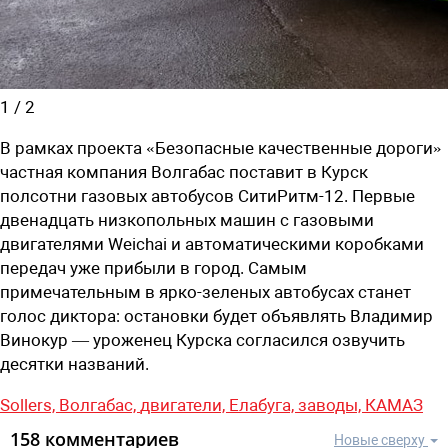
1
/
2
В рамках проекта «Безопасные качественные дороги»
частная компания
Волгабас поставит в Курск
полсотни газовых автобусов СитиРитм-12
. Первые
двенадцать низкопольных машин с газовыми
двигателями Weichai и автоматическими коробками
передач уже прибыли в город. Самым
примечательным в ярко-зеленых автобусах станет
голос диктора: остановки будет объявлять Владимир
Винокур — уроженец Курска согласился озвучить
десятки названий.
Sollers,
Волгабас,
двигатели,
Елабуга,
заводы,
КАМАЗ
158 комментариев
Новые сверху