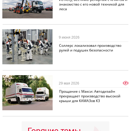
знакомство с его новой техникой для
леса
Новости
98
9 июня 2026
Соллерс локализовал производство
рулей и подушек безопасности
Грузовики и автобусы
p
29 мая 2026
182
Прощание с Макси: Автодизайн
прекращает производство высокой
крыши для КАМАЗов К3
Горячие темы