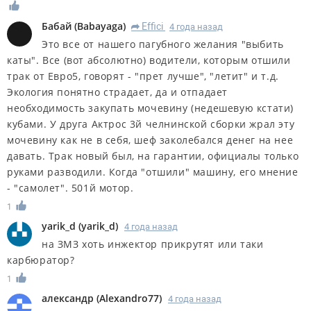
Бабай
(
Babayaga
)
Effici
4 года назад
R
Это все от нашего пагубного желания "выбить
каты". Все (вот абсолютно) водители, которым отшили
трак от Евро5, говорят - "прет лучше", "летит" и т.д.
Экология понятно страдает, да и отпадает
необходимость закупать мочевину (недешевую кстати)
кубами. У друга Актрос 3й челнинской сборки жрал эту
мочевину как не в себя, шеф заколебался денег на нее
давать. Трак новый был, на гарантии, официалы только
руками разводили. Когда "отшили" машину, его мнение
- "самолет". 501й мотор.
1
yarik_d
(
yarik_d
)
4 года назад
на ЗМЗ хоть инжектор прикрутят или таки
карбюратор?
1
александр
(
Alexandro77
)
4 года назад