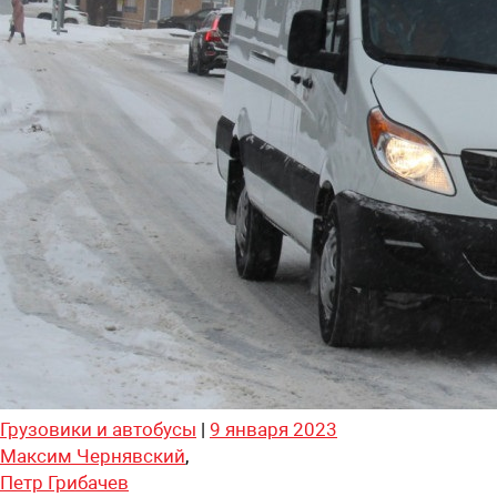
Грузовики и автобусы
|
9 января 2023
Максим Чернявский
,
Петр Грибачев