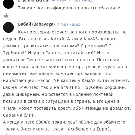
4 года назад
R
Так уже почти официально про это объявили
Бабай
(
Babayaga
)
4 года назад
Компрессоров отечественного производства не
видел. Все аналоги - Китай. А как у КамАЗ-овского
движка с резинками-сальниками? С ремнями? С
Турбиной? Неужто Гаррет, но китайский? Нет в
двигателе "менее важных" компонентов. Потекший
копеечный сальник убивает мотор, грязь и эмульсия в
пневмосистеме кладет компрессор, дальше - по
нарастающей. Насос ГУР как тек у КамАЗ-а, так и течет,
как на 5490 Нео, так и на 54901 К5. Грузовик хороший,
даже шикарный, но остается в коленно-локтевой
позиции в связи с ситуацией в стране, а его цена в
11млн может поставить крест, ибо китайцы не дремлют.
Саранча блин.
А когда у него 630л/с появилось? 480л/с для обычного
трака с 3-осником за глаза, тем более на Евро5.