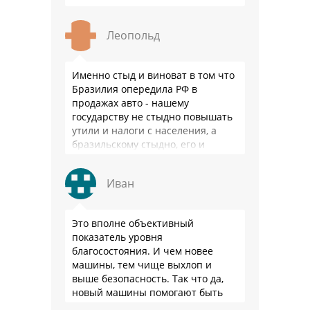
Леопольд
Именно стыд и виноват в том что
Бразилия опередила РФ в
продажах авто - нашему
государству не стыдно повышать
утили и налоги с населения, а
бразильскому стыдно, его и
смести могут на …
Иван
Это вполне объективный
показатель уровня
благосостояния. И чем новее
машины, тем чище выхлоп и
выше безопасность. Так что да,
новый машины помогают быть
здоровее.