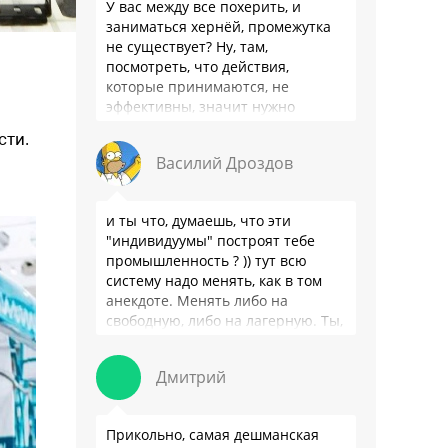
У вас между все похерить, и
заниматься хернёй, промежутка
не существует? Ну, там,
посмотреть, что действия,
которые принимаются, не
эффективны, значит нужно
сделать как то по другому, не?
сти.
Или только две крайности? Хватит
Василий Дроздов
…
и ты что, думаешь, что эти
"индивидуумы" построят тебе
промышленность ? )) тут всю
систему надо менять, как в том
анекдоте. Менять либо на
свободную, либо на лагерную. Ты,
я так понимаю, …
Дмитрий
Прикольно, самая дешманская