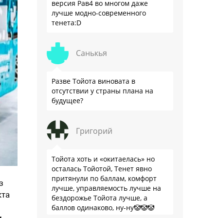
версия Рав4 во многом даже
лучше модно-современного
тенета:D
Санькья
Разве Тойота виновата в
отсутствии у страны плана на
будущее?
Григорий
Тойота хоть и «окитаелась» но
осталась Тойотой, Тенет явно
притянули по баллам, комфорт
з
лучше, управляемость лучше на
кта
бездорожье Тойота лучше, а
баллов одинаково, ну-ну🤡🤡🤡
,