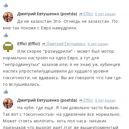
Дмитрий Евтушенко
(
poetda
)
Effici
6 лет назад
R
Да не казахстан Это- Отнюдь не казахстан. По
мне так похоже с Евро намудрили.
Effici
(
Effici
)
Дмитрий Евтушенко
6 лет назад
R
Или скорее "размудрили" - может был мотор
нормально настроен на одно Евро, а тут для
"непродвинутых" казахов или, я не знаю уж, кубинцев
наспех упростили/удешевили до худшего уровня
токсичности, не вдаваясь. Вы же говорите что там где-
то вслушивались.
Дмитрий Евтушенко
(
poetda
)
Effici
6 лет назад
R
На кубе- где еще. Я там довольно часто бываю.
Так вот с токсичностью- на удивление все нормально.
Может стоять молотить- хоть пол часа- никаких
признаков что выхлоп идет.(тот же вышеупомянутый