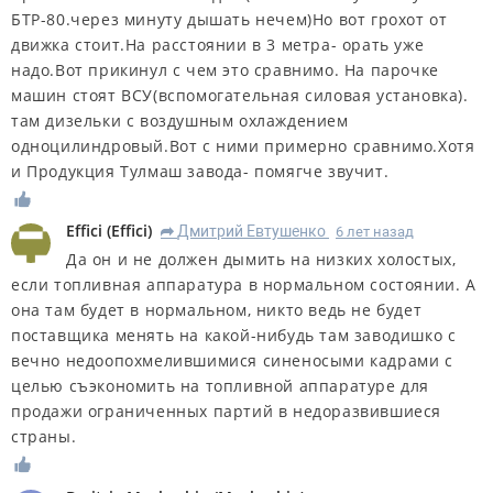
БТР-80.через минуту дышать нечем)Но вот грохот от
движка стоит.На расстоянии в 3 метра- орать уже
надо.Вот прикинул с чем это сравнимо. На парочке
машин стоят ВСУ(вспомогательная силовая установка).
там дизельки с воздушным охлаждением
одноцилиндровый.Вот с ними примерно сравнимо.Хотя
и Продукция Тулмаш завода- помягче звучит.
Effici
(
Effici
)
Дмитрий Евтушенко
6 лет назад
R
Да он и не должен дымить на низких холостых,
если топливная аппаратура в нормальном состоянии. А
она там будет в нормальном, никто ведь не будет
поставщика менять на какой-нибудь там заводишко с
вечно недоопохмелившимися синеносыми кадрами с
целью съэкономить на топливной аппаратуре для
продажи ограниченных партий в недоразвившиеся
страны.