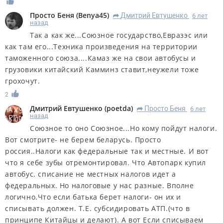
Просто Беня
(
Benya45
)
Дмитрий Евтушенко
6 лет
R
назад
Так а как же...Союзное государство,Евразэс или
как там его...Техника произведения на территории
таможенного союза....Камаз же на свои автобусы и
грузовики китайский Камминз ставит,неужели тоже
грохочут.
2
Дмитрий Евтушенко
(
poetda
)
Просто Беня
6 лет
R
назад
Союзное то оно Союзное...Но кому пойдут налоги.
Вот смотрите- не берем беларусь. Просто
россия..Налоги как федеральные так и местные. И вот
что я себе зубы отремонтировал. Что Автопарк купил
автобус. списание не местных налогов идет а
федеральных. Но налоговые у нас разные. Вполне
логично.Что если батька берет налоги- он их и
списывать должен. Т.Е. субсидировать АТП.(что в
принципе Китайцы и делают). А вот Если списываем