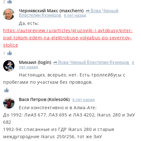
2
Чернявский Макс
(
maxchern
)
Вова Черный
R
Властелин Кузнецов
6 лет назад
Да, есть:
https://autoreview.ru/articles/gruzoviki-i-avtobusy/piter-
pod-tokom-edem-na-elektrobuse-volgabus-po-severnoy-
stolice
1
Михаил
(
login
)
Вова Черный Властелин Кузнецов
6
R
лет назад
Настоящих, всерьёз, нет. Есть троллейбусы с
пробегами по участкам без проводов.
Вася Петров
(
Koleso06
)
6 лет назад
Если конспективно и в Алма-Ате:
До 1992: ЛиАЗ 677, ЛАЗ 695 и ЛАЗ 4202, Ikarus 280 и ЗиУ
682
1992-94: списанные из ГДР Ikarus 280 и старые
междугородние Ikarus 250/256, тот же ЗиУ