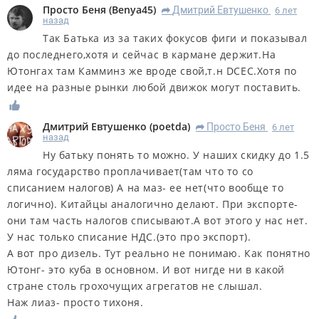
Просто Беня
(
Benya45
)
Дмитрий Евтушенко
6 лет
R
назад
Так Батька из за таких фокусов фиги и показывал
до последнего,хотя и сейчас в кармане держит.На
Ютонгах там Камминз же вроде свой,т.н DCEC.Хотя по
идее на разные рынки любой движок могут поставить.
Дмитрий Евтушенко
(
poetda
)
Просто Беня
6 лет
R
назад
Ну батьку понять то можно. У наших скидку до 1.5
ляма государство проплачивает(там что то со
списанием налогов) А на маз- ее нет(что вообще то
логично). Китайцы аналогично делают. При экспорте-
они там часть налогов списывают.А вот этого у нас нет.
У нас только списание НДС.(это про экспорт).
А вот про дизель. Тут реально не понимаю. Как понятно
Ютонг- это куба в основном. И вот нигде ни в какой
стране столь грохочущих агрегатов не слышал.
Наж лиаз- просто тихоня.