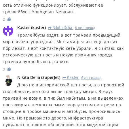
сеть отлично функционирует, обслуживают ее
троллейбусы Youngman Neoplan.
2
Kaster
(
kaster
)
Nikita Delia
6 лет назад
R
Троллейбусы ездят, а вот трамваи предыдущий
мэр сволочь упразднил. Местами рельсы еще до сих
пор лежат, а вот контактную сеть убрали. Я считаю, как
историческую ценность и некую изюминку города
трамваи нужно было оставить.
3
Nikita Delia
(
SuperJet
)
Kaster
6 лет назад
R
Дело не в исторической ценности, а в провозной
способности, которая выше только у метро. Воздух
трамвай не возил, в пик был набитым, а на выделенках
пассажиры с нескрываемым злорадством смотрели на
стоящие в пробке машины и автобусы, проносившись
мимо. Но трамвай это дорого, инфраструктура
нуждалась в полном обновлении, хотя модернизация