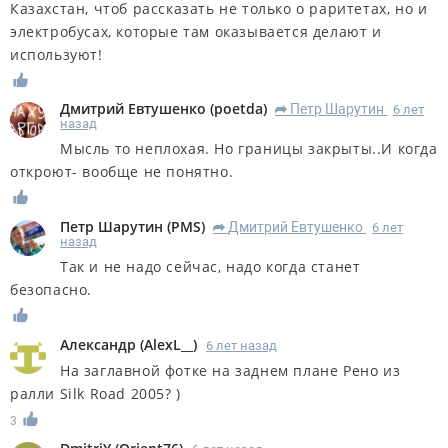
Казахстан, чтоб рассказать не только о раритетах, но и
электробусах, которые там оказывается делают и
используют!
Дмитрий Евтушенко
(
poetda
)
Петр Шарутин
6 лет
R
назад
Мысль то неплохая. Но границы закрыты..И когда
откроют- вообще не понятно.
Петр Шарутин
(
PMS
)
Дмитрий Евтушенко
6 лет
R
назад
Так и не надо сейчас, надо когда станет
безопасно.
Александр
(
AlexL__
)
6 лет назад
На заглавной фотке на заднем плане Рено из
ралли Silk Road 2005? )
3