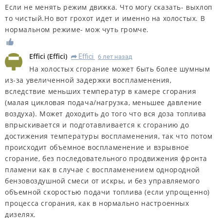
Если не менять режим движка. Что могу сказать- выхлоп
то чистый.Но вот грохот идет и именно на холостых. В
нормальном режиме- мож чуть громче.
Effici
(
Effici
)
Effici
6 лет назад
R
На холостых сгорание может быть более шумным
из-за увеличенной задержки воспламенения,
вследствие меньших температур в камере сгорания
(малая цикловая подача/нагрузка, меньшее давление
воздуха). Может доходить до того что вся доза топлива
впрыскивается и подготавливается к сгоранию до
достижения температуры воспламенения, так что потом
происходит объемное воспламенение и взрывное
сгорание, без последовательного продвижения фронта
пламени как в случае с воспламенением однородной
бензовоздушной смеси от искры, и без управляемого
объемной скоростью подачи топлива (если упрощенно)
процесса сгорания, как в нормально настроенных
дизелях.