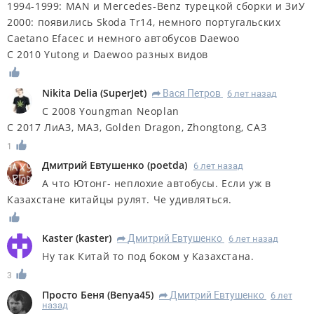
1994-1999: MAN и Mercedes-Benz турецкой сборки и ЗиУ
2000: появились Skoda Tr14, немного португальских
Caetano Efacec и немного автобусов Daewoo
C 2010 Yutong и Daewoo разных видов
Nikita Delia
(
SuperJet
)
Вася Петров
6 лет назад
R
С 2008 Youngman Neoplan
С 2017 ЛиАЗ, МАЗ, Golden Dragon, Zhongtong, САЗ
1
Дмитрий Евтушенко
(
poetda
)
6 лет назад
А что Ютонг- неплохие автобусы. Если уж в
Казахстане китайцы рулят. Че удивляться.
Kaster
(
kaster
)
Дмитрий Евтушенко
6 лет назад
R
Ну так Китай то под боком у Казахстана.
3
Просто Беня
(
Benya45
)
Дмитрий Евтушенко
6 лет
R
назад