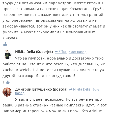
труда для оптимизации параметров. Может китайцы
просто сэкономили на технике для Казахстана. Грубо
говоря, им плевать, взяли влепили с потолка ранний
угол опережения впрыскивания на холостых и не
заморачиваются, вот он у них как пистолет-пулемет и
фигачит. А может сэкономили на шумозащитных
кожухах.
Nikita Delia
(
SuperJet
)
Effici
6 лет назад
R
Что за глупости, нормально и достаточно тихо
работают на Ютонгах, что газовых, что дизельных, их
Yuchai и Weichai. А вот если глушак отвалился, это уже
другой разговор. Да и то, откуда звон?
1
Дмитрий Евтушенко
(
poetda
)
Nikita Delia
6 лет
R
назад
У вас в стране- возможно. Но тут речь не про
вашу. В разные страны- Разные комплекты идут. И вот
например интересно- А можно ли Евро-5 без AdBlue