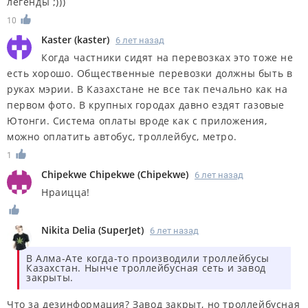
легенды ;)))
10
Kaster
(
kaster
)
6 лет назад
Когда частники сидят на перевозках это тоже не
есть хорошо. Общественные перевозки должны быть в
руках мэрии. В Казахстане не все так печально как на
первом фото. В крупных городах давно ездят газовые
Ютонги. Система оплаты вроде как с приложения,
можно оплатить автобус, троллейбус, метро.
1
Chipekwe Chipekwe
(
Chipekwe
)
6 лет назад
Нраицца!
Nikita Delia
(
SuperJet
)
6 лет назад
В Алма-Ате когда-то производили троллейбусы
Казахстан. Нынче троллейбусная сеть и завод
закрыты.
Что за дезинформация? Завод закрыт, но троллейбусная