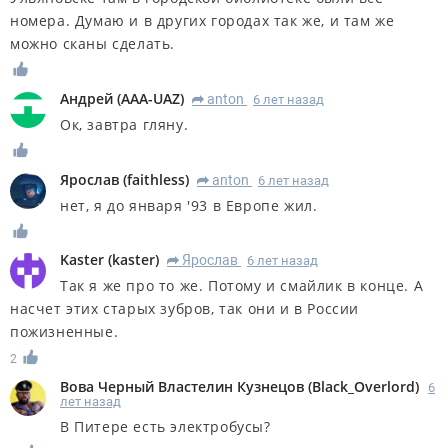
номера. Думаю и в других городах так же, и там же
можно сканы сделать.
Андрей
(
AAA-UAZ
)
anton
6 лет назад
R
Ок, завтра гляну.
Ярослав
(
faithless
)
anton
6 лет назад
R
нет, я до января '93 в Европе жил.
Kaster
(
kaster
)
Ярослав
6 лет назад
R
Так я же про то же. Потому и смайлик в конце. А
насчет этих старых зубров, так они и в России
пожизненные.
2
Вова Черный Властелин Кузнецов
(
Black_Overlord
)
6
лет назад
В Питере есть электробусы?