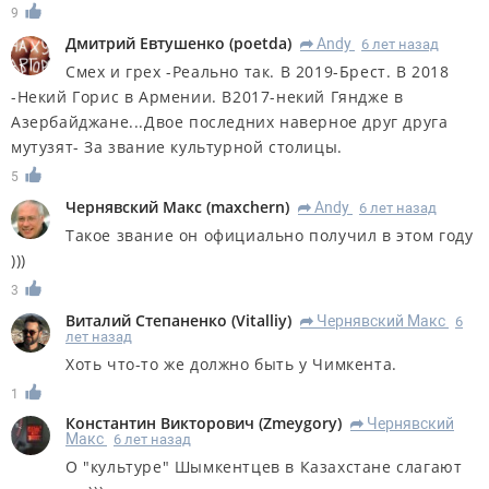
9
Дмитрий Евтушенко
(
poetda
)
Andy
6 лет назад
R
Смех и грех -Реально так. В 2019-Брест. В 2018
-Некий Горис в Армении. В2017-некий Гяндже в
Азербайджане...Двое последних наверное друг друга
мутузят- За звание культурной столицы.
5
Чернявский Макс
(
maxchern
)
Andy
6 лет назад
R
Такое звание он официально получил в этом году
)))
3
Виталий Степаненко
(
Vitalliy
)
Чернявский Макс
6
R
лет назад
Хоть что-то же должно быть у Чимкента.
1
Константин Викторович
(
Zmeygory
)
Чернявский
R
Макс
6 лет назад
О "культуре" Шымкентцев в Казахстане слагают