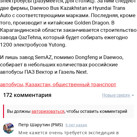
электробусы (разумеется, для столиц). За ним следуют
две фирмы, Daewoo Bus Kazakhstan и Hyundai Trans
Auto с соответствующими марками. Последняя, кроме
того, производит и китайские Golden Dragon. В
Карагандинской области заканчивается строительство
завода QazTehna, который будет собирать ежегодно
1200 электробусов Yutong.
И лишь завод SemAZ, помимо Dongfeng и Daewoo,
собирает в небольших количествах российские
автобусы ПАЗ Вектор и Газель Next.
автобусы,
Казахстан,
общественный транспорт
172 комментария
Новые сверху
Вы должны
авторизоваться
, чтобы оставить комментарий
Петр Шарутин
(
PMS
)
6 лет назад
Мне кажется очень требуется экспедиция в