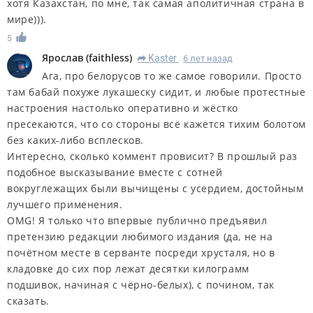
хотя Казахстан, по мне, так самая аполитичная страна в
мире))).
5
Ярослав
(
faithless
)
Kaster
6 лет назад
R
Ага, про белорусов то же самое говорили. Просто
там бабай похуже лукашеску сидит, и любые протестные
настроения настолько оперативно и жёстко
пресекаются, что со стороны всё кажется тихим болотом
без каких-либо всплесков.
Интересно, сколько коммент провисит? В прошлый раз
подобное высказывание вместе с сотней
вокруглежащих были вычищены с усердием, достойным
лучшего применения.
OMG! Я только что впервые публично предъявил
претензию редакции любимого издания (да, не на
почётном месте в серванте посреди хрусталя, но в
кладовке до сих пор лежат десятки килограмм
подшивок, начиная с чёрно-белых), с почином, так
сказать.