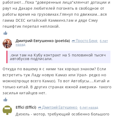
работают...Пока "доверенные лица"клянчат дотации и
рвут на Дакаре любителей погонять в свободное от
работы время на грузовиках.Глянул по движкам...вся
гамма DCEC китайский Камминз,там и дяде Сэму
гешефтик перепал неплохой.
Дмитрий Евтушенко
(
poetda
)
Просто Беня
6 лет
R
назад
.они там на Кубу контракт на 5 половиной тысяч
автобусов подписали.
Откуда по вашему я с ними так хорошо знаком? Если
встретить туж Ладу новую Камаз или Урал- редко но
можно(проще всего Камаз). То вот Автобусы....Китай и
только китай. В других странах южной америки- такого
засилья китайцев нет.
Effici
(
Effici
)
Дмитрий Евтушенко
6 лет назад
R
Дизель - мотор, требующий особенно большого