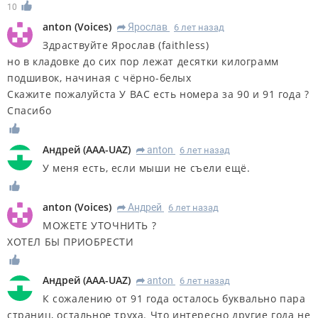
10
anton
(
Voices
)
Ярослав
6 лет назад
R
Здраствуйте Ярослав (faithless)
но в кладовке до сих пор лежат десятки килограмм
подшивок, начиная с чёрно-белых
Скажите пожалуйста У ВАС есть номера за 90 и 91 года ?
Спасибо
Андрей
(
AAA-UAZ
)
anton
6 лет назад
R
У меня есть, если мыши не съели ещё.
anton
(
Voices
)
Андрей
6 лет назад
R
МОЖЕТЕ УТОЧНИТЬ ?
ХОТЕЛ БЫ ПРИОБРЕСТИ
Андрей
(
AAA-UAZ
)
anton
6 лет назад
R
К сожалению от 91 года осталось буквально пара
страниц, остальное труха. Что интересно другие года не