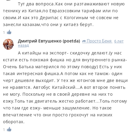
Тут два вопроса.Как они разтамаживают новую
технику из Китая,по Евразэсовким тарифам или по
своим.И как это Дерипас с Когогиным чё совсем не
занесли казахам,что они у китаёз берут.
1
Дмитрий Евтушенко
(
poetda
)
Просто Беня
6 лет
R
назад
А китайцы на экспорт- скидочку делают.(у нас
кстати есть похожая фишка но для внутреннего рынка-
Очень Батька матерился по этому поводу) Есть у них
такая интересная фишка.А потом как не тамож- один
черт дешевле выходит. У тех же ютонгов мне две вещи
не нравятся. Автобус Китайский...А вот второе понять
не могу. Поскольку не в своей деревне на них то
езжу.Толь так двигатель жестко работает...Толь потому
что там где езжу- меньше зашумление. Но такое
впечатление что они просто грохочут на низких
оборотах.
1