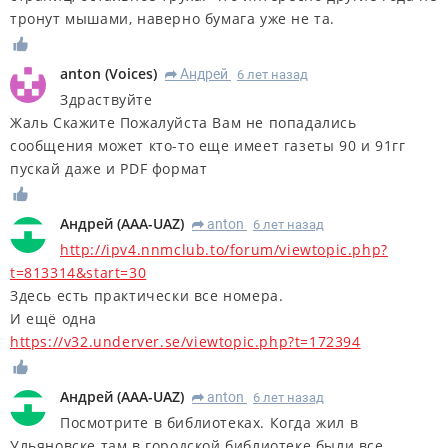
тронут мышами, наверно бумага уже не та.
anton
(
Voices
)
Андрей
6 лет назад
R
Здраствуйте
Жаль Скажите Пожалуйста Вам не попадались
сообщения может кто-то еще имеет газеты 90 и 91гг
пускай даже и PDF формат
Андрей
(
AAA-UAZ
)
anton
6 лет назад
R
http://ipv4.nnmclub.to/forum/viewtopic.php?
t=813314&start=30
Здесь есть практически все номера.
И ещё одна
https://v32.underver.se/viewtopic.php?t=172394
Андрей
(
AAA-UAZ
)
anton
6 лет назад
R
Посмотрите в библиотеках. Когда жил в
Ульяновске там в городской библиотеке были все