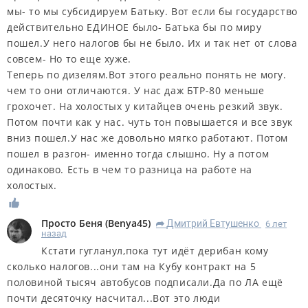
мы- то мы субсидируем Батьку. Вот если бы государство
действительно ЕДИНОЕ было- Батька бы по миру
пошел.У него налогов бы не было. Их и так нет от слова
совсем- Но то еще хуже.
Теперь по дизелям.Вот этого реально понять не могу.
чем то они отличаются. У нас даж БТР-80 меньше
грохочет. На холостых у китайцев очень резкий звук.
Потом почти как у нас. чуть тон повышается и все звук
вниз пошел.У нас же довольно мягко работают. Потом
пошел в разгон- именно тогда слышно. Ну а потом
одинаково. Есть в чем то разница на работе на
холостых.
Просто Беня
(
Benya45
)
Дмитрий Евтушенко
6 лет
R
назад
Кстати гугланул,пока тут идёт дерибан кому
сколько налогов...они там на Кубу контракт на 5
половиной тысяч автобусов подписали.Да по ЛА ещё
почти десяточку насчитал...Вот это люди