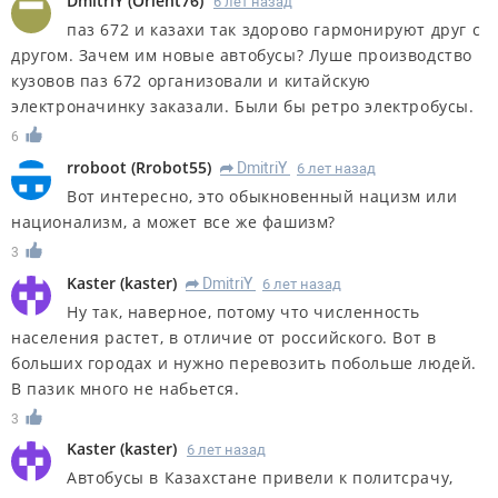
DmitriY
(
Orient76
)
6 лет назад
паз 672 и казахи так здорово гармонируют друг с
другом. Зачем им новые автобусы? Луше производство
кузовов паз 672 организовали и китайскую
электроначинку заказали. Были бы ретро электробусы.
6
rroboot
(
Rrobot55
)
DmitriY
6 лет назад
R
Вот интересно, это обыкновенный нацизм или
национализм, а может все же фашизм?
3
Kaster
(
kaster
)
DmitriY
6 лет назад
R
Ну так, наверное, потому что численность
населения растет, в отличие от российского. Вот в
больших городах и нужно перевозить побольше людей.
В пазик много не набьется.
3
Kaster
(
kaster
)
6 лет назад
Автобусы в Казахстане привели к политсрачу,