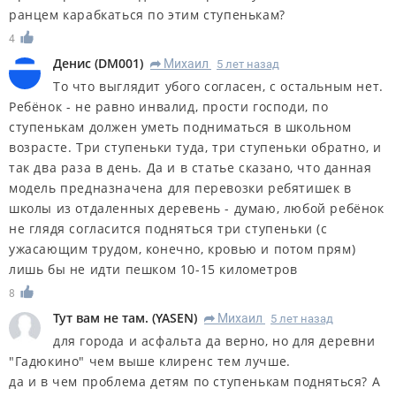
ранцем карабкаться по этим ступенькам?
4
Денис
(
DM001
)
Михаил
5 лет назад
R
То что выглядит убого согласен, с остальным нет.
Ребёнок - не равно инвалид, прости господи, по
ступенькам должен уметь подниматься в школьном
возрасте. Три ступеньки туда, три ступеньки обратно, и
так два раза в день. Да и в статье сказано, что данная
модель предназначена для перевозки ребятишек в
школы из отдаленных деревень - думаю, любой ребёнок
не глядя согласится подняться три ступеньки (с
ужасающим трудом, конечно, кровью и потом прям)
лишь бы не идти пешком 10-15 километров
8
Тут вам не там.
(
YASEN
)
Михаил
5 лет назад
R
для города и асфальта да верно, но для деревни
"Гадюкино" чем выше клиренс тем лучше.
да и в чем проблема детям по ступенькам подняться? А