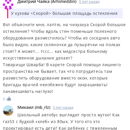
Дмитрий Чайка
(
Arhimeddin
)
5 лет назад
У кузова <Скорой> большая площадь остекления
Вот объясните мне, лаптю, на чихуахуа Скорой большое
остекление? Чтобы вдоль стен поменьше полезного
оборудования разместилось? Чтобы из соседних авто
было видно, какие скляночки да пузырёчки на полках
стоят? А может... тссс... как медсестра больному
искусственное дыхание делает?
Товарищи Шварба! В карете Скорой помощи лишнего
пространства не бывает, так что потрудитесь там
разместить оборудование вместо окон, которые
бригады врачей неизбежно будут закрашивать/
занавешивать наглухо!
5
Михаил
(
mb_rlz
)
5 лет назад
Школьный автобус выглядит просто жутко! Как
газ53 с будкой «хлеб» из 80ых. У того кто это
проектировал есть дети? Как ребёнку с тяжеленным