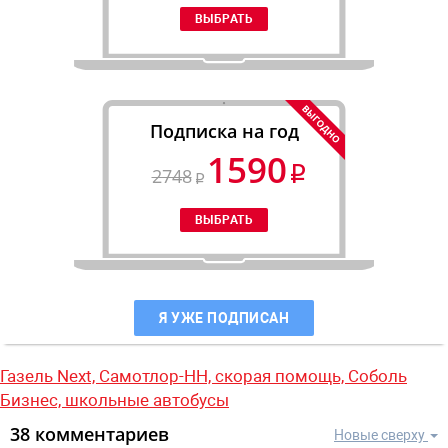
Подписка на год
1590
2748
Я УЖЕ ПОДПИСАН
Газель Next,
Самотлор-НН,
скорая помощь,
Соболь
Бизнес,
школьные автобусы
38 комментариев
Новые сверху