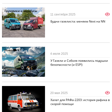
Грузовики и автобусы
p
11 сентября 2025
202
Будни газелиста: меняем Next на NN
Новости
97
4 июля 2025
У Газели и Соболя появились подушки
безопасности (и ESP!)
Ретро
181
p
20 мая 2025
Халат для РАФа-2203: история рафика в
скорой помощи