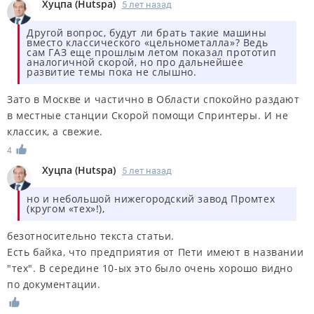
Хуцпа
(
Hutspa
)
5 лет назад
Другой вопрос, будут ли брать такие машины
вместо классического «цельнометалла»? Ведь
сам ГАЗ еще прошлым летом показал прототип
аналогичной скорой, но про дальнейшее
развитие темы пока не слышно.
Зато в Москве и частично в Области спокойно раздают
в местные станции Скорой помощи Спринтеры. И не
классик, а свежие.
4
Хуцпа
(
Hutspa
)
5 лет назад
но и небольшой нижегородский завод Промтех
(кругом «тех»!),
безотносительно текста статьи.
Есть байка, что предприятия от Пети имеют в названии
"тех". В середине 10-ых это было очень хорошо видно
по документации.