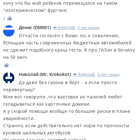
хочу что бы мой ребёнок перемещался на таком
"изотермическом" фургоне.
3
Денис
(
DM001
)
Алексей
5 лет назад
R
Отчасти согласен с Вами, но, к сожалению,
бОльшая часть современных бюджетных автомобилей
не сдюжит подобного краш-теста. Я про ГАЗон в бочину
на 50 км/ч
Николай
(
Mr. Krokokot
)
Алексей
5 лет назад
R
Да даже без газона в борт - а если просто
перевертыш?
Мне вот говорили ,что вахтовки из панелей любят
складываться как карточные домики.
А у скорой помощи вообще-то большие риски в плане
аварийности.
Странно, если действительно нет норм по прочности
кузовов школьных автобусов
Но может там есть силовой каркас?