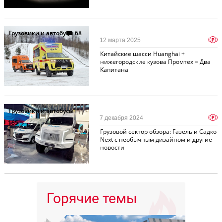
Грузовики и автобусы
68
p
12 марта 2025
Китайские шасси Huanghai +
нижегородские кузова Промтех = Два
Капитана
Грузовики и автобусы
p
7 декабря 2024
165
Грузовой сектор обзора: Газель и Садко
Next с необычным дизайном и другие
новости
Горячие темы