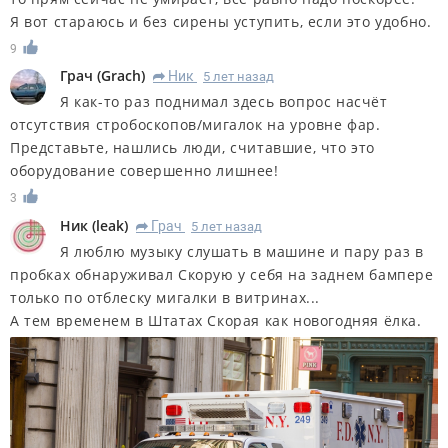
Я вот стараюсь и без сирены уступить, если это удобно.
9
Грач
(
Grach
)
Ник
5 лет назад
R
Я как-то раз поднимал здесь вопрос насчёт
отсутствия стробоскопов/мигалок на уровне фар.
Представьте, нашлись люди, считавшие, что это
оборудование совершенно лишнее!
3
Ник
(
leak
)
Грач
5 лет назад
R
Я люблю музыку слушать в машине и пару раз в
пробках обнаруживал Скорую у себя на заднем бампере
только по отблеску мигалки в витринах...
А тем временем в Штатах Скорая как новогодняя ёлка.