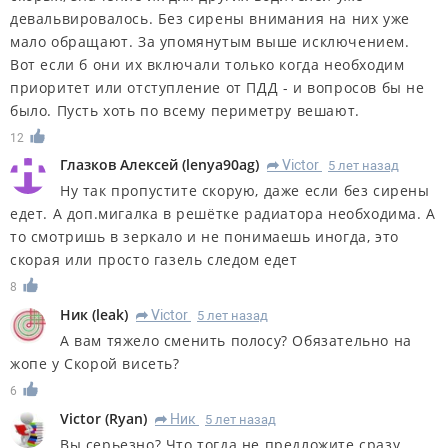
девальвировалось. Без сирены внимания на них уже
мало обращают. За упомянутым выше исключением.
Вот если б они их включали только когда необходим
приоритет или отступление от ПДД - и вопросов бы не
было. Пусть хоть по всему периметру вешают.
12
Глазков Алексей
(
lenya90ag
)
Victor
5 лет назад
R
Ну так пропустите скорую, даже если без сирены
едет. А доп.мигалка в решётке радиатора необходима. А
то смотришь в зеркало и не понимаешь иногда, это
скорая или просто газель следом едет
8
Ник
(
leak
)
Victor
5 лет назад
R
А вам тяжело сменить полосу? Обязательно на
жопе у Скорой висеть?
6
Victor
(
Ryan
)
Ник
5 лет назад
R
Вы серьезно? Что тогда не предложите сразу