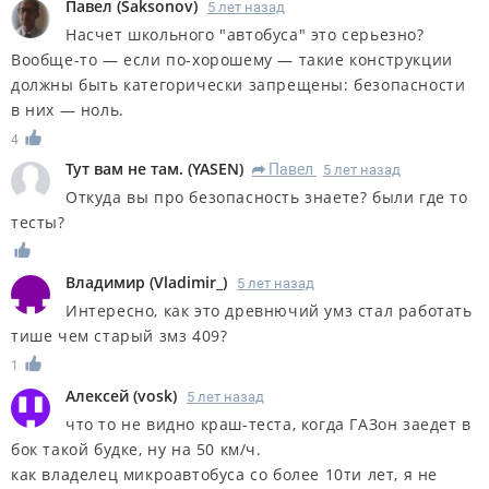
Павел
(
Saksonov
)
5 лет назад
Насчет школьного "автобуса" это серьезно?
Вообще-то — если по-хорошему — такие конструкции
должны быть категорически запрещены: безопасности
в них — ноль.
4
Тут вам не там.
(
YASEN
)
Павел
5 лет назад
R
Откуда вы про безопасность знаете? были где то
тесты?
Владимир
(
Vladimir_
)
5 лет назад
Интересно, как это древнючий умз стал работать
тише чем старый змз 409?
1
Алексей
(
vosk
)
5 лет назад
что то не видно краш-теста, когда ГАЗон заедет в
бок такой будке, ну на 50 км/ч.
как владелец микроавтобуса со более 10ти лет, я не