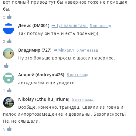
вот полный привод тут бы наверное тоже не помешал
бы.
2
Денис
(
DM001
)
Тут вам не там.
5 лет назад
R
Так потому он там и есть полный)))
2
Владимир
(
727
)
Михаил
5 лет назад
R
Ну это больше вопросы к шасси наверное.
Андрей
(
Andreym426
)
5 лет назад
автодом бы ещё увидеть
1
Nikolay
(
Cthulhu_Triune
)
5 лет назад
Вообще, конечно, трындец. Сваяли из говна и
палок импортозамещение и довольны. Безопасность?
Не, не слышали.
5