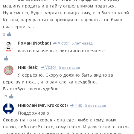
машину продать и в тайгу отшельником податься.
Ну я сменю, будет моргать в лицо тому, кто был за мной.
Кстати, пару раз так и приходилось делать - не было
сил терпеть...
3
Роман
(
Notbad
)
Victor
5 лет назад
R
как-то вы очень эгоистично отвечаете
Ник
(
leak
)
Victor
5 лет назад
R
Я серьёзно. Скорую должно быть видно за
верству и пох..., что вам слегка неудобно.
В автобусе очень удобно.
17
Николай
(
Mr. Krokokot
)
Ник
5 лет назад
R
Поддерживаю!
Скорая на то и скорая - она едет либо к тому, кому
плохо, либо везёт того, кому плохо. И даже если это кто-
то прям сейчас не умирает, всё равно надо поскорее.