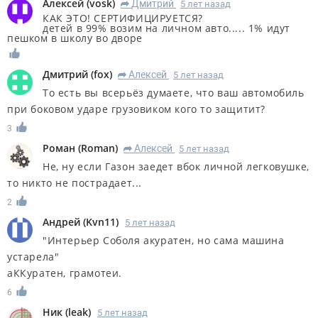
Алексей
(
vosk
)
Дмитрий
5 лет назад
R
КАК ЭТО! СЕРТИФИЦИРУЕТСЯ?
детей в 99% возим на личном авто..... 1% идут
пешком в школу во дворе
Дмитрий
(
fox
)
Алексей
5 лет назад
R
То есть вы всерьёз думаете, что ваш автомобиль
при боковом ударе грузовиком кого то защитит?
3
Роман
(
Roman
)
Алексей
5 лет назад
R
Не, ну если Газон заедет вбок личной легковушке,
то никто не пострадает...
2
Андрей
(
Kvn11
)
5 лет назад
"Интерьер Соболя акуратен, но сама машина
устарела"
аККуратен, грамотеи.
6
Ник
(
leak
)
5 лет назад