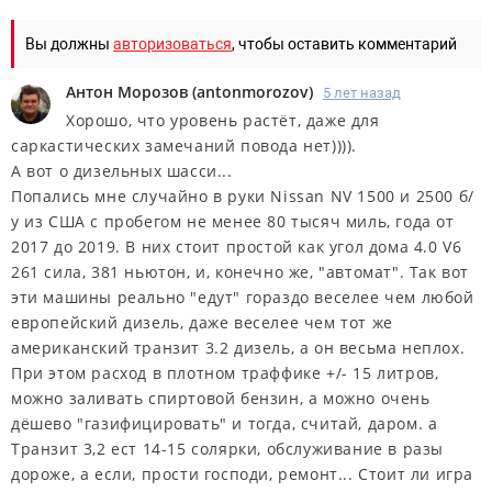
Вы должны
авторизоваться
, чтобы оставить комментарий
Антон Морозов
(
antonmorozov
)
5 лет назад
Хорошо, что уровень растёт, даже для
саркастических замечаний повода нет)))).
А вот о дизельных шасси...
Попались мне случайно в руки Nissan NV 1500 и 2500 б/
у из США с пробегом не менее 80 тысяч миль, года от
2017 до 2019. В них стоит простой как угол дома 4.0 V6
261 сила, 381 ньютон, и, конечно же, "автомат". Так вот
эти машины реально "едут" гораздо веселее чем любой
европейский дизель, даже веселее чем тот же
американский транзит 3.2 дизель, а он весьма неплох.
При этом расход в плотном траффике +/- 15 литров,
можно заливать спиртовой бензин, а можно очень
дёшево "газифицировать" и тогда, считай, даром. а
Транзит 3,2 ест 14-15 солярки, обслуживание в разы
дороже, а если, прости господи, ремонт... Стоит ли игра