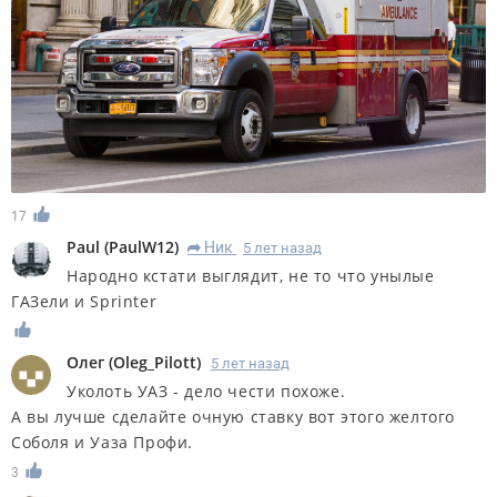
17
Paul
(
PaulW12
)
Ник
5 лет назад
R
Народно кстати выглядит, не то что унылые
ГАЗели и Sprinter
Олег
(
Oleg_Pilott
)
5 лет назад
Уколоть УАЗ - дело чести похоже.
А вы лучше сделайте очную ставку вот этого желтого
Соболя и Уаза Профи.
3