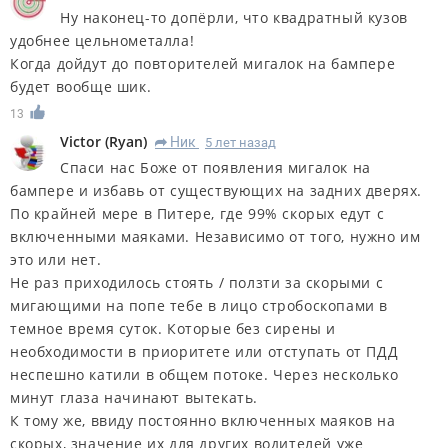
Ну наконец-то допёрли, что квадратный кузов
удобнее цельнометалла!
Когда дойдут до повторителей мигалок на бампере
будет вообще шик.
13
Victor
(
Ryan
)
Ник
5 лет назад
R
Спаси нас Боже от появления мигалок на
бампере и избавь от существующих на задних дверях.
По крайней мере в Питере, где 99% скорых едут с
включенными маяками. Независимо от того, нужно им
это или нет.
Не раз приходилось стоять / ползти за скорыми с
мигающими на попе тебе в лицо стробоскопами в
темное время суток. Которые без сирены и
необходимости в приоритете или отступать от ПДД
неспешно катили в общем потоке. Через несколько
минут глаза начинают вытекать.
К тому же, ввиду постоянно включенных маяков на
скорых, значение их для других водителей уже