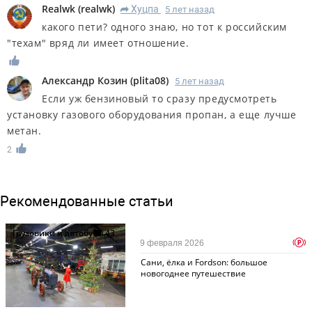
Realwk
(
realwk
)
Хуцпа
5 лет назад
R
какого пети? одного знаю, но тот к российским
"техам" вряд ли имеет отношение.
Александр Козин
(
plita08
)
5 лет назад
Если уж бензиновый то сразу предусмотреть
установку газового оборудования пропан, а еще лучше
метан.
2
Рекомендованные статьи
Грузовики и автобусы
43
p
9 февраля 2026
Cани, ёлка и Fordson: большое
новогоднее путешествие