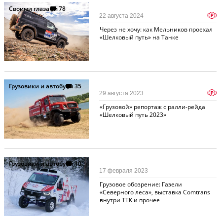
Своими глазами
78
p
22 августа 2024
Через не хочу: как Мельников проехал
«Шелковый путь» на Танке
Грузовики и автобусы
35
p
29 августа 2023
«Грузовой» репортаж с ралли-рейда
«Шелковый путь 2023»
Грузовики и автобусы
10
17 февраля 2023
Грузовое обозрение: Газели
«Северного леса», выставка Comtrans
внутри ТТК и прочее