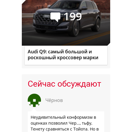
199
Audi Q9: самый большой и
роскошный кроссовер марки
Сейчас обсуждают
Чёрнов
Неудивительный конформизм в
оценках позволил Чер…, тьфу,
Тенету сравняться с Тойота. Но в