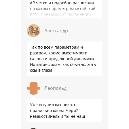
АР четко и подробно расписали
по каким параметрам китайский
RAV4 превосходит подлинного
китайца: лучше и комфортнее
подвеска едет ровно и приятно …
Александр
Так по всем параметрам и
разгром, кроме вместимости
салона и предельной динамики.
Но китаефилам, как обычно, хоть
ссы в глаза.
Леопольд
Уже выучил как писать
правильно клона Чери?
незакостинелый ты не наш