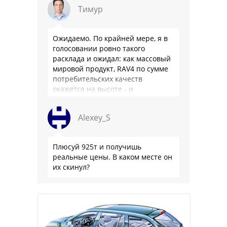
Тимур
Ожидаемо. По крайней мере, я в
голосовании ровно такого
расклада и ожидал: как массовый
мировой продукт, RAV4 по сумме
потребительских качеств
окажется на высоте - и
комфортнее, и продуманнее (если
такое слово …
Alexey_S
Плюсуй 925т и получишь
реальные цены. В каком месте он
их скинул?