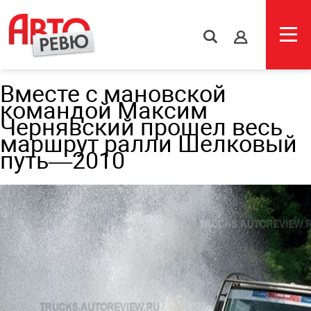
s
Вместе с мановской
командой Максим
Чернявский прошел весь
маршрут ралли Шелковый
путь—2010