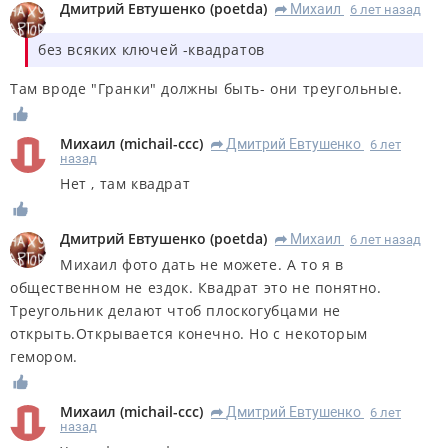
Дмитрий Евтушенко
(
poetda
)
Михаил
6 лет назад
R
без всяких ключей -квадратов
Там вроде "Гранки" должны быть- они треугольные.
Михаил
(
michail-ccc
)
Дмитрий Евтушенко
6 лет
R
назад
Нет , там квадрат
Дмитрий Евтушенко
(
poetda
)
Михаил
6 лет назад
R
Михаил фото дать не можете. А то я в
общественном не ездок. Квадрат это не понятно.
Треугольник делают чтоб плоскогубцами не
открыть.Открывается конечно. Но с некоторым
гемором.
Михаил
(
michail-ccc
)
Дмитрий Евтушенко
6 лет
R
назад