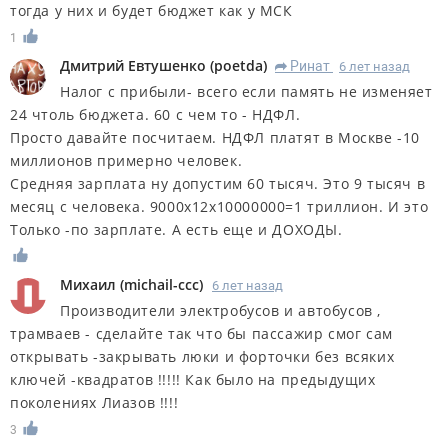
тогда у них и будет бюджет как у МСК
1
Дмитрий Евтушенко
(
poetda
)
Ринат
6 лет назад
R
Налог с прибыли- всего если память не изменяет
24 чтоль бюджета. 60 с чем то - НДФЛ.
Просто давайте посчитаем. НДФЛ платят в Москве -10
миллионов примерно человек.
Средняя зарплата ну допустим 60 тысяч. Это 9 тысяч в
месяц с человека. 9000x12x10000000=1 триллион. И это
Только -по зарплате. А есть еще и ДОХОДЫ.
Михаил
(
michail-ccc
)
6 лет назад
Производители электробусов и автобусов ,
трамваев - сделайте так что бы пассажир смог сам
открывать -закрывать люки и форточки без всяких
ключей -квадратов !!!!! Как было на предыдущих
поколениях Лиазов !!!!
3