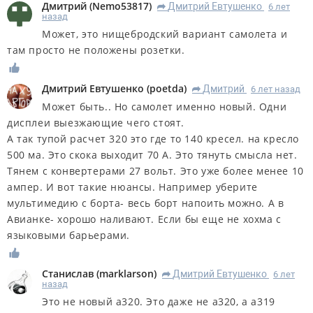
Дмитрий
(
Nemo53817
)
Дмитрий Евтушенко
6 лет
R
назад
Может, это нищебродский вариант самолета и
там просто не положены розетки.
Дмитрий Евтушенко
(
poetda
)
Дмитрий
6 лет назад
R
Может быть.. Но самолет именно новый. Одни
дисплеи выезжающие чего стоят.
А так тупой расчет 320 это где то 140 кресел. на кресло
500 ма. Это скока выходит 70 А. Это тянуть смысла нет.
Тянем с конвертерами 27 вольт. Это уже более менее 10
ампер. И вот такие нюансы. Например уберите
мультимедию с борта- весь борт напоить можно. А в
Авианке- хорошо наливают. Если бы еще не хохма с
языковыми барьерами.
Станислав
(
marklarson
)
Дмитрий Евтушенко
6 лет
R
назад
Это не новый а320. Это даже не а320, а а319