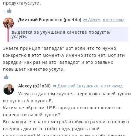
продукта/услуги.
1
Дмитрий Евтушенко
(
poetda
)
Alexey
6 лет назад
R
выдаётся за улучшения качества продукта/
услуги.
Знаете принцип "западла" Вот если что то нужно
конкретно в этот момент-А именно этого нет. Вот эти
зарядки- как раз на это "западло" и это реально
повышает качество услуги.
Alexey
(
p21x30
)
Дмитрий Евтушенко
6 лет назад
R
Услуга в данном случае - перевозка вашей тушки
из пункта А в пункт Б.
Каким же образом, USB-зарядка повышает качество
перевозки вашей тушки?
Вы заходите в вагон метро/автобуса/трамвая в первую
очередь для того чтобы подзарядить свой
смартфончик? И соответственно, если не обнаружите