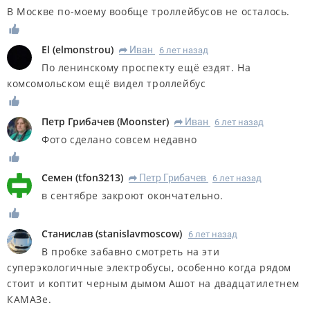
В Москве по-моему вообще троллейбусов не осталось.
El
(
elmonstrou
)
Иван
6 лет назад
R
По ленинскому проспекту ещё ездят. На
комсомольском ещё видел троллейбус
Петр Грибачев
(
Moonster
)
Иван
6 лет назад
R
Фото сделано совсем недавно
Семен
(
tfon3213
)
Петр Грибачев
6 лет назад
R
в сентябре закроют окончательно.
Станислав
(
stanislavmoscow
)
6 лет назад
В пробке забавно смотреть на эти
суперэкологичные электробусы, особенно когда рядом
стоит и коптит черным дымом Ашот на двадцатилетнем
КАМАЗе.