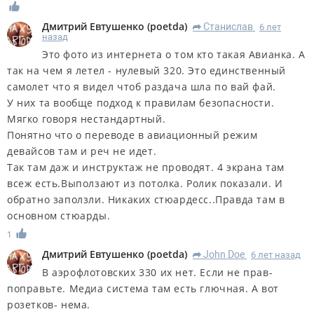
Дмитрий Евтушенко
(
poetda
)
Станислав
6 лет
R
назад
Это фото из интернета о том кто такая Авианка. А
так на чем я летел - нулевый 320. Это единственный
самолет что я видел чтоб раздача шла по вай фай.
У них та вообще подход к правилам безопасности.
Мягко говоря нестандартный.
Понятно что о переводе в авиационный режим
девайсов там и реч не идет.
Так там даж и инструктаж не проводят. 4 экрана там
всеж есть.Выползают из потолка. Ролик показали. И
обратно заползли. Никаких стюардесс..Правда там в
основном стюарды.
1
Дмитрий Евтушенко
(
poetda
)
John Doe
6 лет назад
R
В аэрофлотовских 330 их нет. Если не прав-
поправьте. Медиа система там есть глючная. А вот
розетков- нема.