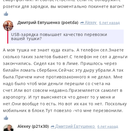
розетки для зарядки, вы моментально покинете вагон?
Дмитрий Евтушенко
(
poetda
)
Alexey
6 лет назад
R
USB-зарядка повышает качество перевозки
вашей тушки?
А моя тушка не знает куда ехать. А телефон сел.Знаете
сколько таких залетов бывает.С телефон не сел а деньги
закончились. Сидел как то в Лиме. Пришлось через
билайн ломать сбербанк.Сейчас эту дыру убрали.А так
была.Причем ниче противозаконного я не делал. Мне
надо было чтоб мои деньги перешли со счета на
счет.Или вот совсем недавно.Приземляется самолет в
аэропорту. И тут выясняется что денег то у меня и
нет.Они вообще то есть. Но вот их как то нет. Поскольку
мобильник в блоке.Тут повезло -что мне перезвонили.
Alexey
(
p21x30
)
Дмитрий Евтушенко
6 лет назад
R