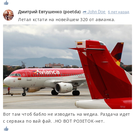
Дмитрий Евтушенко
(
poetda
)
John Doe
6 лет назад
R
Летал кстати на новейшем 320 от авианка.
Вот там чтоб бабло не изводить на медиа. Раздача идет
с сервака по вай фай. .НО ВОТ РОЗЕТОК-нет.