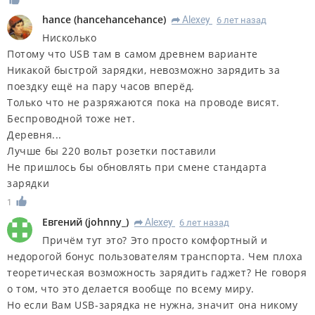
hance
(
hancehancehance
)
Alexey
6 лет назад
R
Нисколько
Потому что USB там в самом древнем варианте
Никакой быстрой зарядки, невозможно зарядить за
поездку ещё на пару часов вперёд.
Только что не разряжаются пока на проводе висят.
Беспроводной тоже нет.
Деревня...
Лучше бы 220 вольт розетки поставили
Не пришлось бы обновлять при смене стандарта
зарядки
1
Евгений
(
johnny_
)
Alexey
6 лет назад
R
Причём тут это? Это просто комфортный и
недорогой бонус пользователям транспорта. Чем плоха
теоретическая возможность зарядить гаджет? Не говоря
о том, что это делается вообще по всему миру.
Но если Вам USB-зарядка не нужна, значит она никому