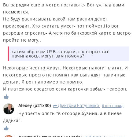
Вы зарядки еще в метро поставьте- Вот уж над вами
посмеются.
Не буду расписывать какой там
распил денег
происходит
. Хто считать умеет- тот поймет.Но вот
разреши спросить- А че я по банковской карте в метро
пройти не могу..
каким образом USB-зарядки, с которых всё
начиналось, могут вам помочь?
Некоторые
честно живут.
Некоторые
налоги платят.
И
некоторые просто
не помнят как выглядят наличные
деньги.
Я вот например не помню.
И платежное средство если карточки забыл- телефон.
Alexey
(
p21x30
)
Дмитрий Евтушенко
6 лет назад
R
Ну тоесть опять "в огороде бузина, а в Киеве
дядька".