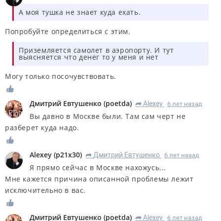
А моя тушка не знает куда ехать.
Попробуйте определиться с этим.
Приземляется самолет в аэропорту. И тут
выясняется что денег то у меня и нет
Могу только посочувствовать.
Дмитрий Евтушенко
(
poetda
)
Alexey
6 лет назад
R
Вы давно в Москве были. Там сам черт не
разберет куда надо.
Alexey
(
p21x30
)
Дмитрий Евтушенко
6 лет назад
R
Я прямо сейчас в Москве нахожусь...
Мне кажется причина описанной проблемы лежит
исключительно в вас.
Дмитрий Евтушенко
(
poetda
)
Alexey
6 лет назад
R