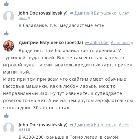
John Doe
(
ovasilevskiy
)
Дмитрий Евтушенко
6 лет
R
назад
В балалайке, т.е., медиасистеме есть
Дмитрий Евтушенко
(
poetda
)
John Doe
6 лет назад
R
Вроде нет. Там балалайка кая то древняя. У
туркишей- куда новей. Вот че там есть так зачем то
игровой пульт. и считыватель кредитных карт. причем
магнитный.
И это при том при всем что скайтим имеет обычные
кассовые машинки. Как в любом ларьке. Мож то
неправильный 330. Ну тут извините. В суперджете
розеток точно нет. А ни на чем другом аэрофлотовском
я последние 30 лет не летал.
John Doe
(
ovasilevskiy
)
Дмитрий Евтушенко
6 лет
R
назад
В А330-200, раньше в Токио летал, в самой