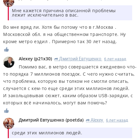
Мне кажется причина описанной проблемы
лежит исключительно в вас.
Во мне вряд ли. Хотя бы потому что в г.Москва .
Московской обл. я на общественном транспорте. Ну
кроме метро ездил . Примерно так 30 лет назад.
Alexey
(
p21x30
)
Дмитрий Евтушенко
6 лет назад
R
Помимо вас, в метро совершается ежедневно что-
то порядка 7 миллионов поездок. С чего нужно считать,
что проблема, которую вы толком не смогли описать,
случается с кем-то еще среди этих миллионов людей.
И закольцовывая сюжет, каким образом USB-зарядки, с
которых всё начиналось, могут вам помочь?
Дмитрий Евтушенко
(
poetda
)
Alexey
6 лет назад
R
среди этих миллионов людей.