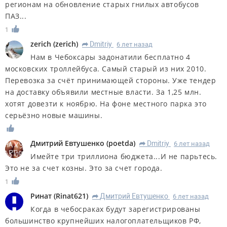
регионам на обновление старых гнилых автобусов
ПАЗ...
1
zerich
(
zerich
)
Dmitriy
6 лет назад
R
Нам в Чебоксары задонатили бесплатно 4
московских троллейбуса. Самый старый из них 2010.
Перевозка за счёт принимающей стороны. Уже тендер
на доставку объявили местные власти. За 1,25 млн.
хотят довезти к ноябрю. На фоне местного парка это
серьёзно новые машины.
Дмитрий Евтушенко
(
poetda
)
Dmitriy
6 лет назад
R
Имейте три триллиона бюджета...И не парьтесь.
Это не за счет козны. Это за счет города.
1
Ринат
(
Rinat621
)
Дмитрий Евтушенко
6 лет назад
R
Когда в чебосраках будут зарегистрированы
большинство крупнейших налогоплательщиков РФ,