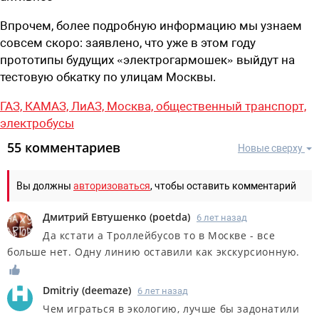
Впрочем, более подробную информацию мы узнаем
совсем скоро: заявлено, что уже в этом году
прототипы будущих «электрогармошек» выйдут на
тестовую обкатку по улицам Москвы.
ГАЗ,
КАМАЗ,
ЛиАЗ,
Москва,
общественный транспорт,
электробусы
55 комментариев
Новые сверху
Вы должны
авторизоваться
, чтобы оставить комментарий
Дмитрий Евтушенко
(
poetda
)
6 лет назад
Да кстати а Троллейбусов то в Москве - все
больше нет. Одну линию оставили как экскурсионную.
Dmitriy
(
deemaze
)
6 лет назад
Чем играться в экологию, лучше бы задонатили