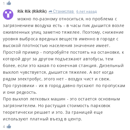
1
Rik Rik
(
RikRik
)
Станислав
6 лет назад
R
можно по-разному относиться, но проблема с
загрязнением воздуха есть - в часы пик дышится возле
оживленных улиц заметно тяжелее. Поэтому, снижение
уровня выброса вредных веществ именно в городе с
высокой плотностью населения значение имеет.
Простой пример - попробуйте постоять на остановке, к
которой друг за другом подъезжают автобусы, тем
более, если это какая-то конечная станция. Дизельный
выхлоп чувствуется, дышится тяжелее. А вот когда
рядом электробус, этого нет - воздух чист и свеж.
Про грузовики - их в город давно пускают по пропускам
и они редкость.
Про выхлоп легковых машин - это остается основным
загрязнителем. Но растущая стоимость парковок
теоретически решает и это. За границей еще
используют платный въезд в центр.
4