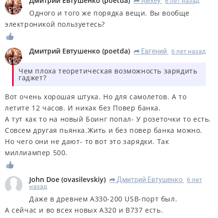
Дмитрий Евтушенко
(
poetda
)
Alexey
6 лет назад
R
Одного и того же порядка вещи. Вы вообще
электроникой пользуетесь?
Дмитрий Евтушенко
(
poetda
)
Евгений
6 лет назад
R
Чем плоха теоретическая возможность зарядить
гаджет?
Вот очень хорошая штука. Но для самолетов. А то
летите 12 часов. И никак без Повер банка.
А тут как то на новый Боинг попал- У розеточки то есть.
Совсем другая пьянка.Жить и без повер банка можно.
Но чего они не дают- то вот это зарядки. Так
миллиампер 500.
John Doe
(
ovasilevskiy
)
Дмитрий Евтушенко
6 лет
R
назад
Даже в древнем А330-200 USB-порт был.
А сейчас и во всех новых А320 и B737 есть.