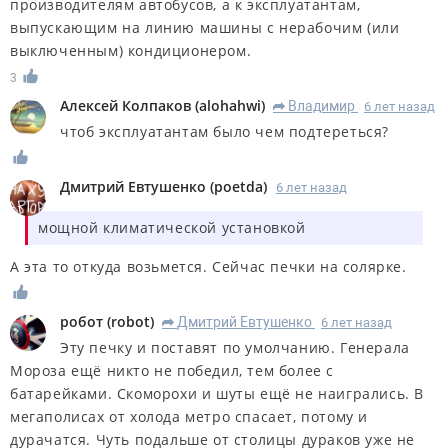
производителям автобусов, а к эксплуатантам,
выпускающим на линию машины с нерабочим (или
выключенным) кондиционером.
3
Алексей Колпаков
(
alohahwi
)
Владимир
6 лет назад
R
чтоб эксплуатантам было чем подтереться?
Дмитрий Евтушенко
(
poetda
)
6 лет назад
мощной климатической установкой
А эта то откуда возьмется. Сейчас печки на солярке.
робот
(
robot
)
Дмитрий Евтушенко
6 лет назад
R
Эту печку и поставят по умолчанию. Генерала
Мороза ещё никто не победил, тем более с
батарейками. Скоморохи и шуты ещё не наигрались. В
мегаполисах от холода метро спасает, потому и
дурачатся. Чуть подальше от столицы дураков уже не