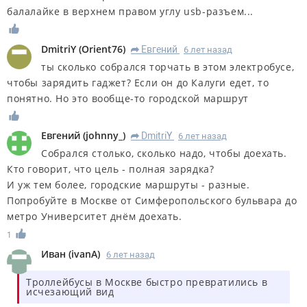
балалайке в верхнем правом углу usb-разъем...
DmitriY
(
Orient76
)
Евгений
6 лет назад
R
ты сколько собрался торчать в этом электробусе,
чтобы зарядить гаджет? Если он до Калуги едет, то
понятно. Но это вообще-то городской маршрут
Евгений
(
johnny_
)
DmitriY
6 лет назад
R
Собрался столько, сколько надо, чтобы доехать.
Кто говорит, что цель - полная зарядка?
И уж тем более, городские маршруты - разные.
Попробуйте в Москве от Симферопольского бульвара до
метро Университет днём доехать.
1
Иван
(
ivanA
)
6 лет назад
Троллейбусы в Москве быстро превратились в
исчезающий вид