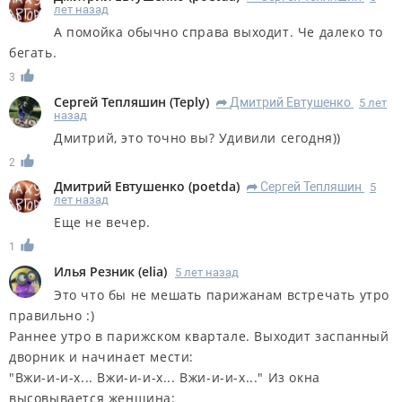
лет назад
А помойка обычно справа выходит. Че далеко то
бегать.
3
Сергей Тепляшин
(
Teply
)
Дмитрий Евтушенко
5 лет
R
назад
Дмитрий, это точно вы? Удивили сегодня))
2
Дмитрий Евтушенко
(
poetda
)
Сергей Тепляшин
5
R
лет назад
Еще не вечер.
1
Илья Резник
(
elia
)
5 лет назад
Это что бы не мешать парижанам встречать утро
правильно :)
Раннее утро в парижском квартале. Выходит заспанный
дворник и начинает мести:
"Вжи-и-и-х... Вжи-и-и-х... Вжи-и-и-х..." Из окна
высовывается женщина: