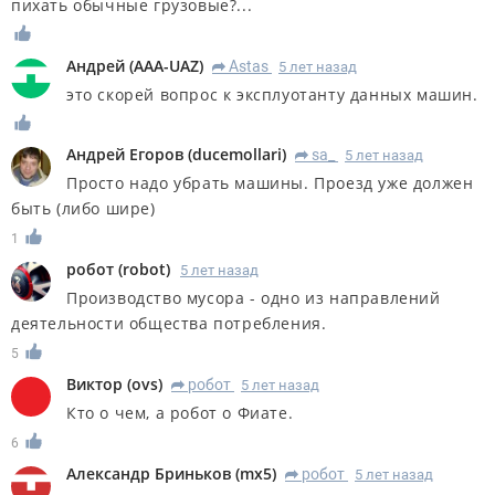
пихать обычные грузовые?...
Андрей
(
AAA-UAZ
)
Astas
5 лет назад
R
это скорей вопрос к эксплуотанту данных машин.
Андрей Егоров
(
ducemollari
)
sa_
5 лет назад
R
Просто надо убрать машины. Проезд уже должен
быть (либо шире)
1
робот
(
robot
)
5 лет назад
Производство мусора - одно из направлений
деятельности общества потребления.
5
Виктор
(
ovs
)
робот
5 лет назад
R
Кто о чем, а робот о Фиате.
6
Александр Бриньков
(
mx5
)
робот
5 лет назад
R