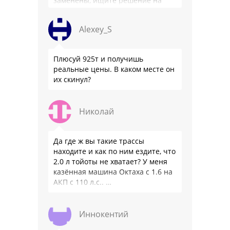
заменены, ищите решение на
местном рынке. Ответ завода на
официальном бланке …
Alexey_S
Плюсуй 925т и получишь
реальные цены. В каком месте он
их скинул?
Николай
Да где ж вы такие трассы
находите и как по ним ездите, что
2.0 л тойоты не хватает? У меня
казённая машина Октаха с 1.6 на
АКП с 110 л.с.. …
Иннокентий