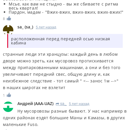
Мсье, как вам не стыдно - вы же сбиваете с ритма
весь квартал!
Пардон, мадам - "Вжих-вжих, вжих-вжих, вжих-вжих!"
8
sa_
(
sa_
)
5 лет назад
расположенная перед передней осью низкая
кабина
странные люди эти хранцузы: каждый день в любом
дворе можно зреть, как мусоровоз протискивается
между припаркованными машинами, а они и без того
увеличивают передний свес, общую длину и, как
неизбежное следствие - тот самый " <-- занос 1м -->"
в наших широтах не взлетит
1
Андрей
(
AAA-UAZ
)
sa_
5 лет назад
R
Ну мусоровозы разные бывают. У нас например в
одних районах ездят большие Маны и Камазы, в других
маленькие Fuso.