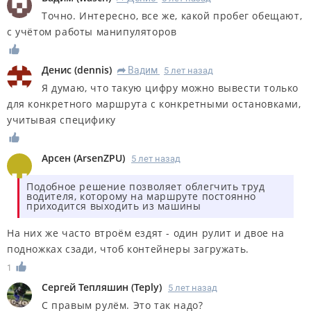
Точно. Интересно, все же, какой пробег обещают,
с учётом работы манипуляторов
Денис
(
dennis
)
Вадим
5 лет назад
R
Я думаю, что такую цифру можно вывести только
для конкретного маршрута с конкретными остановками,
учитывая специфику
Арсен
(
ArsenZPU
)
5 лет назад
Подобное решение позволяет облегчить труд
водителя, которому на маршруте постоянно
приходится выходить из машины
На них же часто втроём ездят - один рулит и двое на
подножках сзади, чтоб контейнеры загружать.
1
Сергей Тепляшин
(
Teply
)
5 лет назад
С правым рулём. Это так надо?