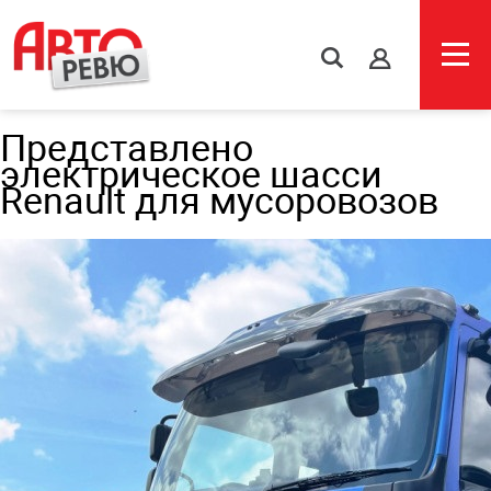
s
Представлено
электрическое шасси
Renault для мусоровозов