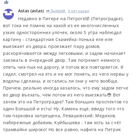
Astas
(
astas
)
Андрей
5 лет назад
R
Недавно в Питере на Петроге🤣 (Петроградке),
вот тока не помню на какой из ее многочисленных
узких односторонних улочек, около 5 утра наблюдал
картину - стандартная Скамейка-понька еле-еле
выезжает из двора, проезжает пару домов,
раскорячивается между легковыми, и задом начинает
заезжать в очередной двор. Там погремит немного,
опять чих-пых на дорогу, и потом все повторяется. Я
сидел, смотрел на это и не мог понять, из чего нервы у
водилы сделаны, и остались ли они у него вообще.
Причем, реально иногда казалось, что ему задом легче
во двор въехать, чем потом из него выезжать😳 Вот
зачем это на Петроградке? Там больших проспектов то
один Большой и есть! Ну, Камень ещё, ввиду того что
там парковка запрещена, Левашовский, Медиков,
набережные добавим, Куйбышева - там хоть за счёт
трамвайки широко! Но все равно, нафига на Петрик