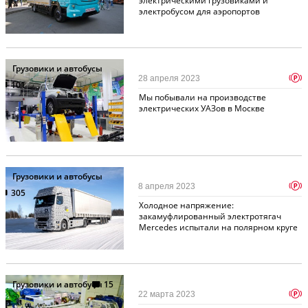
электрическими грузовиками и
электробусом для аэропортов
Грузовики и автобусы
p
28 апреля 2023
101
Мы побывали на производстве
электрических УАЗов в Москве
Грузовики и автобусы
p
8 апреля 2023
305
Холодное напряжение:
закамуфлированный электротягач
Mercedes испытали на полярном круге
Грузовики и автобусы
15
p
22 марта 2023