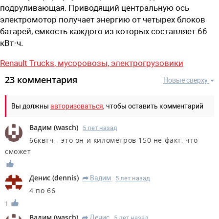
подруливающая. Приводящий центральную ось
электромотор получает энергию от четырех блоков
батарей, емкость каждого из которых составляет 66
кВт·ч.
Renault Trucks,
мусоровозы,
электрогрузовики
23 комментария
Новые сверху
Вы должны
авторизоваться
, чтобы оставить комментарий
Вадим
(
wasch
)
5 лет назад
66квтч - это он и километров 150 не факт, что
сможет
Денис
(
dennis
)
Вадим
5 лет назад
R
4 по 66
1
Вадим
(
wasch
)
Денис
5 лет назад
R