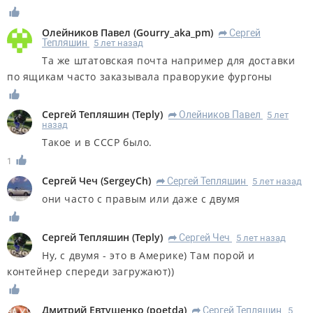
Олейников Павел
(
Gourry_aka_pm
)
Сергей
R
Тепляшин
5 лет назад
Та же штатовская почта например для доставки
по ящикам часто заказывала праворукие фургоны
Сергей Тепляшин
(
Teply
)
Олейников Павел
5 лет
R
назад
Такое и в СССР было.
1
Сергей Чеч
(
SergeyCh
)
Сергей Тепляшин
5 лет назад
R
они часто с правым или даже с двумя
Сергей Тепляшин
(
Teply
)
Сергей Чеч
5 лет назад
R
Ну, с двумя - это в Америке) Там порой и
контейнер спереди загружают))
Дмитрий Евтушенко
(
poetda
)
Сергей Тепляшин
5
R