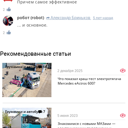
Причем самое эффективное
2
робот
(
robot
)
Александр Бриньков
5 лет назад
R
... и основное.
2
Рекомендованные статьи
Грузовики и автобусы
66
p
2 декабря 2025
Что показал краш-тест электротягача
Mercedes eActros 600?
Грузовики и автобусы
7
p
5 июня 2023
Знакомимся с новыми МАЗами —