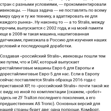
стран с разными условиями, — прокомментировали
ивековцы. — Наша задача — не поставлять по всему
миру одну и ту же технику, а адаптировать ее для
каждого рынка». Ну ­наконец-то — а то Stralis, между
прочим, выпускается c 2002 года, и на моей памяти
еще в 2008-м такая машина, нашпигованная
датчиками, приезжала в Россию для изучения наших
условий и последующей доработки.
Создавая «российский Stralis», ивековцы пошли тем
же путем, что и DAF, который выпускает
рестайлинговые машины Евро-6 для Европы и
дорестайлинговые Евро-5 для нас. Если в Европу
сейчас поставляется Stralis образца 2016 года с
приставкой XP, то «российский Stralis» почти такой же
с виду, но иной по комплектации (скажем, «робот»
здесь не ZF TraXon последнего поколения, а его
предшественник AS Tronic). Основных версий для
нашей страны будет две: одна попроще, Комфорт,