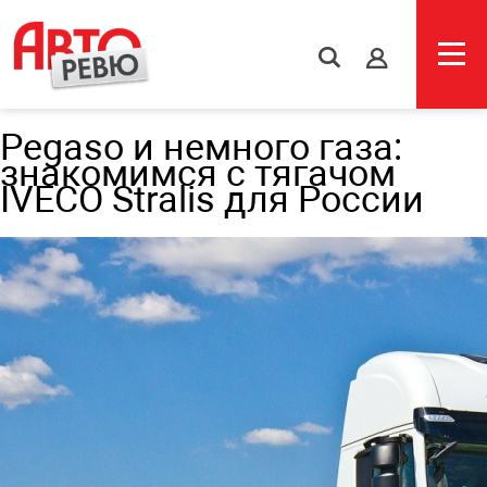
s
Pegaso и немного газа:
знакомимся с тягачом
IVECO Stralis для России