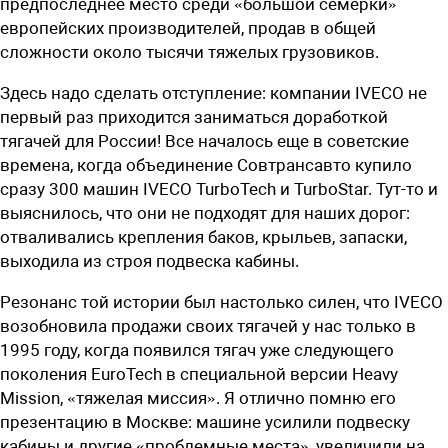
предпоследнее место среди «большой семерки»
европейских производителей, продав в общей
сложности около тысячи тяжелых грузовиков.
Здесь надо сделать отступление: компании IVECO не
первый раз приходится заниматься доработкой
тягачей для России! Все началось еще в советские
времена, когда объединение ­Совтрансавто купило
сразу 300 машин IVECO ­TurboTech и TurboStar. Тут-то и
выяснилось, что они не подходят для наших дорог:
отваливались крепления баков, крыльев, запаски,
выходила из строя подвеска кабины.
Резонанс той истории был настолько силен, что IVECO
возобновила продажи своих тягачей у нас только в
1995 году, когда появился тягач уже следующего
поколения EuroTech в специальной версии Heavy
Mission, «тяжелая миссия». Я отлично помню его
презентацию в Москве: машине усилили подвеску
кабины и другие «проблемные места», увеличили на