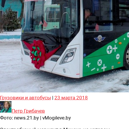
Грузовики и автобусы
|
23 марта 2018
Петр Грибачев
Фото:
news.21.by | vMogileve.by