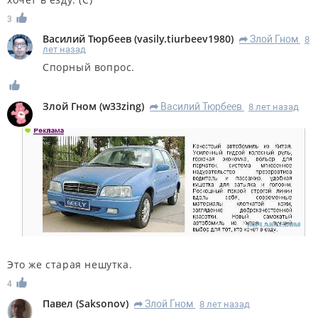
3
Василий Тюрбеев
(
vasily.tiurbeev1980
)
Злой Гном
8
R
лет назад
Спорный вопрос.
Злой Гном
(
w33zing
)
Василий Тюрбеев
8 лет назад
R
Это же старая нешутка.
4
Павел
(
Saksonov
)
Злой Гном
8 лет назад
R