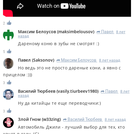
2
Максим Белоусов
(
maksimbelousov
)
Павел
8 лет
R
назад
Дареному коню в зубы не смотрят :)
5
Павел
(
Saksonov
)
Максим Белоусов
8 лет назад
R
Но ведь это не просто дареные кони, а явно с
прицелом :)))
3
Василий Тюрбеев
(
vasily.tiurbeev1980
)
Павел
8 лет
R
назад
Ну да китайцы те еще переводчики:)
3
Злой Гном
(
w33zing
)
Василий Тюрбеев
8 лет назад
R
Автомобиль Джили - лучший выбор для тех, кто
хочет в езду. (С)