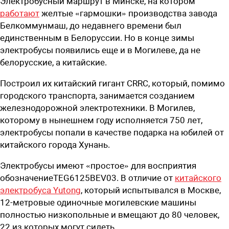
Электробусный маршрут в Минске, на котором
работают
желтые «гармошки» производства завода
Белкоммунмаш, до недавнего времени был
единственным в Белоруссии. Но в конце зимы
электробусы появились еще и в Могилеве, да не
белорусские, а китайские.
Построил их китайский гигант CRRC, который, помимо
городского транспорта, занимается созданием
железнодорожной электротехники. В Могилев,
которому в нынешнем году исполняется 750 лет,
электробусы попали в качестве подарка на юбилей от
китайского города Хунань.
Электробусы имеют «простое» для восприятия
обозначениеTEG6125BEV03. В отличие от
китайского
электробуса Yutong
, который испытывался в Москве,
12-метровые одиночные могилевские машины
полностью низкопольные и вмещают до 80 человек,
22 из которых могут сидеть.