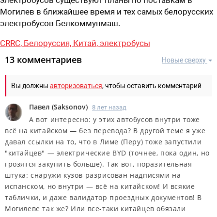
Могилев в ближайшее время и тех самых белорусских
электробусов Белкоммунмаш.
CRRC,
Белоруссия,
Китай,
электробусы
13 комментариев
Новые сверху
Вы должны
авторизоваться
, чтобы оставить комментарий
Павел
(
Saksonov
)
8 лет назад
А вот интересно: у этих автобусов внутри тоже
всё на китайском — без перевода? В другой теме я уже
давал ссылки на то, что в Лиме (Перу) тоже запустили
"китайцев" — электрические BYD (точнее, пока один, но
грозятся закупить больше). Так вот, поразительная
штука: снаружи кузов разрисован надписями на
испанском, но внутри — всё на китайском! И всякие
таблички, и даже валидатор проездных документов! В
Могилеве так же? Или все-таки китайцев обязали