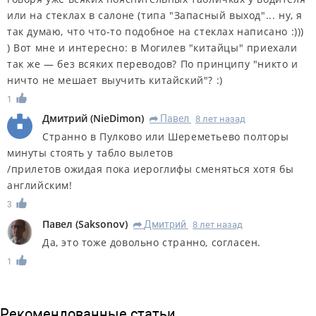
или на стеклах в салоне (типа "Запасный выход"... ну, я
так думаю, что что-то подобное на стеклах написано :)))
) Вот мне и интересно: в Могилев "китайцы" приехали
так же — без всяких переводов? По принципу "никто и
ничто не мешает выучить китайский"? :)
1
Дмитрий
(
NieDimon
)
Павел
8 лет назад
R
Странно в Пулково или Шереметьево полторы
минуты стоять у табло вылетов
/прилетов ожидая пока иероглифы сменяться хотя бы
английским!
3
Павел
(
Saksonov
)
Дмитрий
8 лет назад
R
Да, это тоже довольно странно, согласен.
1
Рекомендованные статьи