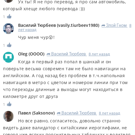
Ух ты! Я не про перевод, я про сам автомобиль,
который хлеще любого перевода :)))
1
Василий Тюрбеев
(
vasily.tiurbeev1980
)
Злой Гном
8
R
лет назад
Чур меня чур😲!
1
Oleg
(
OOOO
)
Василий Тюрбеев
8 лет назад
R
Когда я первый раз попал в шанхай и он
поверьте весьма современ там не было навигации на
английском. А год назад без проблем в т.ч.напольная
навигация в метро с цветом и номером линии при том
что переходы длинные а выходы могут находиться в
километре друг от друга
1
Павел
(
Saksonov
)
Василий Тюрбеев
8 лет назад
R
Но все равно, согласитесь, довольно странно
видеть даже валидатор с китайскими иероглифами, не
говоря уже всяких пояснительных табличках у водителя