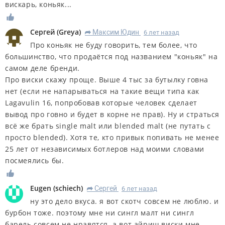
вискарь, коньяк...
Сергей
(
Greya
)
Максим Юдин
6 лет назад
R
Про коньяк не буду говорить, тем более, что
большинство, что продаётся под названием "коньяк" на
самом деле бренди.
Про виски скажу проще. Выше 4 тыс за бутылку говна
нет (если не напарываться на такие вещи типа как
Lagavulin 16, попробовав которые человек сделает
вывод про говно и будет в корне не прав). Ну и страться
всё же брать single malt или blended malt (не путать с
просто blended). Хотя те, кто привык попивать не менее
25 лет от независимых ботлеров над моими словами
посмеялись бы.
Eugen
(
schiech
)
Сергей
6 лет назад
R
ну это дело вкуса. я вот скотч совсем не люблю. и
бурбон тоже. поэтому мне ни сингл малт ни сингл
барель совсем не нравятся. а вот айриш виски мне