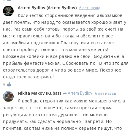
Artem Bydlov
(
Artem Bydlov
)
6 лет назад
Количество сторонников введения алкозамков
даёт понять, что народ то оказывается хорошо живет у
нас. Раз сами себя готовы пороть, за свой же счёт! На
месте правительства я бы тогда и абсолютно все
автомобили подключил к Платону, или выставлял
счетао пробегу , глонасс то в машине уже есть!
Вложений копейки и все равно не свои -бюджетные, а
прибыль фантастическая. Обосновать по ТВ что это для
строительства дорог и мира во всем мире. Покорное
стадо грех не остричь!
9
Nikita Makov
(
Kubas
)
Artem Bydlov
6 лет назад
R
Я вообще сторонник как можно меньшего числа
запретов, т.к. это, конечно, самая простая форма
регуляции, но зато сама дурацкая - не можешь
придумать, как сделать нормально - запрети. Но
почитав, как там ниже на полном серьезе пишут, что