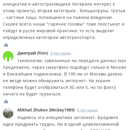
инициатив и автостраховщики потеряли интерес к
этому проекту), вторая категория - большегрузы, третья
- частные лица, попавшиеся на пьяном вождении.
Скорее всего, наши "горячие головы" тоже поостынут и
пойдут в русле мировой практики, то есть выделят
определенные категории автотранспорта.
Дмитрий
(
Finn
)
6 лет назад
технологии, завязанные на передаче данных (как
предложено, через смартфон) подойдут только в Москве
и ближайшем подмосковье. В 100 км от Москвы далеко
не везде можно обнаружить интернет. На экране
телефона будет отображаться 3G или E, но по факту
ничего не будет грузиться.
Mikhail Zhukov
(
Mickey1989
)
6 лет назад
Надеюсь эта инициатива заглохнет. Бредовее
идеи придумать трудно. Ни в одной цивилизованной