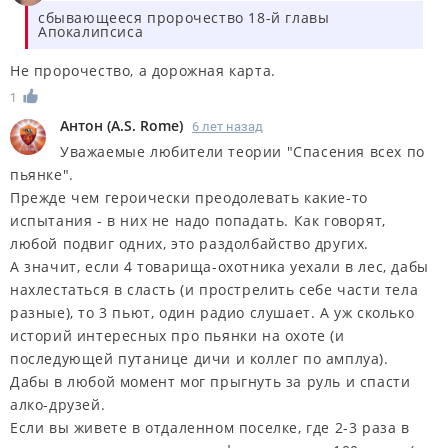
сбывающееся пророчество 18-й главы
Апокалипсиса
Не пророчество, а дорожная карта.
1
Антон
(
A.S. Rome
)
6 лет назад
Уважаемые любители теории "Спасения всех по
пьянке".
Прежде чем героически преодолевать какие-то
испытания - в них не надо попадать. Как говорят,
любой подвиг одних, это раздолбайство других.
А значит, если 4 товарища-охотника уехали в лес, дабы
нахлестаться в сласть (и прострелить себе части тела
разные), то 3 пьют, один радио слушает. А уж сколько
историй интересных про пьянки на охоте (и
последующей путанице дичи и коллег по амплуа).
Дабы в любой момент мог прыгнуть за руль и спасти
алко-друзей.
Если вы живете в отдаленном поселке, где 2-3 раза в