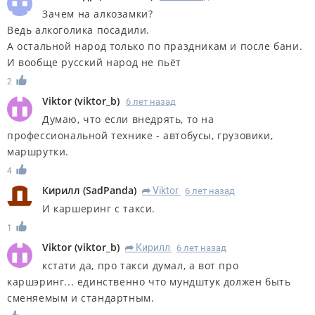
Зачем на алкозамки?
Ведь алкоголика посадили.
А остальной народ только по праздникам и после бани.
И вообще русский народ не пьёт
2
Viktor
(
viktor_b
)
6 лет назад
Думаю, что если внедрять, то на
профессиональной технике - автобусы, грузовики,
маршрутки.
4
Кирилл
(
SadPanda
)
Viktor
6 лет назад
R
И каршеринг с такси.
1
Viktor
(
viktor_b
)
Кирилл
6 лет назад
R
кстати да, про такси думал, а вот про
каршэринг... единственно что мундштук должен быть
сменяемым и стандартным.