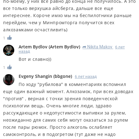
по-моему, у них все равно до конца не получилось. А это
все только верхушка айсберга, дальше все еще
интереснее. Короче имхо мы на беспилотники раньше
перейдем, чем у Минпромторга получится всех
алкозамками осчастливить)
1
Artem Bydlov
(
Artem Bydlov
)
Nikita Makov
6 лет
R
назад
Вот и славно))
1
Evgeny Shangin
(
bbgone
)
6 лет назад
По ходу "рубилова" в комментариях вспомнил
еще один важный момент. Алкозамок, при всех доводах
"против" , верная с точки зрения поведенческой
психологии вещь. Очень многие люди, здраво
рассуждающие о недопустимости выпивки за рулем,
неожиданно для самих себя могут оказаться за рулем
после пары рюмок. Просто алкоголь ослабляет
самоконтроль, и в подогретом (тут даже не надо