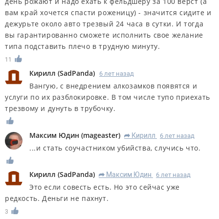
день рожают и надо ехать к фельдшеру за 100 верст (а
вам край хочется спасти роженицу) - значится сидите и
дежурьте около авто трезвый 24 часа в сутки. И тогда
вы гарантированно сможете исполнить свое желание
типа подставить плечо в трудную минуту.
11
Кирилл
(
SadPanda
)
6 лет назад
Вангую, с внедрением алкозамков появятся и
услуги по их разблокировке. В том числе тупо приехать
трезвому и дунуть в трубочку.
Максим Юдин
(
mageaster
)
Кирилл
6 лет назад
R
...и стать соучастником убийства, случись что.
Кирилл
(
SadPanda
)
Максим Юдин
6 лет назад
R
Это если совесть есть. Но это сейчас уже
редкость. Деньги не пахнут.
3