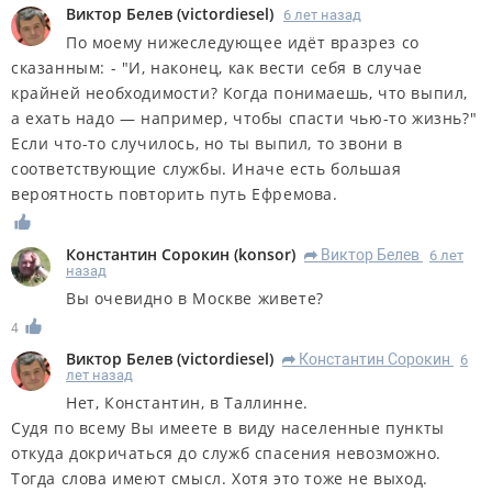
Виктор Белев
(
victordiesel
)
6 лет назад
По моему нижеследующее идёт вразрез со
сказанным: - "И, наконец, как вести себя в случае
крайней необходимости? Когда понимаешь, что выпил,
а ехать надо — например, чтобы спасти чью-то жизнь?"
Если что-то случилось, но ты выпил, то звони в
соответствующие службы. Иначе есть большая
вероятность повторить путь Ефремова.
Константин Сорокин
(
konsor
)
Виктор Белев
6 лет
R
назад
Вы очевидно в Москве живете?
4
Виктор Белев
(
victordiesel
)
Константин Сорокин
6
R
лет назад
Нет, Константин, в Таллинне.
Судя по всему Вы имеете в виду населенные пункты
откуда докричаться до служб спасения невозможно.
Тогда слова имеют смысл. Хотя это тоже не выход.