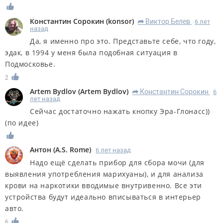
Константин Сорокин
(
konsor
)
Виктор Белев
6 лет
R
назад
Да, я именно про это. Представьте себе, что году,
эдак, в 1994 у меня была подобная ситуация в
Подмосковье.
2
Artem Bydlov
(
Artem Bydlov
)
Константин Сорокин
6
R
лет назад
Сейчас достаточно нажать кнопку Эра-Глонасс))
(по идее)
Антон
(
A.S. Rome
)
6 лет назад
Надо ещё сделать прибор для сбора мочи (для
выявления употребления марихуаны), и для анализа
крови на наркотики вводимые внутривенно. Все эти
устройства будут идеально вписываться в интерьер
авто.
6