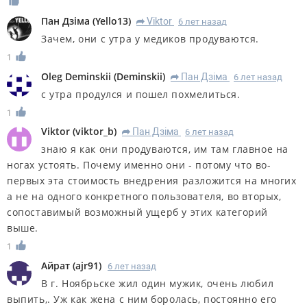
Пан Дзiма
(
Yello13
)
Viktor
6 лет назад
R
Зачем, они с утра у медиков продуваются.
1
Oleg Deminskii
(
Deminskii
)
Пан Дзiма
6 лет назад
R
с утра продулся и пошел похмелиться.
1
Viktor
(
viktor_b
)
Пан Дзiма
6 лет назад
R
знаю я как они продуваются, им там главное на
ногах устоять. Почему именно они - потому что во-
первых эта стоимость внедрения разложится на многих
а не на одного конкретного пользователя, во вторых,
сопоставимый возможный ущерб у этих категорий
выше.
1
Айрат
(
ajr91
)
6 лет назад
В г. Ноябрьске жил один мужик, очень любил
выпить,. Уж как жена с ним боролась, постоянно его