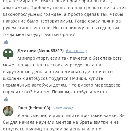
стране мира нет обязаловки вроде Эра-ГЛОНАСС,
алкозамков. Проблему пьянства надо решать не за счёт
законопослушных граждан, а просто сделав так, чтобы
наказание было неотвратимым. Тогда сразу пьяни за
рулем станет меньше. Но это никому не выгодно, как
тогда менты будут взятки брать?
Дмитрий
(
Nemo53817
)
6 лет назад
Минпромторг, если так печется о безопасности,
может продать часть своих мерседесов, а на
вырученные деньги в тех регионах, где в качестве
школьных автобусов трудятся ПАЗики, купить
нормальные автобусы детям. Что вместо Мерседесов,
спросите вы? Ничего. Пешком, автобус и метро.
Олег
(
helmut63
)
6 лет назад
У нас смешно и дико читать про такие замки. Вы
бы для начала научили ментов не брать взятки и не
отпускать пьяниц за рулем за деньги или по