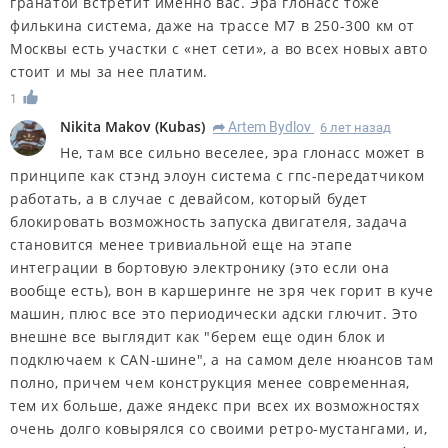
гранатой встретит именно вас. Эра глонасс тоже
филькина система, даже на трассе М7 в 250-300 км от
Москвы есть участки с «нет сети», а во всех новых авто
стоит и мы за нее платим.
1
Nikita Makov
(
Kubas
)
Artem Bydlov
6 лет назад
R
Не, там все сильно веселее, эра глонасс может в
принципе как стэнд элоун система с гпс-передатчиком
работать, а в случае с девайсом, который будет
блокировать возможность запуска двигателя, задача
становится менее тривиальной еще на этапе
интеграции в бортовую электронику (это если она
вообще есть), вон в каршеринге не зря чек горит в куче
машин, плюс все это периодически адски глючит. Это
внешне все выглядит как "берем еще один блок и
подключаем к CAN-шине", а на самом деле нюансов там
полно, причем чем конструкция менее современная,
тем их больше, даже яндекс при всех их возможностях
очень долго ковырялся со своими ретро-мустангами, и,