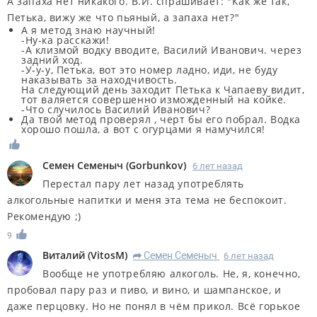
А запаха нет никакого. В.И. спрашивает: "Как же так,
Петька, вижу же что пьяный, а запаха нет?"
А я метод знаю научный!
-Ну-ка расскажи!
-А клизмой водку вводите, Василий Иванович. через
задний ход.
-У-у-у, Петька, вот это номер ладно, иди, не буду
наказывать за находчивость.
На следующий день заходит Петька к Чапаеву видит,
тот валяется совершенно изможденный на койке.
-Что случилось Василий Иванович?
Да твой метод проверял , черт бы его побрал. Водка
хорошо пошла, а вот с огурцами я намучился!
Семен Семеныч
(
Gorbunkov
)
6 лет назад
Перестал пару лет назад употреблять
алкогольные напитки и меня эта тема не беспокоит.
Рекомендую ;)
9
Виталий
(
VitosM
)
Семен Семеныч
6 лет назад
R
Вообще не употребляю алкоголь. Не, я, конечно,
пробовал пару раз и пиво, и вино, и шампанское, и
даже перцовку. Но не понял в чём прикол. Всё горькое