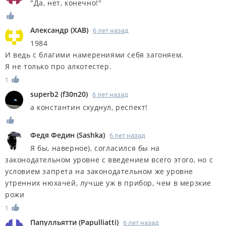
"Да, нет, конечно!"
Александр
(
XAB
)
6 лет назад
1984
И ведь с благими намерениями себя загоняем.
Я не только про алкотестер.
1
superb2
(
f30n20
)
6 лет назад
а константин схуднул, респект!
Федя Федин
(
Sashka
)
6 лет назад
Я бы, наверное), согласился бы на
законодательном уровне с введением всего этого, но с
условием запрета на законодательном же уровне
утренних нюхачей, лучше уж в прибор, чем в мерзкие
рожи
1
Папулльятти
(
Papulliatti
)
6 лет назад