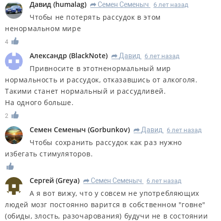
Дaвид
(
humalag
)
Семен Семеныч
6 лет назад
R
Чтобы не потерять рассудок в этом
ненормальном мире
4
Александр
(
BlackNote
)
Дaвид
6 лет назад
R
Привносите в этотненормальный мир
нормальность и рассудок, отказавшись от алкоголя.
Такими станет нормальный и рассудливей.
На одного больше.
2
Семен Семеныч
(
Gorbunkov
)
Дaвид
6 лет назад
R
Чтобы сохранить рассудок как раз нужно
избегать стимуляторов.
Сергей
(
Greya
)
Семен Семеныч
6 лет назад
R
А я вот вижу, что у совсем не употребляющих
людей мозг постоянно варится в собственном "говне"
(обиды, злость, разочарования) будучи не в состоянии