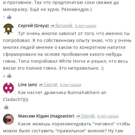
и противное. Так что предпочитаю соки свежие да
минералку. Ещё не курю. Рекомендую.)
1
Сергей
(
Greya
)
Виталий
6 лет назад
R
Тут очень многое зависит от того, что именно ты
попробовал. Я по собственному опыту знаю, что у очень
многих людей мнение о каком-то конкретном напитке
сформировано на основе пробования какого-нибудь
говна. Типа попробовал White Horse и решил, что весь
виски это полное говно. Это неправильно. :)
4
Line
(
am
)
Сергей
6 лет назад
R
Как насчет драмчика Bunnahabhain an
Cladach?))))
Максим Юдин
(
mageaster
)
Сергей
6 лет назад
R
Какое можешь порекомендовать "неговно" чтобы
можно было составить "правильное" мнение? Ну там