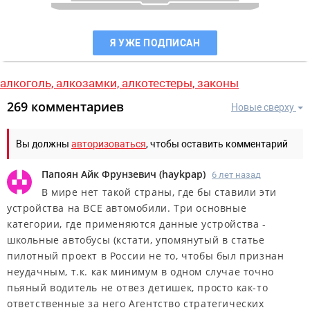
Я УЖЕ ПОДПИСАН
алкоголь,
алкозамки,
алкотестеры,
законы
269 комментариев
Новые сверху
Вы должны
авторизоваться
, чтобы оставить комментарий
Папоян Айк Фрунзевич
(
haykpap
)
6 лет назад
В мире нет такой страны, где бы ставили эти
устройства на ВСЕ автомобили. Три основные
категории, где применяются данные устройства -
школьные автобусы (кстати, упомянутый в статье
пилотный проект в России не то, чтобы был признан
неудачным, т.к. как минимум в одном случае точно
пьяный водитель не отвез детишек, просто как-то
ответственные за него Агентство стратегических