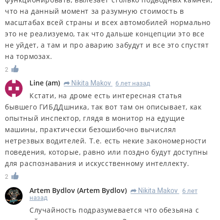
что на данный момент за разумную стоимость в
масштабах всей страны и всех автомобилей нормально
это не реализуемо, так что дальше концепции это все
не уйдет, а там и про аварию забудут и все это спустят
на тормозах.
2
Line
(
am
)
Nikita Makov
6 лет назад
R
Кстати, на дроме есть интересная статья
бывшего ГИБДДшника, так вот там он описывает, как
опытный инспектор, глядя в монитор на едущие
машины, практически безошибочно вычислял
нетрезвых водителей. Т.е. есть некие закономерности
поведения, которые, равно или поздно будут доступны
для распознавания и искусственному интеллекту.
2
Artem Bydlov
(
Artem Bydlov
)
Nikita Makov
6 лет
R
назад
Случайность подразумевается что обезьяна с