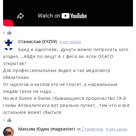
6
Станислав
(
XYZ59
)
6 лет назад
Бред и идиотизм...дунуть можно попросить кого
угодно....АйДи по лицу? А с фига ли, если ОСАГО
открытая?
Для профессиональных водил и так медосмотр
обязателен.
От идиотов и казлов это не спасёт, а нормальным
людям такое не надо...
Но всё более и более сбывающееся пророчество 18-й
главы Апокалипсиса вот реально пугает...тем что и всё
остальное может сбыться
3
Максим Юдин
(
mageaster
)
Станислав
6 лет назад
R