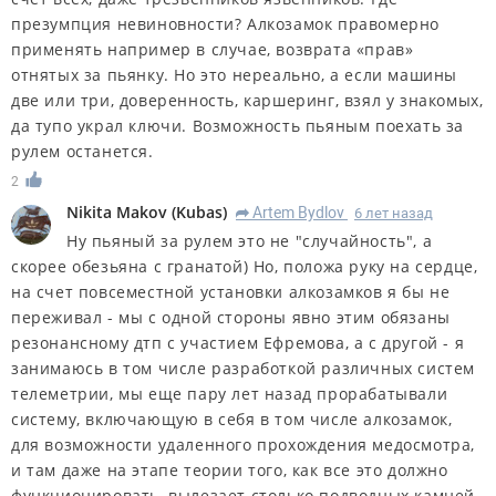
презумпция невиновности? Алкозамок правомерно
применять например в случае, возврата «прав»
отнятых за пьянку. Но это нереально, а если машины
две или три, доверенность, каршеринг, взял у знакомых,
да тупо украл ключи. Возможность пьяным поехать за
рулем останется.
2
Nikita Makov
(
Kubas
)
Artem Bydlov
6 лет назад
R
Ну пьяный за рулем это не "случайность", а
скорее обезьяна с гранатой) Но, положа руку на сердце,
на счет повсеместной установки алкозамков я бы не
переживал - мы с одной стороны явно этим обязаны
резонансному дтп с участием Ефремова, а с другой - я
занимаюсь в том числе разработкой различных систем
телеметрии, мы еще пару лет назад прорабатывали
систему, включающую в себя в том числе алкозамок,
для возможности удаленного прохождения медосмотра,
и там даже на этапе теории того, как все это должно
функционировать, вылезает столько подводных камней,