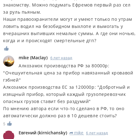
знакомству. Можно подумать Ефремов первый раз сел
за руль пьяным.
Наши правоохранители могут и умеют только по утрам
ловить водил на безобидном выхлопе и вымогать у
вчерашних выпивших немалые суммы. А где они ночью,
когда и и происходят смертельные дтп?
mike
(
Maclay
)
6 лет назад
Алкозамок производства РФ за 80000р:
"Очешуительная цена за прибор навязанный кровавой
гэбней"
Алкозамок производства ЕС за 120000р: "Добротный и
изящный прибор, который каждый грузоперевозчик
опасных грузов ставит без раздумий"
По мнению автора если что-то сделано в РФ, то оно
автоматически должно раз в 10 дешевле стоить?
5
Евгений
(
kirnichansky
)
mike
6 лет назад
R