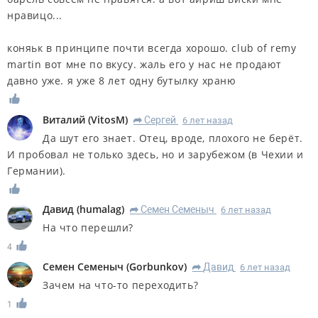
нравицо...
коняьк в принципе почти всегда хорошо. club of remy
martin вот мне по вкусу. жаль его у нас не продают
давно уже. я уже 8 лет одну бутылку храню
Виталий
(
VitosM
)
Сергей
6 лет назад
R
Да шут его знает. Отец, вроде, плохого не берёт.
И пробовал не только здесь, но и зарубежом (в Чехии и
Германии).
Дaвид
(
humalag
)
Семен Семеныч
6 лет назад
R
На что перешли?
4
Семен Семеныч
(
Gorbunkov
)
Дaвид
6 лет назад
R
Зачем на что-то переходить?
1