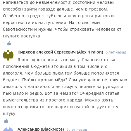
напиваться до невменяемости) состоянии человек
способен зайти гораздо дальше, чем в трезвом.
Особенно страдает субъективная оценка рисков и
вероятности их наступления. На то системы
безопасности и нужны, чтобы страховать человека от
глупого поступка.
1
Киряков алексей Сергеевич
(
Alex 4 raion
)
6 лет назад
Я вот одного понять не могу. Главная статья
пополнения бюджета-это акциз,в том числе и с
алкоголя. Чем больше пьём,тем больше пополняется
бюджет. Пчёлы против мёда? Сам уже давно не покупаю
алкоголь в магазинах и не сажусь пьяным за руль,да и
пью мало и редко. Вот за чем это? Очередная статья
вымогательства из простого народа. Можно взять
компрессор или тот же шарик и пускай он дует в эту
штуку.
Александр
(
BlackNote
)
6 лет назад