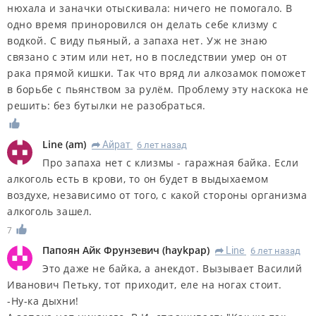
нюхала и заначки отыскивала: ничего не помогало. В
одно время приноровился он делать себе клизму с
водкой. С виду пьяный, а запаха нет. Уж не знаю
связано с этим или нет, но в последствии умер он от
рака прямой кишки. Так что вряд ли алкозамок поможет
в борьбе с пьянством за рулём. Проблему эту наскока не
решить: без бутылки не разобраться.
Line
(
am
)
Айрат
6 лет назад
R
Про запаха нет с клизмы - гаражная байка. Если
алкоголь есть в крови, то он будет в выдыхаемом
воздухе, независимо от того, с какой стороны организма
алкоголь зашел.
7
Папоян Айк Фрунзевич
(
haykpap
)
Line
6 лет назад
R
Это даже не байка, а анекдот. Вызывает Василий
Иванович Петьку, тот приходит, еле на ногах стоит.
-Ну-ка дыхни!