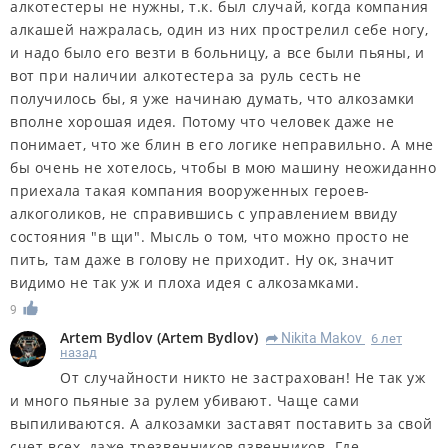
алкотестеры не нужны, т.к. был случай, когда компания
алкашей нажралась, один из них прострелил себе ногу,
и надо было его везти в больницу, а все были пьяны, и
вот при наличии алкотестера за руль сесть не
получилось бы, я уже начинаю думать, что алкозамки
вполне хорошая идея. Потому что человек даже не
понимает, что же блин в его логике неправильно. А мне
бы очень не хотелось, чтобы в мою машину неожиданно
приехала такая компания вооруженных героев-
алкоголиков, не справившись с управлением ввиду
состояния "в щи". Мысль о том, что можно просто не
пить, там даже в голову не приходит. Ну ок, значит
видимо не так уж и плоха идея с алкозамками.
9
Artem Bydlov
(
Artem Bydlov
)
Nikita Makov
6 лет
R
назад
От случайности никто не застрахован! Не так уж
и много пьяные за рулем убивают. Чаще сами
выпиливаются. А алкозамки заставят поставить за свой
счет всех, даже трезвенников язвенников. Где