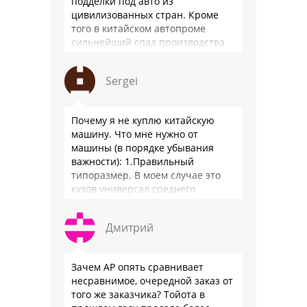
подделки под авто из
цивилизованных стран. Кроме
того в китайском автопроме
сильнейший спад производства
(более 20% по итогам года)и
почти все китайские
Sergei
производители работают …
Почему я не куплю китайскую
машину. Что мне нужно от
машины (в порядке убывания
важности): 1.Правильный
типоразмер. В моем случае это
кузов универсал среднего
размера. 2.Надежность. Хочется
быть уверенным, что она меня
Дмитрий
везде довезет и …
Зачем АР опять сравнивает
несравнимое, очередной заказ от
того же заказчика? Тойота в