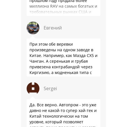
прошлом году продала более
миллиона RAV на самых богатых и
требовательных рынках США и
Японии, в очередной раз
подтвердив статус …
Евгений
При этом обе веревки
произведены на одном заводе в
Китае. Например, как Мазда СХ5 и
Чанган. А серенькая и грубая
привезена контрабандой через
Киргизию, а модненькая типа с
гарантией
Sergei
Да. Все верно. Автопром - это уже
давно не какой-то супер хай-тек и
Китай технологически на том
уровне, который позволяет