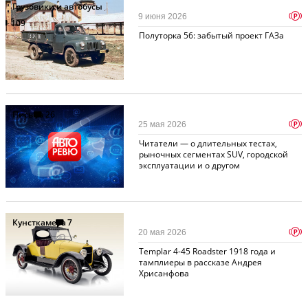
Грузовики и автобусы
p
9 июня 2026
109
Полуторка 56: забытый проект ГАЗа
Письма
26
p
25 мая 2026
Читатели — о длительных тестах,
рыночных сегментах SUV, городской
эксплуатации и о другом
Кунсткамера
7
p
20 мая 2026
Templar 4-45 Roadster 1918 года и
тамплиеры в рассказе Андрея
Хрисанфова