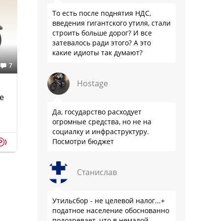
То есть после поднятия НДС,
введения гигантского утиля, стали
строить больше дорог? И все
затевалось ради этого? А это
какие идиоты так думают?
7
Hostage
е
Да, государство расходует
огромные средства, но не на
социалку и инфраструктуру.
p
Посмотри бюджет
Станислав
Утильсбор - не целевой налог...+
податное население обоснованно
подозревает, что в немалой