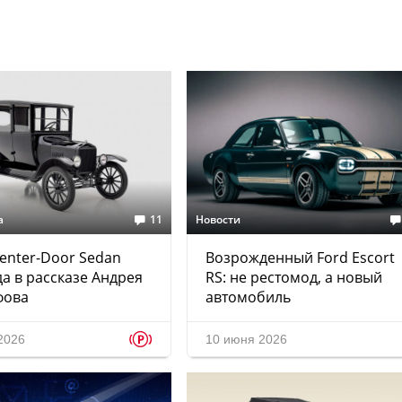
а
11
Новости
Center-Door Sedan
Возрожденный Ford Escort
да в рассказе Андрея
RS: не рестомод, а новый
фова
автомобиль
p
2026
10 июня 2026