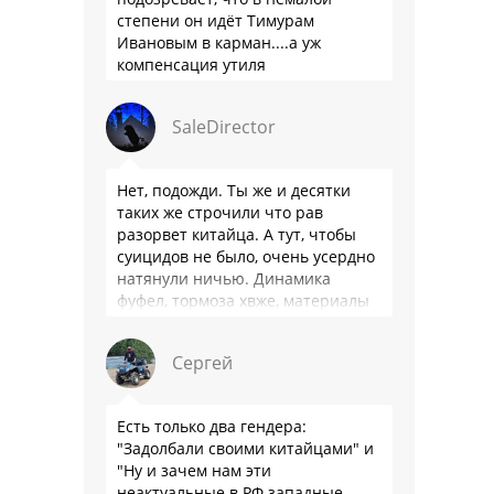
степени он идёт Тимурам
Ивановым в карман....а уж
компенсация утиля
производителям настолько мутна,
что прям эталон коррупции
SaleDirector
Нет, подожди. Ты же и десятки
таких же строчили что рав
разорвет китайца. А тут, чтобы
суицидов не было, очень усердно
натянули ничью. Динамика
фуфел, тормоза хвже, материалы
салона хуже. Не, …
Сергей
Есть только два гендера:
"Задолбали своими китайцами" и
"Ну и зачем нам эти
неактуальные в РФ западные