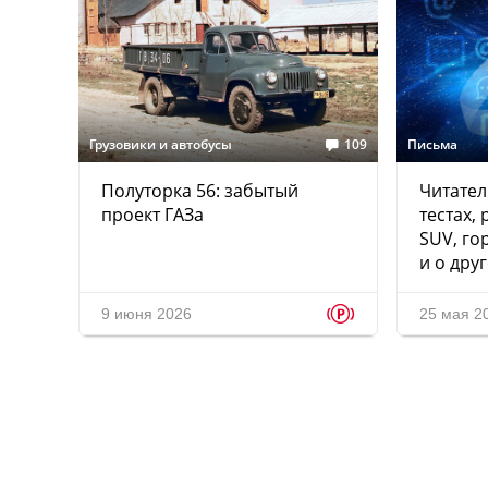
Грузовики и автобусы
109
Письма
Полуторка 56: забытый
Читател
проект ГАЗа
тестах,
SUV, го
и о дру
p
9 июня 2026
25 мая 2