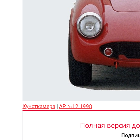
Кунсткамера
|
АР №12 1998
Полная версия до
Подпиш