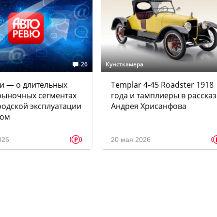
26
Кунсткамера
и — о длительных
Templar 4-45 Roadster 1918
 рыночных сегментах
года и тамплиеры в рассказ
родской эксплуатации
Андрея Хрисанфова
гом
p
026
20 мая 2026