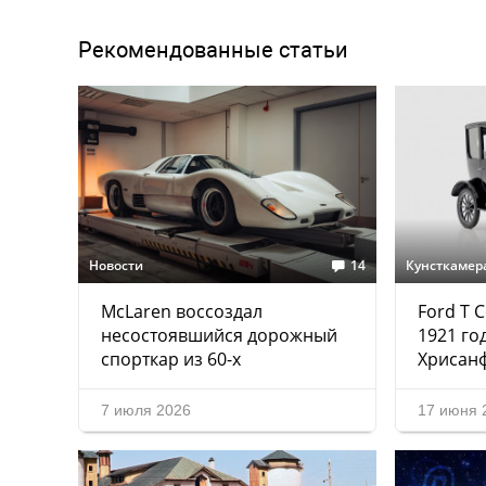
Рекомендованные статьи
Новости
14
Кунсткамер
McLaren воссоздал
Ford T 
несостоявшийся дорожный
1921 го
спорткар из 60-х
Хрисан
7 июля 2026
17 июня 