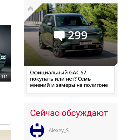
299
Официальный GAC S7:
111
покупать или нет? Семь
мнений и замеры на полигоне
Сейчас обсуждают
Alexey_S