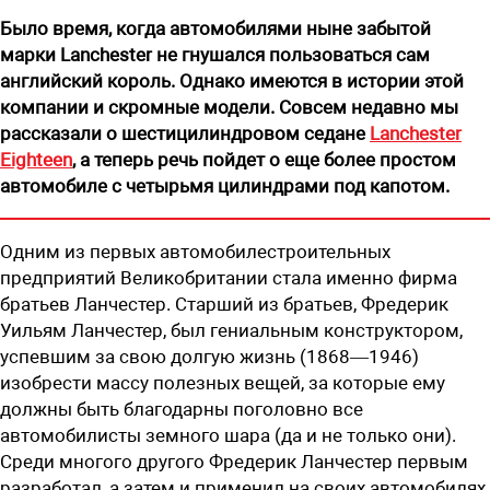
Было время, когда автомобилями ныне забытой
марки Lanchester не гнушался пользоваться сам
английский король. Однако имеются в истории этой
компании и скромные модели. Совсем недавно мы
рассказали о шестицилиндровом седане
Lanchester
Eighteen
, а теперь речь пойдет о еще более простом
автомобиле с четырьмя цилиндрами под капотом.
Одним из первых автомобилестроительных
предприятий Великобритании стала именно фирма
братьев Ланчестер. Старший из братьев, Фредерик
Уильям Ланчестер, был гениальным конструктором,
успевшим за свою долгую жизнь (1868—1946)
изобрести массу полезных вещей, за которые ему
должны быть благодарны поголовно все
автомобилисты земного шара (да и не только они).
Среди многого другого Фредерик Ланчестер первым
разработал, а затем и применил на своих автомобилях