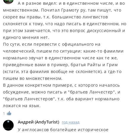
А я разное видел: и в единственном числе, и во
множественном. Почитал Грамоту ру, там пишут, что
скорее вы правы, т.к. большинство лингвистов
склоняется к тому, что надо писать в единственном, но
при этом замечается, что это вопрос дискуссионный и
единого мнения нет.
По сути, если перевести с официального на
человеческий, пишем по ситуации: какие-то фамилии
нормально звучат в единственном числе как те же,
приведённые вами в пример, братья Райты и Грим
(кстати, эта фамилия вообще не склоняется), а где-то
пишем во множественном.
В данном конкретном примере, с которого началось
обсуждение, можно писать и "братьев Ланчестер", и
"братьев Ланчестеров", т.к. оба вариант нормально
ложатся на язык.
1
Андрей
(
AndyTurist
)
год назад
У англосаксов богатейшее историческое