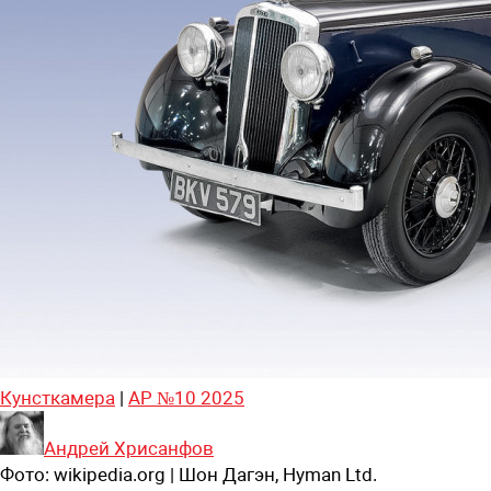
Кунсткамера
|
АР №10 2025
Андрей Хрисанфов
Фото:
wikipedia.org | Шон Дагэн, Hyman Ltd.