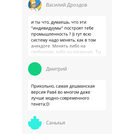
Василий Дроздов
и ты что, думаешь, что эти
"индивидуумы" построят тебе
промышленность ? )) тут всю
систему надо менять, как в том
анекдоте. Менять либо на
свободную, либо на лагерную. Ты,
я так понимаю, …
Дмитрий
Прикольно, самая дешманская
версия Рав4 во многом даже
лучше модно-современного
тенета:D
Санькья