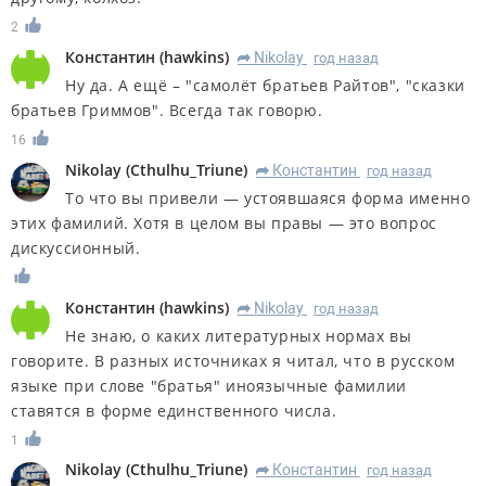
2
Константин
(
hawkins
)
Nikolay
год назад
R
Ну да. А ещё – "самолёт братьев Райтов", "сказки
братьев Гриммов". Всегда так говорю.
16
Nikolay
(
Cthulhu_Triune
)
Константин
год назад
R
То что вы привели ― устоявшаяся форма именно
этих фамилий. Хотя в целом вы правы ― это вопрос
дискуссионный.
Константин
(
hawkins
)
Nikolay
год назад
R
Не знаю, о каких литературных нормах вы
говорите. В разных источниках я читал, что в русском
языке при слове "братья" иноязычные фамилии
ставятся в форме единственного числа.
1
Nikolay
(
Cthulhu_Triune
)
Константин
год назад
R