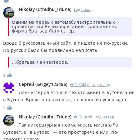
Nikolay
(
Cthulhu_Triune
)
год назад
Одним из первых автомобилестроительных
предприятий Великобритании стала именно
фирма братьев Ланчестер.
Вроде б русскоязычный сайт, а пишете не по-русски.
По-русски было бы правильно написать
...братьев Ланчестеров.
2
Сергей
(
Sergey123456
)
Nikolay
год назад
R
Ланчестеров это для тех кто живёт в Бутове, а не
в Бутово. Вроде и правильно, но кровь из ушей идёт.
2
Nikolay
(
Cthulhu_Triune
)
Сергей
год назад
R
Так литературная норма и есть именно "в
Бутове", а "в Бутово" ― это просторечие или, по-
другому, колхоз.