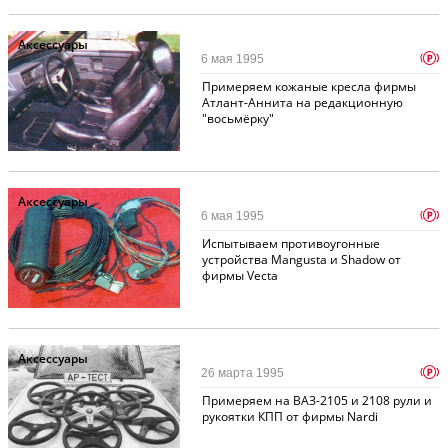
Аксессуары
p
6 мая 1995
Примеряем кожаные кресла фирмы
Атлант-Аннита на редакционную
"восьмёрку"
Аксессуары
p
6 мая 1995
Испытываем противоугонные
устройства Mangusta и Shadow от
фирмы Vecta
Аксессуары
p
26 марта 1995
Примеряем на ВАЗ-2105 и 2108 рули и
рукоятки КПП от фирмы Nardi