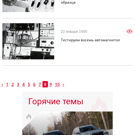
образца
Аксессуары
p
23 января 1995
Тестируем восемь автомагнитол
‹
1
2
3
4
5
6
7
8
9
10
›
Горячие темы