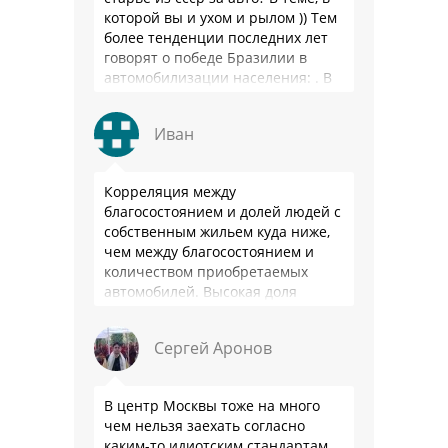
которой вы и ухом и рылом )) Тем
более тенденции последних лет
говорят о победе Бразилии в
автомобилизации населения: . В
2025 …
Иван
Корреляция между
благосостоянием и долей людей с
собственным жильем куда ниже,
чем между благосостоянием и
количеством приобретаемых
автомобилей. Высокая доля
владения в РФ - это не смещение
приоритетов из-за высокого
Сергей Аронов
уровня жизни, …
В центр Москвы тоже на много
чем нельзя заехать согласно
каким-то идиотским стандартам.