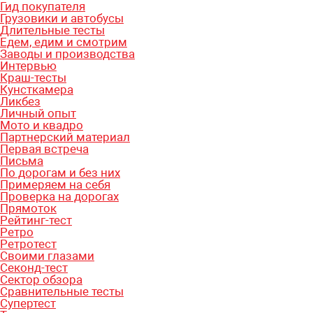
Гид покупателя
Грузовики и автобусы
Длительные тесты
Едем, едим и смотрим
Заводы и производства
Интервью
Краш-тесты
Кунсткамера
Ликбез
Личный опыт
Мото и квадро
Партнерский материал
Первая встреча
Письма
По дорогам и без них
Примеряем на себя
Проверка на дорогах
Прямоток
Рейтинг-тест
Ретро
Ретротест
Своими глазами
Секонд-тест
Сектор обзора
Сравнительные тесты
Супертест