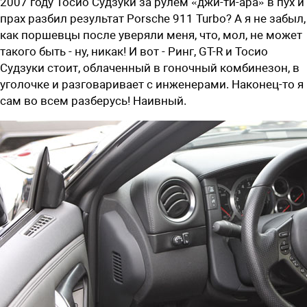
2007 году Тосио Судзуки за рулем «джи-ти-ара» в пух и
прах разбил результат Porsche 911 Turbo? А я не забыл,
как поршевцы после уверяли меня, что, мол, не может
такого быть - ну, никак! И вот - Ринг, GT-R и Тосио
Судзуки стоит, облаченный в гоночный комбинезон, в
уголочке и разговаривает с инженерами. Наконец-то я
сам во всем разберусь! Наивный.