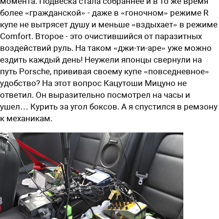
момента. Подвеска стала собраннее и в то же время
более «гражданской» - даже в «гоночном» режиме R
купе не вытрясет душу и меньше «вздыхает» в режиме
Comfort. Второе - это очистившийся от паразитных
воздействий руль. На таком «джи-ти-аре» уже можно
ездить каждый день! Неужели японцы свернули на
путь Porsche, прививая своему купе «повседневное»
удобство? На этот вопрос Кацутоши Мицуно не
ответил. Он выразительно посмотрел на часы и
ушел… Курить за угол боксов. А я спустился в ремзону
к механикам.