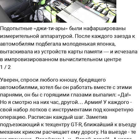
Подопытные «джи-ти-ары» были нафаршированы
измерительной аппаратурой. После каждого заезда к
автомобилям подбегала молоденькая японка,
вытаскивала из устройств карты памяти — и исчезала
в импровизированном вычислительном центре
1
/
2
Уверен, спроси любого юношу, бредящего
автомобилями, хотел бы он работать вместе с этими
парнями, он бы с горящими глазами выпалил: «Да!»
Но я смотрю на них час, другой… Армия! У каждого -
свой набор лотков с инструментами под конкретную
операцию. Расписан каждый шаг. Заметив
подъезжающий к техцентру GT-R, ближайший к въезду
механик криком расчищает ему дорогу. На выезде - те