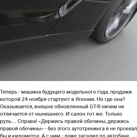
Теперь - машина будущего модельного года, продажи
которой 24 ноября стартуют в Японии. Но где она?
Оказывается, внешне обновленный GT-R ничем не
отличается от нынешнего. И салон тот же. Только
руль… Справа! «Держись правой обочины, держись
правой обочины» - без этого аутотренинга я не проехал
бы и километра. А с ним - даже засадил по автобану