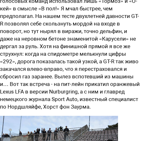
голосовых команд использовал лишь «Тормоз» и «О-
кей» в смысле «В пол!» Я мчал быстрее, чем
предполагал. На нашем тесте двухлетней давности GT-
R позволял себе скользнуть мордой на входе в
поворот, но тут нырял в виражи, точно дельфин, и
даже на неровном бетоне знаменитой «Карусели» не
дергал за руль. Хотя на финишной прямой я все же
струхнул: когда на спидометре мелькнули цифры
«292», дорога показалась такой узкой, а GT-R так живо
закачался влево-вправо, что я перестраховался и
сбросил газ заранее. Вылез вспотевший из машины
и… Вот так встреча - на пит-лейн прикатил оранжевый
Lexus LFA в версии Nurburgring, а с ним и главред
немецкого журнала Sport Auto, известный специалист
по Нордшляйфе, Хорст фон Заурма.