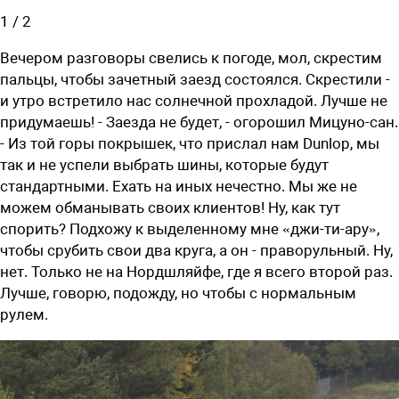
1
/
2
Вечером разговоры свелись к погоде, мол, скрестим
пальцы, чтобы зачетный заезд состоялся. Скрестили -
и утро встретило нас солнечной прохладой. Лучше не
придумаешь! - Заезда не будет, - огорошил Мицуно-сан.
- Из той горы покрышек, что прислал нам Dunlop, мы
так и не успели выбрать шины, которые будут
стандартными. Ехать на иных нечестно. Мы же не
можем обманывать своих клиентов! Ну, как тут
спорить? Подхожу к выделенному мне «джи-ти-ару»,
чтобы срубить свои два круга, а он - праворульный. Ну,
нет. Только не на Нордшляйфе, где я всего второй раз.
Лучше, говорю, подожду, но чтобы с нормальным
рулем.