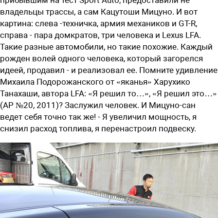
владельцы трассы, а сам Кацутоши Мицуно. И вот
картина: слева -техничка, армия механиков и GT-R,
справа - пара домкратов, три человека и Lexus LFA.
Такие разные автомобили, но такие похожие. Каждый
рожден волей одного человека, который загорелся
идеей, продавил - и реализовал ее. Помните удивление
Михаила Подорожанского от «яканья» Харухико
Танахаши, автора LFA: «Я решил то…», «Я решил это…»
(АР №20, 2011)? Заслужил человек. И Мицуно-сан
ведет себя точно так же! - Я увеличил мощность, я
снизил расход топлива, я перенастроил подвеску.