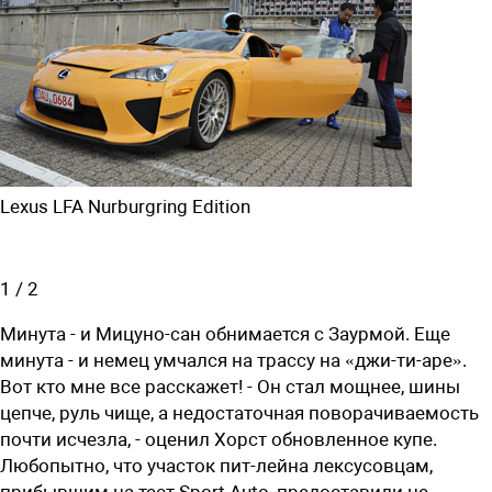
Lexus LFA Nurburgring Edition
1
/
2
Минута - и Мицуно-сан обнимается с Заурмой. Еще
минута - и немец умчался на трассу на «джи-ти-аре».
Вот кто мне все расскажет! - Он стал мощнее, шины
цепче, руль чище, а недостаточная поворачиваемость
почти исчезла, - оценил Хорст обновленное купе.
Любопытно, что участок пит-лейна лексусовцам,
прибывшим на тест Sport Auto, предоставили не