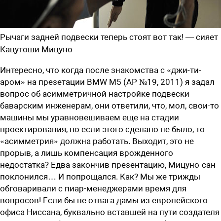
Рычаги задней подвески теперь стоят вот так! — сияет
Кацутоши Мицуно
Интересно, что когда после знакомства с «джи-ти-
аром» на презетации BMW M5 (АР №19, 2011) я задал
вопрос об асимметричной настройке подвески
баварским инженерам, они ответили, что, мол, свои-то
машины мы уравновешиваем еще на стадии
проектирования, но если этого сделано не было, то
«асимметрия» должна работать. Выходит, это не
прорыв, а лишь компенсация врожденного
недостатка? Едва закончив презентацию, Мицуно-сан
поклонился… И попрощался. Как? Мы же трижды
обговаривали с пиар-менеджерами время для
вопросов! Если бы не отвага дамы из европейского
офиса Ниссана, буквально вставшей на пути создателя