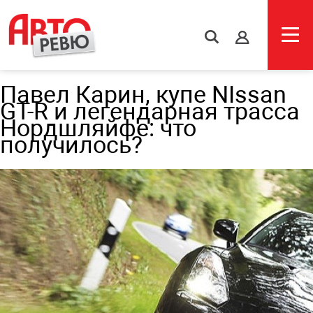
s
Павел Карин, купе NIssan
GT-R и легендарная трасса
Нордшляйфе: что
получилось?