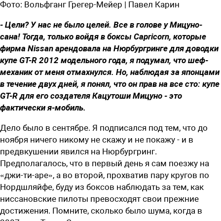
Фото:
Вольфганг Грегер-Мейер | Павел Карин
- Цели? У нас не было целей. Все в голове у Мицуно-
сана! Тогда, только войдя в боксы Capricorn, которые
фирма Nissan арендовала на Нюрбургринге для доводки
купе GT-R 2012 модельного года, я подумал, что шеф-
механик от меня отмахнулся. Но, наблюдая за японцами
в течение двух дней, я понял, что он прав на все сто: купе
GT-R для его создателя Кацутоши Мицуно - это
фактически я-мобиль.
Дело было в сентябре. Я подписался под тем, что до
ноября ничего никому не скажу и не покажу - и в
предвкушении явился на Нюрбургринг.
Предполагалось, что в первый день я сам поезжу на
«джи-ти-аре», а во второй, прохватив пару кругов по
Нордшляйфе, буду из боксов наблюдать за тем, как
ниссановские пилоты превосходят свои прежние
достижения. Помните, сколько было шума, когда в