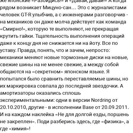
же японские «Разойдись!» и «Давай, давай!» А когда
рядом возникает Мицуно-сан… Это с журналистами
человек GT-R улыбчив, а с инженерами разговорчив -
на механиков он даже молча действует как команда
«Смирно!», которую те выполняют, не прекращая
крутить гайки. Тщательность выполнения операций
даже к концу дня не снижается ни на йоту. Все по
уставу. Правда, понять, что и зачем, непросто:
механики меняют новые тормозные диски на новые,
свежие шины на не менее свежие, а между собой
общаются на «секретном» японском языке. Я
попытался было сравнить переставляемые шины, но
их маркировка совпала до последней звездочки. А
амортизаторы оказались сплошь
экспериментальными: одни в версии Nordring от
20.10.2010, другие - в исполнении Base от 20.09.2011.
И на каждом наклейка «Не для долгой езды, поршень
не закреплен». Поди разберись здесь, где «физика», а
где «химия»!