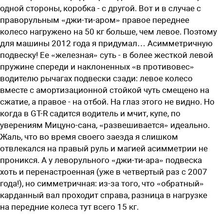
одной стороны, коробка - с другой. Вот и в случае с
праворульным «джи-ти-аром» правое переднее
колесо нагружено на 50 кг больше, чем левое. Поэтому
для машины 2012 года я придумал… Асимметричную
подвеску! Ее «железная» суть - в более жесткой левой
пружине спереди и наклоненных «в противовес»
водителю рычагах подвески сзади: левое колесо
вместе с амортизационной стойкой чуть смещено на
сжатие, а правое - на отбой. На глаз этого не видно. Но
когда в GT-R садится водитель и мчит, купе, по
уверениям Мицуно-сана, «развешивается» идеально.
Жаль, что во время своего заезда я слишком
отвлекался на правый руль и магией асимметрии не
проникся. А у леворульного «джи-ти-ара» подвеска
хоть и перенастроенная (уже в четвертый раз с 2007
года!), но симметричная: из-за того, что «обратный»
карданный вал проходит справа, разница в нагрузке
на передние колеса тут всего 15 кг.