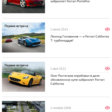
кабриолет Ferrari Portofino
Первая встреча
p
1 июля 2014
Леонид Голованов — о Ferrari California
T: турбонаддув!
Первая встреча
p
1 мая 2012
Олег Растегаев опробовал в деле
обновленное купе-кабриолет Ferrari
California
Заводы и производства
p
1 ноября 2008