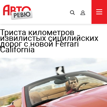
s
Триста километров
извилистых сицилийских
дорог с новой Ferrari
California