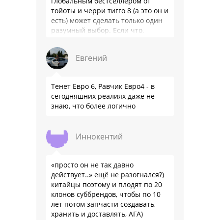
глобальным бестселлером от
тойоты и черри тигго 8 (а это он и
есть) может сделать только один
разумный выбор. Если что,
владею черри уже …
Евгений
Тенет Евро 6, Равчик Евро4 - в
сегодняшних реалиях даже не
знаю, что более логично
Иннокентий
«просто он не так давно
действует..» ещё не разогнался?)
китайцы поэтому и плодят по 20
клонов суббрендов, чтобы по 10
лет потом запчасти создавать,
хранить и доставлять, АГА)