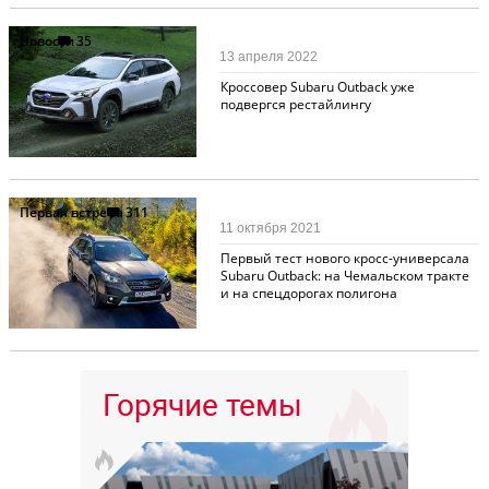
Новости
35
13 апреля 2022
Кроссовер Subaru Outback уже
подвергся рестайлингу
Первая встреча
311
11 октября 2021
Первый тест нового кросс-универсала
Subaru Outback: на Чемальском тракте
и на спецдорогах полигона
Горячие темы