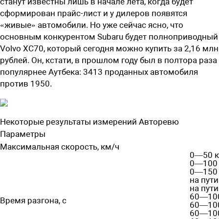
станут известны лишь в начале лета, когда будет
сформирован прайс-лист и у дилеров появятся
«живые» автомобили. Но уже сейчас ясно, что
основным конкурентом Subaru будет полноприводный
Volvo XC70, который сегодня можно купить за 2,16 млн
рублей. Он, кстати, в прошлом году был в полтора раза
популярнее Аутбека: 3413 проданных автомобиля
против 1950.
Некоторые результаты измерений Авторевю
Параметры
Максимальная скорость, км/ч
0—50 к
0—100 
0—150 
на пути
на пути
60—100 
Время разгона, с
60—100
60—100