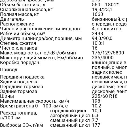
Объем багажника, л
560—1801*
Снаряженная масса, кг
19,8/23,1
Полная масса, кг
1663
Двигатель
бензиновый, с
Расположение
спереди, прод
Число и расположение цилиндров
4, оппозитно
Рабочий объем, см
2498
³
Диаметр цилиндра/ход поршня, мм
94,0/90,0
Степень сжатия
10,3:1
Число клапанов
16
Макс. мощность, л.с./кВт/об/мин
175/129/5800
Макс. крутящий момент, Нм/об/мин
235/4000
Коробка передач
клиноцепной в
полный, с мно
Привод
задних колес
Передняя подвеска
независимая, 
Задняя подвеска
независимая, 
Передние тормоза
дисковые, вен
Задние тормоза
дисковые, вен
Шины
225/60 R18
Максимальная скорость, км/ч
198
Время разгона 0—100 км/ч, с
10,2
городской цикл
10,0
Расход топлива,
загородный цикл
6,3
л/100 км
смешанный цикл
7,7
Выбросы CO
, г/км
смешанный цикл
177
2