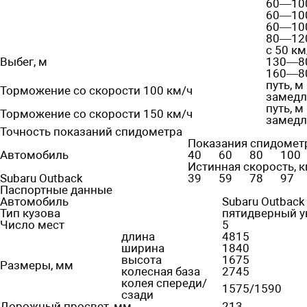
60—100
60—100
60—100
80—120
c 50 км
Выбег, м
130—80
160—80
путь, м
Торможение со скорости 100 км/ч
замедл
путь, м
Торможение со скорости 150 км/ч
замедл
Точность показаний спидометра
Показания спидометр
Автомобиль
40
60
80
100
Истинная скорость, к
Subaru Outback
39
59
78
97
Паспортные данные
Автомобиль
Subaru Outback
Тип кузова
пятидверный у
Число мест
5
длина
4815
ширина
1840
высота
1675
Размеры, мм
колесная база
2745
колея спереди/
1575/1590
сзади
Дорожный просвет, мм
213