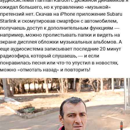
аудиосистемы Harman Kardon с дюжиной динамиков я
ожидал большего, но к управлению «музыкой»
претензий нет. Скачав на iPhone приложение Subaru
Starlink и скомутировав смартфон с автомобилем,
получаешь доступ к дополнительным функциям —
например, можно пролистывать папки и видеть на
экране дисплея обложки музыкальных альбомов. А
еще аудиосистема записывает последние 20 минут
радиоэфира, который слушаешь, — и если
понравилась песня или что-то упустил в новостях,
можно «отмотать назад» и повторить!