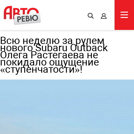
s
Всю неделю за рулем
нового Subaru Outback
Олега Растегаева не
покидало ощущение
«ступенчатости»!