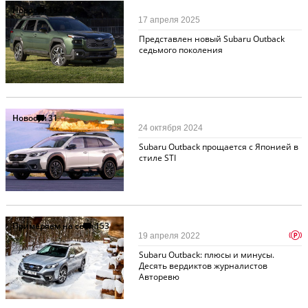
Новости
193
17 апреля 2025
Представлен новый Subaru Outback
седьмого поколения
Новости
31
24 октября 2024
Subaru Outback прощается с Японией в
стиле STI
Примеряем на себя
153
p
19 апреля 2022
Subaru Outback: плюсы и минусы.
Десять вердиктов журналистов
Авторевю