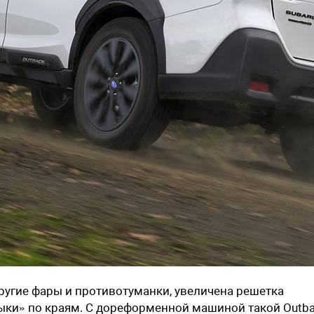
ругие фары и противотуманки, увеличена решетка
лыки» по краям. С дореформенной машиной такой Outb