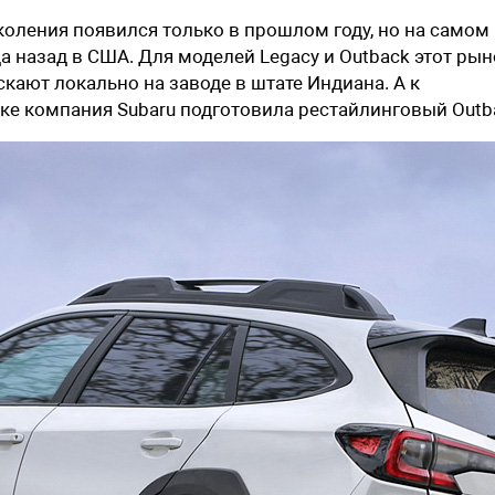
коления появился только в прошлом году, но на самом
а назад в США. Для моделей Legacy и Outback этот рын
скают локально на заводе в штате Индиана. А к
ке компания Subaru подготовила рестайлинговый Outb