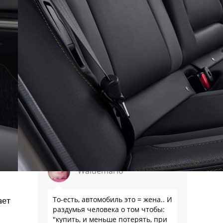
совы на глобус фразами, что
вариатор на бездорожье круче -
это уже просто позорище для
Авторевю!
Serg Gorely
Видимо, поэтому на половину
текущего модельного ряда нет
полных каталогов и сервисных
мануалов, а кузовню ждут до
нескольких месяцев . Ну и нет,
Т1Х не собираются снимать с
производства, потому что за 10
лет …
Waldemario
То-есть, автомобиль это = жена.. И
ает
раздумья человека о том чтобы:
"купить, и меньше потерять, при