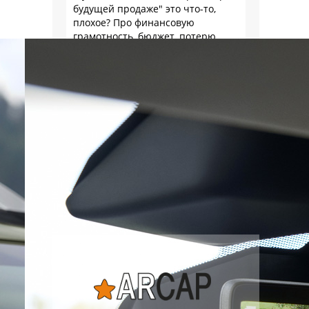
будущей продаже" это что-то,
плохое? Про финансовую
грамотность, бюджет, потерю
стоимости товара на дистанции,
слышали?
Наша экспертиза
подержанных автомобилей