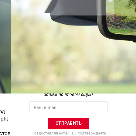
Рассылка
Лучшие материалы Авторевю — в
вашем почтовом ящике
од
ight
стов
Предоставляя e-mail, вы подтверждаете