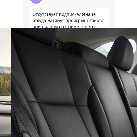
Отсутствует подписка? Иначе
откуда натянут проигрыш Тойота
при полном разгроме тенеты.
Иннокентий
«просто он не так давно
действует..» ещё не разогнался?)
китайцы поэтому и плодят по 20
клонов суббрендов, чтобы по 10
лет потом запчасти создавать,
хранить и доставлять, АГА)
ROMAN TERYAKOV
Тойота проиграла абсолютно по
всем параметрам! И натягивание