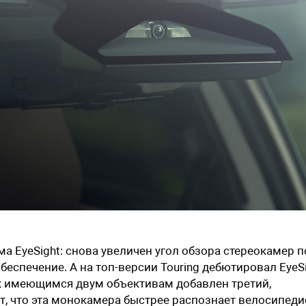
 EyeSight: снова увеличен угол обзора стереокамер п
еспечение. А на топ-версии Touring дебютировал EyeS
 к имеющимся двум объективам добавлен третий,
т, что эта монокамера быстрее распознает велосипеди