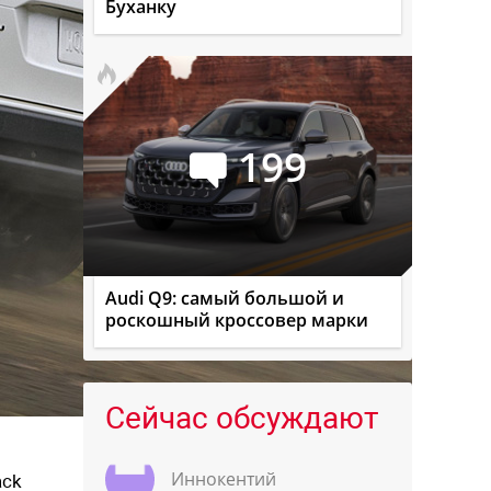
Буханку
199
Audi Q9: самый большой и
роскошный кроссовер марки
Сейчас обсуждают
Иннокентий
ack