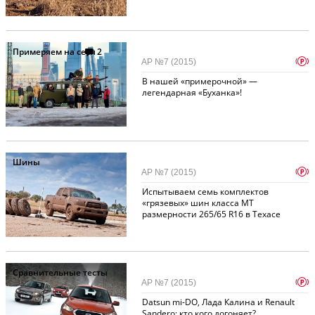
Примеряем на себя
2
p
АР №7 (2015)
В нашей «примерочной» —
легендарная «Буханка»!
Шины
p
АР №7 (2015)
Испытываем семь комплектов
«грязевых» шин класса MT
размерности 265/65 R16 в Техасе
Сравнительные тесты
p
АР №7 (2015)
Datsun mi-DO, Лада Калина и Renault
Sandero: кто кого догоняет?