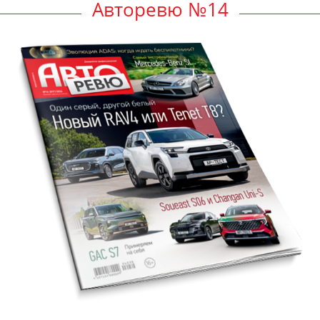
Авторевю №14