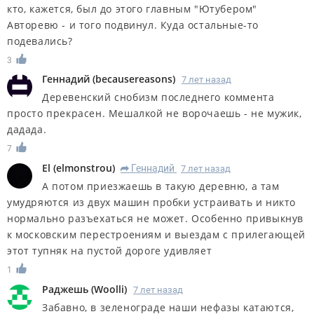
кто, кажется, был до этого главным "Ютубером"
Авторевю - и того подвинул. Куда остальные-то
подевались?
3
Геннадий
(
becausereasons
)
7 лет назад
Деревенский снобизм последнего коммента
просто прекрасен. Мешалкой не ворочаешь - не мужик,
дадада.
7
El
(
elmonstrou
)
Геннадий
7 лет назад
R
А потом приезжаешь в такую деревню, а там
умудряются из двух машин пробки устраивать и никто
нормально разъехаться не может. Особенно привыкнув
к московским перестроениям и выездам с прилегающей
этот тупняк на пустой дороге удивляет
1
Раджешь
(
Woolli
)
7 лет назад
Забавно, в зеленограде наши нефазы катаются,