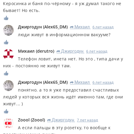
Керосинка и баня по-чёрному - я уж думал такого не
бывает! Но есть.
Джиргодун
(
Alex65_DM
)
Михаил
6 лет назад
R
люди живут в информационном вакууме?
Михаил
(
derutro
)
Джиргодун
6 лет назад
R
Телефон ловит, инета нет. Но это , типа дачи у
них - постоянно не живут там.
Джиргодун
(
Alex65_DM
)
Михаил
6 лет назад
R
понятно. а то я уже предоставил счастливых
людей у которых вся жизнь идёт именно там, где они
живут... )
Zoool
(
Zoool
)
Джиргодун
7 лет назад
R
А если пальцы в эту розетку, то вообще к