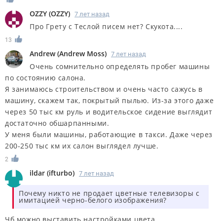
OZZY
(
OZZY
)
7 лет назад
Про Грету с Теслой писем нет? Скукота....
13
Andrew
(
Andrew Moss
)
7 лет назад
Очень сомнительно определять пробег машины
по состоянию салона.
Я занимаюсь строительством и очень часто сажусь в
машину, скажем так, покрытый пылью. Из-за этого даже
через 50 тыс км руль и водительское сидение выглядит
достаточно обшарпанными.
У меня были машины, работающие в такси. Даже через
200-250 тыс км их салон выглядел лучше.
2
ildar
(
ifturbo
)
7 лет назад
Почему никто не продает цветные телевизоры с
имитацией черно-белого изображения?
Чб можно выставить настройками цвета..