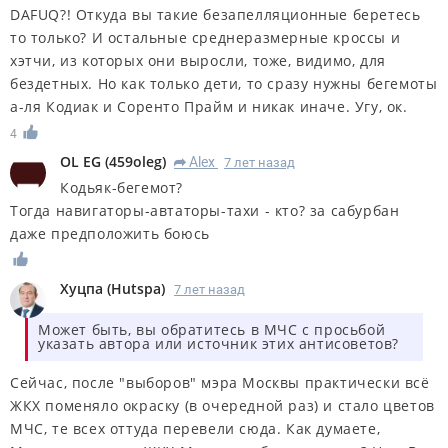
DAFUQ?! Откуда вы такие безапелляционные беретесь
то только? И остальные среднеразмерные кроссы и
хэтчи, из которых они выросли, тоже, видимо, для
бездетных. Но как только дети, то сразу нужны бегемоты
а-ля Кодиак и Соренто Прайм и никак иначе. Угу, ок.
4
OL EG
(
459oleg
)
Alex
7 лет назад
R
Кодьяк-бегемот?
Тогда навигаторы-автаторы-тахи - кто? за сабурбан
даже предположить боюсь
Хуцпа
(
Hutspa
)
7 лет назад
Может быть, вы обратитесь в МЧС с просьбой
указать автора или источник этих антисоветов?
Сейчас, после "выборов" мэра Москвы практически всё
ЖКХ поменяло окраску (в очередной раз) и стало цветов
МЧС, те всех оттуда перевели сюда. Как думаете,