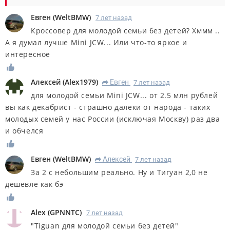
Евген
(
WeltBMW
)
7 лет назад
Кроссовер для молодой семьи без детей? Хммм ..
А я думал лучше Mini JCW... Или что-то яркое и
интересное
Алексей
(
Alex1979
)
Евген
7 лет назад
R
для молодой семьи Mini JCW... от 2.5 млн рублей
вы как декабрист - страшно далеки от народа - таких
молодых семей у нас России (исключая Москву) раз два
и обчелся
Евген
(
WeltBMW
)
Алексей
7 лет назад
R
За 2 с небольшим реально. Ну и Тигуан 2,0 не
дешевле как бэ
Alex
(
GPNNTC
)
7 лет назад
"Tiguan для молодой семьи без детей"