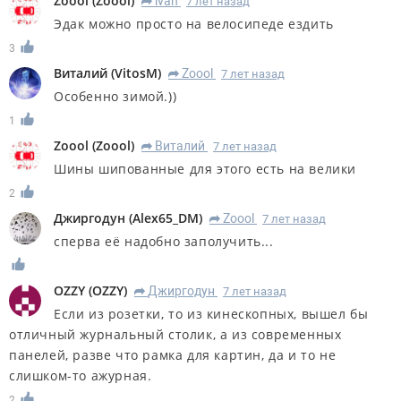
Zoool
(
Zoool
)
lvan
7 лет назад
R
Эдак можно просто на велосипеде ездить
3
Виталий
(
VitosM
)
Zoool
7 лет назад
R
Особенно зимой.))
1
Zoool
(
Zoool
)
Виталий
7 лет назад
R
Шины шипованные для этого есть на велики
2
Джиргодун
(
Alex65_DM
)
Zoool
7 лет назад
R
сперва её надобно заполучить...
OZZY
(
OZZY
)
Джиргодун
7 лет назад
R
Если из розетки, то из кинескопных, вышел бы
отличный журнальный столик, а из современных
панелей, разве что рамка для картин, да и то не
слишком-то ажурная.
2