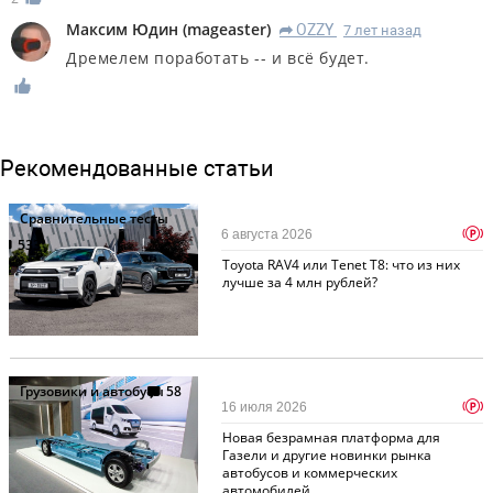
Максим Юдин
(
mageaster
)
OZZY
7 лет назад
R
Дремелем поработать -- и всё будет.
Рекомендованные статьи
Сравнительные тесты
p
6 августа 2026
533
Toyota RAV4 или Tenet T8: что из них
лучше за 4 млн рублей?
Грузовики и автобусы
58
p
16 июля 2026
Новая безрамная платформа для
Газели и другие новинки рынка
автобусов и коммерческих
автомобилей