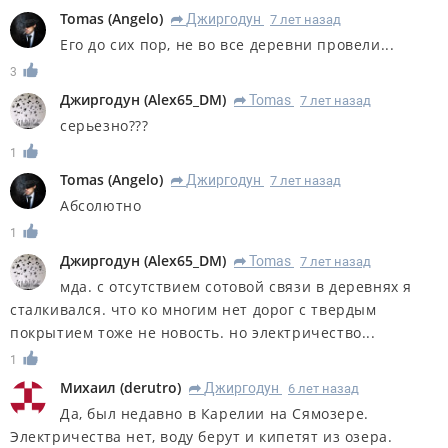
Tomas
(
Angelo
)
Джиргодун
7 лет назад
R
Его до сих пор, не во все деревни провели...
3
Джиргодун
(
Alex65_DM
)
Tomas
7 лет назад
R
серьезно???
1
Tomas
(
Angelo
)
Джиргодун
7 лет назад
R
Абсолютно
1
Джиргодун
(
Alex65_DM
)
Tomas
7 лет назад
R
мда. с отсутствием сотовой связи в деревнях я
сталкивался. что ко многим нет дорог с твердым
покрытием тоже не новость. но электричество...
1
Михаил
(
derutro
)
Джиргодун
6 лет назад
R
Да, был недавно в Карелии на Сямозере.
Электричества нет, воду берут и кипетят из озера.