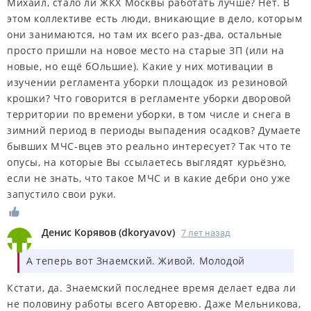
Михаил, стало ли ЖКХ Москвы работать лучше? Нет. В
этом коллективе есть люди, вникающие в дело, которым
они занимаются, но там их всего раз-два, остальные
просто пришли на новое место на старые ЗП (или на
новые, но ещё бОльшие). Какие у них мотивации в
изучении регламента уборки площадок из резиновой
крошки? Что говорится в регламенте уборки дворовой
территории по времени уборки, в том числе и снега в
зимний период в периоды выпадения осадков? Думаете
бывших МЧС-вцев это реально интересует? Так что те
опусы, на которые Вы ссылаетесь выглядят курьёзно,
если не знать, что такое МЧС и в какие дебри оно уже
запустило свои руки.
Денис Корявов
(
dkoryavov
)
7 лет назад
А теперь вот Знаемский. Живой. Молодой
Кстати, да. Знаемский последнее время делает едва ли
не половину работы всего Авторевю. Даже Мельникова,