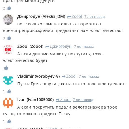
праотцам можно дунуть
2
Джиргодун
(
Alex65_DM
)
Zoool
7 лет назад
R
вот сколько замечательных вариантов
времяпрепровождения предлагает нам электричество!
3
Zoool
(
Zoool
)
Джиргодун
7 лет назад
R
А если динамо машину покрутить, тоже
электричество будет
Vladimir
(
vorobyev-v
)
Zoool
7 лет назад
R
Пусть Грета крутит, хоть что-то полезное сделает.
1
lvan
(
lvan1005000
)
Zoool
7 лет назад
R
А если покрутить педали велотренажера трое
суток, то можно зарядить Теслу.
1