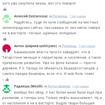
зато уфа закупила лиазы. вот это поворот
Алексей
(
testarossa
)
Раджешь
7 лет назад
R
Радуйтесь. Судя по куче сообщений на местных
зеленоградских сайтах, пассажиры от них мягко говоря
не в восторге -тесные, шумные, холодные.
Антон Ширяев
(
ashiryaev
)
Раджешь
7 лет назад
R
Башкирские власти просто завидуют, что в
Татарстане меньше и территории, и населения, а такое
прекрасное развитие. Уфа на фоне Казани — просто
деревня. P.S. Прошу не обижаться башкортостанцев, у
самого предка башкиры, если что. И моя боль тоже(
2
Раджешь
(
Woolli
)
Антон Ширяев
7 лет назад
R
вообще без обид. У нас более мнее было еще при
рахимове, а теперь опа. Только нефть выкачивают. Ну и
от населения я не в восторге. Быдло твари большая