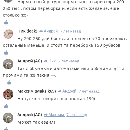
Нормальный ресурс нормального вариатора 200-
250 тыс., потом переборка и, если есть желание, еще
столько же)
Ник
(
leak
)
Андрей
7 лет назад
R
Ну 200-250 дай бог если процентов 70 проезжают,
остальные меньше, и стоит та переборка 150 рубасов.
Андрей
(
AG
)
Ник
7 лет назад
R
Так с обычными автоматами или роботами, дсг и
прочими та же песня +-.
1
Максим
(
Maksik69
)
Андрей
7 лет назад
R
Но тут чел говорит, шо откатал 130)
Андрей
(
AG
)
Максим
7 лет назад
R
Может так ездил)