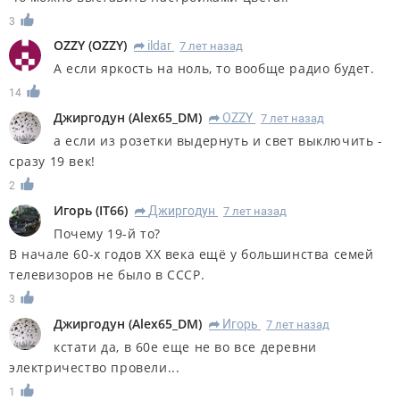
3
OZZY
(
OZZY
)
ildar
7 лет назад
R
А если яркость на ноль, то вообще радио будет.
14
Джиргодун
(
Alex65_DM
)
OZZY
7 лет назад
R
а если из розетки выдернуть и свет выключить -
сразу 19 век!
2
Игорь
(
IT66
)
Джиргодун
7 лет назад
R
Почему 19-й то?
В начале 60-х годов ХХ века ещё у большинства семей
телевизоров не было в СССР.
3
Джиргодун
(
Alex65_DM
)
Игорь
7 лет назад
R
кстати да, в 60е еще не во все деревни
электричество провели...
1