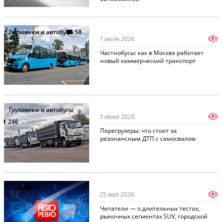
Грузовики и автобусы
58
p
7 июля 2026
Частнобусы: как в Москве работает
новый коммерческий транспорт
Грузовики и автобусы
p
3 июня 2026
246
Перегрузеры: что стоит за
резонансным ДТП с самосвалом
Письма
26
p
25 мая 2026
Читатели — о длительных тестах,
рыночных сегментах SUV, городской