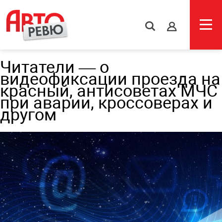
s
Читатели — о
видеофиксации проезда на
красный, антисоветах МЧС
при аварии, кроссоверах и
другом