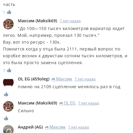
часть
1
Максим
(
Maksik69
)
7 лет назад
"До 100—150 тысяч километров вариатор ходит
легко. Мой, например, проехал 130 тысяч."
Вау, вот это ресурс - 130к.
Помнится когда у отца была 2111, первый вопрос по
коробке возник к двумстам сотням тысяч километров, и
это была просто замена сцепления.
7
OL EG
(
459oleg
)
Максим
7 лет назад
R
помню на 2109 сцепление менялось раз в год
Максим
(
Maksik69
)
OL EG
7 лет назад
R
Сильно
Андрей
(
AG
)
Максим
7 лет назад
R