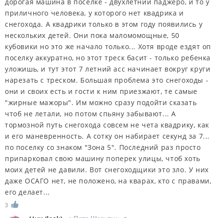
дорогая машина в поселке - двухлетний паджеро, и то у
приличного человека, у которого нет квадрика и
снегохода. А квадрики только в этом году появились у
нескольких детей. Они пока маломомощные, 50
кубовики но это же начало только... Хотя вроде ездят оп
поселку аккуратно, но этот треск басит - только ребенка
уложишь, и тут этот 7 летний асс начинает вокруг круги
нарезать с треском. Большая проблема это снегоходы -
они и своих есть и гости к ним приезжают, те самые
"жирные мажоры". Им можно сразу подойти сказать
чтоб не летали, но потом спьяну забывают... А
тормозной путь снегохода совсем не чета квадрику, как
и его маневренность. А сотку он набирает секунд за 7...
по поселку со знаком "Зона 5". Последний раз просто
припарковал свою машину поперек улицы, чтоб хоть
моих детей не давили. Вот снегоходщики это зло. У них
даже ОСАГО нет, не положено, на кварах, кто с правами,
его делает...
3