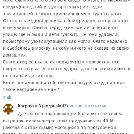
следам(передний редуктор в хлам) и следам
заклинившей резины пришли к дому откуда квадрик.
Оказалось ездили девочка с бойфрендом, которых я так
и не увидел. (Они и перед этим всё лето летали по
улице, где и люди и дети гуляют). Т.е. они ударили,
побыстрому уехали/утащили как могли, благо недалеко,
и сьебались в москву, никому ничего не сказав из своих
домашних.
Благо отец её оказался порядочным человеком, все
вопросы закрыл. А эти кто ударил даже не извинились и
не пришли до сих пор.
Вот и понимашь на собственной шкуре, откуда иногда
такое настроение к нам."
3
korpuskul3
(
korpuskul3
)
Ник
9 лет назад
R
Да что-то в подавляющем большинстве своём
встречаю великовозрастных придурков лет 40-60
(иногда с отпрысками) носящихся по прогулочной