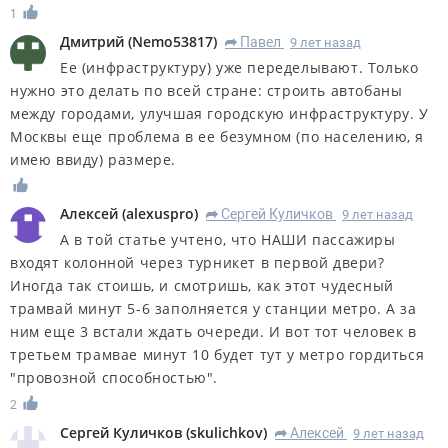
1
Дмитрий
(
Nemo53817
)
Павел
9 лет назад
R
Ее (инфраструктуру) уже переделывают. Только
нужно это делать по всей стране: строить автобаны
между городами, улучшая городскую инфраструктуру. У
Москвы еще проблема в ее безумном (по населению, я
имею ввиду) размере.
Алексей
(
alexuspro
)
Сергей Куличков
9 лет назад
R
А в той статье учтено, что НАШИ пассажиры
входят колонной через турникет в первой двери?
Иногда так стоишь, и смотришь, как этот чудесный
трамвай минут 5-6 заполняется у станции метро. А за
ним еще 3 встали ждать очереди. И вот тот человек в
третьем трамвае минут 10 будет тут у метро гордиться
"провозной способностью".
2
Сергей Куличков
(
skulichkov
)
Алексей
9 лет назад
R