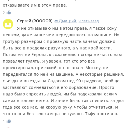
отказываете им в этом праве.
2
Сергей
(
ROOOOR
)
Дмитрий
9 лет назад
R
Я не отказываю им в этом праве, я также хожу
пешком, даже чаще чем передвигаюсь на машине. Но
тротуар размером с проезжую часть зачем? Должно
быть все в пределах разумного, а у нас крайности.
Потом мы не Европа, к сожалению погода не часто нам
позваляет гулять. Я уверен, тот кто это все
проектировал, приезжий, он не знает Москву, не
передвигался по ней на машине. А некоторые решения,
съезды и выезды на Садовом под 90 градусов, вообще
заставляют сомневаться в его образование. Просто
надо было спросить людей, им бы подсказали, если у
самих в голове ветер. И зачем было так спешить, за два
года все кое как, на скорую руку, чтобы отчитаться. И
что то они без телекамера не гуляют. Тьфу противно.
1