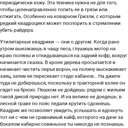
периодически езжу. Эта техника нужна не для того,
чтобы целенаправленно топить ее в грязи или
отжигать. Особенно на коварном Гризли, с которым
редкий квадроцикл может поспорить в стремлении
убить райдера.
Утилитарные квадрики — они о другом. Когда рано
утром выезжаешь в чащу леса, глушишь мотор на
краю поляны и откидываешься на задний кофр, вокруг
начинается сказка. В кроне дерева просыпается и
начинает чистить перья ворон, на поляну выскакивает
заяц, затем ее пересекает стадо кабанов... На джипе
туда не доберешься, поскольку в тракторной колее он
сядет на брюхо. Пешком не дойдешь: рядом с жильем
такой дикой природы нет. И на велике не доедешь: в
лесной траве по пояс педали крутить сдохнешь.
Квадрик же позволяет увидеть, услышать и вдохнуть
тот ни с чем не сравнимый кайф, которого на даче за
бокалом каберне-совиньона ты никогда не познаешь.