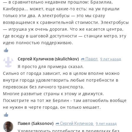
— в сравнительно недавнем прошлом: Бразилиа,
Канберра... может, еще какие-то есть: на ум пришли
только эти два. А электробусы — это мы сразу
возвращаемся к сравнительной стоимости. Электробусы
— игрушка уж очень дорогая. Что же касается центра,
где всюду в шаговой доступности — станции метро, эту
идею полностью поддерживаю.
Сергей Куличков
(
skulichkov
)
Павел
9 лет назад
R
Я просто для примера сказал.
Сильно от города зависит, но в целом вполне можно
внутри города удовлетворить любые потребности в
перевозках без личного транспорта.
Многие развитые страны к этому и движутся.
Посмотрите на тот же Берлин - там автомобиль вообще
не нужен в черте города, он только мешает.
Павел
(
Saksonov
)
Сергей Куличков
9 лет назад
R
Удовлетворить потребности в перевозках без