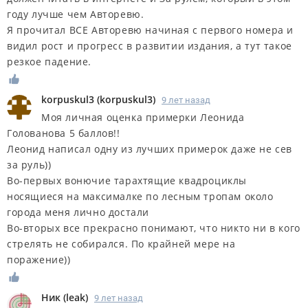
году лучше чем Авторевю.
Я прочитал ВСЕ Авторевю начиная с первого номера и
видил рост и прогресс в развитии издания, а тут такое
резкое падение.
korpuskul3
(
korpuskul3
)
9 лет назад
Моя личная оценка примерки Леонида
Голованова 5 баллов!!
Леонид написал одну из лучших примерок даже не сев
за руль))
Во-первых вонючие тарахтящие квадроциклы
носящиеся на максималке по лесным тропам около
города меня лично достали
Во-вторых все прекрасно понимают, что никто ни в кого
стрелять не собирался. По крайней мере на
поражение))
Ник
(
leak
)
9 лет назад