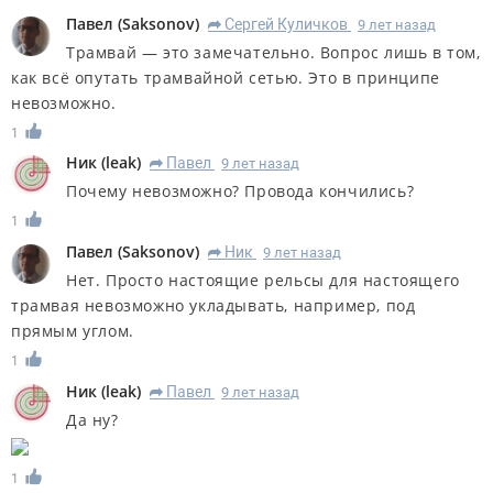
Павел
(
Saksonov
)
Сергей Куличков
9 лет назад
R
Трамвай — это замечательно. Вопрос лишь в том,
как всё опутать трамвайной сетью. Это в принципе
невозможно.
1
Ник
(
leak
)
Павел
9 лет назад
R
Почему невозможно? Провода кончились?
1
Павел
(
Saksonov
)
Ник
9 лет назад
R
Нет. Просто настоящие рельсы для настоящего
трамвая невозможно укладывать, например, под
прямым углом.
1
Ник
(
leak
)
Павел
9 лет назад
R
Да ну?
1