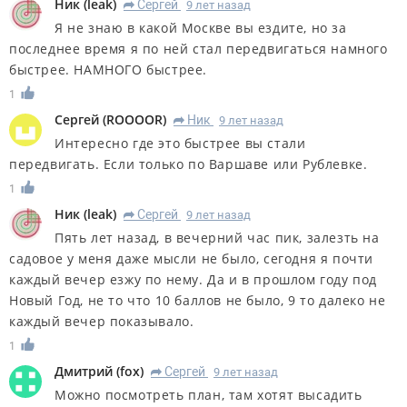
Ник
(
leak
)
Сергей
9 лет назад
R
Я не знаю в какой Москве вы ездите, но за
последнее время я по ней стал передвигаться намного
быстрее. НАМНОГО быстрее.
1
Сергей
(
ROOOOR
)
Ник
9 лет назад
R
Интересно где это быстрее вы стали
передвигать. Если только по Варшаве или Рублевке.
1
Ник
(
leak
)
Сергей
9 лет назад
R
Пять лет назад, в вечерний час пик, залезть на
садовое у меня даже мысли не было, сегодня я почти
каждый вечер езжу по нему. Да и в прошлом году под
Новый Год, не то что 10 баллов не было, 9 то далеко не
каждый вечер показывало.
1
Дмитрий
(
fox
)
Сергей
9 лет назад
R
Можно посмотреть план, там хотят высадить