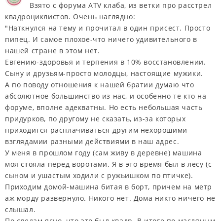
Взято с форума ATV клаба, из ветки про расстрел
квадроциклистов. Очень наглядно:
"Наткнулся на тему и прочитал в один присест. Просто
пипец. И самое плохое-что ничего удивительного в
нашей стране в этом нет.
Евгению-здоровья и терпения в 10% восстановлении.
Сыну и друзьям-просто молодцы, настоящие мужики.
А по поводу отношения к нашей братии думаю что
абсолютное большинство из нас, и особенно те кто на
форуме, вполне адекватны. Но есть небольшая часть
придурков, по другому не сказать, из-за которых
приходится расплачиваться другим нехорошими
взглядамии разными действиями в наш адрес.
У меня в прошлом году (сам живу в деревне) машина
моя стояла перед воротами. Я в это время был в лесу (c
сыном и ушастым ходили с ружьишком по птичке).
Приходим домой-машина битая в борт, причем на метр
аж морду развернуло. Никого нет. Дома никто ничего не
слышал.
По следам ясно, что это был квадр. В итоге по масляным