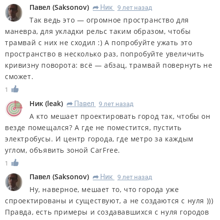
Павел
(
Saksonov
)
Ник
9 лет назад
R
Так ведь это — огромное пространство для
маневра, для укладки рельс таким образом, чтобы
трамвай с них не сходил :) А попробуйте ужать это
пространство в несколько раз, попробуйте увеличить
кривизну поворота: всё — абзац, трамвай повернуть не
сможет.
1
Ник
(
leak
)
Павел
9 лет назад
R
А кто мешает проектировать город так, чтобы он
везде помещался? А где не поместится, пустить
электробусы. И центр города, где метро за каждым
углом, объявить зоной CarFree.
1
Павел
(
Saksonov
)
Ник
9 лет назад
R
Ну, наверное, мешает то, что города уже
спроектированы и существуют, а не создаются с нуля )))
Правда, есть примеры и создававшихся с нуля городов