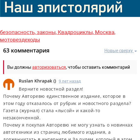
безопасность,
законы,
Квадроциклы,
Москва,
мотовездеходы
63 комментария
Новые сверху
Вы должны
авторизоваться
, чтобы оставить комментарий
Ruslan Khrapak
(
)
9 лет назад
Верните новостной раздел!
Почему Авторевю единственное издание, которое в
этом году отказалось от рубрик и новостного раздела?
Газета (журнал) стала «лысой» и какой-то
незаконченной.
Почему я покупая Авторевю не могу узнать о новинках
автотехники из страниц любимого издания, а
долженчитать в интернете и За рулем, который в этом