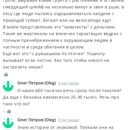
тропе, вырывая комья грунта с растениями и оставляю
смердящий шлейф на несколько минут и звон в ушах, в
лесу где люди пытаясь оздоравливаться наедине с
природой гуляют, бегают или на велосипеде едут.
В моём представлении это "камазисты" с деньгами.
Такие же маргиналы на вонючих тарахтящих вёдрах с
полным пренебрежением к окружающим людям в
частности и среде обитания в целом.
Ещё вот это "с ружьишком по птичке".Тошноту
вызывает если честно. Без того чтобы никого не
застрелить никак?
Олег Петров
(
Oleg
)
9 лет назад
О каких 600 тысячах речь сразу после покупки?
Да еще с бензина ежемесячно 25-30 тысяч. Речь про
танк что ли?
1
Олег Петров
(
Oleg
)
9 лет назад
Знаю историю от знакомой. Поехали они на