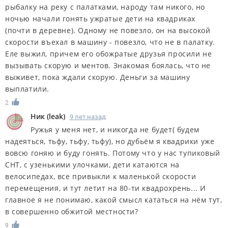
рыбалку на реку с палатками, народу там никого, но
ночью начали гонять ужратые дети на квадриках
(почти в деревне). Одному не повезло, он на высокой
скорости въехал в машину - повезло, что не в палатку.
Еле выжил, причем его обожратые друзья просили не
вызывать скорую и ментов. Знакомая боялась, что не
выживет, пока ждали скорую. Деньги за машину
выплатили.
2
Ник
(
leak
)
9 лет назад
Ружья у меня нет, и никогда не будет( будем
надеяться, тьфу, тьфу, тьфу), но дубьём я квадрики уже
вовсю гоняю и буду гонять. Потому что у нас тупиковый
СНТ, с узенькими улочками, дети катаются на
велосипедах, все привыкли к маленькой скорости
перемещения, и тут летит на 80-ти квадрохрень... И
главное я не понимаю, какой смысл кататься на нём тут,
в совершенно обжитой местности?
9