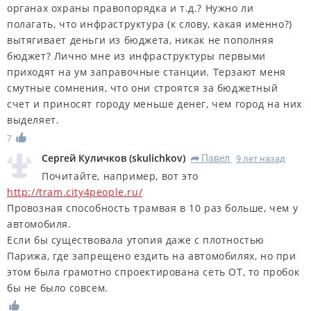
органах охраны правопорядка и т.д.? Нужно ли
полагать, что инфраструктура (к слову, какая именно?)
вытягивает деньги из бюджета, никак не пополняя
бюджет? Лично мне из инфраструктуры первыми
приходят на ум заправочные станции. Терзают меня
смутные сомнения, что они строятся за бюджетный
счет и приносят городу меньше денег, чем город на них
выделяет.
7
Сергей Куличков
(
skulichkov
)
Павел
9 лет назад
R
Почитайте, например, вот это
http://tram.city4people.ru/
Провозная способность трамвая в 10 раз больше, чем у
автомобиля.
Если бы существовала утопия даже с плотностью
Парижа, где запрещено ездить на автомобилях, но при
этом была грамотно спроектирована сеть ОТ, то пробок
бы не было совсем.