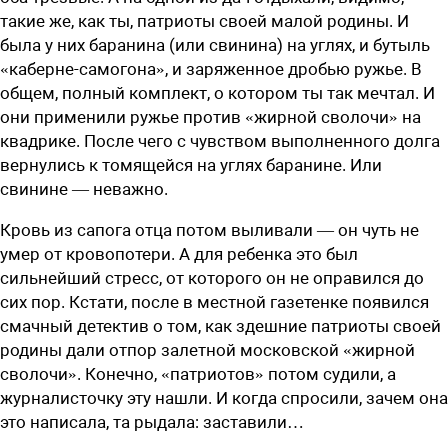
такие же, как ты, патриоты своей малой родины. И
была у них баранина (или свинина) на углях, и бутыль
«каберне-самогона», и заряженное дробью ружье. В
общем, полный комплект, о котором ты так мечтал. И
они применили ружье против «жирной сволочи» на
квадрике. После чего с чувством выполненного долга
вернулись к томящейся на углях баранине. Или
свинине — неважно.
Кровь из сапога отца потом выливали — он чуть не
умер от кровопотери. А для ребенка это был
сильнейший стресс, от которого он не оправился до
сих пор. Кстати, после в местной газетенке появился
смачный детектив о том, как здешние патриоты своей
родины дали отпор залетной московской «жирной
сволочи». Конечно, «патриотов» потом судили, а
журналисточку эту нашли. И когда спросили, зачем она
это написала, та рыдала: заставили…