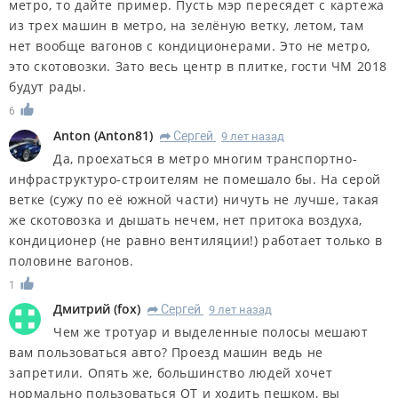
метро, то дайте пример. Пусть мэр пересядет с картежа
из трех машин в метро, на зелёную ветку, летом, там
нет вообще вагонов с кондиционерами. Это не метро,
это скотовозки. Зато весь центр в плитке, гости ЧМ 2018
будут рады.
6
Anton
(
Anton81
)
Сергей
9 лет назад
R
Да, проехаться в метро многим транспортно-
инфраструктуро-строителям не помешало бы. На серой
ветке (сужу по её южной части) ничуть не лучше, такая
же скотовозка и дышать нечем, нет притока воздуха,
кондиционер (не равно вентиляции!) работает только в
половине вагонов.
1
Дмитрий
(
fox
)
Сергей
9 лет назад
R
Чем же тротуар и выделенные полосы мешают
вам пользоваться авто? Проезд машин ведь не
запретили. Опять же, большинство людей хочет
нормально пользоваться ОТ и ходить пешком, вы