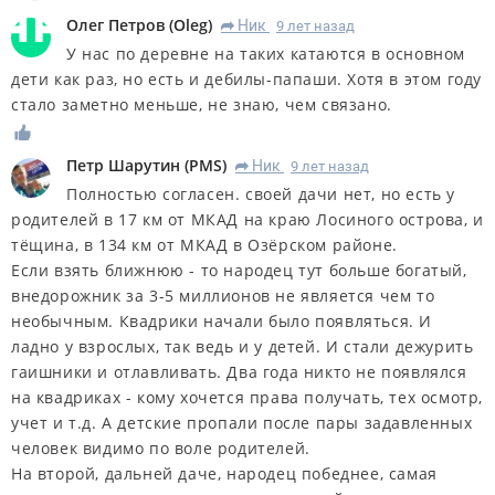
Олег Петров
(
Oleg
)
Ник
9 лет назад
R
У нас по деревне на таких катаются в основном
дети как раз, но есть и дебилы-папаши. Хотя в этом году
стало заметно меньше, не знаю, чем связано.
Петр Шарутин
(
PMS
)
Ник
9 лет назад
R
Полностью согласен. своей дачи нет, но есть у
родителей в 17 км от МКАД на краю Лосиного острова, и
тёщина, в 134 км от МКАД в Озёрском районе.
Если взять ближнюю - то народец тут больше богатый,
внедорожник за 3-5 миллионов не является чем то
необычным. Квадрики начали было появляться. И
ладно у взрослых, так ведь и у детей. И стали дежурить
гаишники и отлавливать. Два года никто не появлялся
на квадриках - кому хочется права получать, тех осмотр,
учет и т.д. А детские пропали после пары задавленных
человек видимо по воле родителей.
На второй, дальней даче, народец победнее, самая