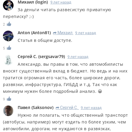
Михаил
(
login
)
9 лет назад
За деньги читать развесистую приватную
переписку? ;-)
2
Anton
(
Anton81
)
Михаил
9 лет назад
R
Статья в общем доступе.
5
Сергей С.
(
sergsavar79
)
9 лет назад
Александр, вы правы в том, что автомобилисты
вносят существенный вклад в бюджет. Но ведь и на них
тратится огромная его часть, более широкие дороги,
развязки, инфраструктура, ГИБДД и т.д. Так что как
минимум нужен более подробный анализ. 😀
9
Павел
(
Saksonov
)
Сергей С.
9 лет назад
R
Нужно ли полагать, что общественный транспорт
(автобусы, например) могут ездить по более узким, чем
автомобили, дорогам, не нуждаются в развязках,