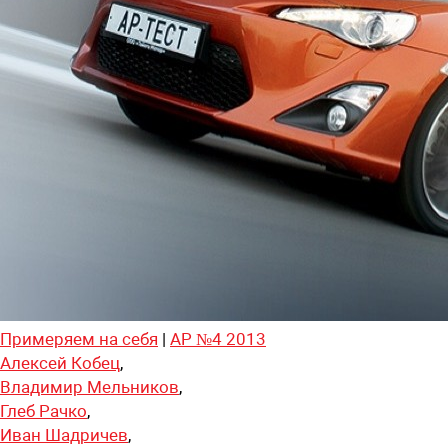
Примеряем на себя
|
АР №4 2013
Алексей Кобец
,
Владимир Мельников
,
Глеб Рачко
,
Иван Шадричев
,