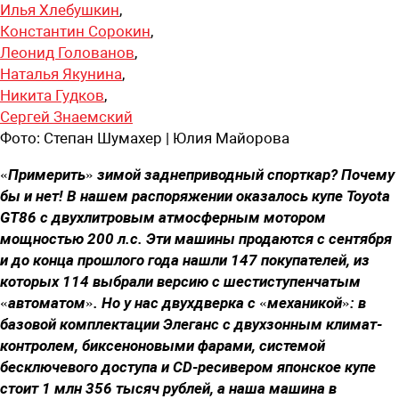
Илья Хлебушкин
,
Константин Сорокин
,
Леонид Голованов
,
Наталья Якунина
,
Никита Гудков
,
Сергей Знаемский
Фото:
Степан Шумахер | Юлия Майорова
«Примерить» зимой заднеприводный спорткар? Почему
бы и нет! В нашем распоряжении оказалось купе Toyota
GT86 с двухлитровым атмосферным мотором
мощностью 200 л.с. Эти машины продаются с сентября
и до конца прошлого года нашли 147 покупателей, из
которых 114 выбрали версию с шестиступенчатым
«автоматом». Но у нас двухдверка с «механикой»: в
базовой комплектации Элеганс с двухзонным климат-
контролем, биксеноновыми фарами, системой
бесключевого доступа и CD-ресивером японское купе
стоит 1 млн 356 тысяч рублей, а наша машина в