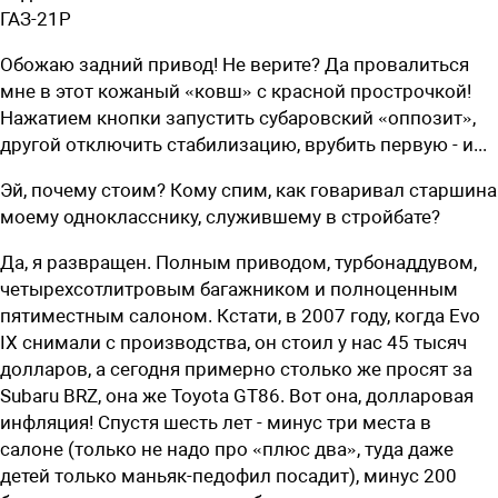
ГАЗ-21Р
Обожаю задний привод! Не верите? Да провалиться
мне в этот кожаный «ковш» с красной прострочкой!
Нажатием кнопки запустить субаровский «оппозит»,
другой отключить стабилизацию, врубить первую - и...
Эй, почему стоим? Кому спим, как говаривал старшина
моему однокласснику, служившему в стройбате?
Да, я развращен. Полным приводом, турбонаддувом,
четырехсотлитровым багажником и полноценным
пятиместным салоном. Кстати, в 2007 году, когда Evo
IX снимали с производства, он стоил у нас 45 тысяч
долларов, а сегодня примерно столько же просят за
Subaru BRZ, она же Toyota GT86. Вот она, долларовая
инфляция! Спустя шесть лет - минус три места в
салоне (только не надо про «плюс два», туда даже
детей только маньяк-педофил посадит), минус 200