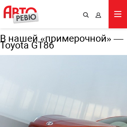
s
В нашей «примерочной» —
Toyota GT86