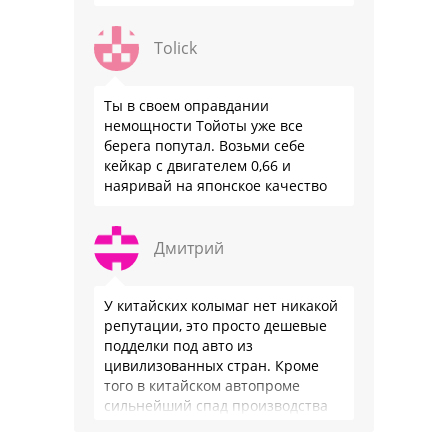
более, что китайцы просто …
Tolick
Ты в своем оправдании
немощности Тойоты уже все
берега попутал. Возьми себе
кейкар с двигателем 0,66 и
наяривай на японское качество
Дмитрий
У китайских колымаг нет никакой
репутации, это просто дешевые
подделки под авто из
цивилизованных стран. Кроме
того в китайском автопроме
сильнейший спад производства
(более 20% по итогам года)и
почти все китайские