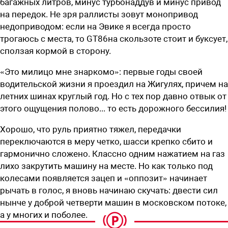
багажных литров, минус турбонаддув и минус привод
на передок. Не зря раллисты зовут монопривод
недоприводом: если на Эвике я всегда просто
трогаюсь с мес­та, то GT86на скользоте стоит и буксует,
сползая кормой в сторону.
«Это милицо мне знаркомо»: первые годы своей
водительской жизни я проездил на Жигулях, причем на
летних шинах круглый год. Но с тех пор давно отвык от
этого ощущения полово... то есть дорожного бессилия!
Хорошо, что руль приятно тяжел, передачки
переключаются в меру четко, шасси крепко сбито и
гармонично сложено. Классно одним нажатием на газ
лихо закрутить машину на месте. Но как только под
колесами появляется зацеп и «оппозит» начинает
рычать в голос, я вновь начинаю скучать: двести сил
нынче у ­доброй четверти машин в московском потоке,
а у многих и поболее.