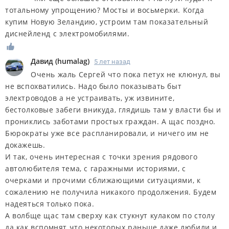
тотальному упрощению? Мосты и восьмерки. Когда
купим Новую Зеландию, устроим там показательный
диснейленд с электромобилями.
Дaвид
(
humalag
)
5 лет назад
Очень жаль Сергей что пока петух не клюнул, вы
не вспохватились. Надо было показывать быт
электроводов а не устраивать, уж извините,
бестолковые забеги вникуда, глядишь там у власти бы и
прониклись заботами простых граждан. А щас поздно.
Бюрократы уже все распланировали, и ничего им не
докажешь.
И так, очень интересная с точки зрения рядового
автолюбителя тема, с гаражными историями, с
очерками и прочими сближающими ситуациями, к
сожалению не получила никакого продолжения. Будем
надеяться только пока.
А волбще щас там сверху как стукнут кулаком по столу
да как вспомнят что некоторых раньше даже любили и