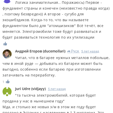
Логика занимательная.. Поражаюсь) Первое -
фундамент страны и конечен (неизвестно правда когда)
, поэтому безвреден)) А второе - сугубо для
экошибздиков. Когда-то то, что вы называете
фундаментом было для "атомшизиков" Всё течёт, все
меняется. Электромобили тоже будут развиваться и
будет развиваться технология по их утилизации
Андрей Егоров
(
ducemollari
)
Руся
5 лет назад
R
Читал, что в батарее нужных металлов побольше,
чем в иной руде — добывать из батареи может быть
выгодно, особенно если батарею при изготовлении
затачивать на переработку.
1
Juri Udre
(
vidjayy
)
5 лет назад
"та тысяча электромобилей, которая будет
продана у нас в нынешнем году"
Мда, и столько же новых э/м в этом же году будет
продано в Эстонии с населением в 1.3 миллиона. Это