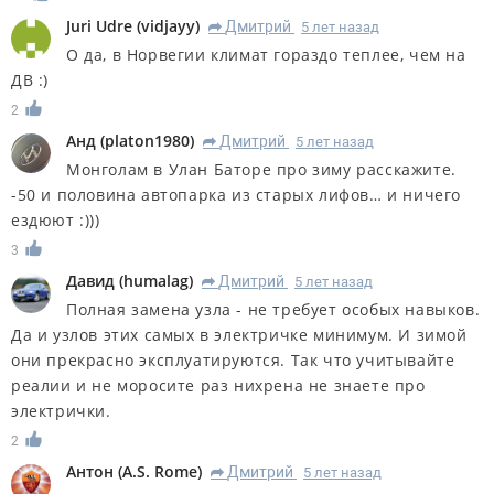
Juri Udre
(
vidjayy
)
Дмитрий
5 лет назад
R
О да, в Норвегии климат гораздо теплее, чем на
ДВ :)
2
Анд
(
platon1980
)
Дмитрий
5 лет назад
R
Монголам в Улан Баторе про зиму расскажите.
-50 и половина автопарка из старых лифов… и ничего
ездюют :)))
3
Дaвид
(
humalag
)
Дмитрий
5 лет назад
R
Полная замена узла - не требует особых навыков.
Да и узлов этих самых в электричке минимум. И зимой
они прекрасно эксплуатируются. Так что учитывайте
реалии и не моросите раз нихрена не знаете про
электрички.
2
Антон
(
A.S. Rome
)
Дмитрий
5 лет назад
R