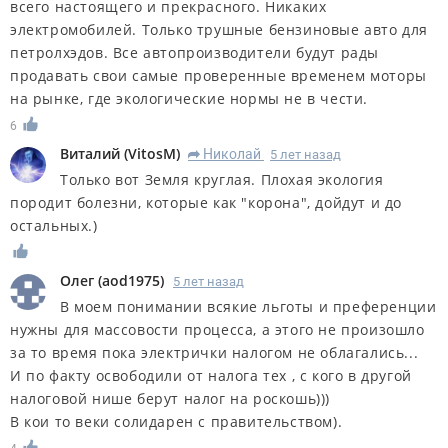
всего настоящего и прекрасного. Никаких
электромобилей. Только трушные бензиновые авто для
петролхэдов. Все автопроизводители будут рады
продавать свои самые проверенные временем моторы
на рынке, где экологические нормы не в чести.
6
Виталий
(
VitosM
)
Николай
5 лет назад
R
Только вот Земля круглая. Плохая экология
породит болезни, которые как "корона", дойдут и до
остальных.)
Олег
(
aod1975
)
5 лет назад
В моем понимании всякие льготы и преференции
нужны для массовости процесса, а этого не произошло
за то время пока электрички налогом не облагались...
И по факту освободили от налога тех , с кого в другой
налоговой нише берут налог на роскошь)))
В кои то веки солидарен с правительством).