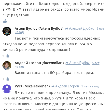
перескакивайте на безотходность ядерной, энергетики
в РФ. В РФ везут ядерные отходы со всего мира: Ирани
ещё ряд стран
Artem Bydlov
(
Artem Bydlov
)
Алексей Дюбко
5 лет
R
назад
Так вот и поинтересуетесь вопросом ядерных
отходов не из педерач первого канала и Р24, а у
жителей регионов куда их привозят!
2
Андрей Егоров
(
ducemollari
)
Artem Bydlov
5 лет
R
назад
Васян из канавы в ЯО разбирается, верим.
1
Руся
(
MikaHakkinen
)
Андрей Егоров
5 лет назад
R
Я что-то не понял про канаву.. Я вот из Москвы,
но мне понятно, что Ямал, Якутия и тп кормят всю
Россию, включая Москву и дотационные, депрессивные
города средне-русской возвышенности. Так что