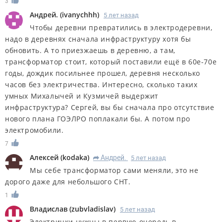
3
Андрей.
(
ivanychhh
)
5 лет назад
Чтобы деревни превратились в электродеревни,
надо в деревнях сначала инфраструктуру хотя бы
обновить. А то приезжаешь в деревню, а там,
трансформатор стоит, который поставили ещё в 60е-70е
годы, дождик посильнее прошел, деревня несколько
часов без электричества. Интересно, сколько таких
умных Михалычей и Кузмичей выдержит
инфраструктура? Сергей, вы бы сначала про отсутствие
нового плана ГОЭЛРО поплакали бы. А потом про
электромобили.
7
Алексей
(
kodaka
)
Андрей.
5 лет назад
R
Мы себе трансформатор сами меняли, это не
дорого даже для небольшого СНТ.
1
Владислав
(
zubvladislav
)
5 лет назад
Электрички нужны в первую очередь в