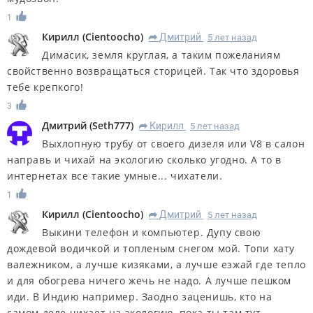
1
Кирилл
(
Cientoocho
)
Дмитрий
5 лет назад
R
Димасик, земля круглая, а таким пожеланиям
свойственно возвращаться сторицей. Так что здоровья
тебе крепкого!
3
Дмитрий
(
Seth777
)
Кирилл
5 лет назад
R
Выхлопную трубу от своего дизеля или V8 в салон
направь и чихай на экологию сколько угодно. А то в
интернетах все такие умные... чихатели.
1
Кирилл
(
Cientoocho
)
Дмитрий
5 лет назад
R
Выкини телефон и компьютер. Дупу свою
дождевой водичкой и топленым снегом мой. Топи хату
валежником, а лучше кизяками, а лучше езжай где тепло
и для обогрева ничего жечь не надо. А лучше пешком
иди. В Индию например. Заодно заценишь, кто на
самом деле чихает на экологию, пока ты там тут