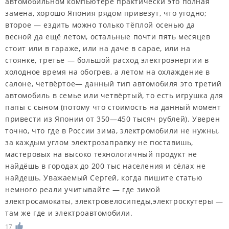
автомобильном компьютере практически это полная
замена, хорошо Япония рядом привезут, что угодно;
второе — ездить можно только тёплой осенью да
весной да ещё летом, остальные почти пять месяцев
стоит или в гараже, или на даче в сарае, или на
стоянке, третье — большой расход электроэнергии в
холодное время на обогрев, а летом на охлаждение в
салоне, четвёртое— данный тип автомобиля это третий
автомобиль в семье или четвёртый, то есть игрушка для
папы с сыном (потому что стоимость на данный момент
привести из Японии от 350—450 тысяч рублей). Уверен
точно, что где в России зима, электромобили не нужны,
за каждым углом электрозаправку не поставишь,
мастеровых на высоко технологичный продукт не
найдёшь в городах до 200 тыс населения и сёлах не
найдешь. Уважаемый Сергей, когда пишите статью
немного реали учитывайте — где зимой
электросамокаты, электровелосипеды,электроскутеры —
там же где и электроавтомобили.
17