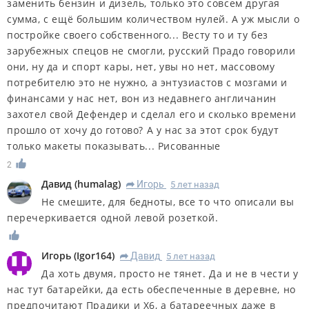
заменить бензин и дизель, только это совсем другая
сумма, с ещё большим количеством нулей. А уж мысли о
постройке своего собственного... Весту то и ту без
зарубежных спецов не смогли, русский Прадо говорили
они, ну да и спорт кары, нет, увы но нет, массовому
потребителю это не нужно, а энтузиастов с мозгами и
финансами у нас нет, вон из недавнего англичанин
захотел свой Дефендер и сделал его и сколько времени
прошло от хочу до готово? А у нас за этот срок будут
только макеты показывать... Рисованные
2
Дaвид
(
humalag
)
Игорь
5 лет назад
R
Не смешите, для бедноты, все то что описали вы
перечеркивается одной левой розеткой.
Игорь
(
Igor164
)
Дaвид
5 лет назад
R
Да хоть двумя, просто не тянет. Да и не в чести у
нас тут батарейки, да есть обеспеченные в деревне, но
предпочитают Прадики и Х6, а батареечных даже в