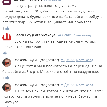
не ту страну назвали Гондурасом...
вы забыли, что в РФ добывают нефтюшку, куда ж ее
родную девать будем, если все на батарейки перейдут?
вот этих жирных котов и защищает минпромторг
3
Beach Boy
(
Lazarevskoye
)
Денис
5 лет назад
R
Всю на экспорт, так выгоднее жирным котам,
насколько я понимаю.
Максим Юдин
(
mageaster
)
Денис
5 лет назад
R
А ещё хотел бы я посмотреть на перешедшие на
батарейки лайнеры. Морские и особенно воздушные.
1
Максим Юдин
(
mageaster
)
Денис
5 лет назад
R
Ты из тех неучей, которые считают, что из нефти
только топливо гонят, а всякие полимеры берутся из
ниоткуда?