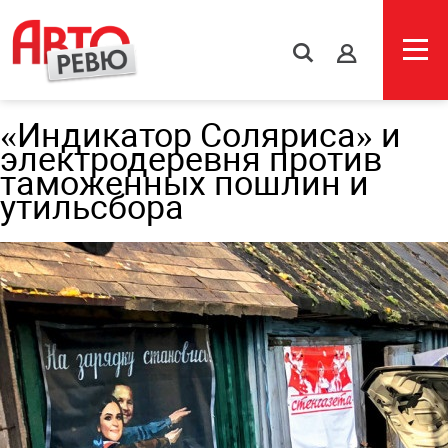
s
«Индикатор Соляриса» и
электродеревня против
таможенных пошлин и
утильсбора