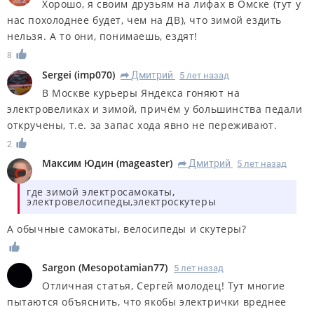
Хорошо, я своим друзьям на лифах в Омске (тут у
нас похолоднее будет, чем на ДВ), что зимой ездить
нельзя. А то они, понимаешь, ездят!
8
Sergei
(
imp070
)
Дмитрий
5 лет назад
R
В Москве курьеры Яндекса гоняют на
электровеликах и зимой, причём у большинства педали
откручены, т.е. за запас хода явно не переживают.
2
Максим Юдин
(
mageaster
)
Дмитрий
5 лет назад
R
где зимой электросамокаты,
электровелосипеды,электроскутеры
А обычные самокаты, велосипеды и скутеры?
Sargon
(
Mesopotamian77
)
5 лет назад
Отличная статья, Сергей молодец! Тут многие
пытаются объяснить, что якобы электрички вреднее