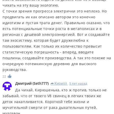
чихать на эту вашу экологию.
С точки зрения прогресса электрички это неплохо. Но
продвигать их как описано автором это конечно
идиотизм и пустая трата денег. Правильно сказано, что
есть потенциальные точки роста в мегаполисах и в
регионах с дешёвой электроэнергией. Вот и создавайте
там экосистему, которая будет дружелюбна к
пользователям. Как только их количество превысит
статистическую погрешность - вперёд, вводите
пошлины, создавайте производства. А так это похоже на
очередную потемкинскую деревню для высокого
руководства.
22
Дмитрий
(
Seth777
)
Кирилл
5 лет назад
R
Да чихай, Кирюшенька, кто ж против, только не
забывай, что от твоего V8 свинец в лёгких твоих же
деток накапливается. Короткой тебе жизни и
мучительной смерти от рака дыхательных путей,
мудозвон.