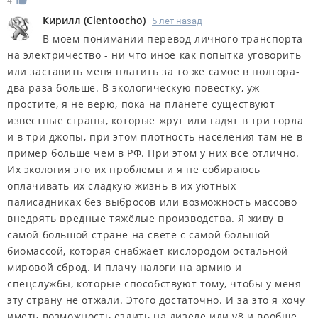
4
Кирилл
(
Cientoocho
)
5 лет назад
В моем понимании перевод личного транспорта
на электричество - ни что иное как попытка уговорить
или заставить меня платить за то же самое в полтора-
два раза больше. В экологическую повестку, уж
простите, я не верю, пока на планете существуют
известные страны, которые жрут или гадят в три горла
и в три джопы, при этом плотность населения там не в
пример больше чем в РФ. При этом у них все отлично.
Их экология это их проблемы и я не собираюсь
оплачивать их сладкую жизнь в их уютных
палисадниках без выбросов или возможность массово
внедрять вредные тяжёлые производства. Я живу в
самой большой стране на свете с самой большой
биомассой, которая снабжает кислородом остальной
мировой сброд. И плачу налоги на армию и
спецслужбы, которые способствуют тому, чтобы у меня
эту страну не отжали. Этого достаточно. И за это я хочу
иметь возможность ездить на дизеле или v8 и вообще