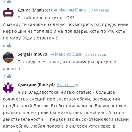
4
Денис
(
Magister
)
Максим Юдин
5 лет назад
R
Тыкай жене на кухне, ОК?
А между тыканиями советую посмотреть распределение
нефтюшки на топливо и на полимеры, хоть по РФ, хоть
по миру. Жду с ответом :)
6
Sergei
(
imp070
)
Максим Юдин
5 лет назад
R
Так ведь все знают, что полимеры просрали
давно :)
7
Дмитрий
(
Rocky4
)
5 лет назад
Я из Владивостока, читаю статью - большое
количество эмоций про электромобили, восхищений
про Дальный Восток. Вы бы приехали во Владивосток и
реально посмотрели бы жизнь электромобиля. А что в
действительности — первое это высокотехнологический
автомобиль, любая полоска в силовой установке, в