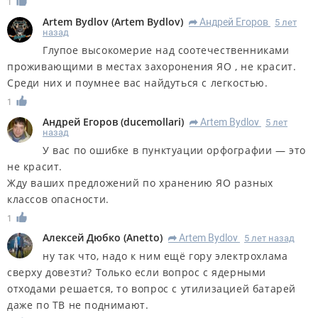
1
Artem Bydlov
(
Artem Bydlov
)
Андрей Егоров
5 лет
R
назад
Глупое высокомерие над соотечественниками
проживающими в местах захоронения ЯО , не красит.
Среди них и поумнее вас найдуться с легкостью.
1
Андрей Егоров
(
ducemollari
)
Artem Bydlov
5 лет
R
назад
У вас по ошибке в пунктуации орфографии — это
не красит.
Жду ваших предложений по хранению ЯО разных
классов опасности.
1
Алексей Дюбко
(
Anetto
)
Artem Bydlov
5 лет назад
R
ну так что, надо к ним ещё гору электрохлама
сверху довезти? Только если вопрос с ядерными
отходами решается, то вопрос с утилизацией батарей
даже по ТВ не поднимают.