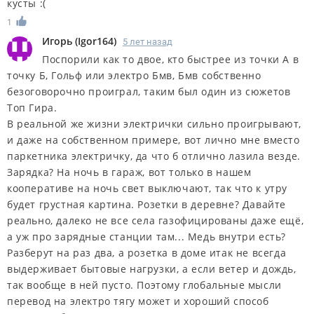
кусты :(
1
Игорь
(
Igor164
)
5 лет назад
Поспорили как то двое, кто быстрее из точки А в
точку Б, Гольф или электро Бмв, Бмв собственно
безоговорочно проиграл, таким был один из сюжетов
Топ Гира.
В реальной же жизни электрички сильно проигрывают,
и даже на собственном примере, вот лично мне вместо
паркетника электричку, да что б отлично лазила везде.
Зарядка? На ночь в гараж, вот только в нашем
кооперативе на ночь свет выключают, так что к утру
будет грустная картина. Розетки в деревне? Давайте
реально, далеко не все села газофицированы даже ещё,
а уж про зарядные станции там... Медь внутри есть?
Разберут на раз два, а розетка в доме итак не всегда
выдерживает бытовые нагрузки, а если ветер и дождь,
так вообще в ней пусто. Поэтому глобальные мысли
перевод на электро тягу может и хороший способ