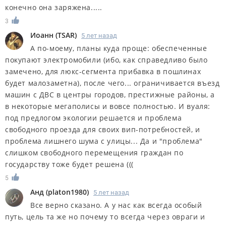
конечно она заряжена.....
3
Иоанн
(
TSAR
)
5 лет назад
А по-моему, планы куда проще: обеспеченные
покупают электромобили (ибо, как справедливо было
замечено, для люкс-сегмента прибавка в пошлинах
будет малозаметна), после чего... ограничивается въезд
машин с ДВС в центры городов, престижные районы, а
в некоторые мегаполисы и вовсе полностью. И вуаля:
под предлогом экологии решается и проблема
свободного проезда для своих вип-потребностей, и
проблема лишнего шума с улицы... Да и "проблема"
слишком свободного перемещения граждан по
государству тоже будет решена (((
5
Анд
(
platon1980
)
5 лет назад
Все верно сказано. А у нас как всегда особый
путь, цель та же но почему то всегда через овраги и