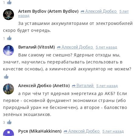
1
Artem Bydlov
(
Artem Bydlov
)
Алексей Дюбко
5 лет
R
назад
За уставшими аккумуляторами от электромобилей
скоро будет очередь.
1
Виталий
(
VitosM
)
Алексей Дюбко
5 лет назад
R
Вам самому не смешно? Ядерные отходы мы,
значит, научились перерабатывать (использовать в
качестве основы), а химический аккумулятор не можем?
Алексей Дюбко
(
Anetto
)
Виталий
5 лет назад
R
а при чём тут ядерная энергетика до АКБ? Если
первое - основной фундамент экономики страны (ибо
природный уран не бесконечен), а второе - баловство
зелёных экошизиков.
3
Руся
(
MikaHakkinen
)
Алексей Дюбко
5 лет назад
R