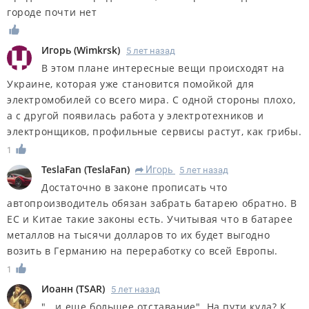
городе почти нет
Игорь
(
Wimkrsk
)
5 лет назад
В этом плане интересные вещи происходят на
Украине, которая уже становится помойкой для
электромобилей со всего мира. С одной стороны плохо,
а с другой появилась работа у электротехников и
электронщиков, профильные сервисы растут, как грибы.
1
TeslaFan
(
TeslaFan
)
Игорь
5 лет назад
R
Достаточно в законе прописать что
автопроизводитель обязан забрать батарею обратно. В
ЕС и Китае такие законы есть. Учитывая что в батарее
металлов на тысячи долларов то их будет выгодно
возить в Германию на переработку со всей Европы.
1
Иоанн
(
TSAR
)
5 лет назад
"...и еще большее отставание". На пути куда? К