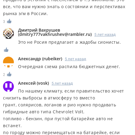
все, что вам нужно знать о состоянии и перспективах
рынка э/м в России.
3
Дмитрий Вахрушев
(
dmitry777vakhrushev@rambler.ru
)
5 лет назад
Это не Росия предлагает а жадобы сионисты.
Александр
(
rubeiker
)
5 лет назад
Очередная схема распила бюджетных денег.
2
Алексей
(
vosk
)
5 лет назад
По нашему климату, если правительство хочет
снизить выбросы в атмосферу то вместо
грант, солярисов, логанов и рио нужно продавать
гибридные авто типа Chevrolet Volt.
топливо - бензин, при пустой батарейке авто не
встанет.
по городу можно перемещаться на батарейке, если