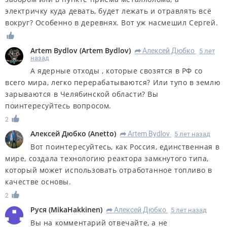
электричку куда девать, будет лежать и отравлять всё
вокруг? Особенно в деревнях. Вот уж насмешил Сергей.
Artem Bydlov
(
Artem Bydlov
)
Алексей Дюбко
5 лет
R
назад
А ядерные отходы , которые свозятся в РФ со
всего мира, легко перерабатываются? Или тупо в землю
зарываются в Челябинской области? Вы
поинтересуйтесь вопросом.
2
Алексей Дюбко
(
Anetto
)
Artem Bydlov
5 лет назад
R
Вот поинтересуйтесь, как Россия, единственная в
мире, создала технологию реактора замкнутого типа,
который может использовать отработанное топливо в
качестве основы.
2
Руся
(
MikaHakkinen
)
Алексей Дюбко
5 лет назад
R
Вы на комментарий отвечайте, а не