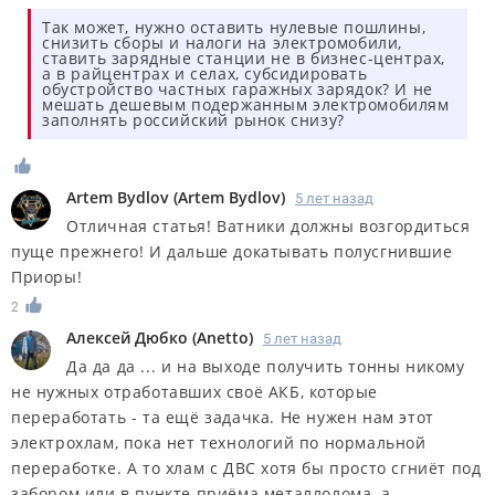
Так может, нужно оставить нулевые пошлины,
снизить сборы и налоги на электромобили,
ставить зарядные станции не в бизнес-центрах,
а в райцентрах и селах, субсидировать
обустройство частных гаражных зарядок? И не
мешать дешевым подержанным электромобилям
заполнять российский рынок снизу?
Artem Bydlov
(
Artem Bydlov
)
5 лет назад
Отличная статья! Ватники должны возгордиться
пуще прежнего! И дальше докатывать полусгнившие
Приоры!
2
Алексей Дюбко
(
Anetto
)
5 лет назад
Да да да ... и на выходе получить тонны никому
не нужных отработавших своё АКБ, которые
переработать - та ещё задачка. Не нужен нам этот
электрохлам, пока нет технологий по нормальной
переработке. А то хлам с ДВС хотя бы просто сгниёт под
забором или в пункте приёма металлолома, а