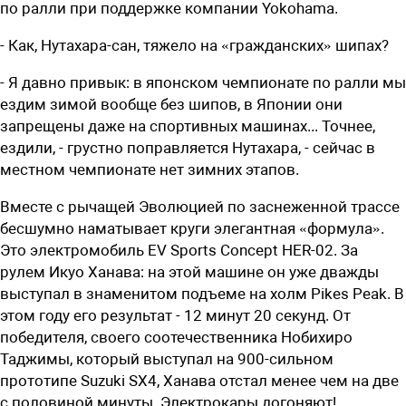
по ралли при поддержке компании Yokohama.
- Как, Нутахара-сан, тяжело на «гражданских» шипах?
- Я давно привык: в японском чемпионате по ралли мы
ездим зимой вообще без шипов, в Японии они
запрещены даже на спортивных машинах... Точнее,
ездили, - грустно поправляется Нутахара, - сейчас в
местном чемпионате нет зимних этапов.
Вместе с рычащей Эволюцией по заснеженной трассе
бесшумно наматывает круги элегантная «формула».
Это электромобиль EV Sports Concept HER-02. За
рулем Икуо Ханава: на этой машине он уже дважды
выступал в знаменитом подъеме на холм Pikes Peak. В
этом году его результат - 12 минут 20 секунд. От
победителя, своего соотечественника Нобихиро
Таджимы, который выступал на 900-сильном
прототипе Suzuki SX4, Ханава отстал менее чем на две
с половиной минуты. Электрокары догоняют!