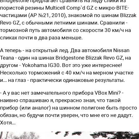
Bridgestone предлагает сравнить на льду слики из
пористой резины Multicell Comp`d GZ с микро-BITE-
частицами (АР №21, 2010), знакомой по шинам Blizzak
Revo GZ, с обычными летними шинами. Сравнили -
тормозной путь автомобиля со скорости 30 км/ч на
сликах почти в два раза меньше.
А теперь - на открытый лед. Два автомобиля Nissan
Teana - один на шинах Bridgestone Blizzak Revo GZ, на
другом - Yokohama IG30. Вот это уже интереснее!
Несколько торможений с 40 км/ч на мерном участке
и... на глаз - практически одинаковые результаты.
- А у вас нет замечательного прибора VBox Mini? -
наивно спрашиваю я, прекрасно зная, что такой
прибор (или аналог) на шинном полигоне быть просто
обязан, но будучи почти уверен, что мне его не дадут.
Хотя...