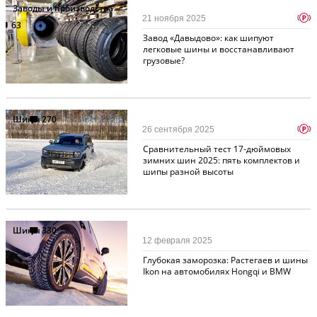
Заводы и производства
p
21 ноября 2025
63
Завод «Давыдово»: как шипуют
легковые шины и восстанавливают
грузовые?
Шины
270
p
26 сентября 2025
Сравнительный тест 17-дюймовых
зимних шин 2025: пять комплектов и
шипы разной высоты
Шины
330
12 февраля 2025
Глубокая заморозка: Растегаев и шины
Ikon на автомобилях Hongqi и BMW