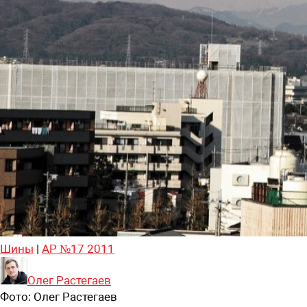
Шины
|
АР №17 2011
Олег Растегаев
Фото:
Олег Растегаев