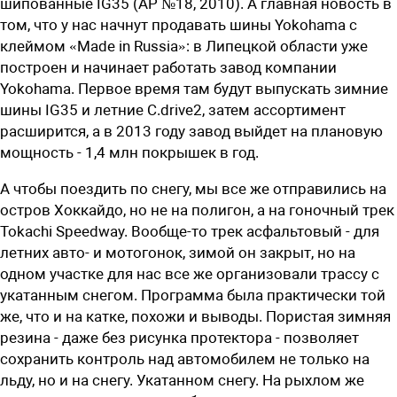
шипованные IG35 (АР №18, 2010). А главная новость в
том, что у нас начнут продавать шины Yokohama с
клеймом «Made in Russia»: в Липецкой области уже
построен и начинает работать завод компании
Yokohama. Первое время там будут выпускать зимние
шины IG35 и летние C.drive2, затем ассортимент
расширится, а в 2013 году завод выйдет на плановую
мощность - 1,4 млн покрышек в год.
А чтобы поездить по снегу­, мы все же отправились на
остров Хоккайдо, но не на полигон, а на гоночный трек
Tokachi Speedway. Вообще-то трек асфальтовый - для
летних авто- и мотогонок, зимой он закрыт, но на
одном участке для нас все же организовали трассу с
укатанным снегом. Программа была практически той
же, что и на катке, похожи и выводы. Пористая зимняя
резина - даже без рисунка протектора - позволяет
сохранить контроль над автомобилем не только на
льду, но и на снегу. Укатанном снегу. На рыхлом же