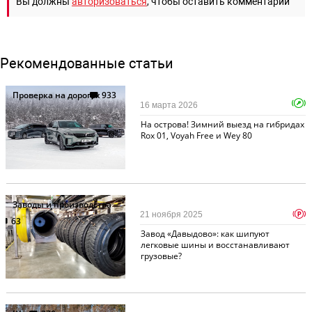
Вы должны
авторизоваться
, чтобы оставить комментарий
Рекомендованные статьи
Проверка на дорогах
933
16 марта 2026
На острова! Зимний выезд на гибридах
Rox 01, Voyah Free и Wey 80
Заводы и производства
p
21 ноября 2025
63
Завод «Давыдово»: как шипуют
легковые шины и восстанавливают
грузовые?