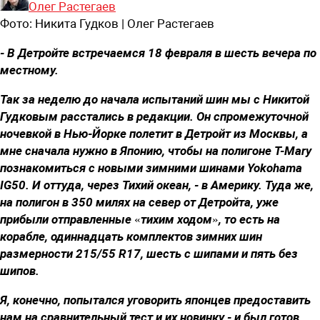
Олег Растегаев
Фото:
Никита Гудков | Олег Растегаев
- В Детройте встречаемся 18 февраля в шесть вечера по
местному.
Так за неделю до начала испытаний шин мы с Никитой
Гудковым расстались в редакции. Он спромежуточной
ночевкой в Нью-Йорке полетит в Детройт из Москвы, а
мне сначала нужно в Японию, чтобы на полигоне T-Mary
познакомиться с новыми зимними шинами Yokohama
IG50. И оттуда, через Тихий океан, - в Америку. Туда же,
на полигон в 350 милях на север от Детройта, уже
прибыли отправленные «тихим ходом», то есть на
корабле, одиннадцать комплектов зимних шин
размерности 215/55 R17, шесть с шипами и пять без
шипов.
Я, конечно, попытался уговорить японцев предоставить
нам на сравнительный тест и их новинку - и был готов