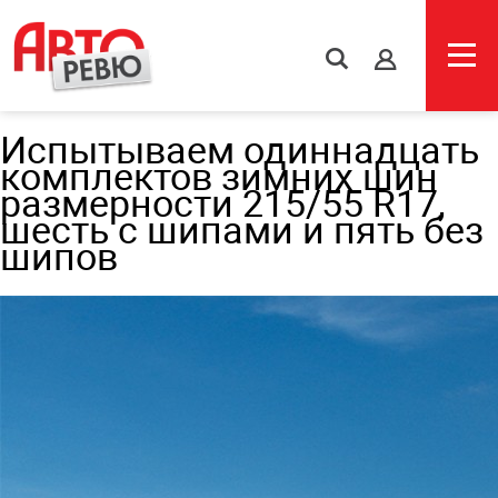
s
Испытываем одиннадцать
комплектов зимних шин
размерности 215/55 R17,
шесть с шипами и пять без
шипов