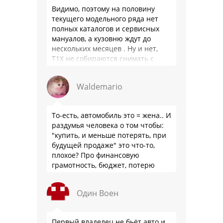
Видимо, поэтому на половину
текущего модельного ряда нет
полных каталогов и сервисных
мануалов, а кузовню ждут до
нескольких месяцев . Ну и нет,
Т1Х не собираются снимать с
производства, потому что за 10
лет …
Waldemario
То-есть, автомобиль это = жена.. И
раздумья человека о том чтобы:
"купить, и меньше потерять, при
будущей продаже" это что-то,
плохое? Про финансовую
грамотность, бюджет, потерю
стоимости товара на дистанции,
слышали?
Один Воен
Первый владелец не бьёт авто и