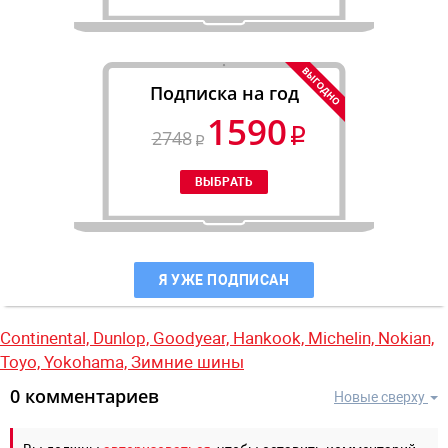
Подписка на год
1590
2748
Я УЖЕ ПОДПИСАН
Continental,
Dunlop,
Goodyear,
Hankook,
Michelin,
Nokian,
Toyo,
Yokohama,
Зимние шины
0 комментариев
Новые сверху