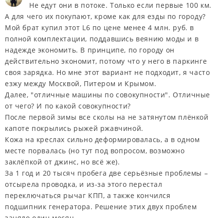
Не едут они в потоке. Только если первые 100 км.
А для чего их покупают, кроме как для езды по городу?
Мой брат купил этот L6 по цене менее 4 млн. руб. в
полной комплектации, поддавшись веянию моды и в
надежде экономить. В принципе, по городу он
действительно экономит, потому что у него в паркинге
своя зарядка. Но мне этот вариант не подходит, я часто
езжу между Москвой, Питером и Крымом.
Далее, "отличные машины по совокупности". Отличные
от чего? И по какой совокупности?
После первой зимы все сколы на не затянутом плёнкой
капоте покрылись рыжей ржавчиной.
Кожа на креслах сильно деформировалась, а в одном
месте порвалась (но тут под вопросом, возможно
заклёпкой от джинс, но всё же).
За 1 год и 20 тысяч пробега две серьёзные проблемы –
отсырела проводка, и из-за этого перестал
переключаться рычаг КПП, а также кончился
подшипник генератора. Решение этих двух проблем
заняло один месяц.