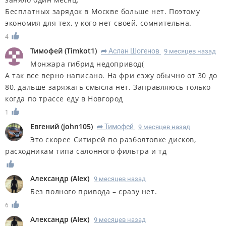
Бесплатных зарядок в Москве больше нет. Поэтому
экономия для тех, у кого нет своей, сомнительна.
4
Тимофей
(
Timkot1
)
Аслан Шогенов
9 месяцев назад
R
Монжара гибрид недопривод(
А так все верно написано. На фри езжу обычно от 30 до
80, дальше заряжать смысла нет. Заправляюсь только
когда по трассе еду в Новгород
1
Евгений
(
john105
)
Тимофей
9 месяцев назад
R
Это скорее Ситирей по разболтовке дисков,
расходникам типа салонного фильтра и тд
Александр
(
AIex
)
9 месяцев назад
Без полного привода – сразу нет.
6
Александр
(
AIex
)
9 месяцев назад