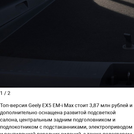
1
/
2
Топ-версия Geely EX5 EM-i Max стоит
3,87 млн рублей
и
дополнительно оснащена развитой подсветкой
салона, центральным задним подголовником и
подлокотником с подстаканниками,
электроприводом
и вентиляцией передних
сидений, а также
подогревом