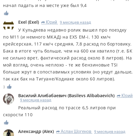
начал падать и на месте уже был 9,4
Exel
(
Exel
)
Юрий
9 месяцев назад
R
У Кульдяева недавно ролик вышел про поездку
по М11 (и немного МКАД) на EX5 EM-i. 130 км/ч
крейсерская, 117 км/ч средняя, 7,8 расход по бортовику.
Бака в итоге чуть больше, чем на 600 км хватило (т.е. БК
не сильно врет, фактический расход около 8 литров). На
мой взгляд, очень неплохо - те же бензиновые TSI
больше жрут в сопоставимых условиях (но уедут дальше,
так как бак на Тигуане/Кодиаке около 60 литров).
3
Василий Алибабаевич
(
Basilevs Alibabaevich
)
Юрий
R
9 месяцев назад
Реальный расход по трассе 6,5 литров при
скорости 110
Александр
(
AIex
)
Аслан Шогенов
9 месяцев назад
R