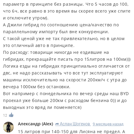
параметр в принципе без разницы. Что 5 часов до 100,
что 6ч, все равно в это время вы скорее всего уже спите
и отключите утром).
А Джили гибрид по соотношению цена/качество по
параллельному импорту был вне конкуренции.
С такой ценой уже не так привлекательно, но в целом
это отличный авто в принципе.
По расходу: товарищи никогда не ездившие на
гибридах, прекращайте писать про 15литров на 100км)))
Логика езды на гибридах принципиально отличается от
двс, не надо рассказывать что все тут эксплуатируют
машины исключительно на скорости 200км/ч с утра до
вечера 1000км без остановки.
Вот например с понедельника по вечер среды наш BYD
проехал уже больше 200км с расходом бензина 0)) и до
выходных это вряд ли поменяется)
12
Александр
(
AIex
)
Аслан Шогенов
9 месяцев назад
R
15 литров при 140-150 для Лисяна не предел. А