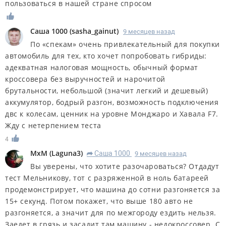
пользоваться в нашей стране спросом
Саша 1000
(
sasha_gainut
)
9 месяцев назад
По «спекам» очень привлекательный для покупки
автомобиль для тех, кто хочет попробовать гибриды:
адекватная налоговая мощность, обычный формат
кроссовера без выручностей и нарочитой
брутальности, небольшой (значит легкий и дешевый)
аккумулятор, бодрый разгон, возможность подключения
двс к колесам, ценник на уровне Монджаро и Хавала F7.
Жду с нетерпением теста
4
MxM
(
Laguna3
)
Саша 1000
9 месяцев назад
R
Вы уверены, что хотите разочароваться? Отдадут
тест Мельникову, тот с разряженной в ноль батареей
продемонстрирует, что машина до сотни разгоняется за
15+ секунд. Потом покажет, что выше 180 авто не
разгоняется, а значит для по межгороду ездить нельзя.
Заедет в грязь и засадит там машину - недокроссовер. С