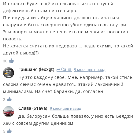
И сколько будет ещё использоваться этот тупой
дефективный штамп интерьера.
Почему для китайцев машины должны отличаться
снаружи и быть совершенно убого одинаковы внутри.
Эти вопросы можно переносить не меняя из новости в
новость.
Не хочется считать их недоразв … недалекими, но какой
другой вывод)?)
30
Гришаня
(
lexxgt
)
Саня
9 месяцев назад
R
Ну это каждому свое. Мне, например, такой стиль
салона сейчас очень нравится.. этакий лаконичный
минимализм. На счёт баранки, да, согласен.
2
Слава
(
S1ava
)
9 месяцев назад
Да, белорусам больше повезло, у них есть Белджи
Х80 с совсем другим ценником.
5