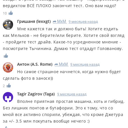
вердиктом ВСЁ ПЛОХО закончит тест. Оно вам надо?
10
Гришаня
(
lexxgt
)
MxM
9 месяцев назад
R
Мне кажется так и должно быть! Хотите ездить
как Мельков - не берите/или берите. Хотите свой взгляд
- пройдите тест драйв. Какое-то усредненное мнение -
посмотрите Тычинина. Думаю тест отдадут Голованову.
Антон
(
A.S. Rome
)
MxM
9 месяцев назад
R
Но самое страшное начнется, когда нужно будет
сделать фото в заносе))
2
Tagir Zagirov
(
Taga
)
9 месяцев назад
Вполне приятная простая машина, хоть и гибрид.
Без лишних понтов и бутафории. Это к тому, что со
мной все активно спорили, убеждая, что кроме Джетура
за +/- 3.5 млн покупать вообще нечего :)