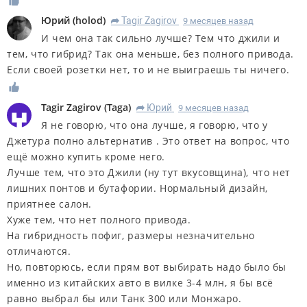
Юрий
(
holod
)
Tagir Zagirov
9 месяцев назад
R
И чем она так сильно лучше? Тем что джили и
тем, что гибрид? Так она меньше, без полного привода.
Если своей розетки нет, то и не выиграешь ты ничего.
Tagir Zagirov
(
Taga
)
Юрий
9 месяцев назад
R
Я не говорю, что она лучше, я говорю, что
у
Джетура полно альтернатив
. Это ответ на вопрос, что
ещё можно купить кроме него.
Лучше тем, что это Джили (ну тут вкусовщина), что нет
лишних понтов и бутафории. Нормальный дизайн,
приятнее салон.
Хуже тем, что нет полного привода.
На гибридность пофиг, размеры незначительно
отличаются.
Но, повторюсь, если прям вот выбирать надо было бы
именно из китайских авто в вилке 3-4 млн, я бы всё
равно выбрал бы или Танк 300 или Монжаро.