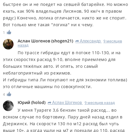
быстрее он и не поедет на севшей батарейке. Но можно
ехать, как 90% владельцев Лисянов, 90 км/ч в правом
ряду:) Конечно, логика отличается, никто же не спорит.
Вот только мне такая "логика" ни к чему.
1
Аслан Шогенов
(
shogen21
)
Александр
9 месяцев
R
назад
По трассе гибриды едут в потоке 110-130, и на
этих скоростях расход 9-10, вполне приемлемо для
больших тяжёлых авто. И опять, это самый
неблагоприятный из режимов.
И гибриды типа Ли покупают не для экономии топлива)
это отличные машины по совокупности.
4
Юрий
(
holod
)
Аслан Шогенов
9 месяцев назад
R
У меня Туареге 3,6 бензин такой расход... во
всяком случае по бортовику. Пару дней назад ездил в
Дзержинск. На скорости 130 по м12 расход был чуть
выше 10+, а когда ушли на м7 и поехали до 110, расход