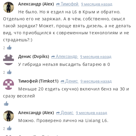
Александр
(
AIex
)
Тимофей
9 месяцев назад
R
Не было. Но я ездил на L6 в Крым и обратно.
Отдельно его не заряжал. А в чём, собственно, смысл
такой зарядки? Может, проще взять дизель, а не делать
вид, что приобщился к современным технологиям и не
страдаешь?:)
2
Денис
(
Dvpiks
)
Александр
9 месяцев назад
R
У гибрида нельзя высадить батарею в 0
2
Тимофей
(
Timkot1
)
Денис
9 месяцев назад
R
Меньше 20 ездить скучно) включил бенз на 30 и
сразу веселей
Александр
(
AIex
)
Денис
9 месяцев назад
R
Можно. Проверено лично на Lixiang L6.
2