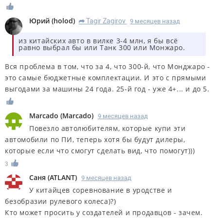
Юрий
(
holod
)
Tagir Zagirov
9 месяцев назад
R
из китайских авто в вилке 3-4 млн, я бы всё
равно выбрал бы или Танк 300 или Монжаро.
Вся проблема в том, что за 4, что 300-й, что Монджаро -
это самые бюджетные комплектации. И это с прямыми
выгодами за машины 24 года. 25-й год - уже 4+... и до 5.
Marcado
(
Marcado
)
9 месяцев назад
Повезло автолюбителям, которые купи эти
автомобили по ПИ, теперь хотя бы будут дилеры,
которые если что смогут сделать вид, что помогут)))
3
Саня
(
ATLANT
)
9 месяцев назад
У китайцев соревнование в уродстве и
безобразии рулевого колеса)?)
Кто может просить у создателей и продавцов - зачем.