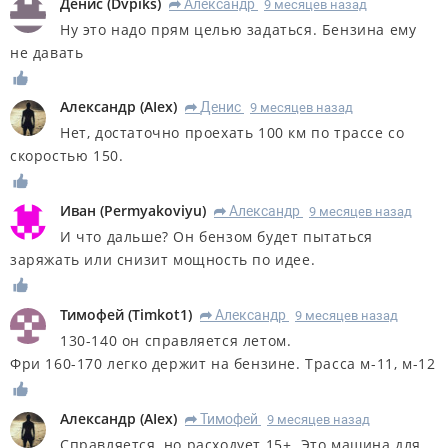
Денис
(
Dvpiks
)
Александр
9 месяцев назад
R
Ну это надо прям целью задаться. Бензина ему
не давать
Александр
(
AIex
)
Денис
9 месяцев назад
R
Нет, достаточно проехать 100 км по трассе со
скоростью 150.
Иван
(
Permyakoviyu
)
Александр
9 месяцев назад
R
И что дальше? Он бензом будет пытаться
заряжать или снизит мощность по идее.
Тимофей
(
Timkot1
)
Александр
9 месяцев назад
R
130-140 он справляется летом.
Фри 160-170 легко держит на бензине. Трасса м-11, м-12
Александр
(
AIex
)
Тимофей
9 месяцев назад
R
Справляется, но расходует 15+. Это машина для