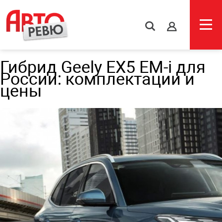
s
Гибрид Geely EX5 EM-i для
России: комплектации и
цены