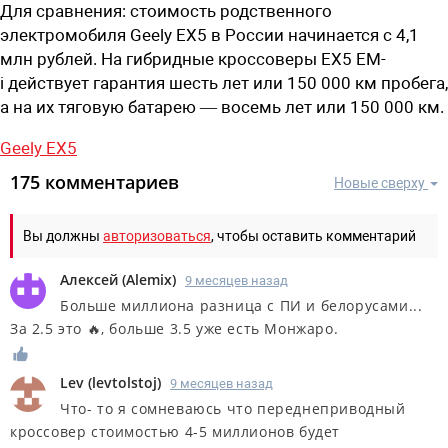
Для сравнения: стоимость родственного
электромобиля
Geely EX5
в России начинается с 4,1
млн рублей. На гибридные кроссоверы
EX5 EM-
i
действует гарантия шесть
лет или 150 000 км пробега,
а на их тяговую батарею — восемь лет или 150 000 км.
Geely EX5
175 комментариев
Новые сверху
Вы должны
авторизоваться
, чтобы оставить комментарий
Алексей
(
Alemix
)
9 месяцев назад
Больше миллиона разница с ПИ и белорусами...
За 2.5 это 🔥, больше 3.5 уже есть Монжаро.
Lev
(
levtolstoj
)
9 месяцев назад
Что- то я сомневаюсь что переднеприводный
кроссовер стоимостью 4-5 миллионов будет