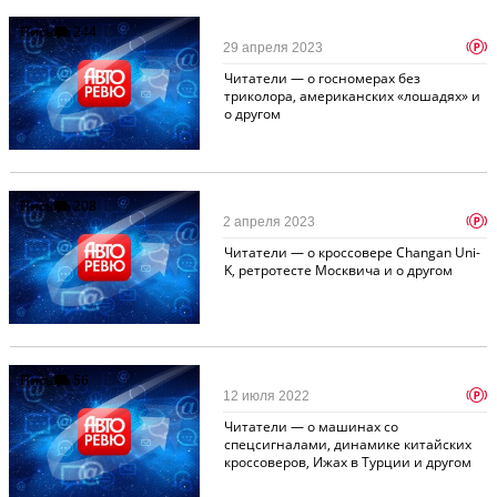
Письма
244
p
29 апреля 2023
Читатели — о госномерах без
триколора, американских «лошадях» и
о другом
Письма
208
p
2 апреля 2023
Читатели — о кроссовере Changan Uni-
K, ретротесте Москвича и о другом
Письма
56
p
12 июля 2022
Читатели — о машинах со
спецсигналами, динамике китайских
кроссоверов, Ижах в Турции и другом