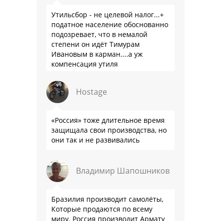
Утильсбор - не целевой налог...+
податное население обоснованно
подозревает, что в немалой
степени он идёт Тимурам
Ивановым в карман....а уж
компенсация утиля
производителям настолько мутна,
что прям эталон коррупции
Hostage
«Россия» тоже длительное время
защищала свои производства, но
они так и не развивались
Владимир Шапошников
Бразилия производит самолёты,
Которые продаются по всему
миру. Россия производит Армату