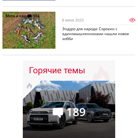
Мото и квадро
104
p
9 июня 2020
Эндуро для народа: Сорокин с
единомышленниками нашли новое
хобби
Горячие темы
189