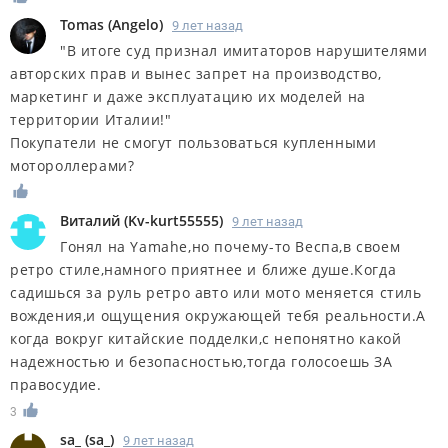
Tomas
(
Angelo
)
9 лет назад
"В итоге суд признал имитаторов нарушителями
авторских прав и вынес запрет на производство,
маркетинг и даже эксплуатацию их моделей на
территории Италии!"
Покупатели не смогут пользоваться купленными
мотороллерами?
Виталий
(
Kv-kurt55555
)
9 лет назад
Гонял на Yamahe,но почему-то Веспа,в своем
ретро стиле,намного приятнее и ближе душе.Когда
садишься за руль ретро авто или мото меняется стиль
вождения,и ощущения окружающей тебя реальности.А
когда вокруг китайские подделки,с непонятно какой
надежностью и безопасностью,тогда голосоешь ЗА
правосудие.
3
sa_
(
sa_
)
9 лет назад