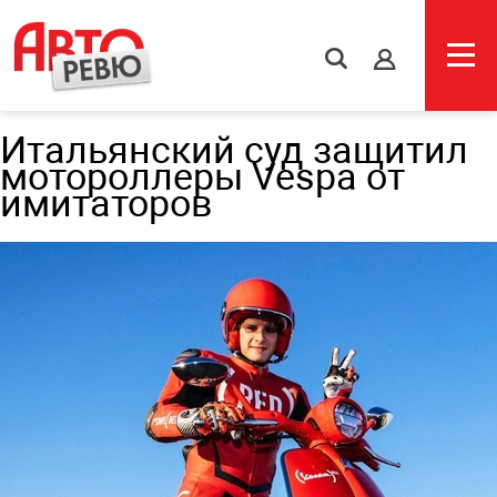
s
Итальянский суд защитил
мотороллеры Vespa от
имитаторов