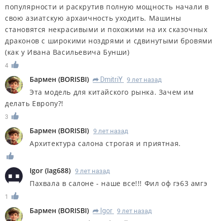
популярности и раскрутив полную мощность начали в
свою азиатскую архаичность уходить. Машины
становятся некрасивыми и похожими на их сказочных
драконов с широкими ноздрями и сдвинутыми бровями
(как у Ивана Васильевича Бунши)
4
Бармен
(
BORISBI
)
DmitriY
9 лет назад
R
Эта модель для китайского рынка. Зачем им
делать Европу?!
3
Бармен
(
BORISBI
)
9 лет назад
Архитектура салона строгая и приятная.
Igor
(
Iag688
)
9 лет назад
Пахвала в салоне - наше все!!! Фил оф гэ63 амгэ
1
Бармен
(
BORISBI
)
Igor
9 лет назад
R