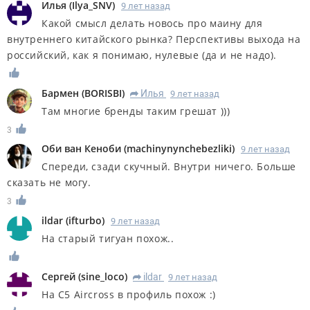
Илья
(
Ilya_SNV
)
9 лет назад
Какой смысл делать новось про маину для
внутреннего китайского рынка? Перспективы выхода на
российский, как я понимаю, нулевые (да и не надо).
Бармен
(
BORISBI
)
Илья
9 лет назад
R
Там многие бренды таким грешат )))
3
Оби ван Кеноби
(
machinynynchebezliki
)
9 лет назад
Спереди, сзади скучный. Внутри ничего. Больше
сказать не могу.
3
ildar
(
ifturbo
)
9 лет назад
На старый тигуан похож..
Сергей
(
sine_loco
)
ildar
9 лет назад
R
На C5 Aircross в профиль похож :)