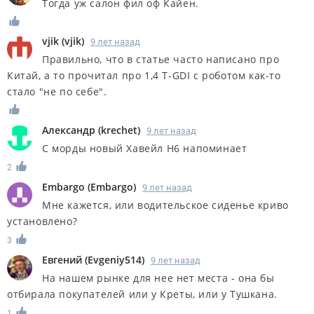
Тогда уж салон фил оф Кайен.
vjik
(
vjik
)
9 лет назад
Правильно, что в статье часто написано про
Китай, а то прочитал про 1,4 T-GDI с роботом как-то
стало "не по себе".
Александр
(
krechet
)
9 лет назад
C морды новый Хавейл Н6 напоминает
2
Embargo
(
Embargo
)
9 лет назад
Мне кажется, или водительское сиденье криво
установлено?
3
Евгений
(
Evgeniy514
)
9 лет назад
На нашем рынке для нее нет места - она бы
отбирала покупателей или у Креты, или у Тушкана.
1