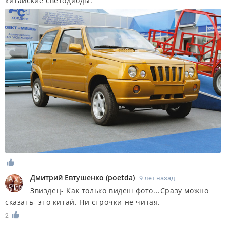
китайские светодиоды.
Дмитрий Евтушенко
(
poetda
)
9 лет назад
Звиздец- Как только видеш фото...Сразу можно
сказать- это китай. Ни строчки не читая.
2