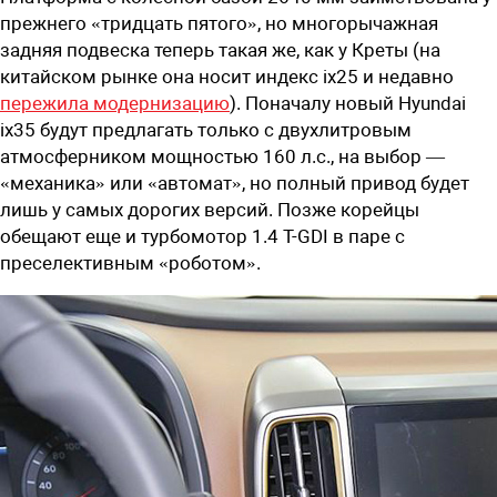
прежнего «тридцать пятого», но многорычажная
задняя подвеска теперь такая же, как у Креты (на
китайском рынке она носит индекс ix25 и недавно
пережила модернизацию
). Поначалу новый Hyundai
ix35 будут предлагать только с двухлитровым
атмосферником мощностью 160 л.с., на выбор —
«механика» или «автомат», но полный привод будет
лишь у самых дорогих версий. Позже корейцы
обещают еще и турбомотор 1.4 T-GDI в паре с
преселективным «роботом».