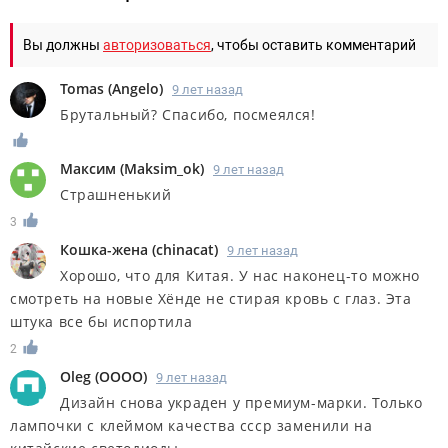
Вы должны
авторизоваться
, чтобы оставить комментарий
Tomas
(
Angelo
)
9 лет назад
Брутальный? Спасибо, посмеялся!
Максим
(
Maksim_ok
)
9 лет назад
Страшненький
3
Кошка-жена
(
chinacat
)
9 лет назад
Хорошо, что для Китая. У нас наконец-то можно
смотреть на новые Хёнде не стирая кровь с глаз. Эта
штука все бы испортила
2
Oleg
(
OOOO
)
9 лет назад
Дизайн снова украден у премиум-марки. Только
лампочки с клеймом качества ссср заменили на