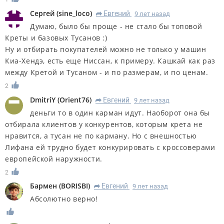
Сергей
(
sine_loco
)
Евгений
9 лет назад
R
Думаю, было бы проще - не стало бы топовой
Креты и базовых Тусанов :)
Ну и отбирать покупателей можно не только у машин
Киа-Хендэ, есть еще Ниссан, к примеру. Кашкай как раз
между Кретой и Тусаном - и по размерам, и по ценам.
2
DmitriY
(
Orient76
)
Евгений
9 лет назад
R
деньги то в один карман идут. Наоборот она бы
отбирала клиентов у конкурентов, которым крета не
нравится, а тусан не по карману. Но с внешностью
Лифана ей трудно будет конкурировать с кроссоверами
европейской наружности.
2
Бармен
(
BORISBI
)
Евгений
9 лет назад
R
Абсолютно верно!