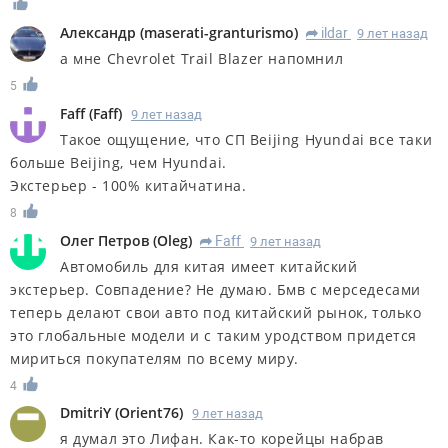
Александр
(
maserati-granturismo
)
ildar
9 лет назад
R
а мне Chevrolet Trail Blazer напомнил
5
Faff
(
Faff
)
9 лет назад
Такое ощущение, что СП Beijing Hyundai все таки
больше Beijing, чем Hyundai.
Экстерьер - 100% китайчатина.
8
Олег Петров
(
Oleg
)
Faff
9 лет назад
R
Автомобиль для китая имеет китайский
экстерьер. Совпадение? Не думаю. Бмв с мерседесами
теперь делают свои авто под китайский рынок, только
это глобальные модели и с таким уродством придется
мириться покупателям по всему миру.
4
DmitriY
(
Orient76
)
9 лет назад
я думал это Лифан. Как-то корейцы набрав