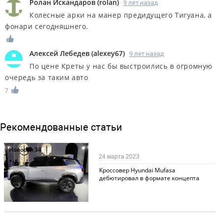
Ролан Искандаров
(
rolan
)
9 лет назад
Колесные арки на манер предидущего Тигуана, а
фонари сегодняшнего.
Алексей Лебедев
(
alexey67
)
9 лет назад
По цене Креты у нас бы выстроились в огромную
очередь за таким авто
7
Рекомендованные статьи
Новости
34
24 марта 2023
Кроссовер Hyundai Mufasa
дебютировал в формате концепта