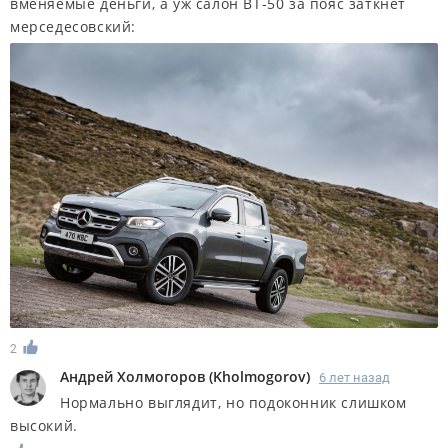
вменяемые деньги, а уж салон ВТ-50 за пояс заткнёт
мерседесовский:
2
Андрей Холмогоров
(
Kholmogorov
)
6 лет назад
Нормально выглядит, но подоконник слишком
высокий.