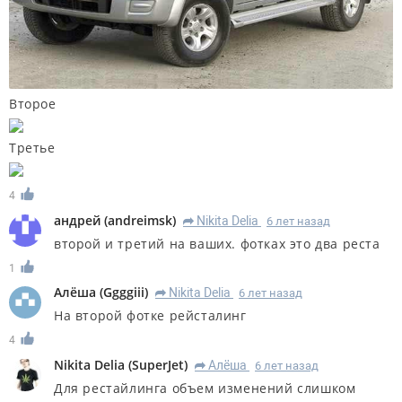
Второе
Третье
4
андрей
(
andreimsk
)
Nikita Delia
6 лет назад
R
второй и третий на ваших. фотках это два реста
1
Алёша
(
Ggggiii
)
Nikita Delia
6 лет назад
R
На второй фотке рейсталинг
4
Nikita Delia
(
SuperJet
)
Алёша
6 лет назад
R
Для рестайлинга объем изменений слишком