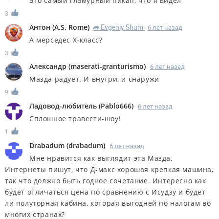
Это самый гламурный пикап, что я видел
3
Антон
(
A.S. Rome
)
Evgeniy Shum
6 лет назад
R
А мерседес Х-класс?
3
Александр
(
maserati-granturismo
)
6 лет назад
Мазда радует. И внутри, и снаружи
9
Ладовод-любитель
(
Pablo666
)
6 лет назад
Сплошное травести-шоу!
1
Drabadum
(
drabadum
)
6 лет назад
Мне нравится как выглядит эта Мазда.
Интернеты пишут, что Д-макс хорошая крепкая машина,
так что должно быть годное сочетание. Интересно как
будет отличаться цена по сравнению с Исудзу и будет
ли полуторная кабина, которая выгодней по налогам во
многих странах?