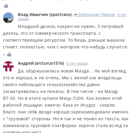
Влад Иванчин
(
spectrans
)
Александр Чернов
6 лет
R
назад
Младший дизель нахрен не нужен. 3 литровый
дизель, это от коммерческого транспорта, с
соответствующим ресурсом. То бишь, раньше машина
сгниет, полностью, чем с мотором что-нибудь случится.
3
Андрей
(
arcturus1516
)
6 лет назад
Да, обуржуазилась новая Мазда... На мой взгляд,
это и хорошо, и не очень. Мы с женой как владельцы
своего небольшого сельхозхозяйства давно
засматривались на пикапы. В том числе - на Мазду
ВТ-50. Но в итоге купили Мицу Л200. Как хозяин этой
рабочей лошадки, замечу: база от Исудзу - скорее,
благо: они себя вроде хорошо зарекомендовали именно
с "грузовой" стороны. Но я так и не понял из текста, как
изменилась грузовая платформа: короче стала вслед за
кузовом или нет?