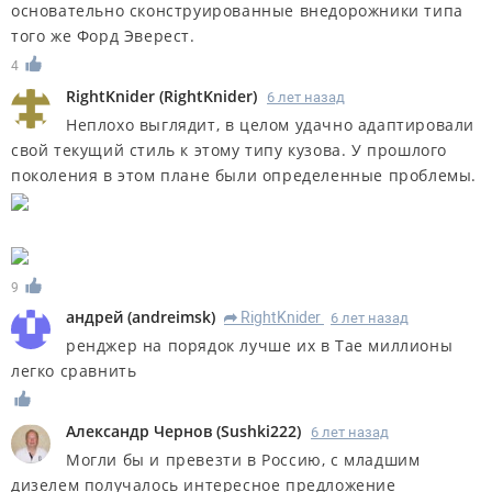
основательно сконструированные внедорожники типа
того же Форд Эверест.
4
RightKnider
(
RightKnider
)
6 лет назад
Неплохо выглядит, в целом удачно адаптировали
свой текущий стиль к этому типу кузова. У прошлого
поколения в этом плане были определенные проблемы.
9
андрей
(
andreimsk
)
RightKnider
6 лет назад
R
ренджер на порядок лучше их в Тае миллионы
легко сравнить
Александр Чернов
(
Sushki222
)
6 лет назад
Могли бы и превезти в Россию, с младшим
дизелем получалось интересное предложение