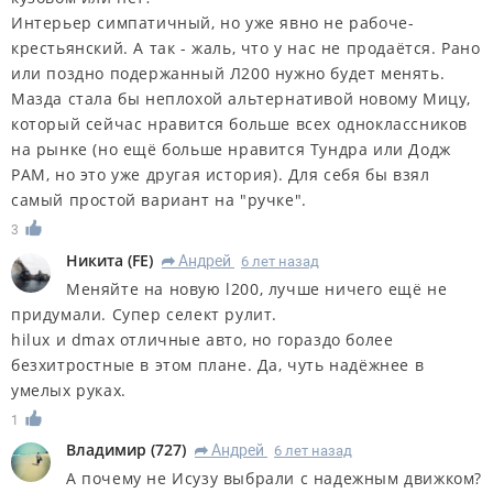
Интерьер симпатичный, но уже явно не рабоче-
крестьянский. А так - жаль, что у нас не продаётся. Рано
или поздно подержанный Л200 нужно будет менять.
Мазда стала бы неплохой альтернативой новому Мицу,
который сейчас нравится больше всех одноклассников
на рынке (но ещё больше нравится Тундра или Додж
РАМ, но это уже другая история). Для себя бы взял
самый простой вариант на "ручке".
3
Никита
(
FE
)
Андрей
6 лет назад
R
Меняйте на новую l200, лучше ничего ещё не
придумали. Супер селект рулит.
hilux и dmax отличные авто, но гораздо более
безхитростные в этом плане. Да, чуть надёжнее в
умелых руках.
1
Владимир
(
727
)
Андрей
6 лет назад
R
А почему не Исузу выбрали с надежным движком?