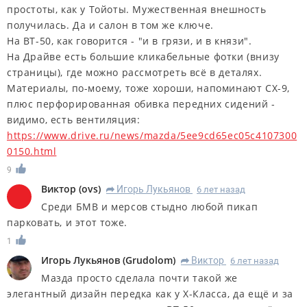
простоты, как у Тойоты. Мужественная внешность
получилась. Да и салон в том же ключе.
На ВТ-50, как говорится - "и в грязи, и в князи".
На Драйве есть большие кликабельные фотки (внизу
страницы), где можно рассмотреть всё в деталях.
Материалы, по-моему, тоже хороши, напоминают СХ-9,
плюс перфорированная обивка передних сидений -
видимо, есть вентиляция:
https://www.drive.ru/news/mazda/5ee9cd65ec05c4107300
0150.html
9
Виктор
(
ovs
)
Игорь Лукьянов
6 лет назад
R
Среди БМВ и мерсов стыдно любой пикап
парковать, и этот тоже.
1
Игорь Лукьянов
(
Grudolom
)
Виктор
6 лет назад
R
Мазда просто сделала почти такой же
элегантный дизайн передка как у Х-Класса, да ещё и за