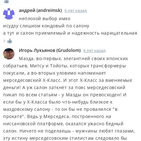
андрей
(
andreimsk
)
6 лет назад
неплохой выбор имхо
исудзу слишком кондовый по салону
а тут и салон приемлемый и надежность нарицательная
7
Игорь Лукьянов
(
Grudolom
)
6 лет назад
Мазда, во-первых, элегантней своих японских
собратьев, Митсу и Тойоты, которых трансформеры
покусали, а во-вторых уловимо напоминает
мерседесовский Х-Класс. И этот Х-Класс за вменяемые
деньги! А уж салон заткнёт за пояс мерседесовский
пикап по всем статьям - у Мазды он превосходен! И
если бы у Х-Класса было что-нибудь близкое к
маздовскому салону - то он бы не провалился "в
прокате". Ведь у Мерседеса, построенного на
ниссановской платформе, оказался ужасно бедный
салон. Ничего не поделаешь - мужчины любят глазами,
эту истину мерседесовским стилистам следовало бы