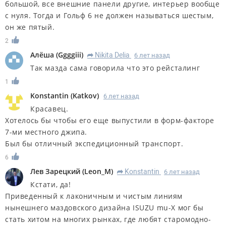
большой, все внешние панели другие, интерьер вообще
с нуля. Тогда и Гольф 6 не должен называться шестым,
он же пятый.
2
Алёша
(
Ggggiii
)
Nikita Delia
6 лет назад
R
Так мазда сама говорила что это рейсталинг
1
Konstantin
(
Katkov
)
6 лет назад
Красавец.
Хотелось бы чтобы его еще выпустили в форм-факторе
7-ми местного джипа.
Был бы отличный экспедиционный транспорт.
6
Лев Зарецкий
(
Leon_M
)
Konstantin
6 лет назад
R
Кстати, да!
Приведенный к лаконичным и чистым линиям
нынешнего маздовского дизайна ISUZU mu-X мог бы
стать хитом на многих рынках, где любят старомодно-