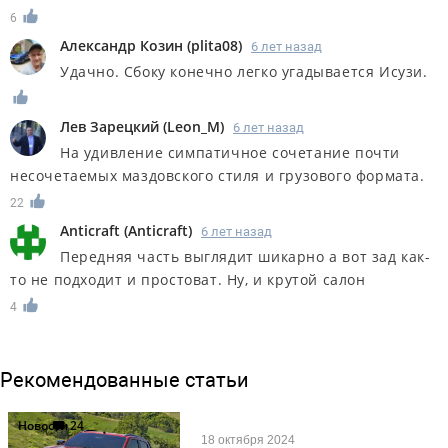
6
Александр Козин
(
plita08
)
6 лет назад
Удачно. Сбоку конечно легко угадывается Исузи.
Лев Зарецкий
(
Leon_M
)
6 лет назад
На удивление симпатичное сочетание почти
несочетаемых маздовского стиля и грузового формата.
22
Anticraft
(
Anticraft
)
6 лет назад
Передняя часть выглядит шикарно а вот зад как-
то не подходит и простоват. Ну, и крутой салон
4
Рекомендованные статьи
Новости
24
18 октября 2024