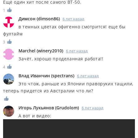
Ещё один хит после самого ВТ-50.
1
Димсон
(
dimson86
)
6 лет назад
в темных цветах офигенно смотрится! еще бы
фултайм
3
Marchel
(
winery2010
)
6 лет назад
Зачёт, хорошо проделанная работа!!
4
Влад Иванчин
(
spectrans
)
6 лет назад
Это чтож, раньше из Японии праворуких тащили,
теперь придется из Австралии что ли?
Игорь Лукьянов
(
Grudolom
)
6 лет назад
А вот и видео: