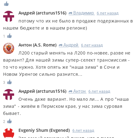
Андрей
(
arcturus1516
)
Владимир
6 лет назад
R
потому что их не было в продаже подержанных в
нашем бюджете и в нашем регионе)
1
Антон
(
A.S. Rome
)
Андрей
6 лет назад
R
Л200 старый менять на Л200 по-новее, разве не
вариант? Для нашей зимы супер-селект трансмиссия -
то что нужно. Хотя опять же "наша зима" в Сочи и
Новом Уренгое сильно разнится...
3
Андрей
(
arcturus1516
)
Антон
6 лет назад
R
Очень даже вариант. Но мало ли... А про "наша
зима" - живём в Пермском крае, у нас зима суровая
бывает.
2
Evgeniy Shum
(
Evgened
)
6 лет назад