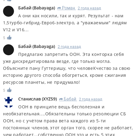
Бабай
(
Babayaga
)
Роман
2 года назад
R
А они как носили, так и курят. Результат - нам
1,5турбо-гибрид-Евро6-электро, а "уважаемым" людям
V12 и V16...
5
Бабай
(
Babayaga
)
2 года назад
Предлагаю запретить ООН. Эта конторка себя
уже дискредитировала везде, где только могла.
Объясните пану Гуттеришу, что человеКчество за свою
историю другого способа обогреться, кроме сжигания
ресурсов планеты, не придумало!
5
Станислав
(
XYZ59
)
Бабай
2 года назад
R
ООН в принципе вещь бесполезная и
необязательная....Обязательны только резолюции СБ
ООН, но с учётом права вета каждого из 5-ти
постоянных членов, этот орган того, скорее не работает,
чем работает...собственно ООН это и есть 5 этих