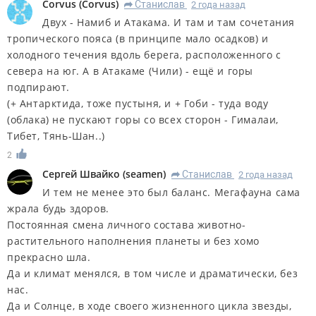
Corvus
(
Corvus
)
Станислав
2 года назад
R
Двух - Намиб и Атакама. И там и там сочетания
тропического пояса (в принципе мало осадков) и
холодного течения вдоль берега, расположенного с
севера на юг. А в Атакаме (Чили) - ещё и горы
подпирают.
(+ Антарктида, тоже пустыня, и + Гоби - туда воду
(облака) не пускают горы со всех сторон - Гималаи,
Тибет, Тянь-Шан..)
2
Сергей Швайко
(
seamen
)
Станислав
2 года назад
R
И тем не менее это был баланс. Мегафауна сама
жрала будь здоров.
Постоянная смена личного состава животно-
растительного наполнения планеты и без хомо
прекрасно шла.
Да и климат менялся, в том числе и драматически, без
нас.
Да и Солнце, в ходе своего жизненного цикла звезды,