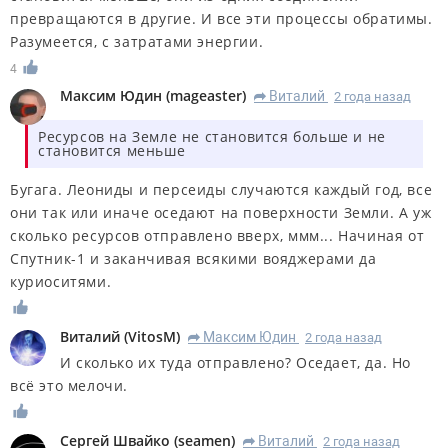
превращаются в другие. И все эти процессы обратимы.
Разумеется, с затратами энергии.
4
Максим Юдин
(
mageaster
)
Виталий
2 года назад
R
Ресурсов на Земле не становится больше и не
становится меньше
Бугага. Леониды и персеиды случаются каждый год, все
они так или иначе оседают на поверхности Земли. А уж
сколько ресурсов отправлено вверх, ммм... Начиная от
Спутник-1 и заканчивая всякими вояджерами да
куриоситями.
Виталий
(
VitosM
)
Максим Юдин
2 года назад
R
И сколько их туда отправлено? Оседает, да. Но
всё это мелочи.
Сергей Швайко
(
seamen
)
Виталий
2 года назад
R