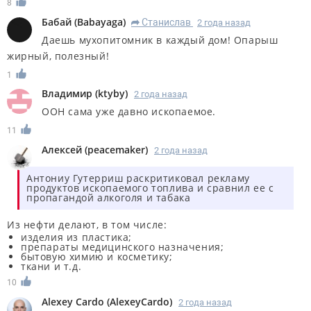
8
Бабай
(
Babayaga
)
Станислав
2 года назад
R
Даешь мухопитомник в каждый дом! Опарыш
жирный, полезный!
1
Владимир
(
ktyby
)
2 года назад
ООН сама уже давно ископаемое.
11
Алексей
(
peacemaker
)
2 года назад
Антониу Гутерриш раскритиковал рекламу
продуктов ископаемого топлива и сравнил ее с
пропагандой алкоголя и табака
Из нефти делают, в том числе:
изделия из пластика;
препараты медицинского назначения;
бытовую химию и косметику;
ткани и т.д.
10
Alexey Cardo
(
AlexeyCardo
)
2 года назад