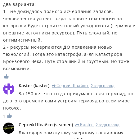
два варианта:
1 - не дожидаясь полного исчерпания запасов,
человечество успеет создать новые технологии на
которых и будет строится новый уклад жизни (термояд и
внешние источники ресурсов). Путь сложный, но
оптимистичный.
2 - ресурсы исчерпаются ДО появления новых
технологий. Тогда это катастрофа, а-ля Катастрофа
Бронзового Века. Путь страшный и грустный. Но тоже
возможный.
Kaster
(
kaster
)
Сергей Швайко
2 года назад
R
За 150 лет что-то да придумают а-ля термояд, но
до этого времени сами устроим термояд во всем мире
похоже.
1
Сергей Швайко
(
seamen
)
Kaster
2 года назад
R
Благодаря замкнутому ядерному топливному