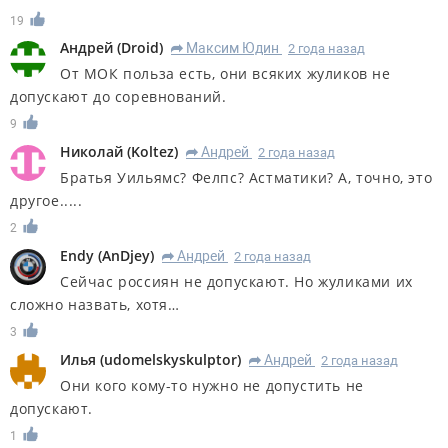
19
Андрей
(
Droid
)
Максим Юдин
2 года назад
R
От МОК польза есть, они всяких жуликов не
допускают до соревнований.
9
Николай
(
Koltez
)
Андрей
2 года назад
R
Братья Уильямс? Фелпс? Астматики? А, точно, это
другое.....
2
Endy
(
AnDjey
)
Андрей
2 года назад
R
Сейчас россиян не допускают. Но жуликами их
сложно назвать, хотя…
3
Илья
(
udomelskyskulptor
)
Андрей
2 года назад
R
Они кого кому-то нужно не допустить не
допускают.
1