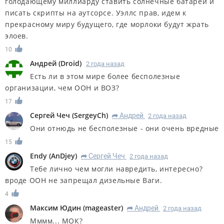
голодающему миллиарду ставить солнечные батареи и
писать скрипты на аутсорсе. Уэллс прав, идем к
прекрасному миру будущего, где морлоки будут жрать
элоев.
10
Андрей
(
Droid
)
2 года назад
Есть ли в этом мире более бесполезные
организации, чем ООН и ВОЗ?
17
Сергей Чеч
(
SergeyCh
)
Андрей
2 года назад
R
Они отнюдь не бесполезные - они очень вредные
15
Endy
(
AnDjey
)
Сергей Чеч
2 года назад
R
Тебе лично чем могли навредить, интересно?
вроде ООН не запрещал дизельные Ваги.
4
Максим Юдин
(
mageaster
)
Андрей
2 года назад
R
Мммм... МОК?