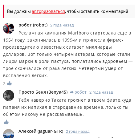
Вы должны
авторизоваться
, чтобы оставить комментарий
робот
(
robot
)
2 года назад
Рекламная кампания Marlboro стартовала еще в
1954 году, закончилась в 1999-м и принесла фирме-
производителю известных сигарет миллиарды
долларов. Вот только четырем актерам, которые стали
лицом марки в роли пастуха, поплатились здоровьем —
трое скончались от рака легких, четвертый умер от
воспаления легких.
2
Просто Беня
(
Benya45
)
робот
2 года назад
R
Тебя наверно Таката грохнет в твоём фиате,куда
папаня их напихал в стародавние времена..только ты
об этом никому не рассказываешь.
Алексей
(
Jaguar-GTR
)
2 года назад