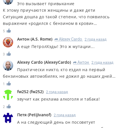
Это вызывает привыкание
К этому приучаются женщины и даже дети
Ситуация дошла до такой степени, что появилось
выражение «родился с бензином в крови»…
5
Антон
(
A.S. Rome
)
Alexey Cardo
2 года назад
R
А еще ПетролХэды! Это ж мутации...
3
Alexey Cardo
(
AlexeyCardo
)
Антон
2 года назад
R
Практически никто, кто ездил на первый
бензиновых автомобилях, не дожил до наших дней…
1
fw252
(
fw252
)
2 года назад
звучит как реклама алкоголя и табака!
2
Петя
(
PetijIvanof
)
2 года назад
А на следующий день он посоветует