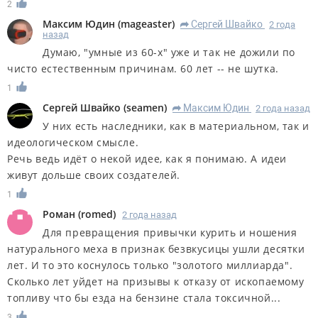
2
Максим Юдин
(
mageaster
)
Сергей Швайко
2 года
R
назад
Думаю, "умные из 60-х" уже и так не дожили по
чисто естественным причинам. 60 лет -- не шутка.
1
Сергей Швайко
(
seamen
)
Максим Юдин
2 года назад
R
У них есть наследники, как в материальном, так и
идеологическом смысле.
Речь ведь идёт о некой идее, как я понимаю. А идеи
живут дольше своих создателей.
1
Роман
(
romed
)
2 года назад
Для превращения привычки курить и ношения
натурального меха в признак безвкусицы ушли десятки
лет. И то это коснулось только "золотого миллиарда".
Сколько лет уйдет на призывы к отказу от ископаемому
топливу что бы езда на бензине стала токсичной...
3