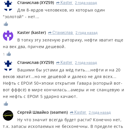
Станислав
(
XYZ59
)
Kaster
2 года назад
R
Для 8-ярдов человеков, из которых один
"золотой" - нет...
Kaster
(
kaster
)
Станислав
2 года назад
R
В топку эту зеленую риторику, нефти хватит еще
на век два, причем дешевой.
1
Станислав
(
XYZ59
)
Kaster
2 года назад
R
Вашими бы устами да мёд пить....нефти и на 20
веков хватит...но не дешёвой и далеко не для всех...
Нефть с ЕРОИ 50+эпохи открытия Гавара (который вот-
вот фффсё) в мире кончилась...амеры и не сланцевую и
не нефть с ЕРОИ 5 ударно качают.
Сергей Швайко
(
seamen
)
Kaster
2 года назад
R
Ну что значит всегда будет расти? Конечно нет,
т.к. запасы ископаемых не бесконечны. В пределе есть