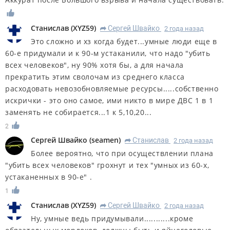
Станислав
(
XYZ59
)
Сергей Швайко
2 года назад
R
Это сложно и хз когда будет...умные люди еще в
60-е придумали и к 90-м устаканили, что надо "убить
всех человеков", ну 90% хотя бы, а для начала
прекратить этим сволочам из среднего класса
расходовать невозобновляемые ресурсы.....собственно
искрички - это оно самое, ими никто в мире ДВС 1 в 1
заменять не собирается...1 к 5,10,20...
2
Сергей Швайко
(
seamen
)
Станислав
2 года назад
R
Более вероятно, что при осуществлении плана
"убить всех человеков" грохнут и тех "умных из 60-х,
устаканенных в 90-е" .
1
Станислав
(
XYZ59
)
Сергей Швайко
2 года назад
R
Ну, умные ведь придумывали...........кроме