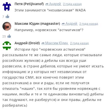
Петя
(
PetijIvanof
)
Андрей
2 года назад
R
Этим занимается "независимая" WADA
7
Максим Юдин
(
mageaster
)
Андрей
2 года назад
R
Например, норвежских "астматиков"?
25
Андрей
(
Droid
)
Максим Юдин
2 года назад
R
Истории про "норвежских астматиков"
рассказывали те же самые люди, которые отмазывали
российских жуликов) а дебилы как всегда уши
развесили, в стране дебилов, которые не умеют искать
информацию и у которых нет независимых от
государства СМИ, все конечно поверят этим
рассказчикам) а они и рады, если не получится
отмазать "наших", так хотя бы уровняем норвежцев с
нашими, якобы и те и те одинаковы виноваты)) дебилы
так подумают, не разберутся) и они правы, дебилы не
разбирались)