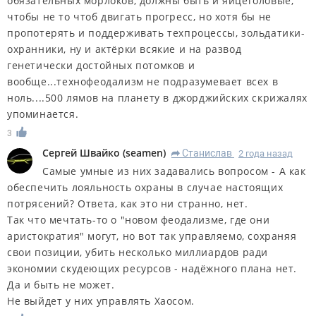
обязательных морлоков, должны быть и яйцеголовые,
чтобы не то чтоб двигать прогресс, но хотя бы не
пропотерять и поддерживать техпроцессы, зольдатики-
охранники, ну и актёрки всякие и на развод
генетически достойных потомков и
вообще...технофеодализм не подразумевает всех в
ноль....500 лямов на планету в джорджийских скрижалях
упоминается.
3
Сергей Швайко
(
seamen
)
Станислав
2 года назад
R
Самые умные из них задавались вопросом - А как
обеспечить лояльность охраны в случае настоящих
потрясений? Ответа, как это ни странно, нет.
Так что мечтать-то о "новом феодализме, где они
аристократия" могут, но вот так управляемо, сохраняя
свои позиции, убить несколько миллиардов ради
экономии скудеющих ресурсов - надёжного плана нет.
Да и быть не может.
Не выйдет у них управлять Хаосом.