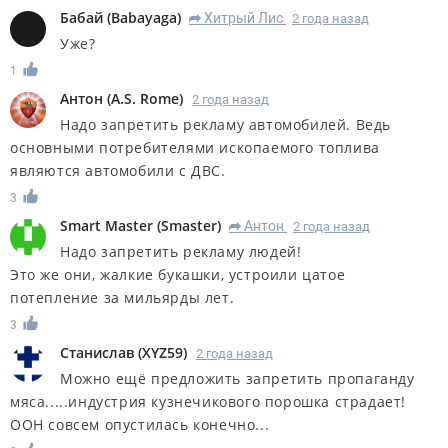
Бабай
(
Babayaga
)
Хитрый Лис
2 года назад
R
Уже?
1
Антон
(
A.S. Rome
)
2 года назад
Надо запретить рекламу автомобилей. Ведь
основными потребителями ископаемого топлива
являются автомобили с ДВС.
3
Smart Master
(
Smaster
)
Антон
2 года назад
R
Надо запретить рекламу людей!
Это же они, жалкие букашки, устроили цатое
потепление за мильярды лет.
3
Станислав
(
XYZ59
)
2 года назад
Можно ещё предложить запретить пропаганду
мяса.....индустрия кузнечикового порошка страдает!
ООН совсем опустилась конечно...