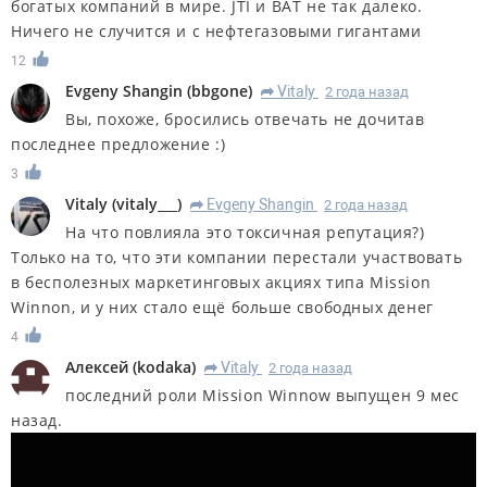
богатых компаний в мире. JTI и BAT не так далеко.
Ничего не случится и с нефтегазовыми гигантами
12
Evgeny Shangin
(
bbgone
)
Vitaly
2 года назад
R
Вы, похоже, бросились отвечать не дочитав
последнее предложение :)
3
Vitaly
(
vitaly___
)
Evgeny Shangin
2 года назад
R
На что повлияла это токсичная репутация?)
Только на то, что эти компании перестали участвовать
в бесполезных маркетинговых акциях типа Mission
Winnon, и у них стало ещё больше свободных денег
4
Алексей
(
kodaka
)
Vitaly
2 года назад
R
последний роли Mission Winnow выпущен 9 мес
назад.