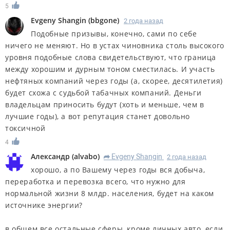
5
Evgeny Shangin
(
bbgone
)
2 года назад
Подобные призывы, конечно, сами по себе
ничего не меняют. Но в устах чиновника столь высокого
уровня подобные слова свидетельствуют, что граница
между хорошим и дурным тоном сместилась. И участь
нефтяных компаний через годы (а, скорее, десятилетия)
будет схожа с судьбой табачных компаний. Деньги
владельцам приносить будут (хоть и меньше, чем в
лучшие годы), а вот репутация станет довольно
токсичной
4
Александр
(
alvabo
)
Evgeny Shangin
2 года назад
R
хорошо, а по Вашему через годы вся добыча,
переработка и перевозка всего, что нужно для
нормальной жизни 8 млдр. населения, будет на каком
источнике энергии?
в общем все остальные сферы, кроме личных авто, если