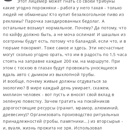
Этот лицемер может гнать со своей трибуны
какие угодно порожняки - работа у него такая - только
людей не обманешь! Кто купит безалкогольное пиво из
рекламы? Парочка закодированных бедолаг. А
остальные возьмут нормальное. Почему? Да потому, что
по кайфу должно быть, а не моча ослиная! И шашлык из
осетрины будут есть, потому что баландой, если что, и в
тюрьме покормят. Тоже самое и здесь. Эти несчастные
могут сколько угодно орать, что им в радость по 1,5 часа
стоять на заправке каждые 200 км. на маршруте. При
этом с тоскою в глазах будут провожать уносящиеся
вдаль авто с дымком из выхлопной трубы.
И вообще, почему живые должны отдуваться за
экологию? В мире каждый день умирает, скажем,
миллион человек - вот пусть и вносят свой вклад в
зелёную повестку. Зачем тратить на покойников
дорогостоящие ресурсы (гранит, мрамор, алюминий,
древесину)? Организовать производство ритуальных
принадлежностей (гробы, памятники...) из вторсырья -
и, вуаля, жизнь прожита не зря. Использовал