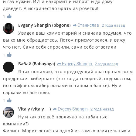
и газ нужны, ИИ и накормит и напоит и до дому
доведёт. А искричество брать из розетки!
1
Evgeny Shangin
(
bbgone
)
Станислав
2 года назад
R
Увидел ваш комментарий и сначала подумал, что
вы ко мне обращаетесь. Потом присмотрелся, и вижу
что нет. Сами себя спросили, сами себе ответили
1
Бабай
(
Babayaga
)
Evgeny Shangin
2 года назад
R
Я так понимаю, что предыдущий оратор нам всем
предрекает киберпанк (это когда голодный, под мостом,
но с айфоном, киберглазами и чипом в башке). Ну и
сарказм во все поля.
1
Vitaly
(
vitaly___
)
Evgeny Shangin
2 года назад
R
Ну и как это всё повлияло на табачные
компании?)
Филипп Морис остаётся одной из самых влиятельных и