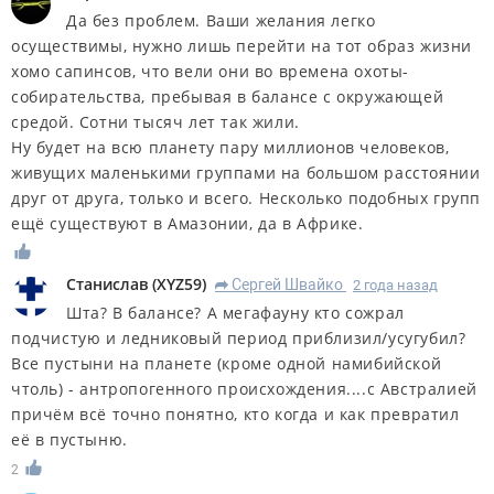
Да без проблем. Ваши желания легко
осуществимы, нужно лишь перейти на тот образ жизни
хомо сапинсов, что вели они во времена охоты-
собирательства, пребывая в балансе с окружающей
средой. Сотни тысяч лет так жили.
Ну будет на всю планету пару миллионов человеков,
живущих маленькими группами на большом расстоянии
друг от друга, только и всего. Несколько подобных групп
ещё существуют в Амазонии, да в Африке.
Станислав
(
XYZ59
)
Сергей Швайко
2 года назад
R
Шта? В балансе? А мегафауну кто сожрал
подчистую и ледниковый период приблизил/усугубил?
Все пустыни на планете (кроме одной намибийской
чтоль) - антропогенного происхождения....с Австралией
причём всё точно понятно, кто когда и как превратил
её в пустыню.
2