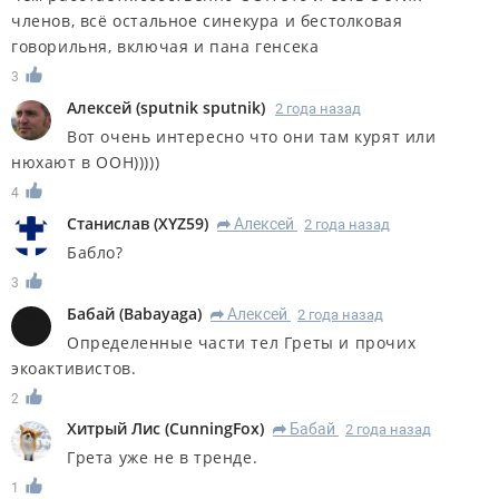
членов, всё остальное синекура и бестолковая
говорильня, включая и пана генсека
3
Алексей
(
sputnik sputnik
)
2 года назад
Вот очень интересно что они там курят или
нюхают в ООН)))))
4
Станислав
(
XYZ59
)
Алексей
2 года назад
R
Бабло?
3
Бабай
(
Babayaga
)
Алексей
2 года назад
R
Определенные части тел Греты и прочих
экоактивистов.
2
Хитрый Лис
(
CunningFox
)
Бабай
2 года назад
R
Грета уже не в тренде.
1