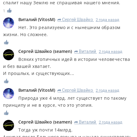
спалит нашу Землю не спрашивая нашего мнения.
1
Виталий
(
VitosM
)
Сергей Швайко
2 года назад
R
Нет. Это реализуемо и с нынешним образом
жизни. Но сложнее.
Сергей Швайко
(
seamen
)
Виталий
2 года назад
R
Всяких утопичных идей в истории человечества
и без вашей хватает.
И прошлых, и существующих...
Виталий
(
VitosM
)
Сергей Швайко
2 года назад
R
Природа уже 4 млрд. лет существует по такому
принципу и не в курсе, что это утопия.
Сергей Швайко
(
seamen
)
Виталий
2 года назад
R
Тогда уж почти 14млрд.
Аккурат после Большого взрыва и начала существовать.