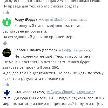
циклу есть запас топлива для АЭС на несколько веков.
Ну правда для тех, кто его сможет создать.
1
Foggy
(
Foggy
)
Сергей Швайко
2 года назад
R
Замкнутый цикл - мифологема, пшик,
распиаренный росатым.
На сегодняшний день, по крайней мере.
Сергей Швайко
(
seamen
)
Foggy
2 года назад
R
Нет, конечно, не миф. Теория просчитана.
Элементы постепенно появляются. Много будет
зависеть от проекта Брест-300.
И да, дел там на десятилетия. Но если не идти по этому
пути, то и результата не появится.
1
Станислав
(
XYZ59
)
Evgeny Shangin
2 года назад
R
Да куда им болезным... Нвидиа случаем все ВИНК
мира по капитализации не превзошла? Кому эти нефть