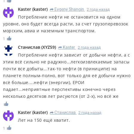
1
Kaster
(
kaster
)
Evgeny Shangin
2 года назад
R
Потребление нефти не остановится на одном
уровне, оно будет всегда расти, за счет грузоперевозок
морским, авиа и наземным транспортом.
1
Станислав
(
XYZ59
)
Kaster
2 года назад
R
Потребление нефти зависит от добычи нефти, а с
этим всё сильно не радужно...легкоизвлекаемые запасы
почти все добыты...так-то нефти (в приниципе) на
планете полным-полно, вот только для её добычи нужно
всё больше....нефти (энергии), ЕРОИ
падает...неприятные перспективы конечно через
несколько десятков лет рисуются (от 2-х), но всё же
Kaster
(
kaster
)
Станислав
2 года назад
R
Лет на 150 ещё хватит.
1