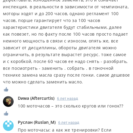
инспекция. в реальности в зависимости от чемпионата,
моторы ходят и до 200 часов, однако регламент 100
часов, порше гарантирует что за 100 часов
характеристики двигателя будут стабильными, далее
как повезет, но по факту после 100 часов просто падает
немного мощность в связи с износом, опять же, все
зависит от дисциплины, обороты двигателя можно
ограничить, в результате вырастет ресурс. тоже самое
и с коробкой, после 60 часов ее надо снять - разобрать,
все посмотреть - заменить . собрать . в гоночной
технике замена масла сразу после гонки. самое дешевое
что можно сделать заменить масло.
Dима
(
Aftercurtis
)
6 лет назад
100 моточасов – это сколько кругов или гонок??
Руслан
(
Ruslan_M
)
6 лет назад
Про моточасы: а как же тренировки? Если