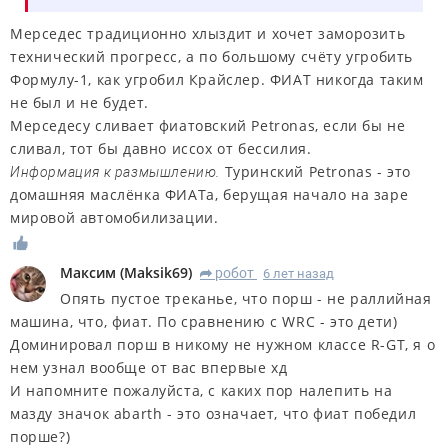
Мерседес традиционно хлыздит и хочет заморозить
технический прогресс, а по большому счёту угробить
Формулу-1, как угробил Крайслер. ФИАТ никогда таким
не был и не будет.
Мерседесу сливает фиатовский Petronas, если бы не
сливал, тот бы давно иссох от бессилия.
Туринский Petronas - это
Информация к размышлению.
домашняя маслёнка ФИАТа, берущая начало на заре
мировой автомобилизации.
Максим
(
Maksik69
)
робот
6 лет назад
R
Опять пустое треканье, что порш - не раллийная
машина, что, фиат. По сравнению с WRC - это дети)
Доминировал порш в никому не нужном классе R-GT, я о
нем узнал вообще от вас впервые хд
И напомните пожалуйста, с каких пор налепить на
мазду значок abarth - это означает, что фиат победил
порше?)