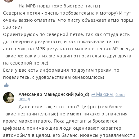
На МРВ порш тоже быстрее писты)
Северная петля - очень требовательна к мотору) И тут
очень важно отметить, что писту объезжает атмо порш
520 сил)
Ориентируюсь по северной петле, так как оттуда есть
достоверные результаты, и как показывали тесты
авторевю, на МРВ результаты машин в тестах АР всегда
такие же как у этих же машин относительно друг друга
на северной петле)
Если у вас есть информация по другим трекам, то
поделитесь, с удовольствием ознакомлюсь)
Александр Македонский
(
Gio_d
)
Максим
6 лет
R
назад
Даже если так, что с того? Цифры (тем более
такие незначительные) не имеют никакого значения
кроме маркентивого. Пока дилетанты бросаются
цифрами, понимающие люди оценивают характер
автомобиля в целом, его баланс, нюансы управляемости