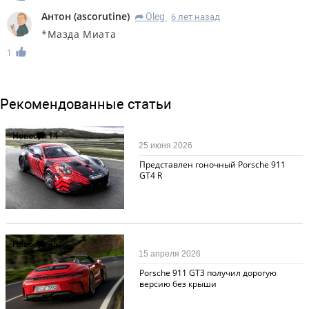
Антон
(
ascorutine
)
Oleg
6 лет назад
R
*Мазда Миата
1
Рекомендованные статьи
Новости
14
25 июня 2026
Представлен гоночный Porsche 911
GT4 R
Новости
35
15 апреля 2026
Porsche 911 GT3 получил дорогую
версию без крыши