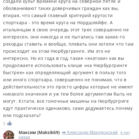
создали культ времени круга на северной петле и
оболванивают таких доверчивых граждан как вы,
втирая, что самый главный критерий крутости
спорткара - это время круга на Нордшляйфе. А
итальянцам в свою очередь этот трек совершенно не
интересен, они никогда и не пытались там какие-то
рекорды ставить и вообще, плевать они хотели что там
происходит на этом Нюрбургринге. Им это не
интересно. Но из года в год, такие «знатоки» как вы
продолжаете использовать клише «на Нюрбургринге
быстрее» как определяющий аргумент в пользу того
или иного спорткара, совершенно не понимая, что в
действительности это просто цифры которые не имеют
никакого значения и уж тем более аргументом быть не
могут. Кстати, все гоночные машины на Нюрбургриге
едут практически одинаково, сами додумаетесь почему
или подсказать?
2
Максим
(
Maksik69
)
Александр Македонский
6 лет
R
назад