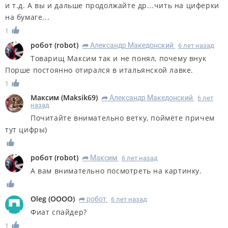
и т.д. А вы и дальше продолжайте др...чить на циферки
на бумаге...
1
робот
(
robot
)
Александр Македонский
6 лет назад
R
Товарищ Максим так и не понял, почему внук
Порше постоянно отирался в итальянской лавке.
1
Максим
(
Maksik69
)
Александр Македонский
6 лет
R
назад
Почитайте внимательно ветку, поймёте причем
тут цифры)
робот
(
robot
)
Максим
6 лет назад
R
А вам внимательно посмотреть на картинку.
Oleg
(
OOOO
)
робот
6 лет назад
R
Фиат спайдер?
1