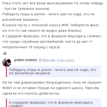
Пока этого нет все ваши высказывания по этому поводу
- пустое треканье языком)
Победить порш в ралли - много ума не надо, это не
раллийная машина)
В ралли пусть с техникой класса WRC поборется фиат,
но что-то там никого не видно даже близко)
А скудерия феррари, что в формуле мерседесу сливает,
что среди серийных автомобилей, писте до амг гт
неприличных 18 секунд с круга)
робот
(
robot
)
Максим
6 лет назад
R
Победить порш в ралли - много ума не надо, это
не раллийная машина)
Но он там доминировал безраздельно, пока не пришёл
ФИАТ и не оставил Порше ни единого шанса. Причём
сделали это пилоты-дебютанты.
А скудерия феррари, что в формуле мерседесу
сливает