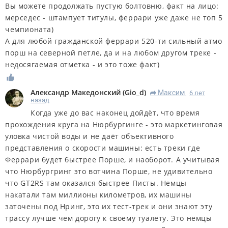
Вы можете продолжать пустую болтовню, факт на лицо:
мерседес - штампует титулы, феррари уже даже не топ 5
чемпионата)
А для любой гражданской феррари 520-ти сильный атмо
порш на северной петле, да и на любом другом треке -
недосягаемая отметка - и это тоже факт)
Александр Македонский
(
Gio_d
)
Максим
6 лет
R
назад
Когда уже до вас наконец дойдёт, что время
прохождения круга на Нюрбургинге - это маркетинговая
уловка чистой воды и не даёт объективного
представления о скорости машины: есть треки где
Феррари будет быстрее Порше, и наоборот. А учитывая
что Нюрбургринг это вотчина Порше, не удивительно
что GT2RS там оказался быстрее Писты. Немцы
накатали там миллионы километров, их машины
заточены под Нринг, это их тест-трек и они знают эту
трассу лучше чем дорогу к своему туалету. Это немцы