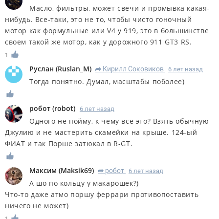
Масло, фильтры, может свечи и промывка какая-
нибудь. Все-таки, это не то, чтобы чисто гоночный
мотор как формульные или V4 у 919, это в большинстве
своем такой же мотор, как у дорожного 911 GT3 RS.
1
Руслан
(
Ruslan_M
)
Кирилл Соковиков
6 лет назад
R
Тогда понятно. Думал, масштабы поболее)
робот
(
robot
)
6 лет назад
Одного не пойму, к чему всё это? Взять обычную
Джулию и не мастерить скамейки на крыше. 124-ый
ФИАТ и так Порше затюкал в R-GT.
Максим
(
Maksik69
)
робот
6 лет назад
R
А шо по кольцу у макарошек?)
Что-то даже атмо поршу феррари противопоставить
ничего не может)
1