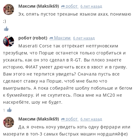
Максим
(
Maksik69
)
робот
6 лет назад
R
Эх, опять пустое треканье языком ахах, понимаю
;)
робот
(
robot
)
Максим
6 лет назад
R
Maserati Corse так оттрёкает нептуновским
трезубцем, что Порше останется только сгорбиться и
ускакать, как он это сделал в R-GT. Вы плохо знаете
историю, ФИАТ умеет дрючить всех в хвост и в гриву.
Вам этого не терпится увидеть? Сначала пусть
все
сделают ставку на Порше, чтоб мне было что
выигрывать. А пока собирайте шоблу побольше и бегом
к букмейкеру. И не скупитесь. Пока мне на МС20 не
наскребёте, шоу не будет.
1
Максим
(
Maksik69
)
робот
6 лет назад
R
Да, я очень хочу увидеть хоть одну феррари или
мазерати в топ-3 самых быстрых машин нордшляйфе)