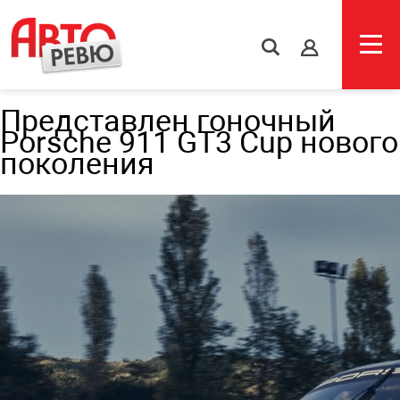
s
Представлен гоночный
Porsche 911 GT3 Cup нового
поколения