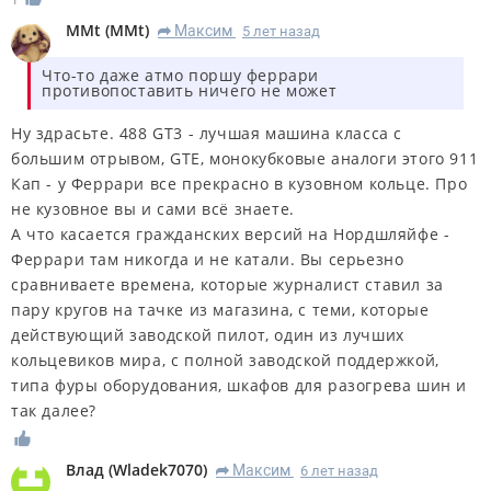
MMt
(
MMt
)
Максим
5 лет назад
R
Что-то даже атмо поршу феррари
противопоставить ничего не может
Ну здрасьте. 488 GT3 - лучшая машина класса с
большим отрывом, GTE, монокубковые аналоги этого 911
Кап - у Феррари все прекрасно в кузовном кольце. Про
не кузовное вы и сами всё знаете.
А что касается гражданских версий на Нордшляйфе -
Феррари там никогда и не катали. Вы серьезно
сравниваете времена, которые журналист ставил за
пару кругов на тачке из магазина, с теми, которые
действующий заводской пилот, один из лучших
кольцевиков мира, с полной заводской поддержкой,
типа фуры оборудования, шкафов для разогрева шин и
так далее?
Влад
(
Wladek7070
)
Максим
6 лет назад
R