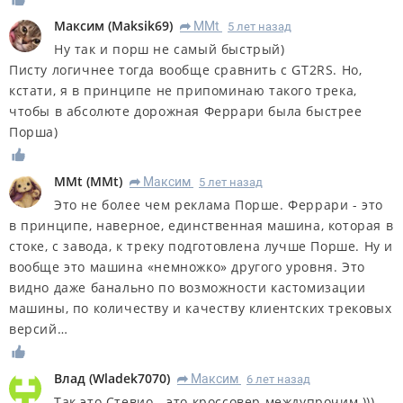
Максим
(
Maksik69
)
MMt
5 лет назад
R
Ну так и порш не самый быстрый)
Писту логичнее тогда вообще сравнить с GT2RS. Но,
кстати, я в принципе не припоминаю такого трека,
чтобы в абсолюте дорожная Феррари была быстрее
Порша)
MMt
(
MMt
)
Максим
5 лет назад
R
Это не более чем реклама Порше. Феррари - это
в принципе, наверное, единственная машина, которая в
стоке, с завода, к треку подготовлена лучше Порше. Ну и
вообще это машина «немножко» другого уровня. Это
видно даже банально по возможности кастомизации
машины, по количеству и качеству клиентских трековых
версий…
Влад
(
Wladek7070
)
Максим
6 лет назад
R
Так это Стевио - это кроссовер междупрочим )))