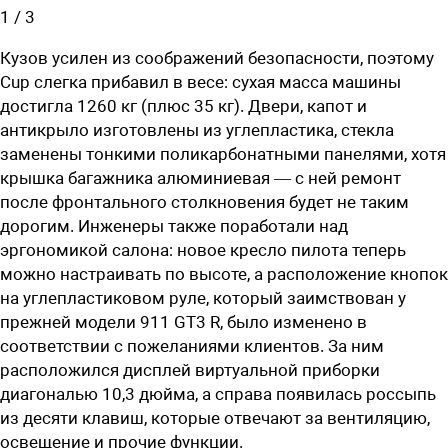
1
/
3
Кузов усилен из соображений безопасности, поэтому
Cup слегка прибавил в весе: сухая масса машины
достигла 1260 кг (плюс 35 кг). Двери, капот и
антикрыло изготовлены из углепластика, стекла
заменены тонкими поликарбонатными панелями, хотя
крышка багажника алюминиевая — с ней ремонт
после фронтального столкновения будет не таким
дорогим. Инженеры также поработали над
эргономикой салона: новое кресло пилота теперь
можно настраивать по высоте, а расположение кнопок
на углепластиковом руле, который заимствован у
прежней модели 911 GT3 R, было изменено в
соответствии с пожеланиями клиентов. За ним
расположился дисплей виртуальной приборки
диагональю 10,3 дюйма, а справа появилась россыпь
из десяти клавиш, которые отвечают за вентиляцию,
освещение и прочие функции.