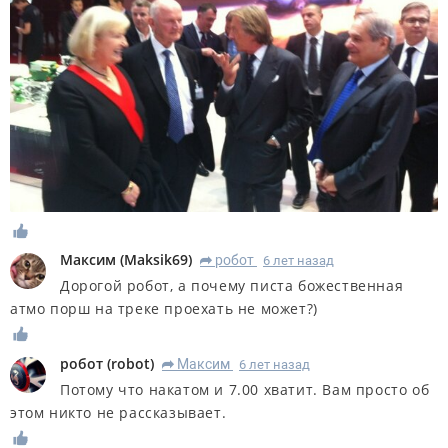
Максим
(
Maksik69
)
робот
6 лет назад
R
Дорогой робот, а почему писта божественная
атмо порш на треке проехать не может?)
робот
(
robot
)
Максим
6 лет назад
R
Потому что накатом и 7.00 хватит. Вам просто об
этом никто не рассказывает.