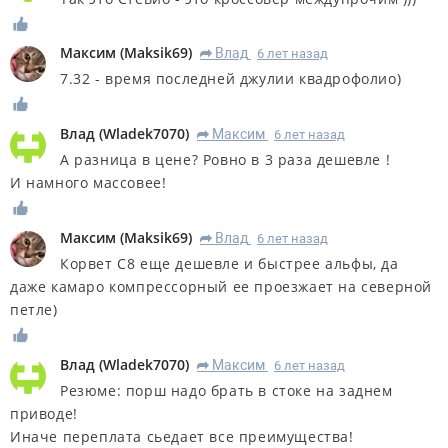
Максим
(
Maksik69
)
Влад
6 лет назад
R
7.32 - время последней джулии квадрофолио)
Влад
(
Wladek7070
)
Максим
6 лет назад
R
А разница в цене? Ровно в 3 раза дешевле !
И намного массовее!
Максим
(
Maksik69
)
Влад
6 лет назад
R
Корвет C8 еще дешевле и быстрее альфы, да
даже камаро компрессорный ее проезжает на северной
петле)
Влад
(
Wladek7070
)
Максим
6 лет назад
R
Резюме: порш надо брать в стоке на заднем
приводе!
Иначе переплата сьедает все преимущества!