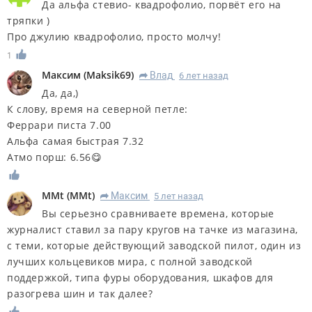
Да альфа стевио- квадрофолио, порвёт его на
тряпки )
Про джулию квадрофолио, просто молчу!
1
Максим
(
Maksik69
)
Влад
6 лет назад
R
Да, да,)
К слову, время на северной петле:
Феррари писта 7.00
Альфа самая быстрая 7.32
Атмо порш: 6.56😋
MMt
(
MMt
)
Максим
5 лет назад
R
Вы серьезно сравниваете времена, которые
журналист ставил за пару кругов на тачке из магазина,
с теми, которые действующий заводской пилот, один из
лучших кольцевиков мира, с полной заводской
поддержкой, типа фуры оборудования, шкафов для
разогрева шин и так далее?