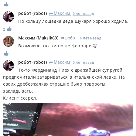
робот
(
robot
)
Максим
6 лет назад
R
По кольцу лошадка деда Щукаря хорошо ходила.
2
Максим
(
Maksik69
)
робот
6 лет назад
R
Возможно, но точно не феррари 🤣
робот
(
robot
)
Максим
6 лет назад
R
То-то Фердинанд Пиех с дражайшей супругой
предпочитали затариваться в итальянской лавке. На
своих дребезжалках страшно было повороты
закладывать.
Клиент созрел.