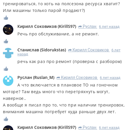
тренироваться, то хоть на полсезона ресурса хватит?
Или машины только парой продают?)
Кирилл Соковиков
(
KirillS97
)
Руслан
6 лет назад
R
Речь про обслуживание, а не ремонт.
Станислав
(
Sidorukstas
)
Кирилл Соковиков
6 лет
R
назад
речь как раз про ремонт (проверка с разбором)
Руслан
(
Ruslan_M
)
Кирилл Соковиков
6 лет назад
R
А что включается в плановое ТО на гоночном
моторе? Там ведь много что перетряхнуть могут,
наверное..
А вообще я писал про то, что при наличии тренировок,
внимания машина потребует куда раньше двух лет.
Кирилл Соковиков
(
KirillS97
)
Руслан
6 лет назад
R