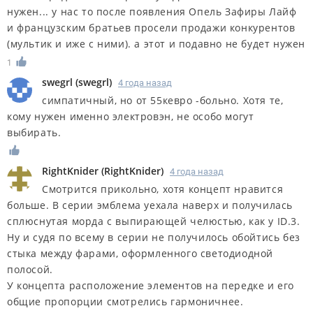
нужен... у нас то после появления Опель Зафиры Лайф
и французским братьев просели продажи конкурентов
(мультик и иже с ними). а этот и подавно не будет нужен
1
swegrl
(
swegrl
)
4 года назад
симпатичный, но от 55кевро -больно. Хотя те,
кому нужен именно электровэн, не особо могут
выбирать.
RightKnider
(
RightKnider
)
4 года назад
Смотрится прикольно, хотя концепт нравится
больше. В серии эмблема уехала наверх и получилась
сплюснутая морда с выпирающей челюстью, как у ID.3.
Ну и судя по всему в серии не получилось обойтись без
стыка между фарами, оформленного светодиодной
полосой.
У концепта расположение элементов на передке и его
общие пропорции смотрелись гармоничнее.