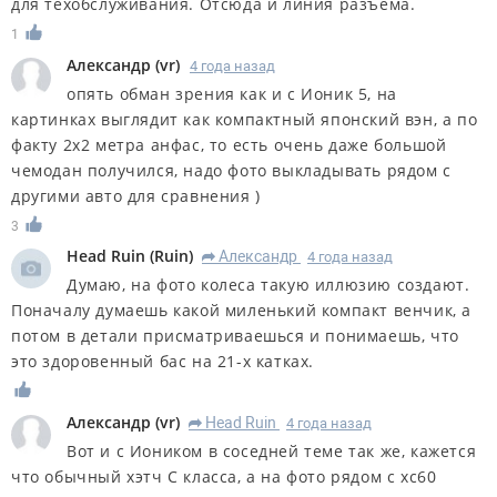
для техобслуживания. Отсюда и линия разъема.
1
Александр
(
vr
)
4 года назад
опять обман зрения как и с Ионик 5, на
картинках выглядит как компактный японский вэн, а по
факту 2х2 метра анфас, то есть очень даже большой
чемодан получился, надо фото выкладывать рядом с
другими авто для сравнения )
3
Head Ruin
(
Ruin
)
Александр
4 года назад
R
Думаю, на фото колеса такую иллюзию создают.
Поначалу думаешь какой миленький компакт венчик, а
потом в детали присматриваешься и понимаешь, что
это здоровенный бас на 21-х катках.
Александр
(
vr
)
Head Ruin
4 года назад
R
Вот и с Иоником в соседней теме так же, кажется
что обычный хэтч С класса, а на фото рядом с хс60