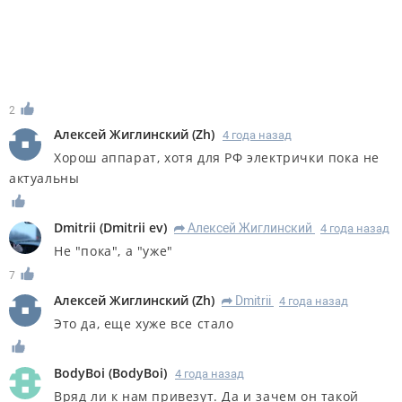
2
Алексей Жиглинский
(
Zh
)
4 года назад
Хорош аппарат, хотя для РФ электрички пока не
актуальны
Dmitrii
(
Dmitrii ev
)
Алексей Жиглинский
4 года назад
R
Не "пока", а "уже"
7
Алексей Жиглинский
(
Zh
)
Dmitrii
4 года назад
R
Это да, еще хуже все стало
BodyBoi
(
BodyBoi
)
4 года назад
Вряд ли к нам привезут. Да и зачем он такой