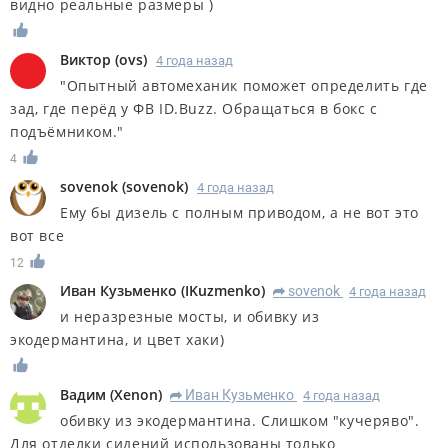
видно реальные размеры )
Виктор
(
ovs
)
4 года назад
"Опытный автомеханик поможет определить где
зад, где перёд у ФВ ID.Buzz. Обращаться в бокс с
подъёмником."
4
sovenok
(
sovenok
)
4 года назад
Ему бы дизель с полным приводом, а не вот это
вот все
12
Иван Кузьменко
(
IKuzmenko
)
sovenok
4 года назад
R
и неразрезные мосты, и обивку из
экодермантина, и цвет хаки)
Вадим
(
Xenon
)
Иван Кузьменко
4 года назад
R
обивку из экодермантина. Слишком "кучеряво".
Для отделки сидений использованы только