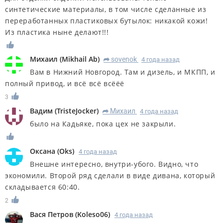
синтетические материалы, в том числе сделанные из
переработанных пластиковых бутылок: никакой кожи!
Из пластика ныне делают!!!
Михаил
(
Mikhail Ab
)
sovenok
4 года назад
R
Вам в Нижний Новгород. Там и дизель, и МКПП, и
полный привод, и всё всё всёёё
3
Вадим
(
TristeJocker
)
Михаил
4 года назад
R
было на Кадьяке, пока цех не закрыли.
Оксана
(
Oks
)
4 года назад
Внешне интересно, внутри-убого. Видно, что
экономили. Второй ряд сделали в виде дивана, который
складывается 60:40.
2
Вася Петров
(
Koleso06
)
4 года назад