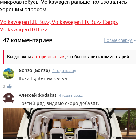
микроавтобусы Volkswagen раньше пользовались
хорошим спросом.
Volkswagen I.D. Buzz,
Volkswagen I.D. Buzz Cargo,
Volkswagen ID.Buzz
47 комментариев
Новые сверху
Вы должны
авторизоваться
, чтобы оставить комментарий
Gonzo
(
Gonzo
)
4 года назад
Buzz lighter на связи
3
Алексей
(
kodaka
)
4 года назад
Третий ряд видимо скоро добавят.