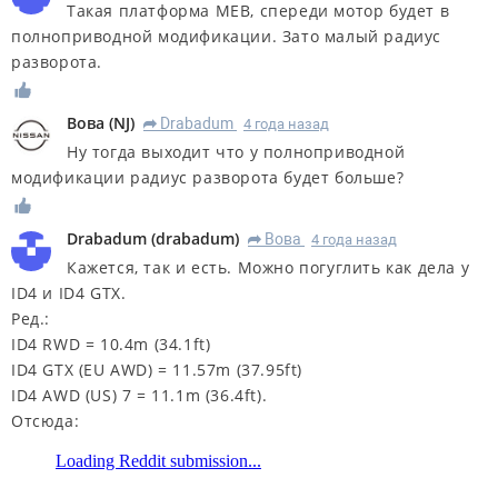
Такая платформа MEB, спереди мотор будет в
полноприводной модификации. Зато малый радиус
разворота.
Вова
(
NJ
)
Drabadum
4 года назад
R
Ну тогда выходит что у полноприводной
модификации радиус разворота будет больше?
Drabadum
(
drabadum
)
Вова
4 года назад
R
Кажется, так и есть. Можно погуглить как дела у
ID4 и ID4 GTX.
Ред.:
ID4 RWD = 10.4m (34.1ft)
ID4 GTX (EU AWD) = 11.57m (37.95ft)
ID4 AWD (US) 7 = 11.1m (36.4ft).
Отсюда: