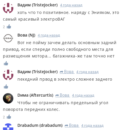
Вадим
(
TristeJocker
)
4 года назад
хоть что то позитивное. наряду с Энияком, это
самый красивый электроВАГ
2
Вова
(
NJ
)
4 года назад
Вот не пойму зачем делать основным задний
привод, если спереди полно свободного места для
размещения мотора... багажника-же там точно нет
Вадим
(
TristeJocker
)
Вова
4 года назад
R
пекедний првод в электро сложнее заднего
Dима
(
Aftercurtis
)
Вова
4 года назад
R
Чтобы не ограничивать предельный угол
поворота передних колес.
2
Drabadum
(
drabadum
)
Вова
4 года назад
R