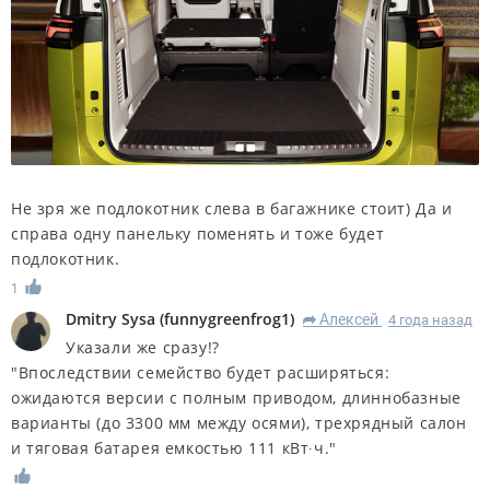
Не зря же подлокотник слева в багажнике стоит) Да и
справа одну панельку поменять и тоже будет
подлокотник.
1
Dmitry Sysa
(
funnygreenfrog1
)
Алексей
4 года назад
R
Указали же сразу!?
"Впоследствии семейство будет расширяться:
ожидаются версии с полным приводом, длиннобазные
варианты (до 3300 мм между осями), трехрядный салон
и тяговая батарея емкостью 111 кВт∙ч."