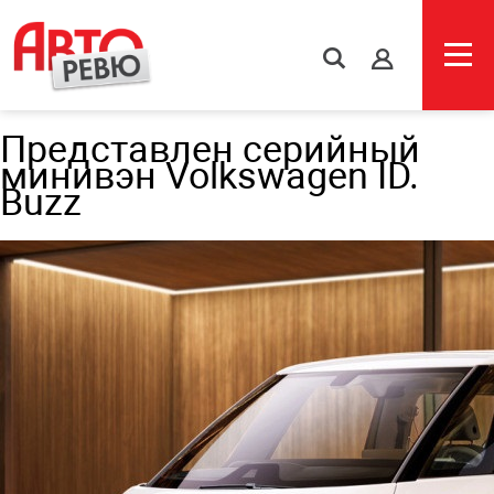
s
Представлен серийный
минивэн Volkswagen ID.
Buzz