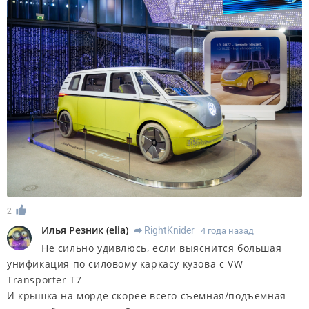
2
Илья Резник
(
elia
)
RightKnider
4 года назад
R
Не сильно удивлюсь, если выяснится большая
унификация по силовому каркасу кузова с VW
Transporter T7
И крышка на морде скорее всего съемная/подъемная