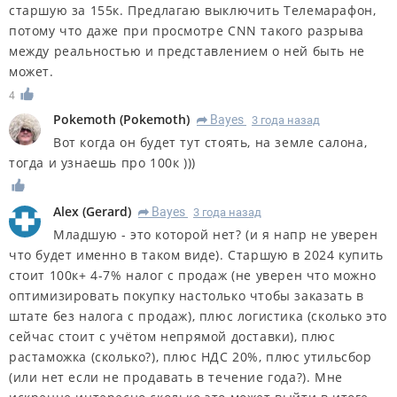
старшую за 155к. Предлагаю выключить Телемарафон,
потому что даже при просмотре CNN такого разрыва
между реальностью и представлением о ней быть не
может.
4
Pokemoth
(
Pokemoth
)
Bayes
3 года назад
R
Вот когда он будет тут стоять, на земле салона,
тогда и узнаешь про 100к )))
Alex
(
Gerard
)
Bayes
3 года назад
R
Младшую - это которой нет? (и я напр не уверен
что будет именно в таком виде). Старшую в 2024 купить
стоит 100к+ 4-7% налог с продаж (не уверен что можно
оптимизировать покупку настолько чтобы заказать в
штате без налога с продаж), плюс логистика (сколько это
сейчас стоит с учётом непрямой доставки), плюс
растаможка (сколько?), плюс НДС 20%, плюс утильсбор
(или нет если не продавать в течение года?). Мне