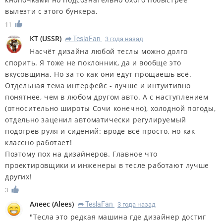
вылезти с этого бункера.
11
КT
(
USSR
)
TeslaFan
3 года назад
R
Насчёт дизайна любой теслы можно долго
спорить. Я тоже не поклонник, да и вообще это
вкусовщина. Но за то как они едут прощаешь всё.
Отдельная тема интерфейс - лучше и интуитивно
понятнее, чем в любом другом авто. А с наступлением
(относительно широты Сочи конечно), холодной погоды,
отдельно заценил автоматически регулируемый
подогрев руля и сидений: вроде всё просто, но как
классно работает!
Поэтому пох на дизайнеров. Главное что
проектировщики и инженеры в тесле работают лучше
других!
3
Алеес
(
Alees
)
TeslaFan
3 года назад
R
"Тесла это редкая машина где дизайнер достиг