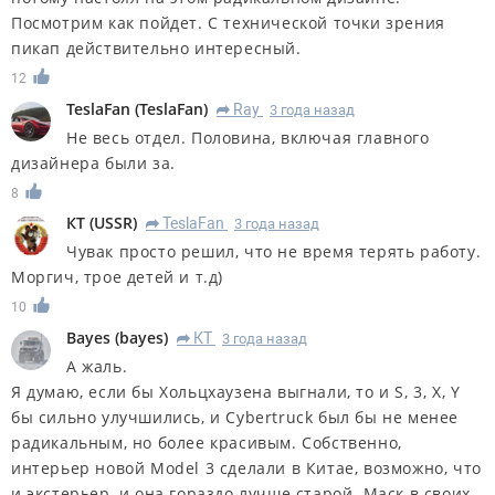
Посмотрим как пойдет. С технической точки зрения
пикап действительно интересный.
12
TeslaFan
(
TeslaFan
)
Ray
3 года назад
R
Не весь отдел. Половина, включая главного
дизайнера были за.
8
КT
(
USSR
)
TeslaFan
3 года назад
R
Чувак просто решил, что не время терять работу.
Моргич, трое детей и т.д)
10
Bayes
(
bayes
)
КT
3 года назад
R
А жаль.
Я думаю, если бы Хольцхаузена выгнали, то и S, 3, X, Y
бы сильно улучшились, и Cybertruck был бы не менее
радикальным, но более красивым. Собственно,
интерьер новой Model 3 сделали в Китае, возможно, что
и экстерьер, и она гораздо лучше старой. Маск в своих