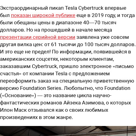
Экстраординарный пикап Tesla Cybertruck впервые
был
показан широкой публике
еще в 2019 году, и тогда
были обещаны цены в диапазоне 40—70 тысяч
долларов. Но на прошедшей в начале месяца
презентации серийной версии
заявлена уже совсем
другая вилка цен: от 61 тысячи до 100 тысяч долларов.
И это еще не предел! По информации, появившейся в
американских соцсетях, некоторым клиентам,
заказавшим Cybertruck, пришло электронное «письмо
счастья» от компании Tesla с предложением
переоформить заказ на специальную приветственную
версию Foundation Series. Любопытно, что Foundation
(«Основание») — это название цикла научно-
фантастических романов Айзека Азимова, о которых
Илон Маск отзывался как о своих любимых
произведениях в этом жанре.