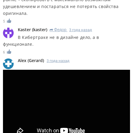
удешевлением и постараться не потерять свойства
оригинала.
5
Kaster
(
kaster
)
Федор
3 года назад
R
В Кибертраке не в дизайне дело, а в
функционале.
6
Alex
(
Gerard
)
3 года назад