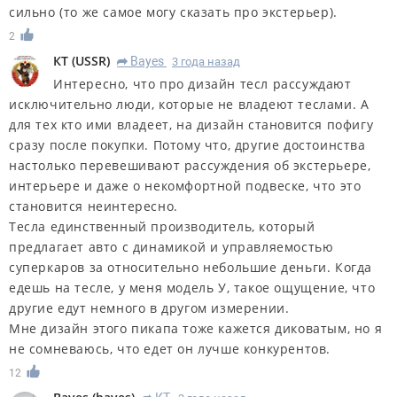
сильно (то же самое могу сказать про экстерьер).
2
КT
(
USSR
)
Bayes
3 года назад
R
Интересно, что про дизайн тесл рассуждают
исключительно люди, которые не владеют теслами. А
для тех кто ими владеет, на дизайн становится пофигу
сразу после покупки. Потому что, другие достоинства
настолько перевешивают рассуждения об экстерьере,
интерьере и даже о некомфортной подвеске, что это
становится неинтересно.
Тесла единственный производитель, который
предлагает авто с динамикой и управляемостью
суперкаров за относительно небольшие деньги. Когда
едешь на тесле, у меня модель У, такое ощущение, что
другие едут немного в другом измерении.
Мне дизайн этого пикапа тоже кажется диковатым, но я
не сомневаюсь, что едет он лучше конкурентов.
12