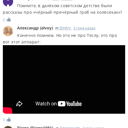
Помните, в далёком советском детстве были
рассказы про «чёрный-пречёрный гроб на колёсиках»?
2
Александр
(
alvoy
)
dmitry
3 года назад
R
Конечно помним. Но это не про Теслу, это про
вот этот аппарат:
3
Pierre
(
Pierre1981
)