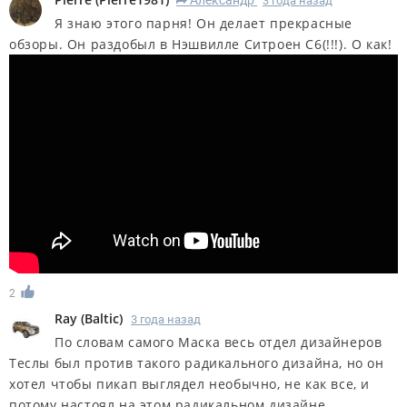
Александр
3 года назад
R
Я знаю этого парня! Он делает прекрасные
обзоры. Он раздобыл в Нэшвилле Ситроен С6(!!!). О как!
2
Ray
(
Baltic
)
3 года назад
По словам самого Маска весь отдел дизайнеров
Теслы был против такого радикального дизайна, но он
хотел чтобы пикап выглядел необычно, не как все, и
потому настоял на этом радикальном дизайне.