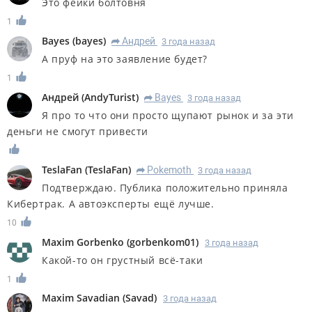
Это фейки болтовня
1
Bayes
(
bayes
)
Андрей
3 года назад
R
А пруф на это заявление будет?
1
Андрей
(
AndyTurist
)
Bayes
3 года назад
R
Я про то что они просто щупают рынок и за эти
деньги не смогут привести
TeslaFan
(
TeslaFan
)
Pokemoth
3 года назад
R
Подтверждаю. Публика положительно приняла
Кибертрак. А автоэксперты ещё лучше.
10
Maxim Gorbenko
(
gorbenkom01
)
3 года назад
Какой-то он грустный всё-таки
1
Maxim Savadian
(
Savad
)
3 года назад