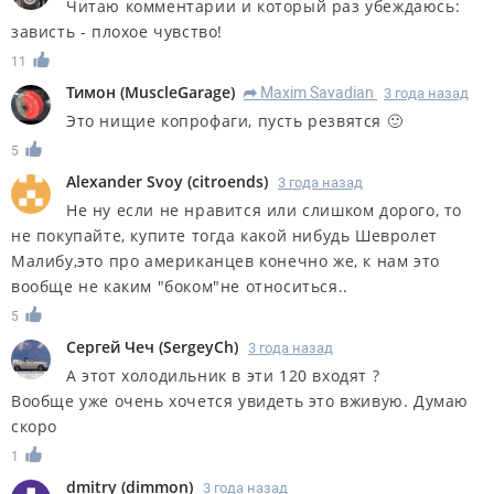
Читаю комментарии и который раз убеждаюсь:
зависть - плохое чувство!
11
Тимон
(
MuscleGarage
)
Maxim Savadian
3 года назад
R
Это нищие копрофаги, пусть резвятся 🙂
5
Alexander Svoy
(
citroends
)
3 года назад
Не ну если не нравится или слишком дорого, то
не покупайте, купите тогда какой нибудь Шевролет
Малибу,это про американцев конечно же, к нам это
вообще не каким "боком"не относиться..
5
Сергей Чеч
(
SergeyCh
)
3 года назад
А этот холодильник в эти 120 входят ?
Вообще уже очень хочется увидеть это вживую. Думаю
скоро
1
dmitry
(
dimmon
)
3 года назад