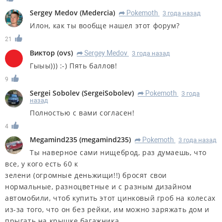
Sergey Medov
(
Medercia
)
Pokemoth
3 года назад
R
Илон, как ты вообще нашел этот форум?
21
Виктор
(
ovs
)
Sergey Medov
3 года назад
R
Гыыы))) :-) Пять баллов!
9
Sergei Sobolev
(
SergeiSobolev
)
Pokemoth
3 года
R
назад
Полностью с вами согласен!
4
Megamind235
(
megamind235
)
Pokemoth
3 года назад
R
Ты наверное сами нищеброд, раз думаешь, что
все, у кого есть 60 к
зелени (огромные деньжищи!!) бросят свои
нормальные, разноцветные и с разным дизайном
автомобили, чтоб купить этот цинковый гроб на колесах
из-за того, что он без рейки, им можно заряжать дом и
прыгать на крышке багажника.