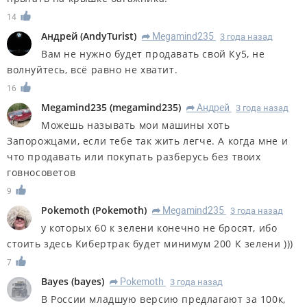
14
Андрей
(
AndyTurist
)
Megamind235
3 года назад
R
Вам не нужно будет продавать свой Ку5, не
волнуйтесь, всё равно не хватит.
16
Megamind235
(
megamind235
)
Андрей
3 года назад
R
Можешь называть мои машины хоть
Запорожцами, если тебе так жить легче. А когда мне и
что продавать или покупать разберусь без твоих
говносоветов
9
Pokemoth
(
Pokemoth
)
Megamind235
3 года назад
R
у которых 60 к зелени конечно не бросят, ибо
стоить здесь Кибертрак будет минимум 200 К зелени )))
7
Bayes
(
bayes
)
Pokemoth
3 года назад
R
В России младшую версию предлагают за 100к,