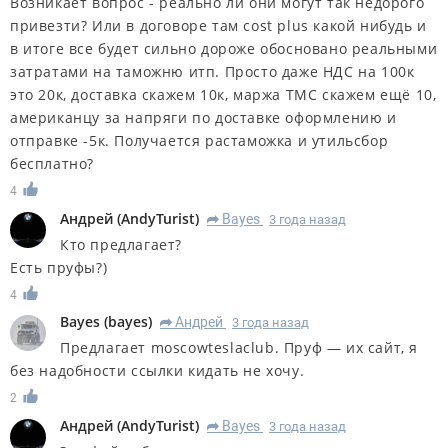
Возникает вопрос - реально ли они могут так недорого
привезти? Или в договоре там cost plus какой нибудь и
в итоге все будет сильно дороже обосновано реальными
затратами на таможню итп. Просто даже НДС на 100к
это 20к, доставка скажем 10к, маржа TMC скажем ещё 10,
американцу за напряги по доставке оформлению и
отправке -5к. Получается растаможка и утильсбор
бесплатно?
4
Андрей
(
AndyTurist
)
Bayes
3 года назад
R
Кто предлагает?
Есть пруфы?)
4
Bayes
(
bayes
)
Андрей
3 года назад
R
Предлагает moscowteslaclub. Пруф — их сайт, я
без надобности ссылки кидать не хочу.
2
Андрей
(
AndyTurist
)
Bayes
3 года назад
R