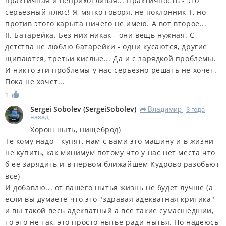
практичная и неприхотливая... Практичность - это
серьёзный плюс! Я, мягко говоря, не поклонник Т, но
против этого карыта ничего не имею. А вот второе...
II. Батарейка. Без них никак - они вещь нужная. С
детства не люблю батарейки - одни кусаются, другие
щипаются, третьи кислые... Да и с зарядкой проблемы.
И никто эти проблемы у нас серьёзно решать не хочет.
Пока не хочет...
1
Sergei Sobolev
(
SergeiSobolev
)
Владимир
3 года
R
назад
Хорош ныть, нищеброд)
Те кому надо - купят, нам с вами это машину и в жизни
не купить, как минимум потому что у нас нет места что
б её зарядить и в первом ближайшем Кудрово разобьют
всё)
И добавлю... от вашего нытья жизнь не будет лучше (а
если вы думаете что это "здравая адекватная критика"
и вы такой весь адекватный а все такие сумасшедшии,
то это не так, это просто нытьё ради нытья. Но надеюсь