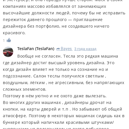
компаниях массово избавлялся от занимающих
высочайшие должности людей, почему бы не исправить
пережиток давнего прошлого — приглашение
дизайнера без портфолио, не создавшего ничего
красивого.
1
TeslaFan
(
TeslaFan
)
Bayes
3 года назад
R
Вообще не согласен. Тесла это редкая машина
где дизайнер достиг высшый уровень дизайна. Это
когда дизайн влияет не только на сознание но и
подсознание. Салон теслы получился светлым ,
воздушным, лёгким , не агрессивным, без напрягающих
сложных элементов.
Поэтому в нём уютно и не охото даже вылезать.
Во многих других машинах , дизайнеры дрочат на
кнопки, на карты дверей и т.п . Но забывают об общей
атмосфере. Поэтому в некоторых машинах сидишь как в
бункере который напичкали красивыми штучками/
кнопочками но подсознательно охото побыстрее