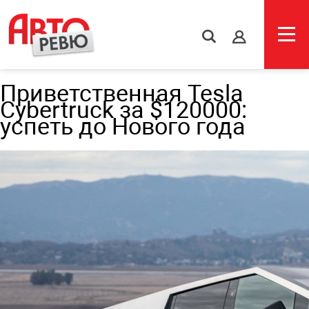
s
Приветственная Tesla
Cybertruck за $120000:
успеть до Нового года