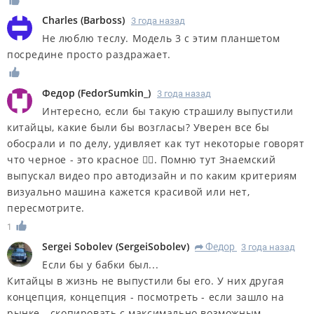
Charles
(
Barboss
)
3 года назад
Не люблю теслу. Модель 3 с этим планшетом
посредине просто раздражает.
Федор
(
FedorSumkin_
)
3 года назад
Интересно, если бы такую страшилу выпустили
китайцы, какие были бы возгласы? Уверен все бы
обосрали и по делу, удивляет как тут некоторые говорят
что черное - это красное 🤦‍♂️. Помню тут Знаемский
выпускал видео про автодизайн и по каким критериям
визуально машина кажется красивой или нет,
пересмотрите.
1
Sergei Sobolev
(
SergeiSobolev
)
Федор
3 года назад
R
Если бы у бабки был...
Китайцы в жизнь не выпустили бы его. У них другая
концепция, концепция - посмотреть - если зашло на
рынке - скопировать с максимально возможным