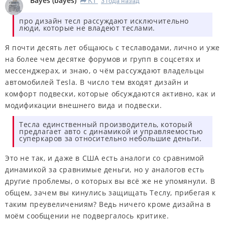
Bayes
(
bayes
)
КT
3 года назад
R
про дизайн тесл рассуждают
исключительно
люди, которые не владеют теслами.
Я почти десять лет общаюсь с теславодами, лично и уже
на более чем десятке форумов и групп в соцсетях и
мессенджерах, и знаю, о чём рассуждают владельцы
автомобилей Tesla. В число тем входят дизайн и
комфорт подвески, которые обсуждаются активно, как и
модификации внешнего вида и подвески.
Тесла единственный производитель, который
предлагает авто с динамикой и управляемостью
суперкаров за относительно небольшие деньги.
Это не так, и даже в США есть аналоги со сравнимой
динамикой за сравнимые деньги, но у аналогов есть
другие проблемы, о которых вы всё же не упомянули. В
общем, зачем вы кинулись защищать Теслу, прибегая к
таким преувеличениям? Ведь ничего кроме дизайна в
моём сообщении не подвергалось критике.