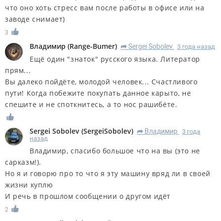
что оно хоть стресс вам после работы в офисе или на
заводе снимает)
3
Владимир
(
Range-Bumer
)
Sergei Sobolev
3 года назад
R
Ещё один "знаток" русского языка. Литератор
прям...
Вы далеко пойдёте, молодой человек... Счастливого
пути! Когда побежите покупать данное карыто, не
спешите и не споткнитесь, а то нос рашибёте.
Sergei Sobolev
(
SergeiSobolev
)
Владимир
3 года
R
назад
Владимир, спасибо большое что на вы (это не
сарказм!).
Но я и говорю про то что я эту машину вряд ли в своей
жизни куплю
И речь в прошлом сообщении о другом идёт
2