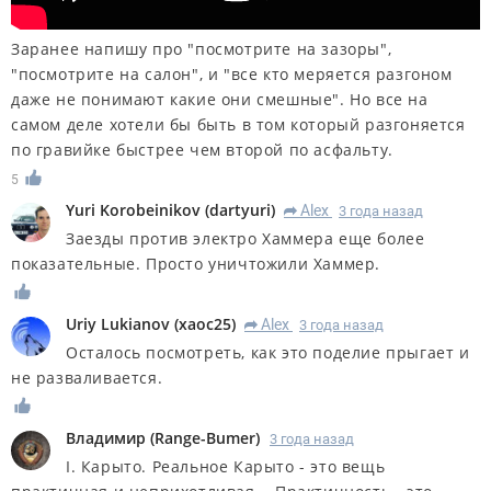
Заранее напишу про "посмотрите на зазоры",
"посмотрите на салон", и "все кто меряется разгоном
даже не понимают какие они смешные". Но все на
самом деле хотели бы быть в том который разгоняется
по гравийке быстрее чем второй по асфальту.
5
Yuri Korobeinikov
(
dartyuri
)
Alex
3 года назад
R
Заезды против электро Хаммера еще более
показательные. Просто уничтожили Хаммер.
Uriy Lukianov
(
xaoc25
)
Alex
3 года назад
R
Осталось посмотреть, как это поделие прыгает и
не разваливается.
Владимир
(
Range-Bumer
)
3 года назад
I. Карыто. Реальное Карыто - это вещь