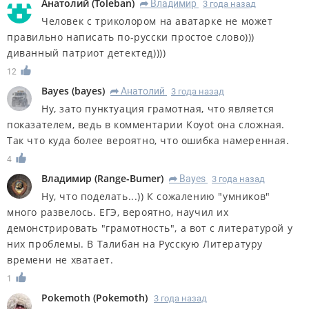
Анатолий
(
Toleban
)
Владимир
3 года назад
R
Человек с триколором на аватарке не может
правильно написать по-русски простое слово)))
диванный патриот детектед))))
12
Bayes
(
bayes
)
Анатолий
3 года назад
R
Ну, зато пунктуация грамотная, что является
показателем, ведь в комментарии Koyot она сложная.
Так что куда более вероятно, что ошибка намеренная.
4
Владимир
(
Range-Bumer
)
Bayes
3 года назад
R
Ну, что поделать...)) К сожалению "умников"
много развелось. ЕГЭ, вероятно, научил их
демонстрировать "грамотность", а вот с литературой у
них проблемы. В Талибан на Русскую Литературу
времени не хватает.
1
Pokemoth
(
Pokemoth
)
3 года назад