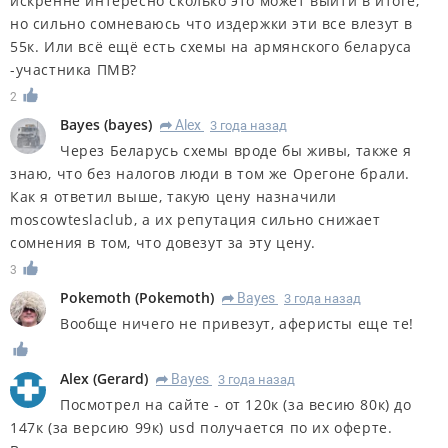
искренне интересно сколько это может выйти в итоге,
но сильно сомневаюсь что издержки эти все влезут в
55к. Или всё ещё есть схемы на армянского беларуса
-участника ПМВ?
2
Bayes
(
bayes
)
Alex
3 года назад
R
Через Беларусь схемы вроде бы живы, также я
знаю, что без налогов люди в том же Орегоне брали.
Как я ответил выше, такую цену назначили
moscowteslaclub, а их репутация сильно снижает
сомнения в том, что довезут за эту цену.
3
Pokemoth
(
Pokemoth
)
Bayes
3 года назад
R
Вообще ничего не привезут, аферисты еще те!
Alex
(
Gerard
)
Bayes
3 года назад
R
Посмотрел на сайте - от 120к (за весию 80к) до
147к (за версию 99к) usd получается по их оферте.