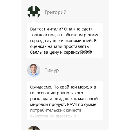
китайца: лучше и комфортнее
подвеска едет ровно и приятно …
Григорий
Вы тест читали? Она «не едет»
только в пол, а в обычном режиме
гораздо лучше и экономичней. В
оценках начали проставлять
баллы за цену и сервис?🤡🤡🤡
Тимур
Ожидаемо. По крайней мере, я в
голосовании ровно такого
расклада и ожидал: как массовый
мировой продукт, RAV4 по сумме
потребительских качеств
окажется на высоте - и
комфортнее, и продуманнее (если
такое слово …