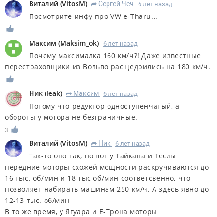
Виталий
(
VitosM
)
Сергей Чеч
6 лет назад
R
Посмотрите инфу про VW e-Tharu...
Максим
(
Maksim_ok
)
6 лет назад
Почему максималка 160 км/ч?! Даже известные
перестраховщики из Вольво расщедрились на 180 км/ч.
Ник
(
leak
)
Максим
6 лет назад
R
Потому что редуктор одноступенчатый, а
обороты у мотора не безграничные.
3
Виталий
(
VitosM
)
Ник
6 лет назад
R
Так-то оно так, но вот у Тайкана и Теслы
передние моторы схожей мощности раскручиваются до
16 тыс. об/мин и 18 тыс об/мин соответсвенно, что
позволяет набирать машинам 250 км/ч. А здесь явно до
12-13 тыс. об/мин
В то же время, у Ягуара и Е-Трона моторы