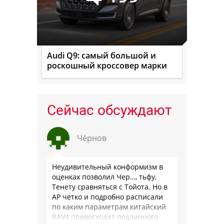
Audi Q9: самый большой и
роскошный кроссовер марки
Сейчас обсуждают
Чёрнов
Неудивительный конформизм в
оценках позволил Чер…, тьфу,
Тенету сравняться с Тойота. Но в
АР четко и подробно расписали
по каким параметрам китайский
RAV4 превосходит подлинного