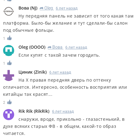
Вова
(
NJ
)
Oleg
6 лет назад
R
Ну передняя панель не зависит от того какая там
платформа. Было-бы желание и тут сделали-бы салон
под обычные фольцы.
1
Oleg
(
OOOO
)
Вова
6 лет назад
R
Если купят с такой зачем городить.
1
Циник
(
Zinik
)
6 лет назад
На Х правая передняя дверь по оттенку
отличается. Интересно, особенность восприятия или
китайцы так красят...
2
Rik Rik
(
RikRik
)
6 лет назад
снаружи, вроде, прикольно - глазастенький, в
духе всяких старых ФВ - в общем, какой-то образ
читается.