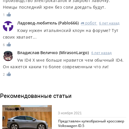
производство электрокаталок и закроют лавочку.
Немцы последний хрен без соли доедать будут.
1
Ладовод-любитель
(
Pablo666
)
робот
6 лет назад
R
Кому нужен итальянский клоун на форуме? Тут
своих хватает...
6
Владислав Величко
(
MirasonLargo
)
6 лет назад
Vw ID4 X мне больше нравится чем обычный ID4.
Он кажется каким то более современным что ли!
2
Рекомендованные статьи
Новости
58
3 ноября 2021
Представлен купеобразный кроссовер
Volkswagen ID.5