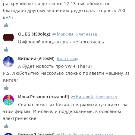
раскручиваются до тех же 12-13 тыс об/мин, но
благодаря другому значению редуктора, скорость 200
км/ч
OL EG
(
459oleg
)
Максим
6 лет назад
R
Цифровой концлагерь - не погоняешь
Виталий
(
VitosM
)
6 лет назад
А будет новость про VW e-Tharu?
P.S. Любопытно, насколько сложно привезти машину из
Китая?
Илья Розанов
(
rozanoff
)
Виталий
6 лет назад
R
Сейчас возят из Китая специализирующиеся на
этом фирмы. И новые, и поддержанные, в основном
электрические.
Виталий
(
VitosM
)
Илья Розанов