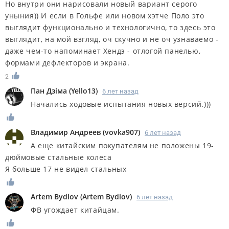
Но внутри они нарисовали новый вариант серого
уныния)) И если в Гольфе или новом хэтче Поло это
выглядит функционально и технологично, то здесь это
выглядит, на мой взгляд, оч скучно и не оч узнаваемо -
даже чем-то напоминает Хендэ - отлогой панелью,
формами дефлекторов и экрана.
2
Пан Дзiма
(
Yello13
)
6 лет назад
Начались ходовые испытания новых версий.)))
Владимир Андреев
(
vovka907
)
6 лет назад
А еще китайским покупателям не положены 19-
дюймовые стальные колеса
Я больше 17 не видел стальных
Artem Bydlov
(
Artem Bydlov
)
6 лет назад
ФВ угождает китайцам.