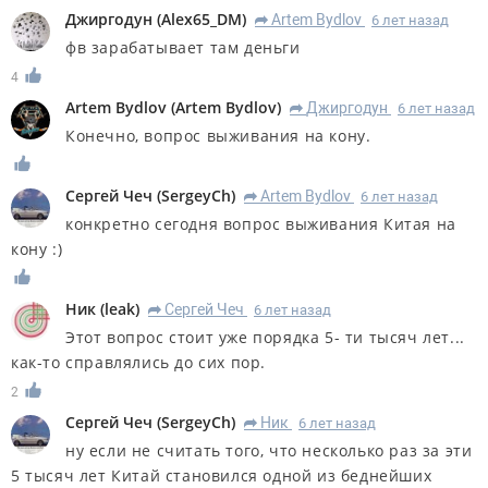
Джиргодун
(
Alex65_DM
)
Artem Bydlov
6 лет назад
R
фв зарабатывает там деньги
4
Artem Bydlov
(
Artem Bydlov
)
Джиргодун
6 лет назад
R
Конечно, вопрос выживания на кону.
Сергей Чеч
(
SergeyCh
)
Artem Bydlov
6 лет назад
R
конкретно сегодня вопрос выживания Китая на
кону :)
Ник
(
leak
)
Сергей Чеч
6 лет назад
R
Этот вопрос стоит уже порядка 5- ти тысяч лет...
как-то справлялись до сих пор.
2
Сергей Чеч
(
SergeyCh
)
Ник
6 лет назад
R
ну если не считать того, что несколько раз за эти
5 тысяч лет Китай становился одной из беднейших