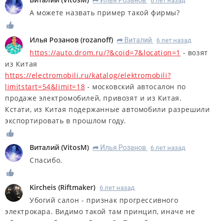
6 лет назад
R
А можете назвать пример такой фирмы?
Илья Розанов
(
rozanoff
)
Виталий
6 лет назад
R
https://auto.drom.ru/?&coid=7&location=1
- возят
из Китая
https://electromobili.ru/katalog/elektromobili?
limitstart=54&limit=18
- московский автосалон по
продаже электромобилей, привозят и из Китая.
Кстати, из Китая подержанные автомобили разрешили
экспортировать в прошлом году.
Виталий
(
VitosM
)
Илья Розанов
6 лет назад
R
Спасибо.
Kircheis
(
Riftmaker
)
6 лет назад
Убогий салон - признак прогрессивного
электрокара. Видимо такой там принцип, иначе не