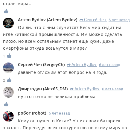
стран мира...
Artem Bydlov
(
Artem Bydlov
)
Сергей Чеч
6 лет назад
R
Ой ли, что с ним случится? Весь мир сидит на
игле китайской промышленности. Им можно сделать
плохо, но всем остальным станет еще хуже. Даже
смартфоны откуда возьмутся в мире?
1
Сергей Чеч
(
SergeyCh
)
Artem Bydlov
6 лет назад
R
давайте отложим этот вопрос на 4 года.
2
Джиргодун
(
Alex65_DM
)
Artem Bydlov
6 лет назад
R
ну это точно не великая проблема.
робот
(
robot
)
6 лет назад
Кому он нужен в Китае? У них своих батареек
зватает. Переведут всех конкурентов по всему миру на