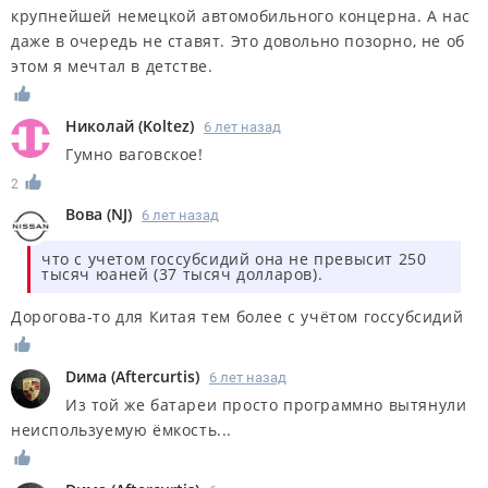
крупнейшей немецкой автомобильного концерна. А нас
даже в очередь не ставят. Это довольно позорно, не об
этом я мечтал в детстве.
Николай
(
Koltez
)
6 лет назад
Гумно ваговское!
2
Вова
(
NJ
)
6 лет назад
что с учетом госсубсидий она не превысит 250
тысяч юаней (37 тысяч долларов).
Дорогова-то для Китая тем более с учётом госсубсидий
Dима
(
Aftercurtis
)
6 лет назад
Из той же батареи просто программно вытянули
неиспользуемую ёмкость...