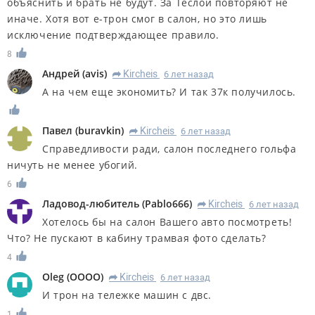
объяснить и брать не будут. За Теслой повторяют не
иначе. Хотя вот е-трон смог в салон, но это лишь
исключение подтверждающее правило.
8
Андрей
(
avis
)
Kircheis
6 лет назад
R
А на чем еще экономить? И так 37к получилось.
Павел
(
buravkin
)
Kircheis
6 лет назад
R
Справедливости ради, салон последнего гольфа
ничуть не менее убогий.
6
Ладовод-любитель
(
Pablo666
)
Kircheis
6 лет назад
R
Хотелось бы на салон Вашего авто посмотреть!
Что? Не пускают в кабину трамвая фото сделать?
4
Oleg
(
OOOO
)
Kircheis
6 лет назад
R
И трон на тележке машин с двс.
1