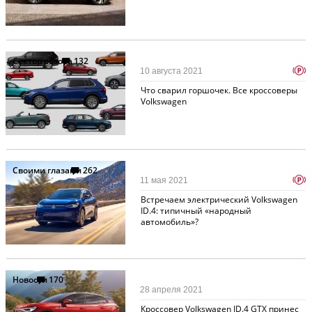
Сектор обзора
132
p
10 августа 2021
Что сварил горшочек. Все кроссоверы
Volkswagen
Своими глазами
262
p
11 мая 2021
Встречаем электрический Volkswagen
ID.4: типичный «народный
автомобиль»?
Новости
170
28 апреля 2021
Кроссовер Volkswagen ID.4 GTX принес