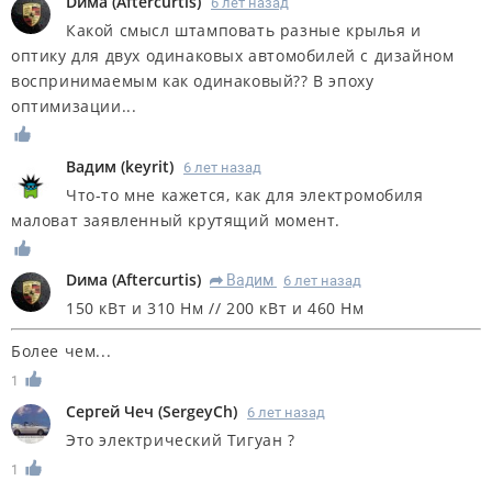
Dима
(
Aftercurtis
)
6 лет назад
Какой смысл штамповать разные крылья и
оптику для двух одинаковых автомобилей с дизайном
воспринимаемым как одинаковый?? В эпоху
оптимизации...
Вадим
(
keyrit
)
6 лет назад
Что-то мне кажется, как для электромобиля
маловат заявленный крутящий момент.
Dима
(
Aftercurtis
)
Вадим
6 лет назад
R
150 кВт и 310 Нм // 200 кВт и 460 Нм
Более чем...
1
Сергей Чеч
(
SergeyCh
)
6 лет назад
Это электрический Тигуан ?
1