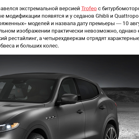
бзавелся экстремальной версией
Trofeo
с битурбомотор
ые модификации появятся и у седанов Ghibli и Quattropor
яженных» моделей и назвала дату премьеры — 10 авгу
альном изображении практически невозможно, однако 
гкий рестайлинг, а четырехдверкам отрядят характерны
бвеса и больших колес.