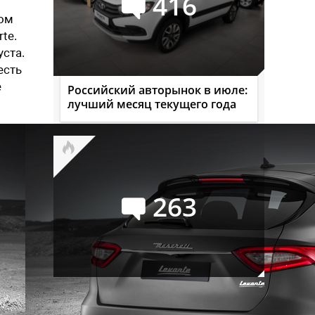
416
ом
te.
ста.
есть
е
Российский авторынок в июле:
лучший месяц текущего года
263
Семейство УАЗ СГР
официально переименовано в