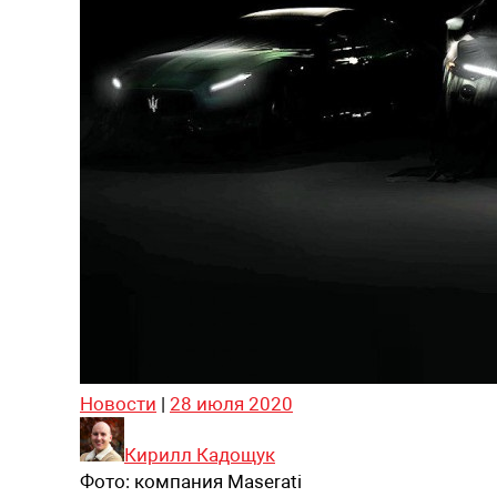
Новости
|
28 июля 2020
Кирилл Кадощук
Фото:
компания Maserati