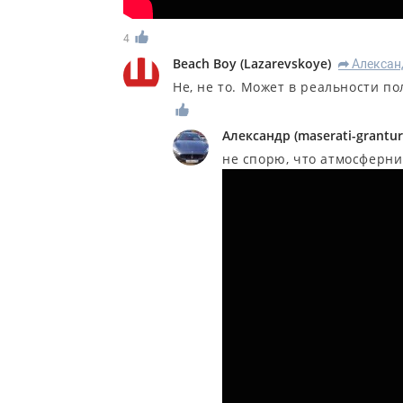
4
Beach Boy
(
Lazarevskoye
)
Алексан
R
Не, не то. Может в реальности п
Александр
(
maserati-grantu
не спорю, что атмосферни