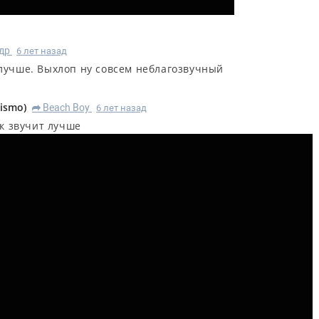
др
6 лет назад
олучше. Выхлоп ну совсем неблагозвучный
rismo
)
Beach Boy
6 лет назад
R
к звучит лучше