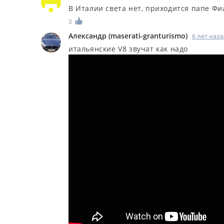
В Италии света нет, приходится папе Фи
3
Александр
(
maserati-granturismo
)
6 лет наз
итальянские V8 звучат как надо