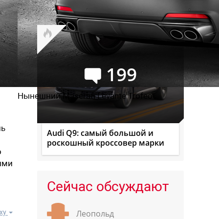
Буханку
199
Нынешний Maserati Levante Trofeo
ль
Audi Q9: самый большой и
роскошный кроссовер марки
о
кими
Сейчас обсуждают
ху
Леопольд