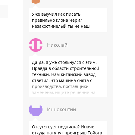
Уже выучил как писать
правильно клона Чери?
незакостинелый ты не наш
Николай
Да-да, я уже столкнулся с этим.
Правда в области строительной
техники. Нам китайский завод
ответил, что машина снята с
производства, поставщики
заменены, ищите решение на
местном рынке. Ответ завода на
официальном бланке …
Иннокентий
Отсутствует подписка? Иначе
откуда натянут проигрыш Тойота