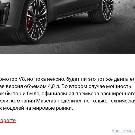
мотор V8, но пока неясно, будет ли это тот же двигате
овая версия объемом 4,0 л. Во втором случае мощность
ак бы то ни было, официальная премьера расширенног
дели: компания Maserati поделится не только техничес
ых моделей на мировые рынки.
roporte
Новые свер