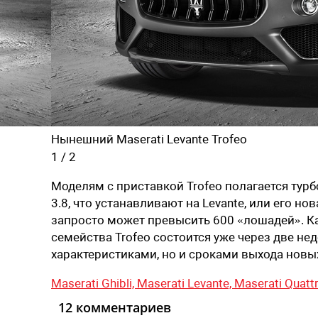
Нынешний Maserati Levante Trofeo
1
/
2
Моделям с приставкой Trofeo полагается турбо
3.8, что устанавливают на Levante, или его н
запросто может превысить 600 «лошадей». К
семейства Trofeo состоится уже через две не
характеристиками, но и сроками выхода нов
Maserati Ghibli,
Maserati Levante,
Maserati Quatt
12 комментариев