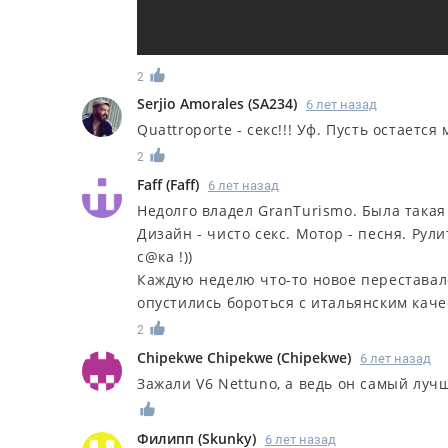
2
Serjio Amorales
(
SA234
)
6 лет назад
Quattroporte - секс!!! Уф. Пусть остается
2
Faff
(
Faff
)
6 лет назад
Недолго владел GranTurismo. Была такая
Дизайн - чисто секс. Мотор - песня. Рули
с@ка !))
Каждую неделю что-то новое переставал
опустились бороться с итальянским каче
2
Chipekwe Chipekwe
(
Chipekwe
)
6 лет назад
Зажали V6 Nettuno, а ведь он самый луч
Филипп
(
Skunky
)
6 лет назад