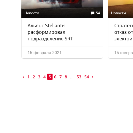
Новости
54
Новости
Альянс Stellantis
Стратег
расформировал
отказ от
подразделение SRT
электри
15 февраля 2021
15 февра
‹
1
2
3
4
5
6
7
8
...
53
54
›