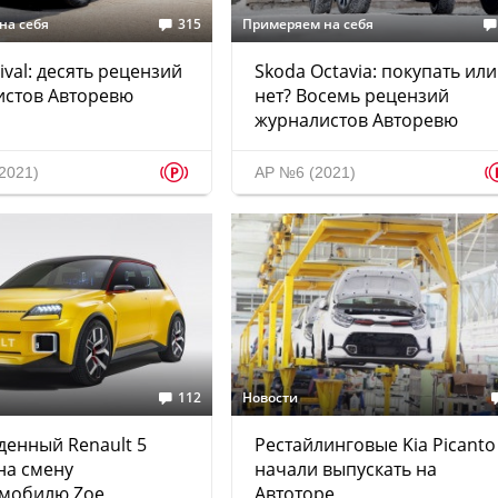
на себя
315
Примеряем на себя
ival: десять рецензий
Skoda Octavia: покупать или
истов Авторевю
нет? Восемь рецензий
журналистов Авторевю
p
2021)
АР №6 (2021)
112
Новости
енный Renault 5
Рестайлинговые Kia Picanto
на смену
начали выпускать на
омобилю Zoe
Автоторе