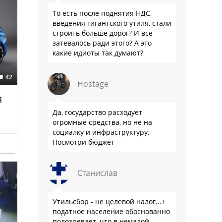
То есть после поднятия НДС,
введения гигантского утиля, стали
строить больше дорог? И все
затевалось ради этого? А это
какие идиоты так думают?
42
Hostage
q
Да, государство расходует
огромные средства, но не на
социалку и инфраструктуру.
Посмотри бюджет
Станислав
Утильсбор - не целевой налог...+
податное население обоснованно
подозревает, что в немалой