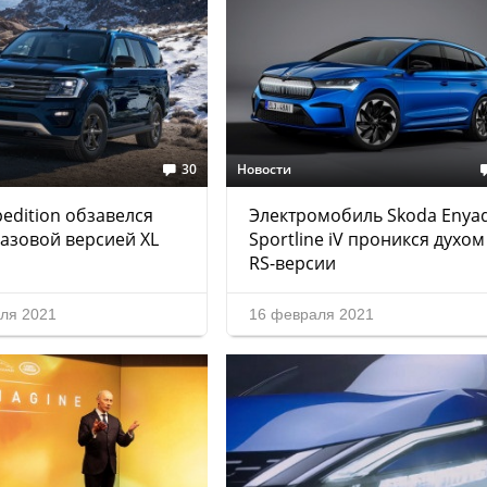
30
Новости
pedition обзавелся
Электромобиль Skoda Enya
азовой версией XL
Sportline iV проникся духом
RS-версии
ля 2021
16 февраля 2021