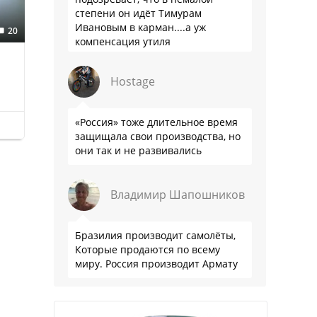
степени он идёт Тимурам
Ивановым в карман....а уж
20
компенсация утиля
производителям настолько мутна,
что прям эталон коррупции
Hostage
«Россия» тоже длительное время
защищала свои производства, но
они так и не развивались
Владимир Шапошников
Бразилия производит самолёты,
Которые продаются по всему
миру. Россия производит Армату