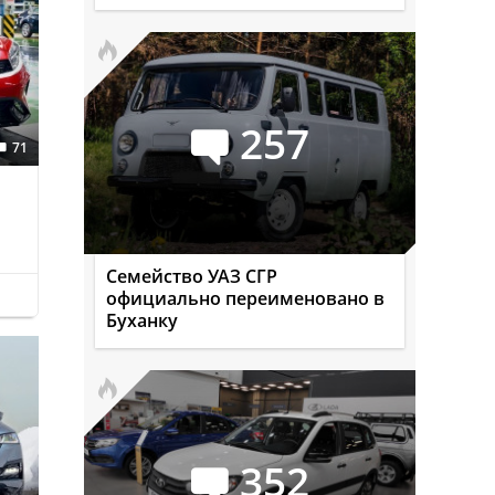
257
71
Семейство УАЗ СГР
официально переименовано в
Буханку
352