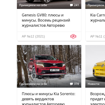
Примеряем на себя
241
Примеряем 
Genesis GV80: плюсы и
Kia Carn
минусы. Восемь рецензий
журнал
журналистов Авторевю
p
АР №12 (2021)
АР №11 (
Примеряем на себя
378
Новости
Плюсы и минусы Kia Sorento:
Возрожд
девять вердиктов
придет 
журналистов Авторевю
электр