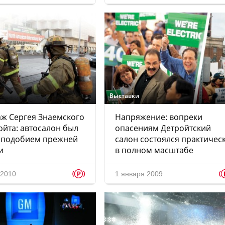
Выставки
ж Сергея Знаемского
Напряжение: вопреки
ойта: автосалон был
опасениям Детройтский
 подобием прежней
салон состоялся практичес
и
в полном масштабе
p
 2010
1 января 2009