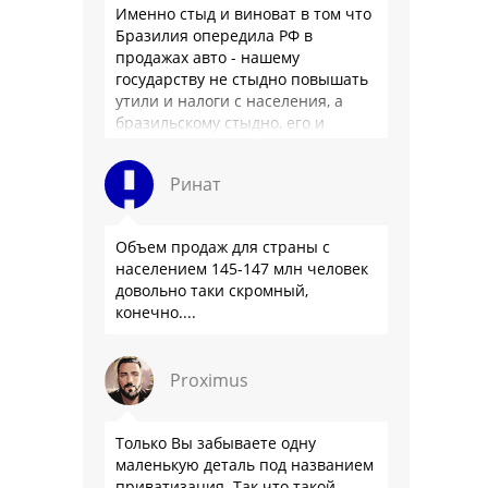
Именно стыд и виноват в том что
Бразилия опередила РФ в
продажах авто - нашему
государству не стыдно повышать
утили и налоги с населения, а
бразильскому стыдно, его и
смести могут на …
Ринат
Объем продаж для страны с
населением 145-147 млн человек
довольно таки скромный,
конечно....
Proximus
Только Вы забываете одну
маленькую деталь под названием
приватизация. Так что такой