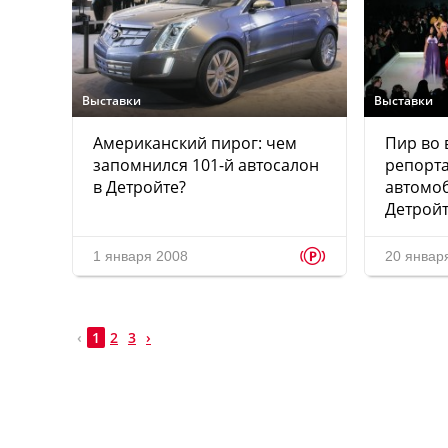
Выставки
Выставки
Американский пирог: чем
Пир во 
запомнился 101-й автосалон
репорта
в Детройте?
автомоб
Детрой
p
1 января 2008
20 январ
‹
1
2
3
›