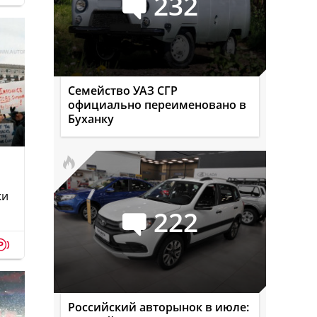
232
Семейство УАЗ СГР
официально переименовано в
Буханку
ки
222
p
Российский авторынок в июле: