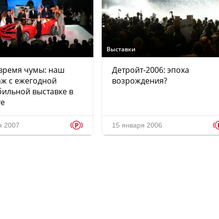
Выставки
время чумы: наш
Детройт-2006: эпоха
ж с ежегодной
возрождения?
ильной выставке в
те
p
я 2007
15 января 2006