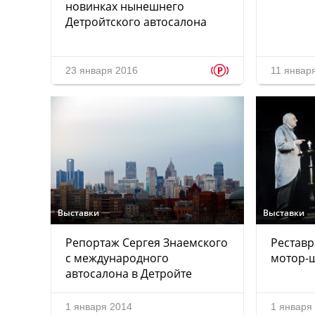
новинках нынешнего
Детройтского автосалона
p
23 января 2016
11 январ
Выставки
Выставки
Репортаж Сергея Знаемского
Реставр
с международного
мотор-ш
автосалона в Детройте
1 января 2014
1 января