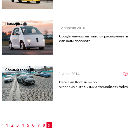
Новости
4
12 апреля 2016
Google научил автопилот распознавать
сигналы поворота
Своими глазами
1
p
1 июня 2014
Василий Костин — об
экспериментальных автомобилях Volvo
‹
1
2
3
4
5
6
7
8
9
›