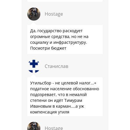
Hostage
Да, государство расходует
огромные средства, но не на
социалку и инфраструктуру.
Посмотри бюджет
Станислав
Утильсбор - не целевой налог...+
податное население обоснованно
подозревает, что в немалой
степени он идёт Тимурам
Ивановым в карман....а уж
компенсация утиля
производителям настолько мутна,
что прям эталон коррупции
Hostage