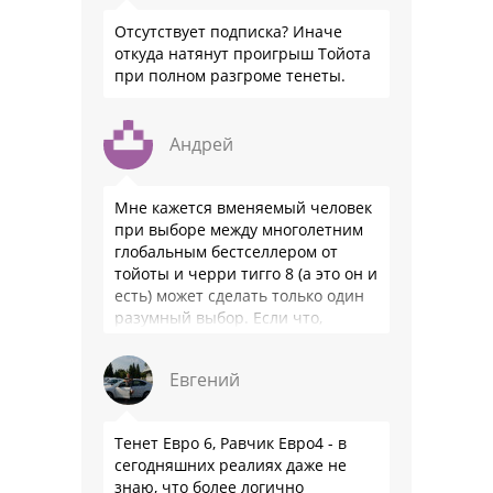
Отсутствует подписка? Иначе
откуда натянут проигрыш Тойота
при полном разгроме тенеты.
Андрей
Мне кажется вменяемый человек
при выборе между многолетним
глобальным бестселлером от
тойоты и черри тигго 8 (а это он и
есть) может сделать только один
разумный выбор. Если что,
владею черри уже …
Евгений
Тенет Евро 6, Равчик Евро4 - в
сегодняшних реалиях даже не
знаю, что более логично