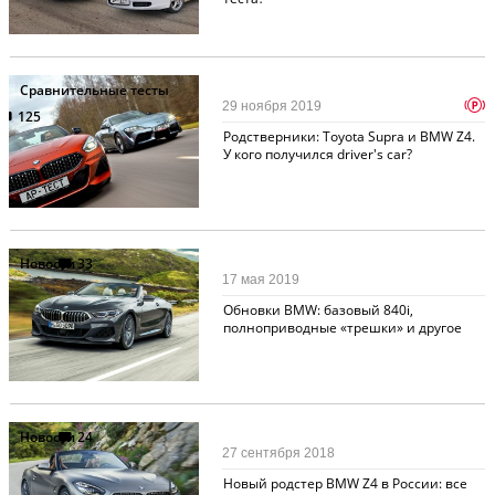
Сравнительные тесты
p
29 ноября 2019
125
Родстверники: Toyota Supra и BMW Z4.
У кого получился driver's car?
Новости
33
17 мая 2019
Обновки BMW: базовый 840i,
полноприводные «трешки» и другое
Новости
24
27 сентября 2018
Новый родстер BMW Z4 в России: все