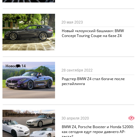
Новости
183
20 мая 2023
Новый «клоунский башмак»: BMW
Concept Touring Coupe на базе Z4
Новости
14
28 сентября 2022
Родстер BMW Z4 стал богаче после
рестайлинга
Сравнительные тесты
p
30 апреля 2020
194
BMW Z4, Porsche Boxster и Honda S2000:
как сегодня едут герои давнего АР-
теста?