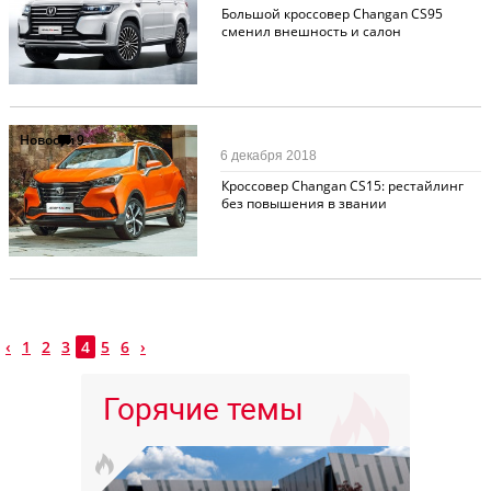
Большой кроссовер Changan CS95
сменил внешность и салон
Новости
9
6 декабря 2018
Кроссовер Changan CS15: рестайлинг
без повышения в звании
‹
1
2
3
4
5
6
›
Горячие темы