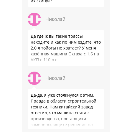
их скинул?
Николай
Да где ж вы такие трассы
находите и как по ним ездите, что
2.0 л тойоты не хватает? У меня
казённая машина Октаха с 1.6 на
АКП с 110 л.с.. …
Николай
Да-да, я уже столкнулся с этим.
Правда в области строительной
техники. Нам китайский завод
ответил, что машина снята с
производства, поставщики
заменены, ищите решение на
местном рынке. Ответ завода на