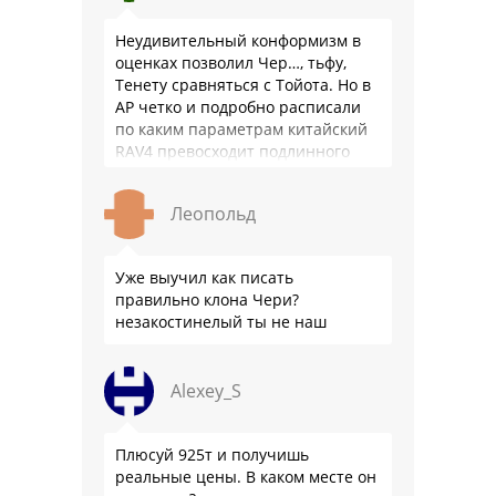
Неудивительный конформизм в
оценках позволил Чер…, тьфу,
Тенету сравняться с Тойота. Но в
АР четко и подробно расписали
по каким параметрам китайский
RAV4 превосходит подлинного
китайца: лучше и комфортнее
подвеска едет ровно и приятно …
Леопольд
Уже выучил как писать
правильно клона Чери?
незакостинелый ты не наш
Alexey_S
Плюсуй 925т и получишь
реальные цены. В каком месте он