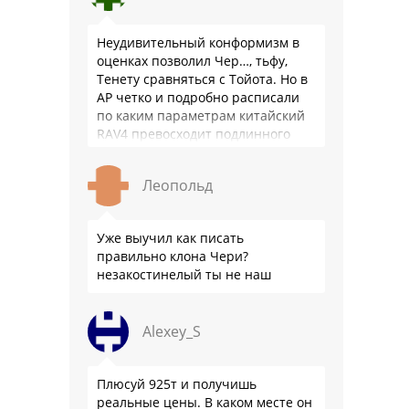
Неудивительный конформизм в
оценках позволил Чер…, тьфу,
Тенету сравняться с Тойота. Но в
АР четко и подробно расписали
по каким параметрам китайский
RAV4 превосходит подлинного
китайца: лучше и комфортнее
подвеска едет ровно и приятно …
Леопольд
Уже выучил как писать
правильно клона Чери?
незакостинелый ты не наш
Alexey_S
Плюсуй 925т и получишь
реальные цены. В каком месте он