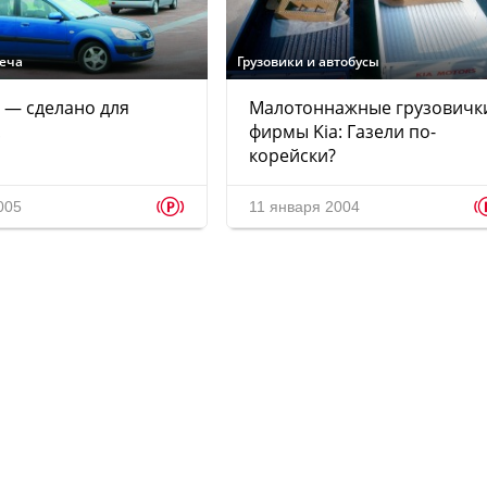
реча
Грузовики и автобусы
II — сделано для
Малотоннажные грузовичк
!
фирмы Kia: Газели по-
корейски?
p
005
11 января 2004