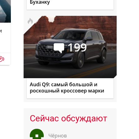
Буханку
и
199
p
Audi Q9: самый большой и
роскошный кроссовер марки
Сейчас обсуждают
Чёрнов