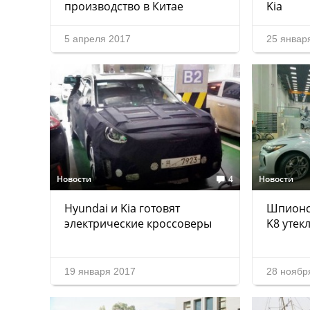
производство в Китае
Kia
5 апреля 2017
25 январ
Новости
4
Новости
Hyundai и Kia готовят
Шпионск
электрические кроссоверы
K8 утекл
19 января 2017
28 ноябр