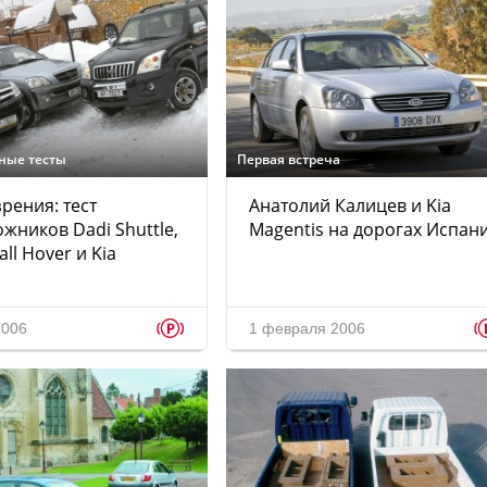
ные тесты
Первая встреча
рения: тест
Анатолий Калицев и Kia
жников Dadi Shuttle,
Magentis на дорогах Испан
ll Hover и Kia
p
2006
1 февраля 2006