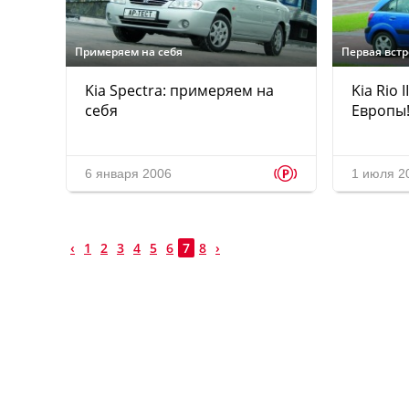
Примеряем на себя
Первая вст
Kia Spectra: примеряем на
Kia Rio 
себя
Европы
p
6 января 2006
1 июля 2
‹
1
2
3
4
5
6
7
8
›