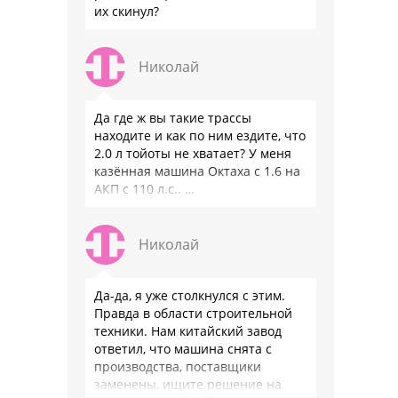
их скинул?
Николай
Да где ж вы такие трассы
находите и как по ним ездите, что
2.0 л тойоты не хватает? У меня
казённая машина Октаха с 1.6 на
АКП с 110 л.с.. …
Николай
Да-да, я уже столкнулся с этим.
Правда в области строительной
техники. Нам китайский завод
ответил, что машина снята с
производства, поставщики
заменены, ищите решение на