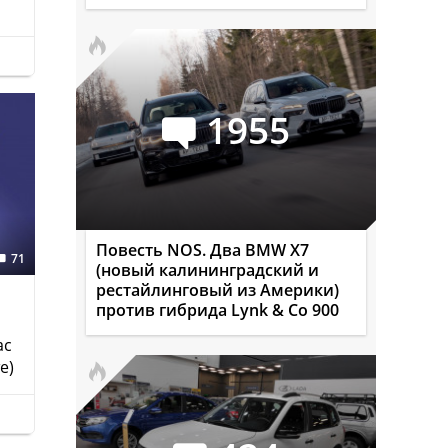
1955
Повесть NOS. Два BMW X7
71
(новый калининградский и
рестайлинговый из Америки)
против гибрида Lynk & Co 900
ас
е)