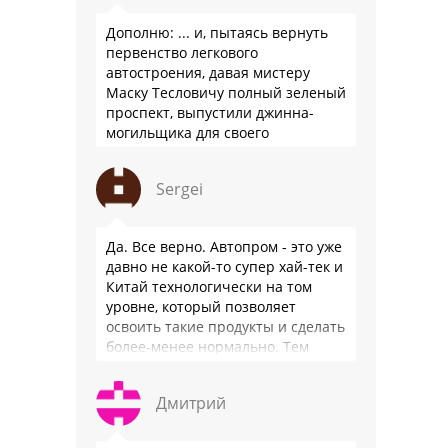
Дополню: ... и, пытаясь вернуть
первенство легкового
автостроения, давая мистеру
Маску Тесловичу полный зеленый
проспект, выпустили джинна-
могильщика для своего
автопрома: Китай.
Sergei
Да. Все верно. Автопром - это уже
давно не какой-то супер хай-тек и
Китай технологически на том
уровне, который позволяет
освоить такие продукты и сделать
более-менее нормально. Тем
более, что китайцы просто …
Дмитрий