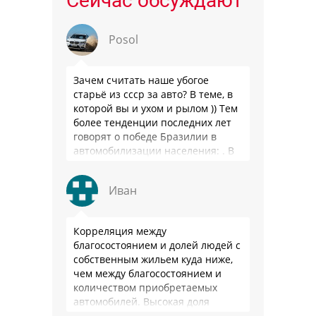
Сейчас обсуждают
Posol
Зачем считать наше убогое
старьё из ссср за авто? В теме, в
которой вы и ухом и рылом )) Тем
более тенденции последних лет
говорят о победе Бразилии в
автомобилизации населения: . В
2025 …
Иван
Корреляция между
благосостоянием и долей людей с
собственным жильем куда ниже,
чем между благосостоянием и
количеством приобретаемых
автомобилей. Высокая доля
владения в РФ - это не смещение