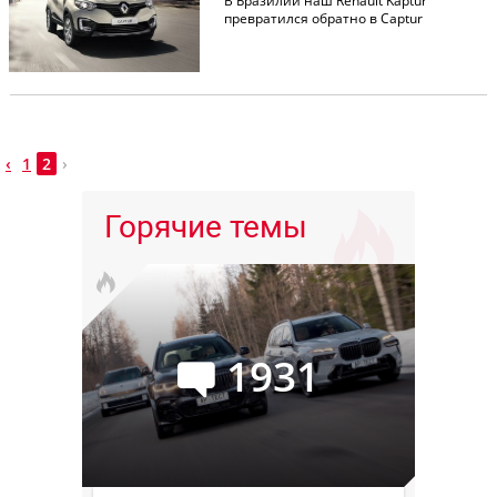
В Бразилии наш Renault Kaptur
превратился обратно в Captur
‹
1
2
›
Горячие темы
1931