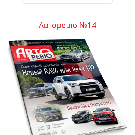
Авторевю №14