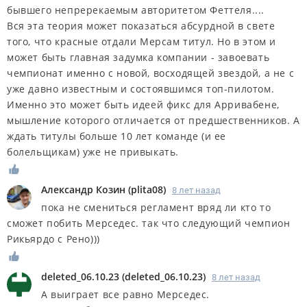
бывшего непререкаемым авторитетом Феттеля....
Вся эта теория может показаться абсурдной в свете
того, что красные отдали Мерсам титул. Но в этом и
может быть главная задумка компании - завоевать
чемпионат именно с новой, восходящей звездой, а не с
уже давно известным и состоявшимся топ-пилотом.
Именно это может быть идеей фикс для Арривабене,
мышление которого отличается от предшественников. А
ждать титулы больше 10 лет команде (и ее
болельщикам) уже не привыкать.
Александр Козин
(
plita08
)
8 лет назад
пока не смениться регламент вряд ли кто то
сможет побить Мерседес. так что следующий чемпион
Рикьярдо с Рено)))
deleted_06.10.23
(
deleted_06.10.23
)
8 лет назад
А выиграет все равно Мерседес.