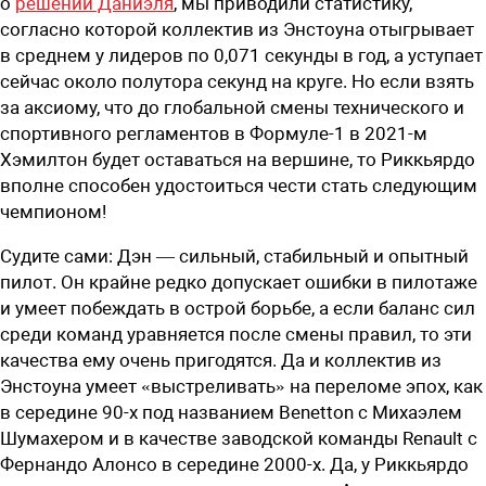
о
решении Даниэля
, мы приводили статистику,
согласно которой коллектив из Энстоуна отыгрывает
в среднем у лидеров по 0,071 секунды в год, а уступает
сейчас около полутора секунд на круге. Но если взять
за аксиому, что до глобальной смены технического и
спортивного регламентов в Формуле-1 в 2021-м
Хэмилтон будет оставаться на вершине, то Риккьярдо
вполне способен удостоиться чести стать следующим
чемпионом!
Судите сами: Дэн — сильный, стабильный и опытный
пилот. Он крайне редко допускает ошибки в пилотаже
и умеет побеждать в острой борьбе, а если баланс сил
среди команд уравняется после смены правил, то эти
качества ему очень пригодятся. Да и коллектив из
Энстоуна умеет «выстреливать» на переломе эпох, как
в середине 90-х под названием Benetton с Михаэлем
Шумахером и в качестве заводской команды Renault с
Фернандо Алонсо в середине 2000-х. Да, у Риккьярдо