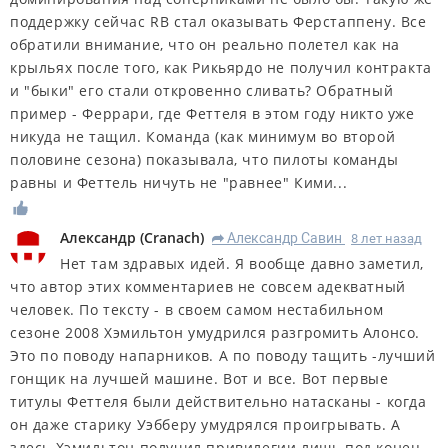
поддержку сейчас RB стал оказывать Ферстаппену. Все
обратили внимание, что он реально полетел как на
крыльях после того, как Рикьярдо не получил контракта
и "быки" его стали откровенно сливать? Обратный
пример - Феррари, где Феттеля в этом году никто уже
никуда не тащил. Команда (как минимум во второй
половине сезона) показывала, что пилоты команды
равны и Феттель ничуть не "равнее" Кими...
Александр
(
Cranach
)
Александр Савин
8 лет назад
R
Нет там здравых идей. Я вообще давно заметил,
что автор этих комментариев не совсем адекватный
человек. По тексту - в своем самом нестабильном
сезоне 2008 Хэмильтон умудрился разгромить Алонсо.
Это по поводу напарников. А по поводу тащить -лучший
гонщик на лучшей машине. Вот и все. Вот первые
титулы Феттеля были действительно натасканы - когда
он даже старику Уэбберу умудрялся проигрывать. А
здесь Хэмильтон получил привилегии лишь под конец