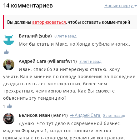
14 комментариев
Новые сверху
Вы должны
авторизоваться
, чтобы оставить комментарий
Виталий
(
suba
)
8 лет назад
Мог бы стать и Макс, но Хонда сгубила многих..
Андрей Сага
(
Wiliamsfw11
)
8 лет назад
Иван, спасибо за интересную статью. Хочу
узнать Ваше мнение по поводу появления за последние
двадцать пять лет многократных, более чем
трехкратных, чемпионов мира. Как Вы сможете
объяснить эту тенденцию?
1
Беликов Иван
(
IvanF1
)
Андрей Сага
8 лет назад
R
Думаю, что тут дело в современной бизнес-
модели Формулы 1, когда топ-гонщики жестко
привязаны к топ-командам, рекламных контрактам,