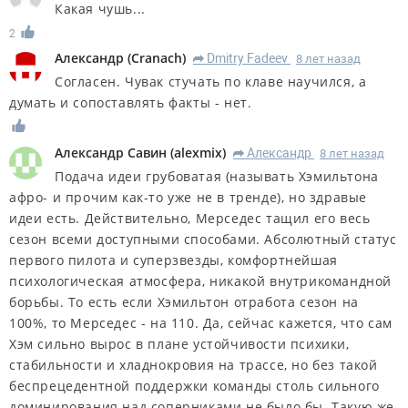
Какая чушь...
2
Александр
(
Cranach
)
Dmitry Fadeev
8 лет назад
R
Согласен. Чувак стучать по клаве научился, а
думать и сопоставлять факты - нет.
Александр Савин
(
alexmix
)
Александр
8 лет назад
R
Подача идеи грубоватая (называть Хэмильтона
афро- и прочим как-то уже не в тренде), но здравые
идеи есть. Действительно, Мерседес тащил его весь
сезон всеми доступными способами. Абсолютный статус
первого пилота и суперзвезды, комфортнейшая
психологическая атмосфера, никакой внутрикомандной
борьбы. То есть если Хэмильтон отработа сезон на
100%, то Мерседес - на 110. Да, сейчас кажется, что сам
Хэм сильно вырос в плане устойчивости психики,
стабильности и хладнокровия на трассе, но без такой
беспрецедентной поддержки команды столь сильного
доминирования над соперниками не было бы. Такую же