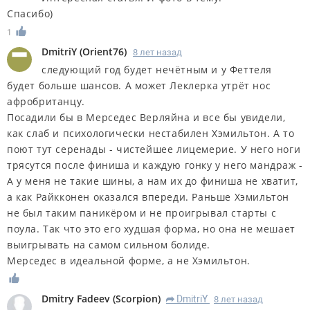
Спасибо)
1
DmitriY
(
Orient76
)
8 лет назад
следующий год будет нечётным и у Феттеля
будет больше шансов. А может Леклерка утрёт нос
афробританцу.
Посадили бы в Мерседес Верляйна и все бы увидели,
как слаб и психологически нестабилен Хэмильтон. А то
поют тут серенады - чистейшее лицемерие. У него ноги
трясутся после финиша и каждую гонку у него мандраж -
А у меня не такие шины, а нам их до финиша не хватит,
а как Райкконен оказался впереди. Раньше Хэмильтон
не был таким паникёром и не проигрывал старты с
поула. Так что это его худшая форма, но она не мешает
выигрывать на самом сильном болиде.
Мерседес в идеальной форме, а не Хэмильтон.
Dmitry Fadeev
(
Scorpion
)
DmitriY
8 лет назад
R