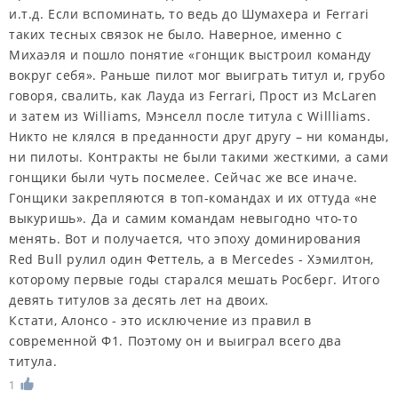
и.т.д. Если вспоминать, то ведь до Шумахера и Ferrari
таких тесных связок не было. Наверное, именно с
Михаэля и пошло понятие «гонщик выстроил команду
вокруг себя». Раньше пилот мог выиграть титул и, грубо
говоря, свалить, как Лауда из Ferrari, Прост из McLaren
и затем из Williams, Мэнселл после титула с Willliams.
Никто не клялся в преданности друг другу – ни команды,
ни пилоты. Контракты не были такими жесткими, а сами
гонщики были чуть посмелее. Сейчас же все иначе.
Гонщики закрепляются в топ-командах и их оттуда «не
выкуришь». Да и самим командам невыгодно что-то
менять. Вот и получается, что эпоху доминирования
Red Bull рулил один Феттель, а в Mercedes - Хэмилтон,
которому первые годы старался мешать Росберг. Итого
девять титулов за десять лет на двоих.
Кстати, Алонсо - это исключение из правил в
современной Ф1. Поэтому он и выиграл всего два
титула.
1