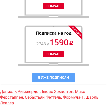
Подписка на год
1590
2748
Я УЖЕ ПОДПИСАН
Даниэль Риккьярдо,
Льюис Хэмилтон,
Макс
Ферстаппен,
Себастьян Феттель,
Формула-1,
Шарль
Леклер