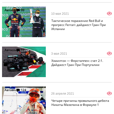
Автоспорт
99
p
10 мая 2021
Тактическое поражение Red Bull и
прогресс Ferrari: дайджест Гран При
Испании
Автоспорт
59
p
3 мая 2021
Хэмилтон — Ферстаппен: счет 2:1.
Дайджест Гран При Португалии
Автоспорт
124
p
26 апреля 2021
Четыре причины провального дебюта
Никиты Мазепина в Формуле-1