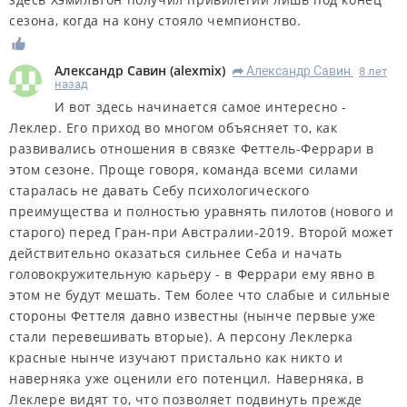
сезона, когда на кону стояло чемпионство.
Александр Савин
(
alexmix
)
Александр Савин
8 лет
R
назад
И вот здесь начинается самое интересно -
Леклер. Его приход во многом объясняет то, как
развивались отношения в связке Феттель-Феррари в
этом сезоне. Проще говоря, команда всеми силами
старалась не давать Себу психологического
преимущества и полностью уравнять пилотов (нового и
старого) перед Гран-при Австралии-2019. Второй может
действительно оказаться сильнее Себа и начать
головокружительную карьеру - в Феррари ему явно в
этом не будут мешать. Тем более что слабые и сильные
стороны Феттеля давно известны (нынче первые уже
стали перевешивать вторые). А персону Леклерка
красные нынче изучают пристально как никто и
наверняка уже оценили его потенцил. Наверняка, в
Леклере видят то, что позволяет подвинуть прежде