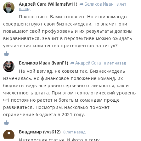
Андрей Сага
(
Wiliamsfw11
)
Беликов Иван
8 лет
R
назад
Полностью с Вами согласен! Но если команды
совершенствуют свои бизнес-модели, то значит они
повышают свой профуровень и их результаты должны
выравниваться, значит в перспективе можно ожидать
увеличения количества претендентов на титул?
Беликов Иван
(
IvanF1
)
Андрей Сага
8 лет назад
R
На мой взгляд, не совсем так. Бизнес-модель
изменилась, но финансовое положение команд, их
бюджеты ведь все равно серьезно отличаются, как и
численность штата. При этом технологический уровень
Ф1 постоянно растет и богатым командам проще
развиваться. Посмотрим, насколько поможет
ограничение бюджета в 2021 году.
Владимир
(
vvs612
)
8 лет назад
Интересная статья. И фото в тему.