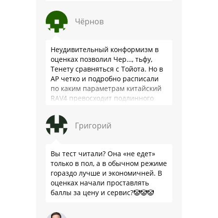
Чёрнов
Неудивительный конформизм в
оценках позволил Чер…, тьфу,
Тенету сравняться с Тойота. Но в
АР четко и подробно расписали
по каким параметрам китайский
RAV4 превосходит подлинного
китайца: лучше и комфортнее
подвеска едет ровно и приятно …
Григорий
Вы тест читали? Она «не едет»
только в пол, а в обычном режиме
гораздо лучше и экономичней. В
оценках начали проставлять
баллы за цену и сервис?🤡🤡🤡