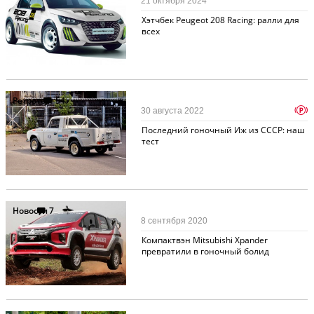
21 октября 2024
Хэтчбек Peugeot 208 Racing: ралли для
всех
Ретротест
54
p
30 августа 2022
Последний гоночный Иж из СССР: наш
тест
Новости
7
8 сентября 2020
Компактвэн Mitsubishi Xpander
превратили в гоночный болид